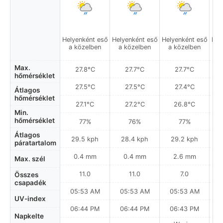
Helyenként eső
Helyenként eső
Helyenként eső
Hel
a közelben
a közelben
a közelben
a
Max.
27.8°C
27.7°C
27.7°C
hőmérséklet
27.5°C
27.5°C
27.4°C
Átlagos
hőmérséklet
27.1°C
27.2°C
26.8°C
Min.
hőmérséklet
77%
76%
77%
Átlagos
29.5 kph
28.4 kph
29.2 kph
páratartalom
0.4 mm
0.4 mm
2.6 mm
Max. szél
11.0
11.0
7.0
Összes
csapadék
05:53 AM
05:53 AM
05:53 AM
0
UV-index
06:44 PM
06:44 PM
06:43 PM
Napkelte