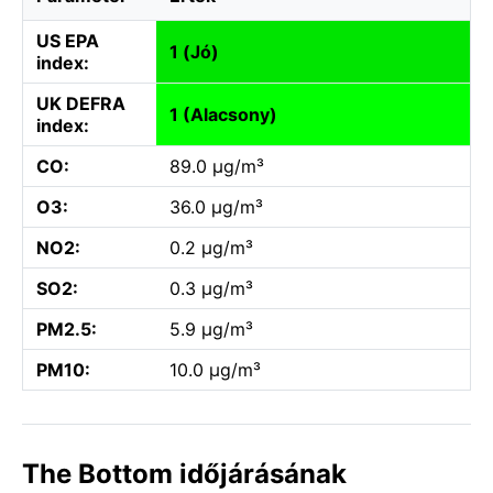
US EPA
1 (Jó)
index:
UK DEFRA
1 (Alacsony)
index:
CO:
89.0 µg/m³
O3:
36.0 µg/m³
NO2:
0.2 µg/m³
SO2:
0.3 µg/m³
PM2.5:
5.9 µg/m³
PM10:
10.0 µg/m³
The Bottom időjárásának