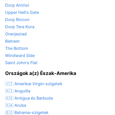
Dorp Antriol
Upper Hell's Gate
Dorp Rincon
Dorp Tera Kora
Oranjestad
Belnem
The Bottom
Windward Side
Saint John's Flat
Országok a(z) Észak-Amerika
🇻🇮 Amerikai Virgin-szigetek
🇦🇮 Anguilla
🇦🇬 Antigua és Barbuda
🇦🇼 Aruba
🇧🇸 Bahama-szigetek