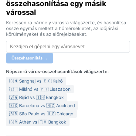
összehasonlítása egy másik
várossal
Keressen rá bármely városra világszerte, és hasonlítsa
össze egymás mellett a hőmérsékletet, az időjárási
körülményeket és az előrejelzéseket.
Összehasonlítás →
Népszerű város-összehasonlítások világszerte:
🇨🇳 Sanghaj vs 🇪🇬 Kairó
🇮🇹 Milánó vs 🇵🇹 Lisszabon
🇸🇦 Rijád vs 🇹🇭 Bangkok
🇪🇸 Barcelona vs 🇳🇿 Auckland
🇧🇷 São Paulo vs 🇺🇸 Chicago
🇬🇷 Athén vs 🇹🇭 Bangkok