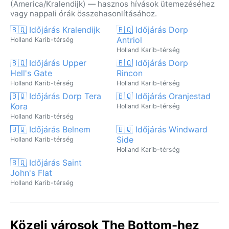
(America/Kralendijk) — hasznos hívások ütemezéséhez
vagy nappali órák összehasonlításához.
🇧🇶 Időjárás Kralendijk
🇧🇶 Időjárás Dorp
Antriol
Holland Karib-térség
Holland Karib-térség
🇧🇶 Időjárás Upper
🇧🇶 Időjárás Dorp
Hell's Gate
Rincon
Holland Karib-térség
Holland Karib-térség
🇧🇶 Időjárás Dorp Tera
🇧🇶 Időjárás Oranjestad
Kora
Holland Karib-térség
Holland Karib-térség
🇧🇶 Időjárás Belnem
🇧🇶 Időjárás Windward
Side
Holland Karib-térség
Holland Karib-térség
🇧🇶 Időjárás Saint
John's Flat
Holland Karib-térség
Közeli városok The Bottom-hez