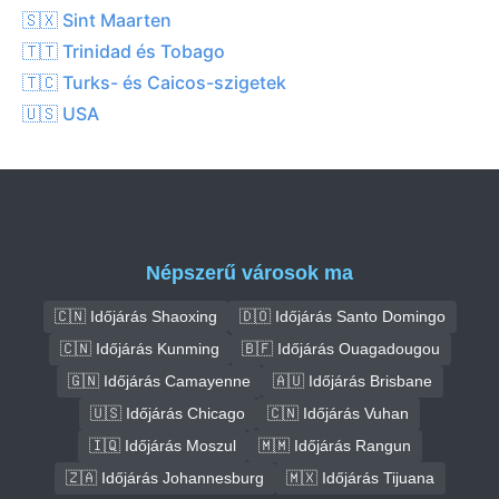
🇸🇽 Sint Maarten
🇹🇹 Trinidad és Tobago
🇹🇨 Turks- és Caicos-szigetek
🇺🇸 USA
Népszerű városok ma
🇨🇳 Időjárás Shaoxing
🇩🇴 Időjárás Santo Domingo
🇨🇳 Időjárás Kunming
🇧🇫 Időjárás Ouagadougou
🇬🇳 Időjárás Camayenne
🇦🇺 Időjárás Brisbane
🇺🇸 Időjárás Chicago
🇨🇳 Időjárás Vuhan
🇮🇶 Időjárás Moszul
🇲🇲 Időjárás Rangun
🇿🇦 Időjárás Johannesburg
🇲🇽 Időjárás Tijuana