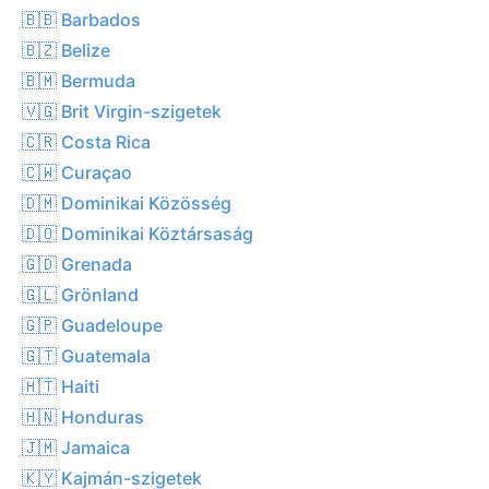
🇧🇧 Barbados
🇧🇿 Belize
🇧🇲 Bermuda
🇻🇬 Brit Virgin-szigetek
🇨🇷 Costa Rica
🇨🇼 Curaçao
🇩🇲 Dominikai Közösség
🇩🇴 Dominikai Köztársaság
🇬🇩 Grenada
🇬🇱 Grönland
🇬🇵 Guadeloupe
🇬🇹 Guatemala
🇭🇹 Haiti
🇭🇳 Honduras
🇯🇲 Jamaica
🇰🇾 Kajmán-szigetek