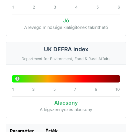
1
2
3
4
5
6
Jó
A levegő minősége kielégítőnek tekinthető
UK DEFRA index
Department for Environment, Food & Rural Affairs
1
1
3
5
7
9
10
Alacsony
A légszennyezés alacsony
Paraméter
Érték