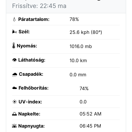
Frissítve: 22:45 ma
💧
Páratartalom:
78%
🌬️
Szél:
25.6 kph (80°)
🌡️
Nyomás:
1016.0 mb
👁️
Láthatóság:
10.0 km
🌧️
Csapadék:
0.0 mm
☁️
Felhőborítás:
74%
☀️
UV-index:
0.0
🌅
Napkelte:
05:52 AM
🌇
Napnyugta:
06:45 PM