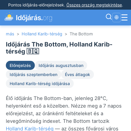
Pontos időjárás-előrejelzések
.
Összes ország megtekintése
.
☰
Időjárás.
org
🌐
más
>
Holland Karib-térség
>
The Bottom
Időjárás The Bottom, Holland Karib-
térség 🇧🇶
Előrejelzés
Időjárás augusztusban
Időjárás szeptemberben
Éves átlagok
Holland Karib-térség időjárása
Élő időjárás The Bottom-ban, jelenleg 28°C,
helyenként eső a közelben. Nézze meg a 7 napos
előrejelzést, az óránkénti feltételeket és a
levegőminőség indexet. The Bottom tartozik
Holland Karib-térség
— az összes fővárosi város