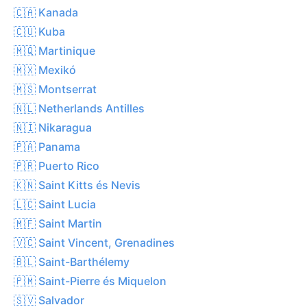
🇨🇦 Kanada
🇨🇺 Kuba
🇲🇶 Martinique
🇲🇽 Mexikó
🇲🇸 Montserrat
🇳🇱 Netherlands Antilles
🇳🇮 Nikaragua
🇵🇦 Panama
🇵🇷 Puerto Rico
🇰🇳 Saint Kitts és Nevis
🇱🇨 Saint Lucia
🇲🇫 Saint Martin
🇻🇨 Saint Vincent, Grenadines
🇧🇱 Saint-Barthélemy
🇵🇲 Saint-Pierre és Miquelon
🇸🇻 Salvador