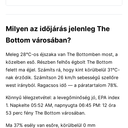
Milyen az időjárás jelenleg The
Bottom városában?
Meleg 28°C-os éjszaka van The Bottomben most, a
közelben eső. Részben felhős égbolt The Bottom
felett ma éjjel. Számíts rá, hogy kint körülbelül 31°C-
nak érződik. Számítson 26 km/h sebességű szellőre
west irányból. Ragacsos idő — a páratartalom 78%.
Könnyű lélegzetvétel: a levegőminőség jó, EPA index
1. Napkelte 05:52 AM, napnyugta 06:45 PM: 12 óra
53 perc fény The Bottom városában.
Ma 37% esély van esőre, körülbelül 0 mm