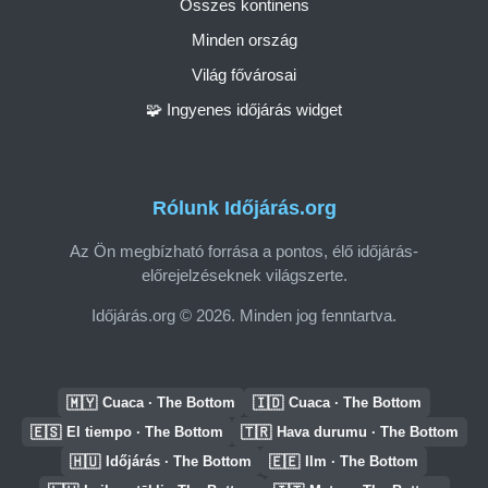
Összes kontinens
Minden ország
Világ fővárosai
🧩 Ingyenes időjárás widget
Rólunk Időjárás.org
Az Ön megbízható forrása a pontos, élő időjárás-
előrejelzéseknek világszerte.
Időjárás.org © 2026. Minden jog fenntartva.
🇲🇾
🇮🇩
Cuaca · The Bottom
Cuaca · The Bottom
🇪🇸
🇹🇷
El tiempo · The Bottom
Hava durumu · The Bottom
🇭🇺
🇪🇪
Időjárás · The Bottom
Ilm · The Bottom