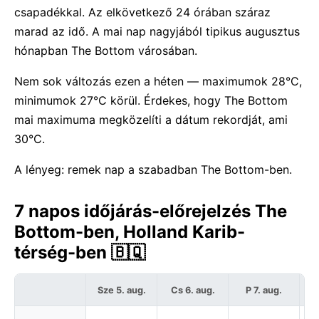
csapadékkal. Az elkövetkező 24 órában száraz
marad az idő. A mai nap nagyjából tipikus augusztus
hónapban The Bottom városában.
Nem sok változás ezen a héten — maximumok 28°C,
minimumok 27°C körül. Érdekes, hogy The Bottom
mai maximuma megközelíti a dátum rekordját, ami
30°C.
A lényeg: remek nap a szabadban The Bottom-ben.
7 napos időjárás-előrejelzés The
Bottom-ben, Holland Karib-
térség-ben 🇧🇶
Sze 5. aug.
Cs 6. aug.
P 7. aug.
S