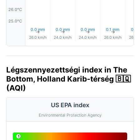
26.0°C
25.0°C
0.0 mm
0.0 mm
0.0 mm
0.1 mm
0.1 
↑
↑
↑
↑
26.0 km/h
24.0 km/h
24.0 km/h
26.0 km/h
26.0 
Légszennyezettségi index in The
Bottom, Holland Karib-térség 🇧🇶
(AQI)
US EPA index
Environmental Protection Agency
1