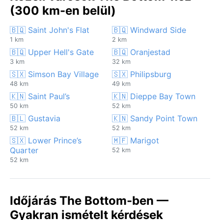
(300 km-en belül)
🇧🇶 Saint John's Flat
🇧🇶 Windward Side
1 km
2 km
🇧🇶 Upper Hell's Gate
🇧🇶 Oranjestad
3 km
32 km
🇸🇽 Simson Bay Village
🇸🇽 Philipsburg
48 km
49 km
🇰🇳 Saint Paul’s
🇰🇳 Dieppe Bay Town
50 km
52 km
🇧🇱 Gustavia
🇰🇳 Sandy Point Town
52 km
52 km
🇸🇽 Lower Prince’s
🇲🇫 Marigot
Quarter
52 km
52 km
Időjárás The Bottom-ben —
Gyakran ismételt kérdések