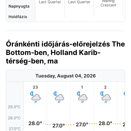
Waning
Last Quarter
Last Quarter
Crescent
Napnyugta
Holdfázis
Óránkénti időjárás-előrejelzés The
Bottom-ben, Holland Karib-
térség-ben, ma
Tuesday, August 04, 2026
23
1
2
3
29.0°C
28.0°C
28.0°
28.0°
27.0°
27.
27.0°
27.0°C