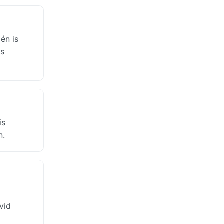
én is
és
is
n.
vid