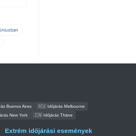
júniusban
rás Buenos Aires
🇦🇺 Időjárás Melbourne
járás New York
🇮🇳 Időjárás Thāne
Extrém időjárási események