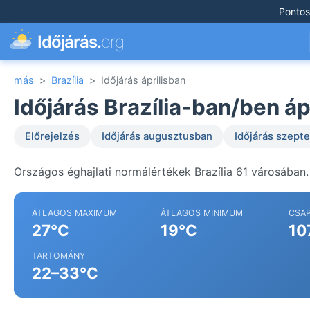
Pontos
Időjárás.
org
más
>
Brazília
>
Időjárás áprilisban
Időjárás Brazília-ban/ben áp
Előrejelzés
Időjárás augusztusban
Időjárás szep
Országos éghajlati normálértékek Brazília 61 városában.
ÁTLAGOS MAXIMUM
ÁTLAGOS MINIMUM
CSA
27°C
19°C
10
TARTOMÁNY
22–33°C