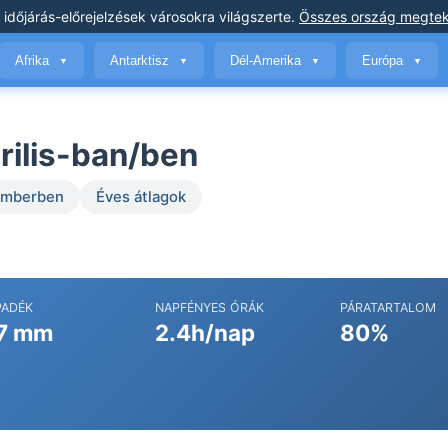
 időjárás-előrejelzések
városokra világszerte
.
Összes ország megtek
Afrika
Antarktisz
Dél-Amerika
Európa
▼
▼
▼
▼
rilis-ban/ben
temberben
Éves átlagok
PADÉK
NAPFÉNYES ÓRÁK
PÁRATARTALOM
7 mm
2.4h/nap
80%