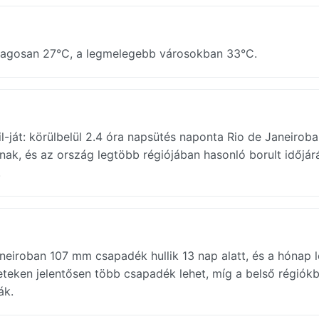
 átlagosan 27°C, a legmelegebb városokban 33°C.
il-ját: körülbelül 2.4 óra napsütés naponta Rio de Janeiroba
anak, és az ország legtöbb régiójában hasonló borult időjár
.
Janeiroban 107 mm csapadék hullik 13 nap alatt, és a hónap 
leteken jelentősen több csapadék lehet, míg a belső régiók
ák.