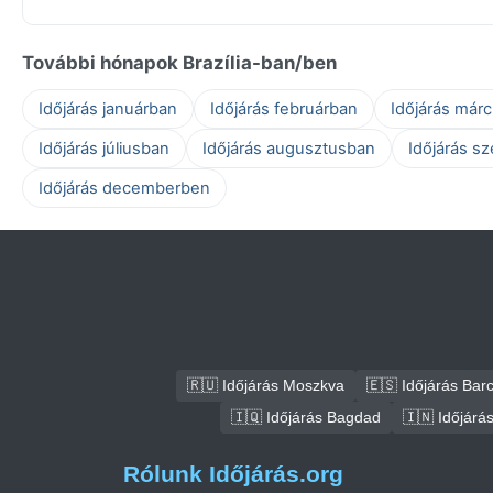
További hónapok Brazília-ban/ben
Időjárás januárban
Időjárás februárban
Időjárás már
Időjárás júliusban
Időjárás augusztusban
Időjárás s
Időjárás decemberben
🇷🇺 Időjárás Moszkva
🇪🇸 Időjárás Bar
🇮🇶 Időjárás Bagdad
🇮🇳 Időjárá
Rólunk Időjárás.org