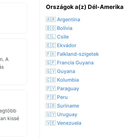
Országok a(z) Dél-Amerika
🇦🇷 Argentína
🇧🇴 Bolívia
🇨🇱 Csile
🇪🇨 Ekvádor
🇫🇰 Falkland-szigetek
n. A
🇬🇫 Francia Guyana
ás
🇬🇾 Guyana
🇨🇴 Kolumbia
🇵🇾 Paraguay
🇵🇪 Peru
🇸🇷 Suriname
legtöbb
🇺🇾 Uruguay
ban kissé
🇻🇪 Venezuela