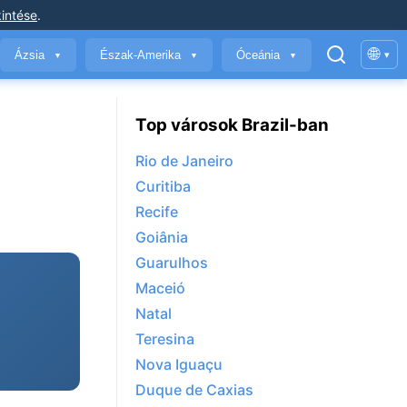
intése
.
🌐
Ázsia
Észak-Amerika
Óceánia
▾
▼
▼
▼
Top városok Brazil-ban
Rio de Janeiro
Curitiba
Recife
Goiânia
Guarulhos
Maceió
Natal
Teresina
Nova Iguaçu
Duque de Caxias