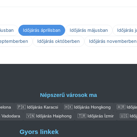
ciusban
Időjárás áprilisban
Időjárás májusban
Időjárás 
zeptemberben
Időjárás októberben
Időjárás novemberben
Népszerű városok ma
celona
🇵🇰 Időjárás Karacsi
🇭🇰 Időjárás Hongkong
🇦🇷 Időjá
s Vadodara
🇻🇳 Időjárás Haiphong
🇹🇷 Időjárás İzmir
🇺🇸 Idő
Gyors linkek