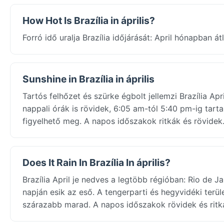
How Hot Is Brazília in április?
Forró idő uralja Brazília időjárását: April hónapban
Sunshine in Brazília in április
Tartós felhőzet és szürke égbolt jellemzi Brazília Apr
nappali órák is rövidek, 6:05 am-tól 5:40 pm-ig tart
figyelhető meg. A napos időszakok ritkák és rövidek
Does It Rain In Brazília In április?
Brazília April je nedves a legtöbb régióban: Rio de 
napján esik az eső. A tengerparti és hegyvidéki terü
szárazabb marad. A napos időszakok rövidek és ritk