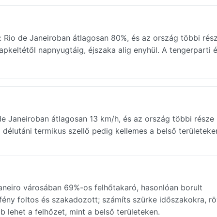
n: Rio de Janeiroban átlagosan 80%, és az ország többi rész
apkeltétől napnyugtáig, éjszaka alig enyhül. A tengerparti 
de Janeiroban átlagosan 13 km/h, és az ország többi része 
délutáni termikus szellő pedig kellemes a belső területeke
 Janeiro városában 69%-os felhőtakaró, hasonlóan borult
ény foltos és szakadozott; számíts szürke időszakokra, rö
b lehet a felhőzet, mint a belső területeken.