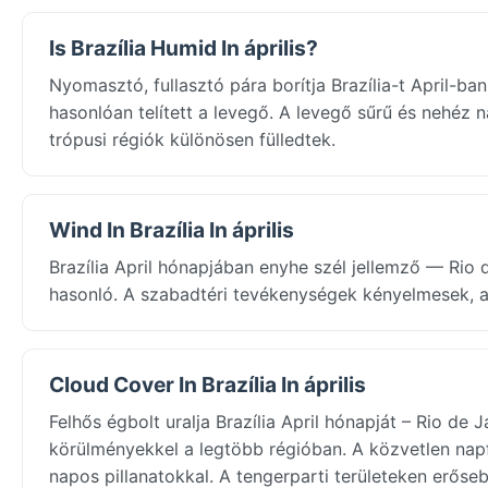
Is Brazília Humid In április?
Nyomasztó, fullasztó pára borítja Brazília-t April-ba
hasonlóan telített a levegő. A levegő sűrű és nehéz n
trópusi régiók különösen fülledtek.
Wind In Brazília In április
Brazília April hónapjában enyhe szél jellemző — Rio 
hasonló. A szabadtéri tevékenységek kényelmesek, a 
Cloud Cover In Brazília In április
Felhős égbolt uralja Brazília April hónapját – Rio de
körülményekkel a legtöbb régióban. A közvetlen napf
napos pillanatokkal. A tengerparti területeken erőseb