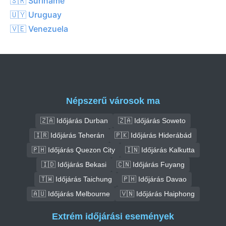
🇸🇷 Suriname
🇺🇾 Uruguay
🇻🇪 Venezuela
Népszerű városok ma
🇿🇦 Időjárás Durban
🇿🇦 Időjárás Soweto
🇮🇷 Időjárás Teherán
🇵🇰 Időjárás Hiderábád
🇵🇭 Időjárás Quezon City
🇮🇳 Időjárás Kalkutta
🇮🇩 Időjárás Bekasi
🇨🇳 Időjárás Fuyang
🇹🇼 Időjárás Taichung
🇵🇭 Időjárás Davao
🇦🇺 Időjárás Melbourne
🇻🇳 Időjárás Haiphong
Extrém időjárási események