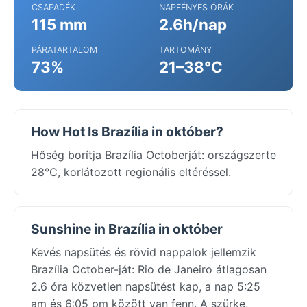
CSAPADÉK
NAPFÉNYES ÓRÁK
115 mm
2.6h/nap
PÁRATARTALOM
TARTOMÁNY
73%
21–38°C
How Hot Is Brazília in október?
Hőség borítja Brazília Octoberját: országszerte
28°C, korlátozott regionális eltéréssel.
Sunshine in Brazília in október
Kevés napsütés és rövid nappalok jellemzik
Brazília October-ját: Rio de Janeiro átlagosan
2.6 óra közvetlen napsütést kap, a nap 5:25
am és 6:05 pm között van fenn. A szürke,