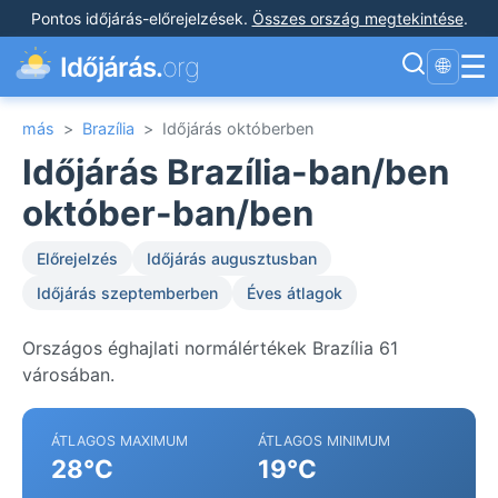
Pontos időjárás-előrejelzések
.
Összes ország megtekintése
.
☰
Időjárás.
org
🌐
más
>
Brazília
>
Időjárás októberben
Időjárás Brazília-ban/ben
október-ban/ben
Előrejelzés
Időjárás augusztusban
Időjárás szeptemberben
Éves átlagok
Országos éghajlati normálértékek Brazília 61
városában.
ÁTLAGOS MAXIMUM
ÁTLAGOS MINIMUM
28°C
19°C