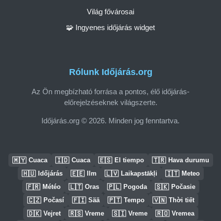
Világ fővárosai
🧩 Ingyenes időjárás widget
Rólunk Időjárás.org
Az Ön megbízható forrása a pontos, élő időjárás-
előrejelzéseknek világszerte.
Időjárás.org © 2026. Minden jog fenntartva.
🇲🇾
🇮🇩
🇪🇸
🇹🇷
Cuaca
Cuaca
El tiempo
Hava durumu
🇭🇺
🇪🇪
🇱🇻
🇮🇹
Időjárás
Ilm
Laikapstākļi
Meteo
🇫🇷
🇱🇹
🇵🇱
🇸🇰
Météo
Oras
Pogoda
Počasie
🇨🇿
🇫🇮
🇵🇹
🇻🇳
Počasí
Sää
Tempo
Thời tiết
🇩🇰
🇷🇸
🇸🇮
🇷🇴
Vejret
Vreme
Vreme
Vremea