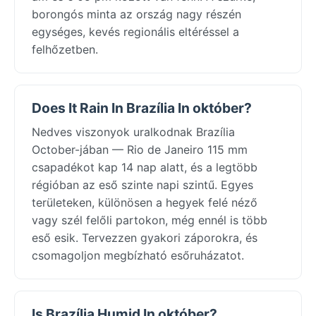
borongós minta az ország nagy részén
egységes, kevés regionális eltéréssel a
felhőzetben.
Does It Rain In Brazília In október?
Nedves viszonyok uralkodnak Brazília
October-jában — Rio de Janeiro 115 mm
csapadékot kap 14 nap alatt, és a legtöbb
régióban az eső szinte napi szintű. Egyes
területeken, különösen a hegyek felé néző
vagy szél felőli partokon, még ennél is több
eső esik. Tervezzen gyakori záporokra, és
csomagoljon megbízható esőruházatot.
Is Brazília Humid In október?