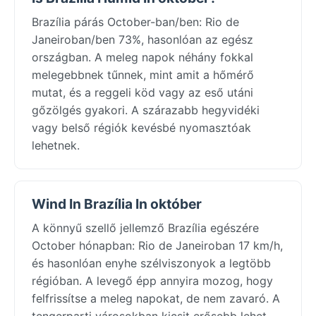
Brazília párás October-ban/ben: Rio de
Janeiroban/ben 73%, hasonlóan az egész
országban. A meleg napok néhány fokkal
melegebbnek tűnnek, mint amit a hőmérő
mutat, és a reggeli köd vagy az eső utáni
gőzölgés gyakori. A szárazabb hegyvidéki
vagy belső régiók kevésbé nyomasztóak
lehetnek.
Wind In Brazília In október
A könnyű szellő jellemző Brazília egészére
October hónapban: Rio de Janeiroban 17 km/h,
és hasonlóan enyhe szélviszonyok a legtöbb
régióban. A levegő épp annyira mozog, hogy
felfrissítse a meleg napokat, de nem zavaró. A
tengerparti városokban kicsit erősebb lehet.