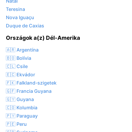
Natal
Teresina
Nova Iguaçu
Duque de Caxias
Országok a(z) Dél-Amerika
🇦🇷 Argentína
🇧🇴 Bolívia
🇨🇱 Csile
🇪🇨 Ekvádor
🇫🇰 Falkland-szigetek
🇬🇫 Francia Guyana
🇬🇾 Guyana
🇨🇴 Kolumbia
🇵🇾 Paraguay
🇵🇪 Peru