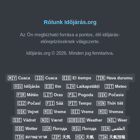
Rólunk Időjárás.org
Az Ön megbízható forrása a pontos, élő időjárás-
előrejelzéseknek világszerte.
Időjárás.org © 2026. Minden jog fenntartva.
🇲🇾
🇮🇩
🇪🇸
🇹🇷
Cuaca
Cuaca
El tiempo
Hava durumu
🇭🇺
🇪🇪
🇱🇻
🇮🇹
Időjárás
Ilm
Laikapstākļi
Meteo
🇫🇷
🇱🇹
🇵🇱
🇸🇰
Météo
Oras
Pogoda
Počasie
🇨🇿
🇫🇮
🇵🇹
🇻🇳
Počasí
Sää
Tempo
Thời tiết
🇩🇰
🇷🇸
🇸🇮
🇷🇴
Vejret
Vreme
Vreme
Vremea
🇸🇪
🇳🇴
🇬🇧🇺🇸
🇳🇱
Vädret
Været
Weather
Weer
🇩🇪
🇺🇦
🇷🇺
🇸🇦
Wetter
Погода
Погода
الطقس
🇹🇭
🇯🇵
🇭🇰
🇹🇼
สภาพอากาศ
天気
天氣
天氣預報