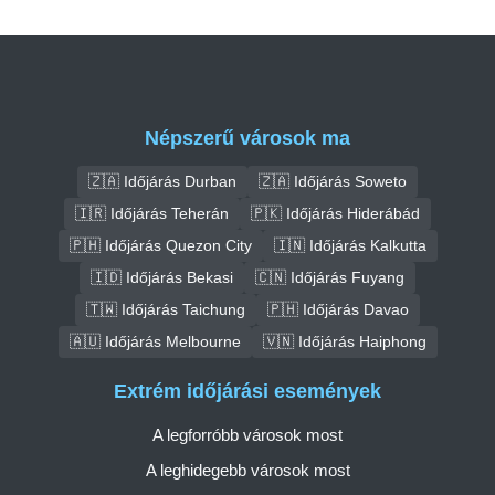
Népszerű városok ma
🇿🇦 Időjárás Durban
🇿🇦 Időjárás Soweto
🇮🇷 Időjárás Teherán
🇵🇰 Időjárás Hiderábád
🇵🇭 Időjárás Quezon City
🇮🇳 Időjárás Kalkutta
🇮🇩 Időjárás Bekasi
🇨🇳 Időjárás Fuyang
🇹🇼 Időjárás Taichung
🇵🇭 Időjárás Davao
🇦🇺 Időjárás Melbourne
🇻🇳 Időjárás Haiphong
Extrém időjárási események
A legforróbb városok most
A leghidegebb városok most