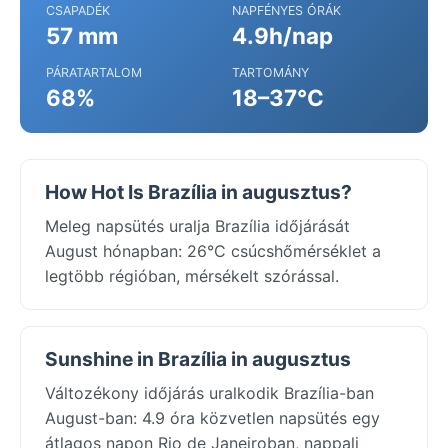
CSAPADÉK
NAPFÉNYES ÓRÁK
57 mm
4.9h/nap
PÁRATARTALOM
TARTOMÁNY
68%
18–37°C
How Hot Is Brazília in augusztus?
Meleg napsütés uralja Brazília időjárását
August hónapban: 26°C csúcshőmérséklet a
legtöbb régióban, mérsékelt szórással.
Sunshine in Brazília in augusztus
Változékony időjárás uralkodik Brazília-ban
August-ban: 4.9 óra közvetlen napsütés egy
átlagos napon Rio de Janeiroban, nappali