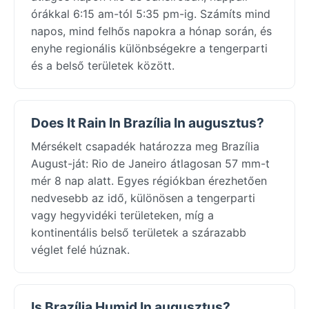
órákkal 6:15 am-tól 5:35 pm-ig. Számíts mind
napos, mind felhős napokra a hónap során, és
enyhe regionális különbségekre a tengerparti
és a belső területek között.
Does It Rain In Brazília In augusztus?
Mérsékelt csapadék határozza meg Brazília
August-ját: Rio de Janeiro átlagosan 57 mm-t
mér 8 nap alatt. Egyes régiókban érezhetően
nedvesebb az idő, különösen a tengerparti
vagy hegyvidéki területeken, míg a
kontinentális belső területek a szárazabb
véglet felé húznak.
Is Brazília Humid In augusztus?