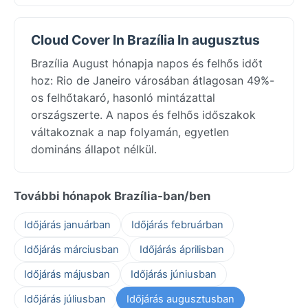
Cloud Cover In Brazília In augusztus
Brazília August hónapja napos és felhős időt
hoz: Rio de Janeiro városában átlagosan 49%-
os felhőtakaró, hasonló mintázattal
országszerte. A napos és felhős időszakok
váltakoznak a nap folyamán, egyetlen
domináns állapot nélkül.
További hónapok Brazília-ban/ben
Időjárás januárban
Időjárás februárban
Időjárás márciusban
Időjárás áprilisban
Időjárás májusban
Időjárás júniusban
Időjárás júliusban
Időjárás augusztusban