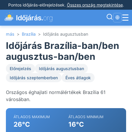
Pontos időjárás-előrejelzések
.
Összes ország megtekintése
.
☰
Időjárás.
org
🌐
más
>
Brazília
>
Időjárás augusztusban
Időjárás Brazília-ban/ben
augusztus-ban/ben
Előrejelzés
Időjárás augusztusban
Időjárás szeptemberben
Éves átlagok
Országos éghajlati normálértékek Brazília 61
városában.
ÁTLAGOS MAXIMUM
ÁTLAGOS MINIMUM
26°C
16°C