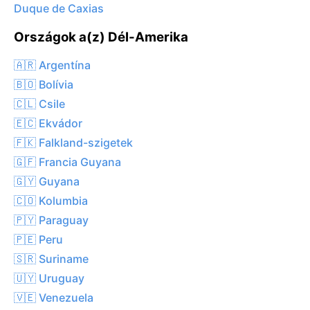
Duque de Caxias
Országok a(z) Dél-Amerika
🇦🇷 Argentína
🇧🇴 Bolívia
🇨🇱 Csile
🇪🇨 Ekvádor
🇫🇰 Falkland-szigetek
🇬🇫 Francia Guyana
🇬🇾 Guyana
🇨🇴 Kolumbia
🇵🇾 Paraguay
🇵🇪 Peru
🇸🇷 Suriname
🇺🇾 Uruguay
🇻🇪 Venezuela