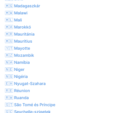
🇲🇬 Madagaszkár
🇲🇼 Malawi
🇲🇱 Mali
🇲🇦 Marokkó
🇲🇷 Mauritánia
🇲🇺 Mauritius
🇾🇹 Mayotte
🇲🇿 Mozambik
🇳🇦 Namíbia
🇳🇪 Niger
🇳🇬 Nigéria
🇪🇭 Nyugat-Szahara
🇷🇪 Réunion
🇷🇼 Ruanda
🇸🇹 São Tomé és Príncipe
🇸🇨 Seychelle-szigetek