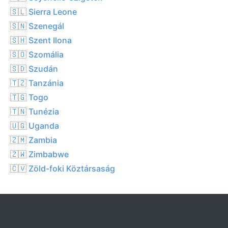
🇸🇱 Sierra Leone
🇸🇳 Szenegál
🇸🇭 Szent Ilona
🇸🇴 Szomália
🇸🇩 Szudán
🇹🇿 Tanzánia
🇹🇬 Togo
🇹🇳 Tunézia
🇺🇬 Uganda
🇿🇲 Zambia
🇿🇼 Zimbabwe
🇨🇻 Zöld-foki Köztársaság