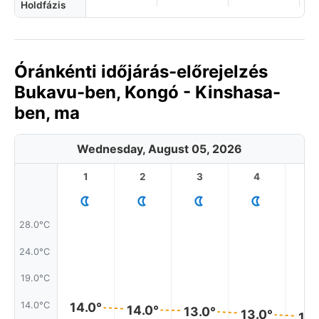
Holdfázis
Óránkénti időjárás-előrejelzés
Bukavu-ben, Kongó - Kinshasa-
ben, ma
Wednesday, August 05, 2026
1
2
3
4
5
28.0°C
24.0°C
19.0°C
14.0°C
14.0°
14.0°
13.0°
13.0°
12.