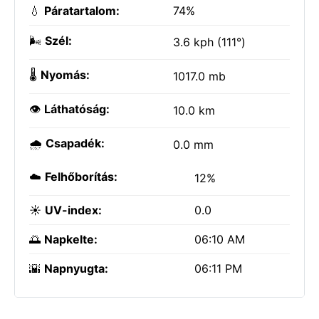
💧
Páratartalom:
74%
🌬️
Szél:
3.6 kph (111°)
🌡️
Nyomás:
1017.0 mb
👁️
Láthatóság:
10.0 km
🌧️
Csapadék:
0.0 mm
☁️
Felhőborítás:
12%
☀️
UV-index:
0.0
🌅
Napkelte:
06:10 AM
🌇
Napnyugta:
06:11 PM