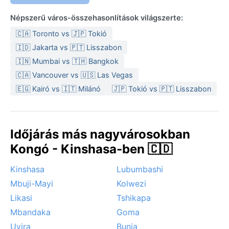
enged a szorításából.
Népszerű város-összehasonlítások világszerte:
A legkedvezőbb időszak a látogatásra a száraz téli
hónapok (június–augusztus), amikor kevesebb az eső,
🇨🇦 Toronto vs 🇯🇵 Tokió
és a tó körüli túrák is kényelmesebbek. Ugyanakkor a
🇮🇩 Jakarta vs 🇵🇹 Lisszabon
hegyvidéki fekvés miatt időnként sűrű köd szállhat a
🇮🇳 Mumbai vs 🇹🇭 Bangkok
városra, különösen reggel. Ciklonok vagy szélviharok
🇨🇦 Vancouver vs 🇺🇸 Las Vegas
ritkák, de az intenzív esőzések földcsuszamlásokat
🇪🇬 Kairó vs 🇮🇹 Milánó
🇯🇵 Tokió vs 🇵🇹 Lisszabon
idézhetnek elő a meredek lejtőkön. A Kivu-tó mélyén
rejtőző metán azonban nem időjárási jelenség, hanem
a térség geológiai különlegessége.
Időjárás más nagyvárosokban
Kongó - Kinshasa-ben 🇨🇩
Kinshasa
Lubumbashi
Mbuji-Mayi
Kolwezi
Likasi
Tshikapa
Mbandaka
Goma
Uvira
Bunia