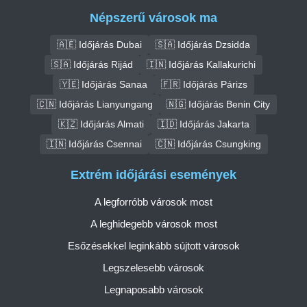
Népszerű városok ma
🇦🇪 Időjárás Dubai
🇸🇦 Időjárás Dzsidda
🇸🇦 Időjárás Rijád
🇮🇳 Időjárás Kallakurichi
🇾🇪 Időjárás Sanaa
🇫🇷 Időjárás Párizs
🇨🇳 Időjárás Lianyungang
🇳🇬 Időjárás Benin City
🇰🇿 Időjárás Almati
🇮🇩 Időjárás Jakarta
🇮🇳 Időjárás Csennai
🇨🇳 Időjárás Csungking
Extrém időjárási események
A legforróbb városok most
A leghidegebb városok most
Esőzésekkel leginkább sújtott városok
Legszelesebb városok
Legnaposabb városok