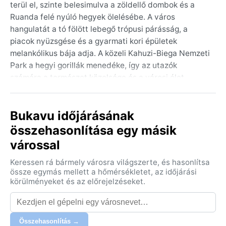
terül el, szinte belesimulva a zöldellő dombok és a
Ruanda felé nyúló hegyek ölelésébe. A város
hangulatát a tó fölött lebegő trópusi párásság, a
piacok nyüzsgése és a gyarmati kori épületek
melankólikus bája adja. A közeli Kahuzi-Biega Nemzeti
Park a hegyi gorillák menedéke, így az utazók
számára a természet közelsége és a városi élet
keveredése teszi egyedivé ezt a helyet.
Az éghajlat a trópusi szavanna (Aw) osztályba
Bukavu időjárásának
tartozik, így két fő évszak határozza meg: az esős és
összehasonlítása egy másik
a száraz. A nyár (októbertől májusig) bőséges
várossal
csapadékot hoz, gyakori a délutáni zivatar, a
páratartalom 80% fölé kúszik, a hőmérséklet 25–30
Keressen rá bármely városra világszerte, és hasonlítsa
°C körül mozog. A tél (június–szeptember) szárazabb,
össze egymás mellett a hőmérsékletet, az időjárási
nappal 20–25 °C, éjszaka hűvösebb, de a pára
körülményeket és az előrejelzéseket.
továbbra is tapadós. Csomagolj könnyű
pamutruhákat, esőkabátot, szúnyogriasztót és egy
pulóvert a hűvösebb estékre – a trópusi klíma nem
Összehasonlítás →