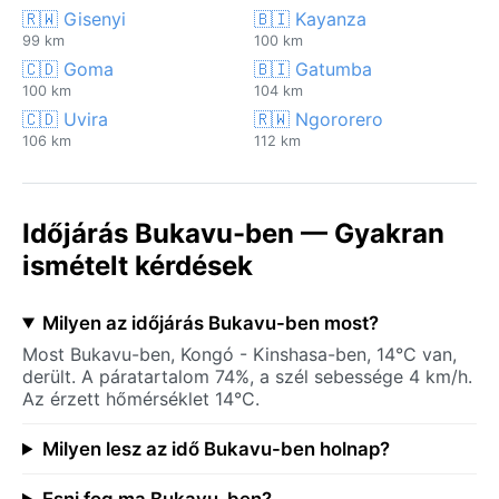
🇷🇼 Gisenyi
🇧🇮 Kayanza
99 km
100 km
🇨🇩 Goma
🇧🇮 Gatumba
100 km
104 km
🇨🇩 Uvira
🇷🇼 Ngororero
106 km
112 km
Időjárás Bukavu-ben — Gyakran
ismételt kérdések
Milyen az időjárás Bukavu-ben most?
Most Bukavu-ben, Kongó - Kinshasa-ben, 14°C van,
derült. A páratartalom 74%, a szél sebessége 4 km/h.
Az érzett hőmérséklet 14°C.
Milyen lesz az idő Bukavu-ben holnap?
Esni fog ma Bukavu-ben?