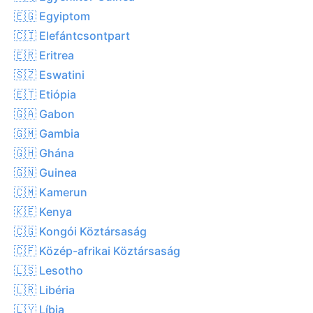
🇪🇬 Egyiptom
🇨🇮 Elefántcsontpart
🇪🇷 Eritrea
🇸🇿 Eswatini
🇪🇹 Etiópia
🇬🇦 Gabon
🇬🇲 Gambia
🇬🇭 Ghána
🇬🇳 Guinea
🇨🇲 Kamerun
🇰🇪 Kenya
🇨🇬 Kongói Köztársaság
🇨🇫 Közép-afrikai Köztársaság
🇱🇸 Lesotho
🇱🇷 Libéria
🇱🇾 Líbia