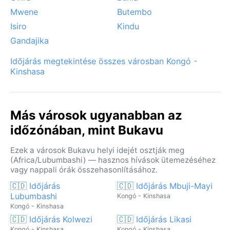
Mwene
Butembo
Isiro
Kindu
Gandajika
Időjárás megtekintése összes városban Kongó -
Kinshasa
Más városok ugyanabban az
időzónában, mint Bukavu
Ezek a városok Bukavu helyi idejét osztják meg
(Africa/Lubumbashi) — hasznos hívások ütemezéséhez
vagy nappali órák összehasonlításához.
🇨🇩 Időjárás
🇨🇩 Időjárás Mbuji-Mayi
Lubumbashi
Kongó - Kinshasa
Kongó - Kinshasa
🇨🇩 Időjárás Kolwezi
🇨🇩 Időjárás Likasi
Kongó - Kinshasa
Kongó - Kinshasa