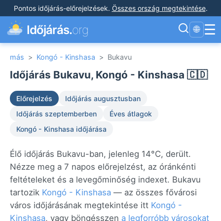
Pontos időjárás-előrejelzések
.
Összes ország megtekintése
.
☰
Időjárás.
org
🌐
más
>
Kongó - Kinshasa
>
Bukavu
Időjárás Bukavu, Kongó - Kinshasa 🇨🇩
Előrejelzés
Időjárás augusztusban
Időjárás szeptemberben
Éves átlagok
Kongó - Kinshasa időjárása
Élő időjárás Bukavu-ban, jelenleg 14°C, derült.
Nézze meg a 7 napos előrejelzést, az óránkénti
feltételeket és a levegőminőség indexet. Bukavu
tartozik
Kongó - Kinshasa
— az összes fővárosi
város időjárásának megtekintése itt
Kongó -
Kinshasa
, vagy böngésszen
a legforróbb városokat