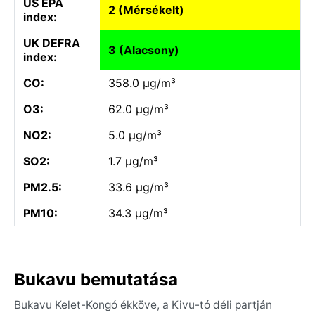
US EPA
2 (Mérsékelt)
index:
UK DEFRA
3 (Alacsony)
index:
CO:
358.0 µg/m³
O3:
62.0 µg/m³
NO2:
5.0 µg/m³
SO2:
1.7 µg/m³
PM2.5:
33.6 µg/m³
PM10:
34.3 µg/m³
Bukavu bemutatása
Bukavu Kelet-Kongó ékköve, a Kivu-tó déli partján