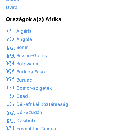
Uvira
Országok a(z) Afrika
🇩🇿 Algéria
🇦🇴 Angóla
🇧🇯 Benin
🇬🇼 Bissau-Guinea
🇧🇼 Botswana
🇧🇫 Burkina Faso
🇧🇮 Burundi
🇰🇲 Comor-szigetek
🇹🇩 Csád
🇿🇦 Dél-afrikai Köztársaság
🇸🇸 Dél-Szudán
🇩🇯 Dzsibuti
🇬🇶 Egyenlítői-Guinea