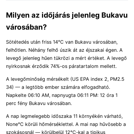
Milyen az időjárás jelenleg Bukavu
városában?
Sötétedés után friss 14°C van Bukavu városában,
felhőtlen. Néhány felhő úszik át az éjszakai égen. A
levegő jelenleg hűen tükrözi a mért értéket. A levegő
nyirkosnak érződik 74%-os páratartalom mellett.
A levegőminőség mérsékelt (US EPA index 2, PM2.5
34) — a legtöbb ember számára elfogadható.
Napkelte 06:10 AM, napnyugta 06:11 PM: 12 óra 1
perc fény Bukavu városában.
A nap legmelegebb időszaka 11 környékén várható,
None°C körüli hőmérséklettel. A mai nap hűvösebb a
szokásosnál — körülbelül 12°C-kal a tipikus