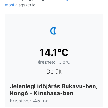
most
világszerte.
14.1°C
érezhető 13.8°C
Derült
Jelenlegi időjárás Bukavu-ben,
Kongó - Kinshasa-ben
Frissítve: :45 ma