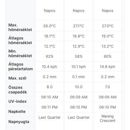
Napos
Napos
Napos
Max.
26.0°C
27.1°C
27.0°C
hőmérséklet
18.1°C
18.8°C
19.0°C
Átlagos
hőmérséklet
12.1°C
12.9°C
13.2°C
Min.
hőmérséklet
62%
58%
60%
Átlagos
10.4 kph
10.1 kph
14.8 kph
páratartalom
0.2 mm
0.1 mm
0.2 mm
Max. szél
8.0
10.0
7.0
Összes
csapadék
06:10 AM
06:09 AM
06:09 AM
0
UV-index
06:11 PM
06:10 PM
06:10 PM
Napkelte
Waning
Last Quarter
Last Quarter
Crescent
Napnyugta