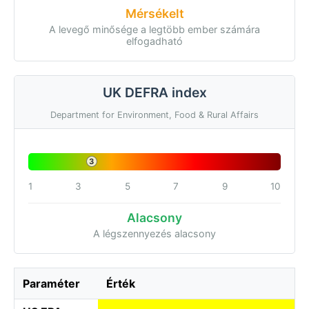
Mérsékelt
A levegő minősége a legtöbb ember számára
elfogadható
UK DEFRA index
Department for Environment, Food & Rural Affairs
3
1
3
5
7
9
10
Alacsony
A légszennyezés alacsony
Paraméter
Érték