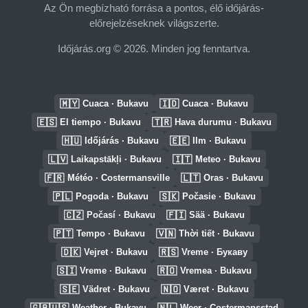
Az Ön megbízható forrása a pontos, élő időjárás-
előrejelzéseknek világszerte.
Időjárás.org © 2026. Minden jog fenntartva.
🇲🇾
🇮🇩
Cuaca · Bukavu
Cuaca · Bukavu
🇪🇸
🇹🇷
El tiempo · Bukavu
Hava durumu · Bukavu
🇭🇺
🇪🇪
Időjárás · Bukavu
Ilm · Bukavu
🇱🇻
🇮🇹
Laikapstākļi · Bukavu
Meteo · Bukavu
🇫🇷
🇱🇹
Météo · Costermansville
Oras · Bukavu
🇵🇱
🇸🇰
Pogoda · Bukavu
Počasie · Bukavu
🇨🇿
🇫🇮
Počasí · Bukavu
Sää · Bukavu
🇵🇹
🇻🇳
Tempo · Bukavu
Thời tiết · Bukavu
🇩🇰
🇷🇸
Vejret · Bukavu
Vreme · Букаву
🇸🇮
🇷🇴
Vreme · Bukavu
Vremea · Bukavu
🇸🇪
🇳🇴
Vädret · Bukavu
Været · Bukavu
🇬🇧🇺🇸
🇳🇱
Weather · Bukavu
Weer · Costermansstad