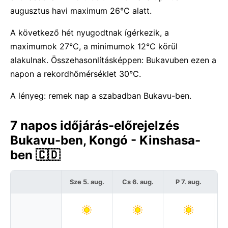
augusztus havi maximum 26°C alatt.
A következő hét nyugodtnak ígérkezik, a
maximumok 27°C, a minimumok 12°C körül
alakulnak. Összehasonlításképpen: Bukavuben ezen a
napon a rekordhőmérséklet 30°C.
A lényeg: remek nap a szabadban Bukavu-ben.
7 napos időjárás-előrejelzés
Bukavu-ben, Kongó - Kinshasa-
ben 🇨🇩
Sze 5. aug.
Cs 6. aug.
P 7. aug.
S