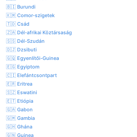
🇧🇮 Burundi
🇰🇲 Comor-szigetek
🇹🇩 Csád
🇿🇦 Dél-afrikai Köztársaság
🇸🇸 Dél-Szudán
🇩🇯 Dzsibuti
🇬🇶 Egyenlítői-Guinea
🇪🇬 Egyiptom
🇨🇮 Elefántcsontpart
🇪🇷 Eritrea
🇸🇿 Eswatini
🇪🇹 Etiópia
🇬🇦 Gabon
🇬🇲 Gambia
🇬🇭 Ghána
🇬🇳 Guinea