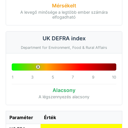
Mérsékelt
A levegő minősége a legtöbb ember számára
elfogadható
UK DEFRA index
Department for Environment, Food & Rural Affairs
3
1
3
5
7
9
10
Alacsony
A légszennyezés alacsony
Paraméter
Érték