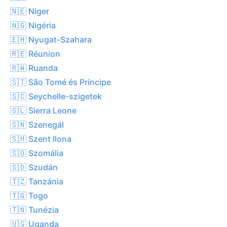
🇳🇪 Niger
🇳🇬 Nigéria
🇪🇭 Nyugat-Szahara
🇷🇪 Réunion
🇷🇼 Ruanda
🇸🇹 São Tomé és Príncipe
🇸🇨 Seychelle-szigetek
🇸🇱 Sierra Leone
🇸🇳 Szenegál
🇸🇭 Szent Ilona
🇸🇴 Szomália
🇸🇩 Szudán
🇹🇿 Tanzánia
🇹🇬 Togo
🇹🇳 Tunézia
🇺🇬 Uganda