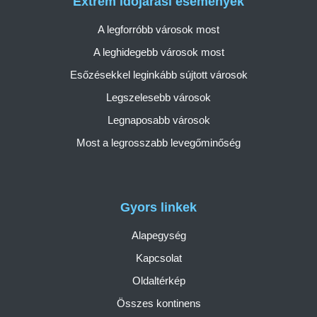
Extrém időjárási események
A legforróbb városok most
A leghidegebb városok most
Esőzésekkel leginkább sújtott városok
Legszelesebb városok
Legnaposabb városok
Most a legrosszabb levegőminőség
Gyors linkek
Alapegység
Kapcsolat
Oldaltérkép
Összes kontinens