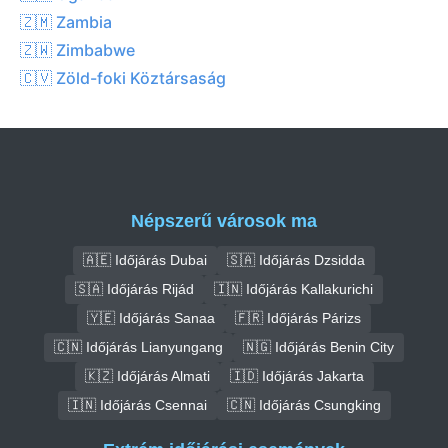
🇿🇲 Zambia
🇿🇼 Zimbabwe
🇨🇻 Zöld-foki Köztársaság
Népszerű városok ma
🇦🇪 Időjárás Dubai
🇸🇦 Időjárás Dzsidda
🇸🇦 Időjárás Rijád
🇮🇳 Időjárás Kallakurichi
🇾🇪 Időjárás Sanaa
🇫🇷 Időjárás Párizs
🇨🇳 Időjárás Lianyungang
🇳🇬 Időjárás Benin City
🇰🇿 Időjárás Almati
🇮🇩 Időjárás Jakarta
🇮🇳 Időjárás Csennai
🇨🇳 Időjárás Csungking