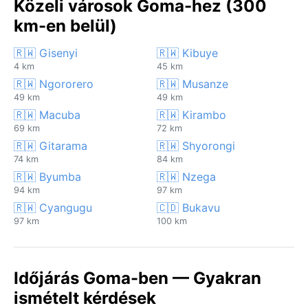
Közeli városok Goma-hez (300
km-en belül)
🇷🇼 Gisenyi
🇷🇼 Kibuye
4 km
45 km
🇷🇼 Ngororero
🇷🇼 Musanze
49 km
49 km
🇷🇼 Macuba
🇷🇼 Kirambo
69 km
72 km
🇷🇼 Gitarama
🇷🇼 Shyorongi
74 km
84 km
🇷🇼 Byumba
🇷🇼 Nzega
94 km
97 km
🇷🇼 Cyangugu
🇨🇩 Bukavu
97 km
100 km
Időjárás Goma-ben — Gyakran
ismételt kérdések