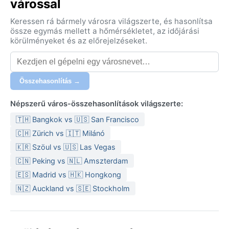
várossal
Keressen rá bármely városra világszerte, és hasonlítsa
össze egymás mellett a hőmérsékletet, az időjárási
körülményeket és az előrejelzéseket.
Összehasonlítás →
Népszerű város-összehasonlítások világszerte:
🇹🇭 Bangkok vs 🇺🇸 San Francisco
🇨🇭 Zürich vs 🇮🇹 Milánó
🇰🇷 Szöul vs 🇺🇸 Las Vegas
🇨🇳 Peking vs 🇳🇱 Amszterdam
🇪🇸 Madrid vs 🇭🇰 Hongkong
🇳🇿 Auckland vs 🇸🇪 Stockholm