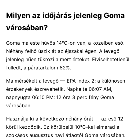
Milyen az időjárás jelenleg Goma
városában?
Goma ma este hűvös 14°C-on van, a közelben eső.
Néhány felhő úszik át az éjszakai égen. A levegő
jelenleg hűen tükrözi a mért értéket. Elviselhetetlenül
fülledt, a páratartalom 82%.
Ma mérsékelt a levegő — EPA index 2; a különösen
érzékenyek észrevehetik. Napkelte 06:07 AM,
napnyugta 06:10 PM: 12 óra 3 perc fény Goma
városában.
Használja ki a következő néhány órát — az eső 12
körül kezdődik. Ez körülbelül 10°C-kal elmarad a
szokásos augusztus havi átlagtól Goma városában.