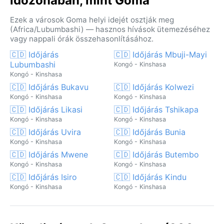
időzónában, mint Goma
Ezek a városok Goma helyi idejét osztják meg
(Africa/Lubumbashi) — hasznos hívások ütemezéséhez
vagy nappali órák összehasonlításához.
🇨🇩 Időjárás
🇨🇩 Időjárás Mbuji-Mayi
Lubumbashi
Kongó - Kinshasa
Kongó - Kinshasa
🇨🇩 Időjárás Bukavu
🇨🇩 Időjárás Kolwezi
Kongó - Kinshasa
Kongó - Kinshasa
🇨🇩 Időjárás Likasi
🇨🇩 Időjárás Tshikapa
Kongó - Kinshasa
Kongó - Kinshasa
🇨🇩 Időjárás Uvira
🇨🇩 Időjárás Bunia
Kongó - Kinshasa
Kongó - Kinshasa
🇨🇩 Időjárás Mwene
🇨🇩 Időjárás Butembo
Kongó - Kinshasa
Kongó - Kinshasa
🇨🇩 Időjárás Isiro
🇨🇩 Időjárás Kindu
Kongó - Kinshasa
Kongó - Kinshasa