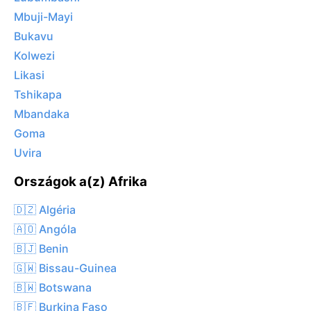
Mbuji-Mayi
Bukavu
Kolwezi
Likasi
Tshikapa
Mbandaka
Goma
Uvira
Országok a(z) Afrika
🇩🇿 Algéria
🇦🇴 Angóla
🇧🇯 Benin
🇬🇼 Bissau-Guinea
🇧🇼 Botswana
🇧🇫 Burkina Faso