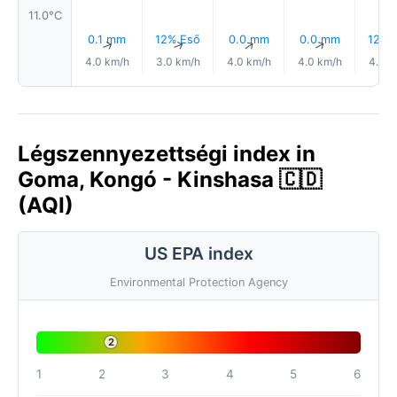
11.0°C
0.1 mm
12% Eső
0.0 mm
0.0 mm
12% 
↑
↑
↑
↑
4.0 km/h
3.0 km/h
4.0 km/h
4.0 km/h
4.0 k
Légszennyezettségi index in
Goma, Kongó - Kinshasa 🇨🇩
(AQI)
US EPA index
Environmental Protection Agency
2
1
2
3
4
5
6