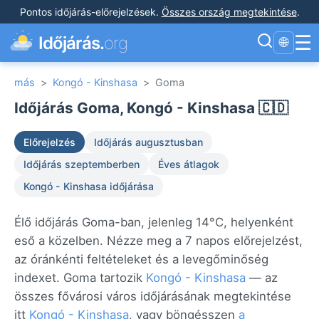
Pontos időjárás-előrejelzések
.
Összes ország megtekintése
.
☰
Időjárás.
org
🌐
más
>
Kongó - Kinshasa
>
Goma
Időjárás Goma, Kongó - Kinshasa 🇨🇩
Előrejelzés
Időjárás augusztusban
Időjárás szeptemberben
Éves átlagok
Kongó - Kinshasa időjárása
Élő időjárás Goma-ban, jelenleg 14°C, helyenként
eső a közelben. Nézze meg a 7 napos előrejelzést,
az óránkénti feltételeket és a levegőminőség
indexet. Goma tartozik
Kongó - Kinshasa
— az
összes fővárosi város időjárásának megtekintése
itt
Kongó - Kinshasa
, vagy böngésszen
a