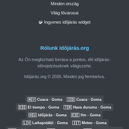
Minden ország
Világ fővárosai
🧩 Ingyenes időjárás widget
Rólunk Időjárás.org
Az Ön megbízható forrása a pontos, élő időjárás-
előrejelzéseknek világszerte.
Időjárás.org © 2026. Minden jog fenntartva.
🇲🇾
🇮🇩
Cuaca · Goma
Cuaca · Goma
🇪🇸
🇹🇷
El tiempo · Goma
Hava durumu · Goma
🇭🇺
🇪🇪
Időjárás · Goma
Ilm · Goma
🇱🇻
🇮🇹
Laikapstākļi · Goma
Meteo · Goma