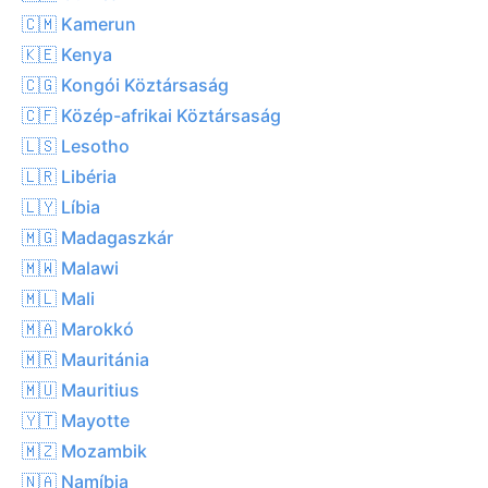
🇨🇲 Kamerun
🇰🇪 Kenya
🇨🇬 Kongói Köztársaság
🇨🇫 Közép-afrikai Köztársaság
🇱🇸 Lesotho
🇱🇷 Libéria
🇱🇾 Líbia
🇲🇬 Madagaszkár
🇲🇼 Malawi
🇲🇱 Mali
🇲🇦 Marokkó
🇲🇷 Mauritánia
🇲🇺 Mauritius
🇾🇹 Mayotte
🇲🇿 Mozambik
🇳🇦 Namíbia