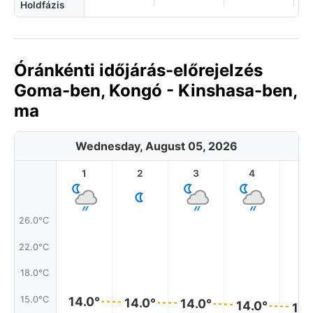
Holdfázis
Óránkénti időjárás-előrejelzés
Goma-ben, Kongó - Kinshasa-ben,
ma
Wednesday, August 05, 2026
1
2
3
4
5
26.0°C
22.0°C
18.0°C
15.0°C
14.0°
14.0°
14.0°
14.0°
14.