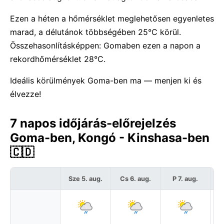
Ezen a héten a hőmérséklet meglehetősen egyenletes
marad, a délutánok többségében 25°C körül.
Összehasonlításképpen: Gomaben ezen a napon a
rekordhőmérséklet 28°C.
Ideális körülmények Goma-ben ma — menjen ki és
élvezze!
7 napos időjárás-előrejelzés
Goma-ben, Kongó - Kinshasa-ben
🇨🇩
Sze 5. aug.
Cs 6. aug.
P 7. aug.
S