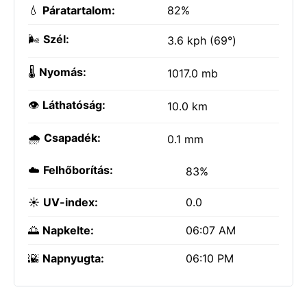
💧
Páratartalom:
82%
🌬️
Szél:
3.6 kph (69°)
🌡️
Nyomás:
1017.0 mb
👁️
Láthatóság:
10.0 km
🌧️
Csapadék:
0.1 mm
☁️
Felhőborítás:
83%
☀️
UV-index:
0.0
🌅
Napkelte:
06:07 AM
🌇
Napnyugta:
06:10 PM