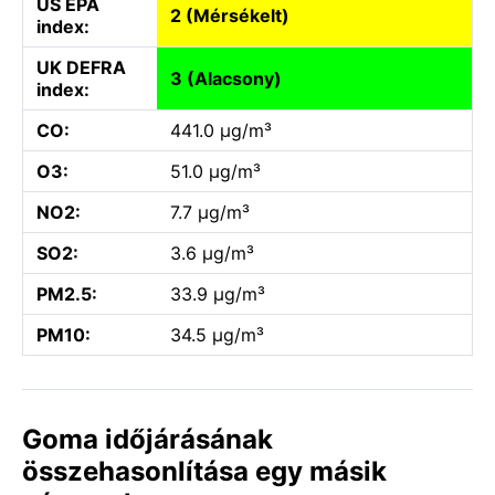
US EPA
2 (Mérsékelt)
index:
UK DEFRA
3 (Alacsony)
index:
CO:
441.0 µg/m³
O3:
51.0 µg/m³
NO2:
7.7 µg/m³
SO2:
3.6 µg/m³
PM2.5:
33.9 µg/m³
PM10:
34.5 µg/m³
Goma időjárásának
összehasonlítása egy másik