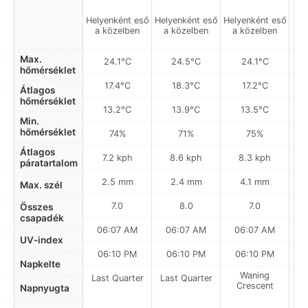
Helyenként eső
Helyenként eső
Helyenként eső
a közelben
a közelben
a közelben
Max.
24.1°C
24.5°C
24.1°C
hőmérséklet
17.4°C
18.3°C
17.2°C
Átlagos
hőmérséklet
13.2°C
13.9°C
13.5°C
Min.
hőmérséklet
74%
71%
75%
Átlagos
7.2 kph
8.6 kph
8.3 kph
páratartalom
2.5 mm
2.4 mm
4.1 mm
Max. szél
7.0
8.0
7.0
Összes
csapadék
06:07 AM
06:07 AM
06:07 AM
UV-index
06:10 PM
06:10 PM
06:10 PM
Napkelte
Waning
Last Quarter
Last Quarter
Crescent
Napnyugta