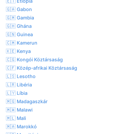
🇪🇹 Etiópia
🇬🇦 Gabon
🇬🇲 Gambia
🇬🇭 Ghána
🇬🇳 Guinea
🇨🇲 Kamerun
🇰🇪 Kenya
🇨🇬 Kongói Köztársaság
🇨🇫 Közép-afrikai Köztársaság
🇱🇸 Lesotho
🇱🇷 Libéria
🇱🇾 Líbia
🇲🇬 Madagaszkár
🇲🇼 Malawi
🇲🇱 Mali
🇲🇦 Marokkó