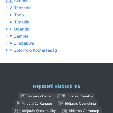
🇸🇩 Szudán
🇹🇿 Tanzánia
🇹🇬 Togo
🇹🇳 Tunézia
🇺🇬 Uganda
🇿🇲 Zambia
🇿🇼 Zimbabwe
🇨🇻 Zöld-foki Köztársaság
Népszerű városok ma
🇵🇭 Időjárás Davao
🇬🇳 Időjárás Conakry
🇲🇲 Időjárás Rangun
🇨🇳 Időjárás Csungking
🇵🇭 Időjárás Quezon City
🇹🇷 Időjárás Gaziantep