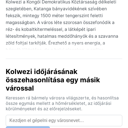
Kolwezi a Kongói Demokratikus Köztársaság délkeleti
szegletében, Katanga bányavidékének szívében
fekszik, mintegy 1500 méter tengerszint feletti
magasságban. A város léte szorosan összefonódik a
réz- és kobaltkitermeléssel, a látképét ipari
létesítmények, hatalmas meddőhányók és a szavanna
zöld foltjai tarkítják. Érezhető a nyers energia, a
bányák lüktetése, de a helyi piacokon, a széles
földutakon hömpölygő élet is eleven. Ismertebb
pontjai a múzeum és a közeli Luiswishi-hegység, ahol
Kolwezi időjárásának
a természet érintetlensége és az ipar nyomai különös
párost alkotnak. A szubtrópusi hegyvidéki éghajlat
összehasonlítása egy másik
(Köppen: Cwb) határozza meg a mindennapokat,
várossal
enyhébb hőmérsékletet kínálva, mint a kongói
medence alacsonyabban fekvő területei.
Keressen rá bármely városra világszerte, és hasonlítsa
össze egymás mellett a hőmérsékletet, az időjárási
A nyár, ami novembertől márciusig tart, meleg és
körülményeket és az előrejelzéseket.
csapadékos: a napi maximumok 26–28 Celsius-fok
körül alakulnak, de a magas páratartalom és az esti,