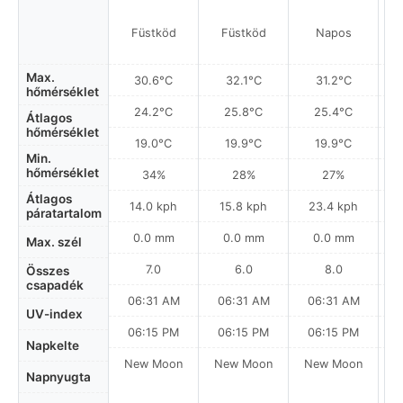
Füstköd
Füstköd
Napos
Max.
30.6°C
32.1°C
31.2°C
hőmérséklet
24.2°C
25.8°C
25.4°C
Átlagos
hőmérséklet
19.0°C
19.9°C
19.9°C
Min.
hőmérséklet
34%
28%
27%
Átlagos
14.0 kph
15.8 kph
23.4 kph
páratartalom
0.0 mm
0.0 mm
0.0 mm
Max. szél
7.0
6.0
8.0
Összes
csapadék
06:31 AM
06:31 AM
06:31 AM
0
UV-index
06:15 PM
06:15 PM
06:15 PM
Napkelte
New Moon
New Moon
New Moon
N
Napnyugta