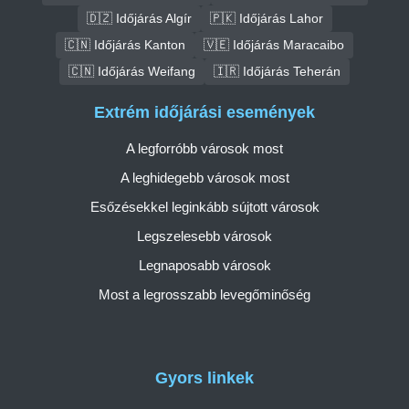
🇩🇿 Időjárás Algír
🇵🇰 Időjárás Lahor
🇨🇳 Időjárás Kanton
🇻🇪 Időjárás Maracaibo
🇨🇳 Időjárás Weifang
🇮🇷 Időjárás Teherán
Extrém időjárási események
A legforróbb városok most
A leghidegebb városok most
Esőzésekkel leginkább sújtott városok
Legszelesebb városok
Legnaposabb városok
Most a legrosszabb levegőminőség
Gyors linkek