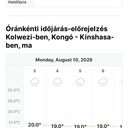
Holdfázis
Óránkénti időjárás-előrejelzés
Kolwezi-ben, Kongó - Kinshasa-
ben, ma
Monday, August 10, 2026
3
4
5
6
7
32.0°C
28.0°C
24.0°C
21.0°C
20.0°
19.0°
19.0°
19.0°
19.