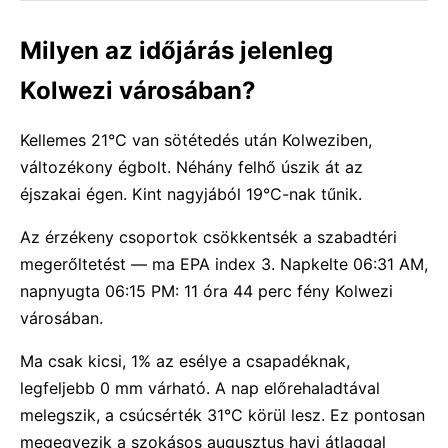
Milyen az időjárás jelenleg
Kolwezi városában?
Kellemes 21°C van sötétedés után Kolweziben,
változékony égbolt. Néhány felhő úszik át az
éjszakai égen. Kint nagyjából 19°C-nak tűnik.
Az érzékeny csoportok csökkentsék a szabadtéri
megerőltetést — ma EPA index 3. Napkelte 06:31 AM,
napnyugta 06:15 PM: 11 óra 44 perc fény Kolwezi
városában.
Ma csak kicsi, 1% az esélye a csapadéknak,
legfeljebb 0 mm várható. A nap előrehaladtával
melegszik, a csúcsérték 31°C körül lesz. Ez pontosan
megegyezik a szokásos augusztus havi átlaggal