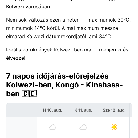
Kolwezi városában.
Nem sok változás ezen a héten — maximumok 30°C,
minimumok 14°C körül. A mai maximum messze
elmarad Kolwezi dátumrekordjától, ami 34°C.
Ideális körülmények Kolwezi-ben ma — menjen ki és
élvezze!
7 napos időjárás-előrejelzés
Kolwezi-ben, Kongó - Kinshasa-
ben 🇨🇩
H 10. aug.
K 11. aug.
Sze 12. aug.
C