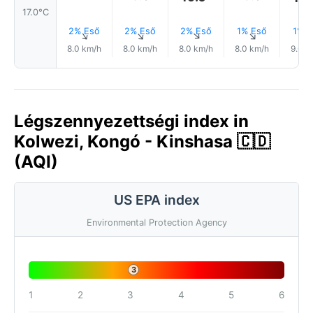
17.0°C
2% Eső
2% Eső
2% Eső
1% Eső
1% E
↑
↑
↑
↑
8.0 km/h
8.0 km/h
8.0 km/h
8.0 km/h
9.0 k
Légszennyezettségi index in
Kolwezi, Kongó - Kinshasa 🇨🇩
(AQI)
US EPA index
Environmental Protection Agency
3
1
2
3
4
5
6