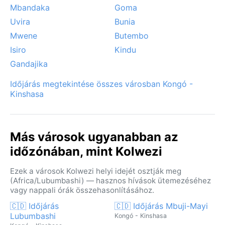
Mbandaka
Goma
időt kedveli, a júliusi, augusztusi hetekre tervezze
utazását – ekkor a táj szinte kérlel, hogy a bányák
Uvira
Bunia
világa mellett a környező dombokat is felfedezzük.
Mwene
Butembo
Isiro
Kindu
Gandajika
Időjárás megtekintése összes városban Kongó -
Kinshasa
Más városok ugyanabban az
időzónában, mint Kolwezi
Ezek a városok Kolwezi helyi idejét osztják meg
(Africa/Lubumbashi) — hasznos hívások ütemezéséhez
vagy nappali órák összehasonlításához.
🇨🇩 Időjárás
🇨🇩 Időjárás Mbuji-Mayi
Lubumbashi
Kongó - Kinshasa