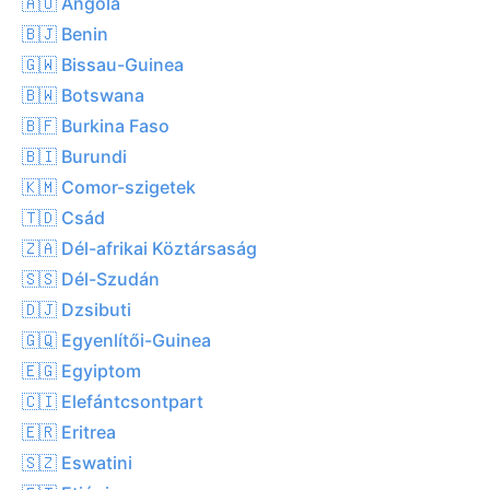
🇦🇴 Angóla
🇧🇯 Benin
🇬🇼 Bissau-Guinea
🇧🇼 Botswana
🇧🇫 Burkina Faso
🇧🇮 Burundi
🇰🇲 Comor-szigetek
🇹🇩 Csád
🇿🇦 Dél-afrikai Köztársaság
🇸🇸 Dél-Szudán
🇩🇯 Dzsibuti
🇬🇶 Egyenlítői-Guinea
🇪🇬 Egyiptom
🇨🇮 Elefántcsontpart
🇪🇷 Eritrea
🇸🇿 Eswatini