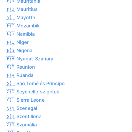
🇲🇷 Mauritánia
🇲🇺 Mauritius
🇾🇹 Mayotte
🇲🇿 Mozambik
🇳🇦 Namíbia
🇳🇪 Niger
🇳🇬 Nigéria
🇪🇭 Nyugat-Szahara
🇷🇪 Réunion
🇷🇼 Ruanda
🇸🇹 São Tomé és Príncipe
🇸🇨 Seychelle-szigetek
🇸🇱 Sierra Leone
🇸🇳 Szenegál
🇸🇭 Szent Ilona
🇸🇴 Szomália