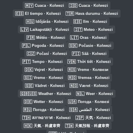
🇲🇾
🇮🇩
Cuaca · Kolwezi
Cuaca · Kolwezi
🇪🇸
🇹🇷
El tiempo · Kolwezi
Hava durumu · Kolwezi
🇭🇺
🇪🇪
Időjárás · Kolwezi
Ilm · Kolwezi
🇱🇻
🇮🇹
Laikapstākļi · Kolvezi
Meteo · Kolwezi
🇫🇷
🇱🇹
Météo · Kolwezi
Oras · Kolwezi
🇵🇱
🇸🇰
Pogoda · Kolwezi
Počasie · Kolwezi
🇨🇿
🇫🇮
Počasí · Kolwezi
Sää · Kolwezi
🇵🇹
🇻🇳
Tempo · Kolwezi
Thời tiết · Kolwezi
🇩🇰
🇷🇸
Vejret · Kolwezi
Vreme · Колвези
🇸🇮
🇷🇴
Vreme · Kolwezi
Vremea · Kolwezi
🇸🇪
🇳🇴
Vädret · Kolwezi
Været · Kolwezi
🇬🇧🇺🇸
🇳🇱
Weather · Kolwezi
Weer · Kolwezi
🇩🇪
🇺🇦
Wetter · Kolwezi
Погода · Колвезі
🇷🇺
🇸🇦
Погода · Kolwezi
الطقس · Kolwezi
🇹🇭
🇯🇵
สภาพอากาศ · Kolwezi
天気 · Kolwezi
🇭🇰
🇹🇼
天氣 · 科盧韋齊
天氣預報 · 科盧韋齊