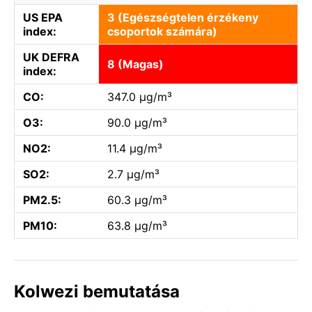
US EPA
3 (Egészségtelen érzékeny
index:
csoportok számára)
UK DEFRA
8 (Magas)
index:
CO:
347.0 µg/m³
O3:
90.0 µg/m³
NO2:
11.4 µg/m³
SO2:
2.7 µg/m³
PM2.5:
60.3 µg/m³
PM10:
63.8 µg/m³
Kolwezi bemutatása