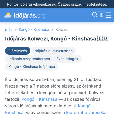
Pontos időjárás-előrejelzések
.
Összes ország megtekintése
.
☰
Időjárás.
org
🌐
más
>
Kongó - Kinshasa
>
Kolwezi
Időjárás Kolwezi, Kongó - Kinshasa 🇨🇩
Előrejelzés
Időjárás augusztusban
Időjárás szeptemberben
Éves átlagok
Kongó - Kinshasa időjárása
Élő időjárás Kolwezi-ban, jelenleg 21°C, füstköd.
Nézze meg a 7 napos előrejelzést, az óránkénti
feltételeket és a levegőminőség indexet. Kolwezi
tartozik
Kongó - Kinshasa
— az összes fővárosi
város időjárásának megtekintése itt
Kongó -
Kinshasa
, vagy böngésszen
a legforróbb városokat