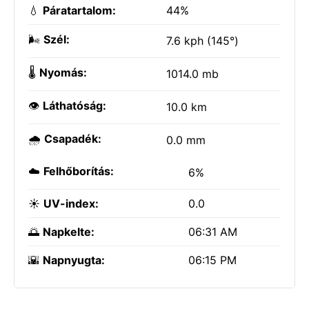
💧
Páratartalom:
44%
🌬️
Szél:
7.6 kph (145°)
🌡️
Nyomás:
1014.0 mb
👁️
Láthatóság:
10.0 km
🌧️
Csapadék:
0.0 mm
☁️
Felhőborítás:
6%
☀️
UV-index:
0.0
🌅
Napkelte:
06:31 AM
🌇
Napnyugta:
06:15 PM