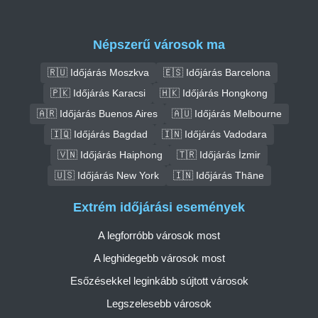
Népszerű városok ma
🇷🇺 Időjárás Moszkva
🇪🇸 Időjárás Barcelona
🇵🇰 Időjárás Karacsi
🇭🇰 Időjárás Hongkong
🇦🇷 Időjárás Buenos Aires
🇦🇺 Időjárás Melbourne
🇮🇶 Időjárás Bagdad
🇮🇳 Időjárás Vadodara
🇻🇳 Időjárás Haiphong
🇹🇷 Időjárás İzmir
🇺🇸 Időjárás New York
🇮🇳 Időjárás Thāne
Extrém időjárási események
A legforróbb városok most
A leghidegebb városok most
Esőzésekkel leginkább sújtott városok
Legszelesebb városok