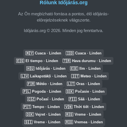
Rólunk Időjárás.org
Az Ön megbízható forrása a pontos, élő időjárás-
előrejelzéseknek világszerte.
Időjárás.org © 2026. Minden jog fenntartva.
🇲🇾
🇮🇩
Cuaca · Linden
Cuaca · Linden
🇪🇸
🇹🇷
El tiempo · Linden
Hava durumu · Linden
🇭🇺
🇪🇪
Időjárás · Linden
Ilm · Linden
🇱🇻
🇮🇹
Laikapstākļi · Linden
Meteo · Linden
🇫🇷
🇱🇹
Météo · Linden
Oras · Linden
🇵🇱
🇸🇰
Pogoda · Linden
Počasie · Linden
🇨🇿
🇫🇮
Počasí · Linden
Sää · Linden
🇵🇹
🇻🇳
Tempo · Linden
Thời tiết · Linden
🇩🇰
🇷🇸
Vejret · Linden
Vreme · Linden
🇸🇮
🇷🇴
Vreme · Linden
Vremea · Linden