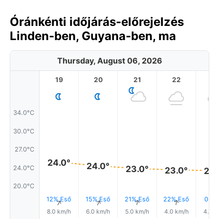
Óránkénti időjárás-előrejelzés
Linden-ben, Guyana-ben, ma
Thursday, August 06, 2026
19
20
21
22
2
34.0°C
30.0°C
27.0°C
24.0°
24.0°
23.0°
24.0°C
23.0°
23.
20.0°C
12% Eső
15% Eső
21% Eső
22% Eső
0.0
↑
↑
↑
↑
↑
8.0 km/h
6.0 km/h
5.0 km/h
4.0 km/h
4.0 k