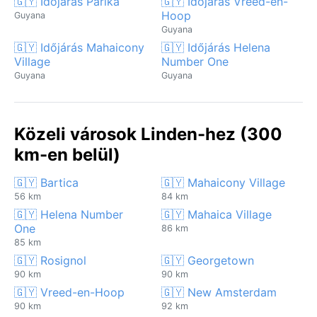
🇬🇾 Időjárás Parika
🇬🇾 Időjárás Vreed-en-
Hoop
Guyana
Guyana
🇬🇾 Időjárás Mahaicony
🇬🇾 Időjárás Helena
Village
Number One
Guyana
Guyana
Közeli városok Linden-hez (300
km-en belül)
🇬🇾 Bartica
🇬🇾 Mahaicony Village
56 km
84 km
🇬🇾 Helena Number
🇬🇾 Mahaica Village
One
86 km
85 km
🇬🇾 Rosignol
🇬🇾 Georgetown
90 km
90 km
🇬🇾 Vreed-en-Hoop
🇬🇾 New Amsterdam
90 km
92 km