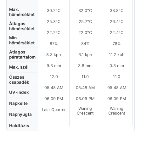
Max.
30.2°C
32.0°C
33.8°C
hőmérséklet
25.3°C
25.7°C
26.4°C
Átlagos
hőmérséklet
22.2°C
22.0°C
22.4°C
Min.
hőmérséklet
87%
84%
78%
Átlagos
8.3 kph
6.1 kph
11.2 kph
páratartalom
9.3 mm
3.8 mm
0.3 mm
Max. szél
12.0
11.0
11.0
Összes
csapadék
05:48 AM
05:48 AM
05:48 AM
0
UV-index
06:09 PM
06:09 PM
06:09 PM
Napkelte
Waning
Waning
Last Quarter
Crescent
Crescent
Napnyugta
Holdfázis