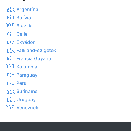
🇦🇷 Argentína
🇧🇴 Bolívia
🇧🇷 Brazília
🇨🇱 Csile
🇪🇨 Ekvádor
🇫🇰 Falkland-szigetek
🇬🇫 Francia Guyana
🇨🇴 Kolumbia
🇵🇾 Paraguay
🇵🇪 Peru
🇸🇷 Suriname
🇺🇾 Uruguay
🇻🇪 Venezuela