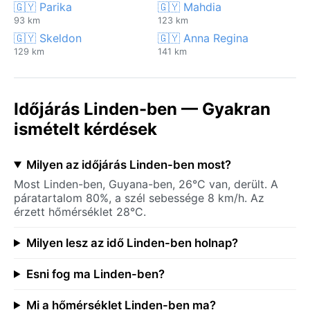
🇬🇾 Parika
🇬🇾 Mahdia
93 km
123 km
🇬🇾 Skeldon
🇬🇾 Anna Regina
129 km
141 km
Időjárás Linden-ben — Gyakran
ismételt kérdések
Milyen az időjárás Linden-ben most?
Most Linden-ben, Guyana-ben, 26°C van, derült. A
páratartalom 80%, a szél sebessége 8 km/h. Az
érzett hőmérséklet 28°C.
Milyen lesz az idő Linden-ben holnap?
Esni fog ma Linden-ben?
Mi a hőmérséklet Linden-ben ma?