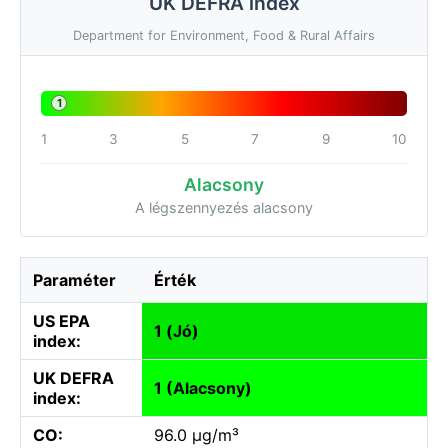
UK DEFRA index
Department for Environment, Food & Rural Affairs
1
1
3
5
7
9
10
Alacsony
A légszennyezés alacsony
Paraméter
Érték
US EPA
1 (Jó)
index:
UK DEFRA
1 (Alacsony)
index:
CO:
96.0 µg/m³