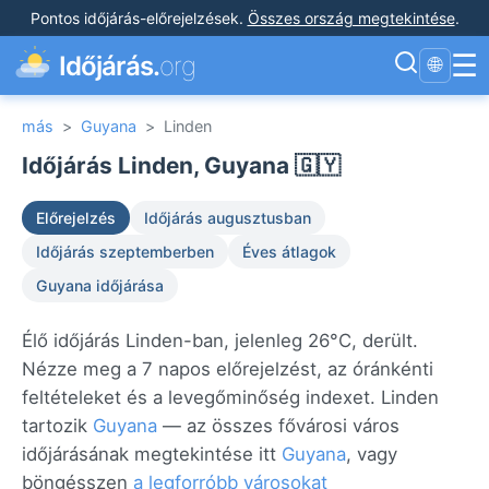
Pontos időjárás-előrejelzések
.
Összes ország megtekintése
.
☰
Időjárás.
org
🌐
más
>
Guyana
>
Linden
Időjárás Linden, Guyana 🇬🇾
Előrejelzés
Időjárás augusztusban
Időjárás szeptemberben
Éves átlagok
Guyana időjárása
Élő időjárás Linden-ban, jelenleg 26°C, derült.
Nézze meg a 7 napos előrejelzést, az óránkénti
feltételeket és a levegőminőség indexet. Linden
tartozik
Guyana
— az összes fővárosi város
időjárásának megtekintése itt
Guyana
, vagy
böngésszen
a legforróbb városokat