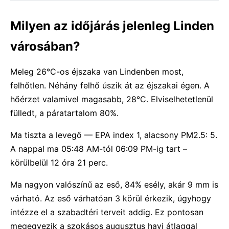
Milyen az időjárás jelenleg Linden
városában?
Meleg 26°C-os éjszaka van Lindenben most,
felhőtlen. Néhány felhő úszik át az éjszakai égen. A
hőérzet valamivel magasabb, 28°C. Elviselhetetlenül
fülledt, a páratartalom 80%.
Ma tiszta a levegő — EPA index 1, alacsony PM2.5: 5.
A nappal ma 05:48 AM-tól 06:09 PM-ig tart –
körülbelül 12 óra 21 perc.
Ma nagyon valószínű az eső, 84% esély, akár 9 mm is
várható. Az eső várhatóan 3 körül érkezik, úgyhogy
intézze el a szabadtéri terveit addig. Ez pontosan
megegyezik a szokásos augusztus havi átlaggal