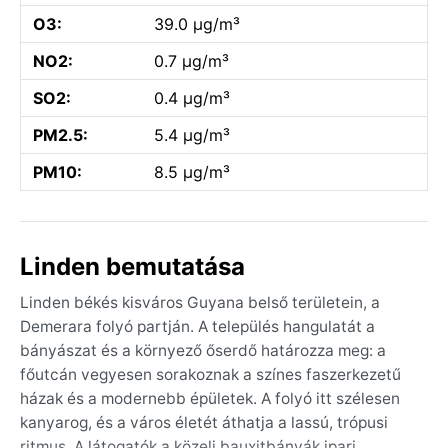
O3:
39.0 µg/m³
NO2:
0.7 µg/m³
SO2:
0.4 µg/m³
PM2.5:
5.4 µg/m³
PM10:
8.5 µg/m³
Linden bemutatása
Linden békés kisváros Guyana belső területein, a
Demerara folyó partján. A település hangulatát a
bányászat és a környező őserdő határozza meg: a
főutcán vegyesen sorakoznak a színes faszerkezetű
házak és a modernebb épületek. A folyó itt szélesen
kanyarog, és a város életét áthatja a lassú, trópusi
ritmus. A látogatók a közeli bauxitbányák ipari