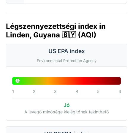
Légszennyezettségi index in
Linden, Guyana 🇬🇾 (AQI)
US EPA index
Environmental Protection Agency
1
1
2
3
4
5
6
Jó
A levegő minősége kielégítőnek tekinthető