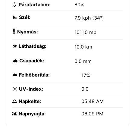
💧
Páratartalom:
80%
🌬️
Szél:
7.9 kph (34°)
🌡️
Nyomás:
1011.0 mb
👁️
Láthatóság:
10.0 km
🌧️
Csapadék:
0.0 mm
☁️
Felhőborítás:
17%
☀️
UV-index:
0.0
🌅
Napkelte:
05:48 AM
🌇
Napnyugta:
06:09 PM