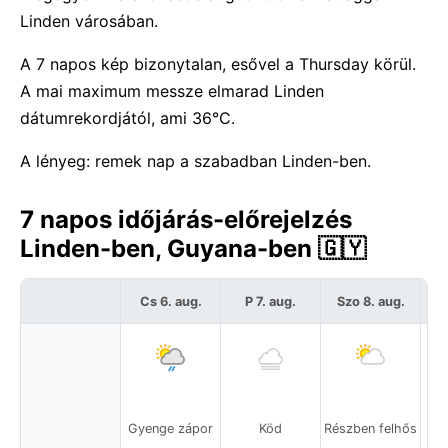
Linden városában.
A 7 napos kép bizonytalan, esővel a Thursday körül.
A mai maximum messze elmarad Linden
dátumrekordjától, ami 36°C.
A lényeg: remek nap a szabadban Linden-ben.
7 napos időjárás-előrejelzés
Linden-ben, Guyana-ben 🇬🇾
Cs 6. aug.
P 7. aug.
Szo 8. aug.
Gyenge zápor
Köd
Részben felhős