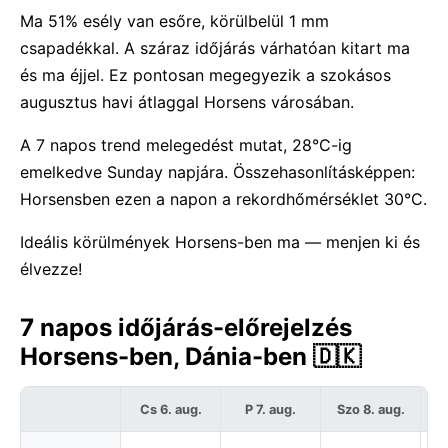
Ma 51% esély van esőre, körülbelül 1 mm
csapadékkal. A száraz időjárás várhatóan kitart ma
és ma éjjel. Ez pontosan megegyezik a szokásos
augusztus havi átlaggal Horsens városában.
A 7 napos trend melegedést mutat, 28°C-ig
emelkedve Sunday napjára. Összehasonlításképpen:
Horsensben ezen a napon a rekordhőmérséklet 30°C.
Ideális körülmények Horsens-ben ma — menjen ki és
élvezze!
7 napos időjárás-előrejelzés
Horsens-ben, Dánia-ben 🇩🇰
Cs 6. aug.
P 7. aug.
Szo 8. aug.