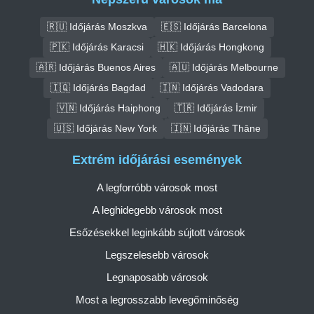
🇷🇺 Időjárás Moszkva
🇪🇸 Időjárás Barcelona
🇵🇰 Időjárás Karacsi
🇭🇰 Időjárás Hongkong
🇦🇷 Időjárás Buenos Aires
🇦🇺 Időjárás Melbourne
🇮🇶 Időjárás Bagdad
🇮🇳 Időjárás Vadodara
🇻🇳 Időjárás Haiphong
🇹🇷 Időjárás İzmir
🇺🇸 Időjárás New York
🇮🇳 Időjárás Thāne
Extrém időjárási események
A legforróbb városok most
A leghidegebb városok most
Esőzésekkel leginkább sújtott városok
Legszelesebb városok
Legnaposabb városok
Most a legrosszabb levegőminőség