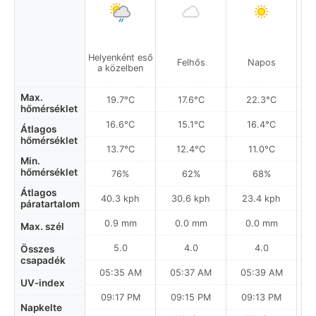
Helyenként eső
Felhős
Napos
a közelben
Max.
19.7°C
17.6°C
22.3°C
hőmérséklet
16.6°C
15.1°C
16.4°C
Átlagos
hőmérséklet
13.7°C
12.4°C
11.0°C
Min.
hőmérséklet
76%
62%
68%
Átlagos
40.3 kph
30.6 kph
23.4 kph
páratartalom
0.9 mm
0.0 mm
0.0 mm
Max. szél
5.0
4.0
4.0
Összes
csapadék
05:35 AM
05:37 AM
05:39 AM
0
UV-index
09:17 PM
09:15 PM
09:13 PM
Napkelte