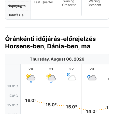
Waning
Waning
Last Quarter
Crescent
Crescent
Napnyugta
Holdfázis
Óránkénti időjárás-előrejelzés
Horsens-ben, Dánia-ben, ma
Thursday, August 06, 2026
20
21
22
23
19.0°C
17.0°C
16.0°
15.0°
15.0°C
15.0°
14.
14.0°