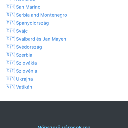
🇸🇲 San Marino
🇷🇸 Serbia and Montenegro
🇪🇸 Spanyolország
🇨🇭 Svájc
🇸🇯 Svalbard és Jan Mayen
🇸🇪 Svédország
🇷🇸 Szerbia
🇸🇰 Szlovákia
🇸🇮 Szlovénia
🇺🇦 Ukrajna
🇻🇦 Vatikán
Népszerű városok ma