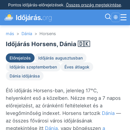
Pontos időjárás-előrejelzések
.
Összes ország megtekintése
.
☰
Időjárás.
org
🌐
más
>
Dánia
>
Horsens
Időjárás Horsens, Dánia 🇩🇰
Előrejelzés
Időjárás augusztusban
Időjárás szeptemberben
Éves átlagok
Dánia időjárása
Élő időjárás Horsens-ban, jelenleg 17°C,
helyenként eső a közelben. Nézze meg a 7 napos
előrejelzést, az óránkénti feltételeket és a
levegőminőség indexet. Horsens tartozik
Dánia
—
az összes fővárosi város időjárásának
megtekintése itt
Dánia
, vagy böngésszen
a