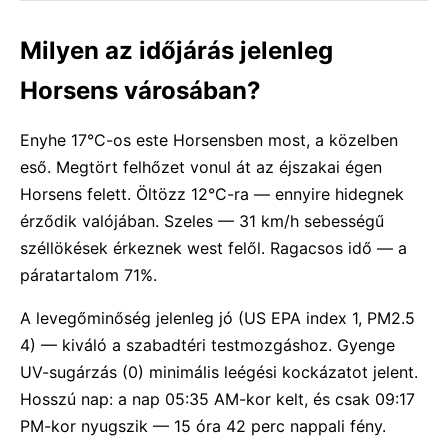
Milyen az időjárás jelenleg
Horsens városában?
Enyhe 17°C-os este Horsensben most, a közelben
eső. Megtört felhőzet vonul át az éjszakai égen
Horsens felett. Öltözz 12°C-ra — ennyire hidegnek
érződik valójában. Szeles — 31 km/h sebességű
széllökések érkeznek west felől. Ragacsos idő — a
páratartalom 71%.
A levegőminőség jelenleg jó (US EPA index 1, PM2.5
4) — kiváló a szabadtéri testmozgáshoz. Gyenge
UV-sugárzás (0) minimális leégési kockázatot jelent.
Hosszú nap: a nap 05:35 AM-kor kelt, és csak 09:17
PM-kor nyugszik — 15 óra 42 perc nappali fény.