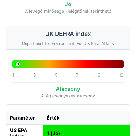
Jó
A levegő minősége kielégítőnek tekinthető
UK DEFRA index
Department for Environment, Food & Rural Affairs
1
1
3
5
7
9
10
Alacsony
A légszennyezés alacsony
Paraméter
Érték
US EPA
1 (Jó)