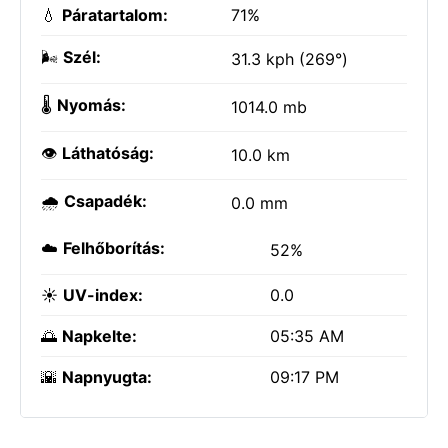
💧
Páratartalom:
71%
🌬️
Szél:
31.3 kph (269°)
🌡️
Nyomás:
1014.0 mb
👁️
Láthatóság:
10.0 km
🌧️
Csapadék:
0.0 mm
☁️
Felhőborítás:
52%
☀️
UV-index:
0.0
🌅
Napkelte:
05:35 AM
🌇
Napnyugta:
09:17 PM