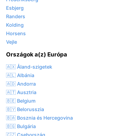
Esbjerg
Randers
Kolding
Horsens
Vejle
Országok a(z) Európa
🇦🇽 Åland-szigetek
🇦🇱 Albánia
🇦🇩 Andorra
🇦🇹 Ausztria
🇧🇪 Belgium
🇧🇾 Belorusszia
🇧🇦 Bosznia és Hercegovina
🇧🇬 Bulgária
🇨🇿 Csehország