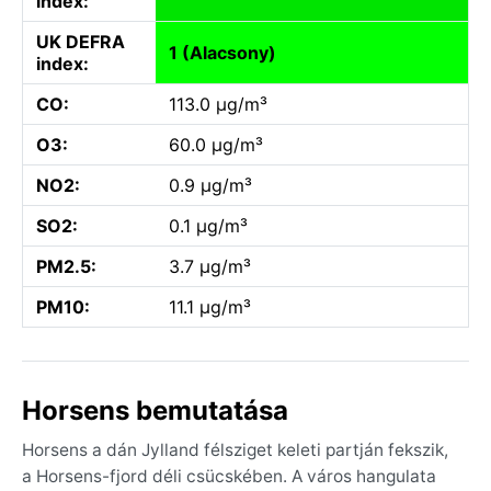
index:
UK DEFRA
1 (Alacsony)
index:
CO:
113.0 µg/m³
O3:
60.0 µg/m³
NO2:
0.9 µg/m³
SO2:
0.1 µg/m³
PM2.5:
3.7 µg/m³
PM10:
11.1 µg/m³
Horsens bemutatása
Horsens a dán Jylland félsziget keleti partján fekszik,
a Horsens-fjord déli csücskében. A város hangulata