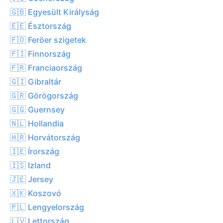
🇬🇧 Egyesült Királyság
🇪🇪 Észtország
🇫🇴 Feröer szigetek
🇫🇮 Finnország
🇫🇷 Franciaország
🇬🇮 Gibraltár
🇬🇷 Görögország
🇬🇬 Guernsey
🇳🇱 Hollandia
🇭🇷 Horvátország
🇮🇪 Írország
🇮🇸 Izland
🇯🇪 Jersey
🇽🇰 Koszovó
🇵🇱 Lengyelország
🇱🇻 Lettország