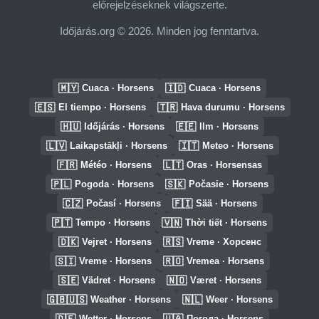
előrejelzéseknek világszerte.
Időjárás.org © 2026. Minden jog fenntartva.
🇲🇾
🇮🇩
Cuaca · Horsens
Cuaca · Horsens
🇪🇸
🇹🇷
El tiempo · Horsens
Hava durumu · Horsens
🇭🇺
🇪🇪
Időjárás · Horsens
Ilm · Horsens
🇱🇻
🇮🇹
Laikapstākļi · Horsens
Meteo · Horsens
🇫🇷
🇱🇹
Météo · Horsens
Oras · Horsensas
🇵🇱
🇸🇰
Pogoda · Horsens
Počasie · Horsens
🇨🇿
🇫🇮
Počasí · Horsens
Sää · Horsens
🇵🇹
🇻🇳
Tempo · Horsens
Thời tiết · Horsens
🇩🇰
🇷🇸
Vejret · Horsens
Vreme · Хорсенс
🇸🇮
🇷🇴
Vreme · Horsens
Vremea · Horsens
🇸🇪
🇳🇴
Vädret · Horsens
Været · Horsens
🇬🇧🇺🇸
🇳🇱
Weather · Horsens
Weer · Horsens
🇩🇪
🇺🇦
Wetter · Horsens
Погода · Horsens