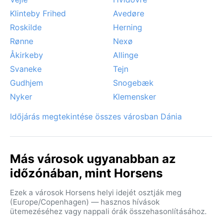
Klinteby Frihed
Avedøre
Roskilde
Herning
Rønne
Nexø
Åkirkeby
Allinge
Svaneke
Tejn
Gudhjem
Snogebæk
Nyker
Klemensker
Időjárás megtekintése összes városban Dánia
Más városok ugyanabban az
időzónában, mint Horsens
Ezek a városok Horsens helyi idejét osztják meg
(Europe/Copenhagen) — hasznos hívások
ütemezéséhez vagy nappali órák összehasonlításához.