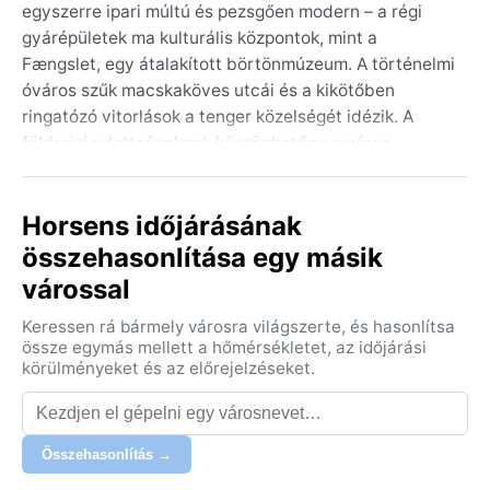
egyszerre ipari múltú és pezsgően modern – a régi
gyárépületek ma kulturális központok, mint a
Fængslet, egy átalakított börtönmúzeum. A történelmi
óváros szűk macskaköves utcái és a kikötőben
ringatózó vitorlások a tenger közelségét idézik. A
földrajzi adottságoknak köszönhetően a város
dombos vidéken terül el, erdők és mezők övezik, a
fjord pedig enyhe tengeri hatást biztosít.
Horsens időjárásának
A klíma a Koppen-féle Dfb osztályba tartozik, azaz
összehasonlítása egy másik
nedves kontinentális, meleg nyárral. A nyarak
várossal
kellemesen melegek, júliusban 20-22°C körüli nappali
csúcsokkal, de gyakoriak a hirtelen záporok. A telek
Keressen rá bármely városra világszerte, és hasonlítsa
hidegek, de nem zordak: december–februárban a
össze egymás mellett a hőmérsékletet, az időjárási
nappali hőmérséklet 0-3°C körül alakul, és rendszeres
körülményeket és az előrejelzéseket.
a havazás, bár a hótakaró ritkán marad meg hetekig.
Az éves csapadék mennyisége mérsékelt, kb. 700-
800 mm, egyenletes eloszlásban – a
Összehasonlítás →
legcsapadékosabb hónapok az ősz eleje és a tél. A