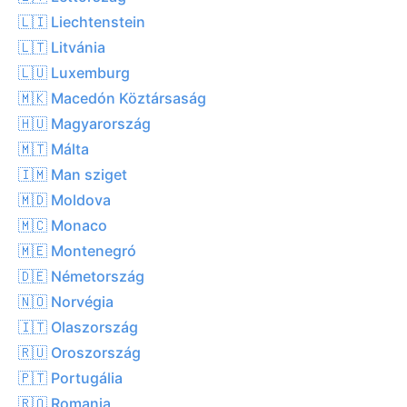
🇱🇮 Liechtenstein
🇱🇹 Litvánia
🇱🇺 Luxemburg
🇲🇰 Macedón Köztársaság
🇭🇺 Magyarország
🇲🇹 Málta
🇮🇲 Man sziget
🇲🇩 Moldova
🇲🇨 Monaco
🇲🇪 Montenegró
🇩🇪 Németország
🇳🇴 Norvégia
🇮🇹 Olaszország
🇷🇺 Oroszország
🇵🇹 Portugália
🇷🇴 Romania