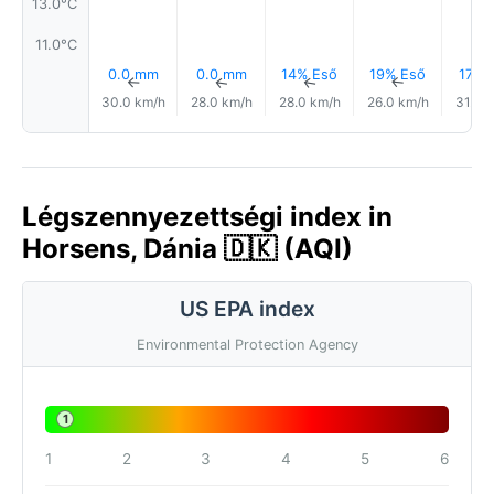
13.0°C
11.0°C
0.0 mm
0.0 mm
14% Eső
19% Eső
17% 
↑
↑
↑
↑
30.0 km/h
28.0 km/h
28.0 km/h
26.0 km/h
31.0 
Légszennyezettségi index in
Horsens, Dánia 🇩🇰 (AQI)
US EPA index
Environmental Protection Agency
1
1
2
3
4
5
6