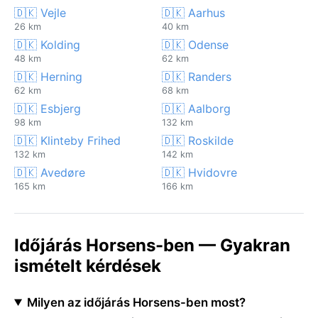
🇩🇰 Vejle
🇩🇰 Aarhus
26 km
40 km
🇩🇰 Kolding
🇩🇰 Odense
48 km
62 km
🇩🇰 Herning
🇩🇰 Randers
62 km
68 km
🇩🇰 Esbjerg
🇩🇰 Aalborg
98 km
132 km
🇩🇰 Klinteby Frihed
🇩🇰 Roskilde
132 km
142 km
🇩🇰 Avedøre
🇩🇰 Hvidovre
165 km
166 km
Időjárás Horsens-ben — Gyakran
ismételt kérdések
Milyen az időjárás Horsens-ben most?