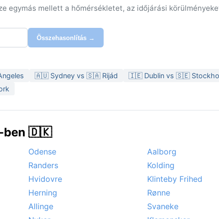
sze egymás mellett a hőmérsékletet, az időjárási körülményeke
Összehasonlítás →
 Angeles
🇦🇺 Sydney vs 🇸🇦 Rijád
🇮🇪 Dublin vs 🇸🇪 Stockh
ork
-ben 🇩🇰
Odense
Aalborg
Randers
Kolding
Hvidovre
Klinteby Frihed
Herning
Rønne
Allinge
Svaneke