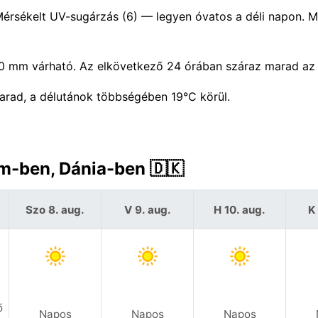
 Mérsékelt UV-sugárzás (6) — legyen óvatos a déli napon. 
b 0 mm várható. Az elkövetkező 24 órában száraz marad az 
arad, a délutánok többségében 19°C körül.
em-ben, Dánia-ben 🇩🇰
Szo 8. aug.
V 9. aug.
H 10. aug.
K 
ő
Napos
Napos
Napos