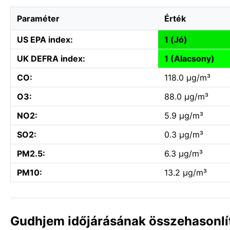
Paraméter
Érték
US EPA index:
1 (Jó)
UK DEFRA index:
1 (Alacsony)
CO:
118.0 µg/m³
O3:
88.0 µg/m³
NO2:
5.9 µg/m³
SO2:
0.3 µg/m³
PM2.5:
6.3 µg/m³
PM10:
13.2 µg/m³
Gudhjem időjárásának összehasonlí