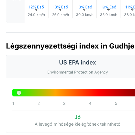
12% Eső
13% Eső
13% Eső
19% Eső
11% 
↑
↑
↑
↑
24.0 km/h
26.0 km/h
30.0 km/h
35.0 km/h
38.0 
Légszennyezettségi index in Gudhje
US EPA index
Environmental Protection Agency
1
1
2
3
4
5
Jó
A levegő minősége kielégítőnek tekinthető