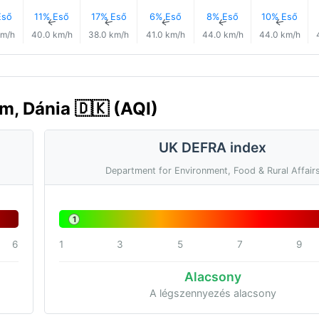
Eső
11% Eső
17% Eső
6% Eső
8% Eső
10% Eső
↑
↑
↑
↑
↑
↑
km/h
40.0 km/h
38.0 km/h
41.0 km/h
44.0 km/h
44.0 km/h
m, Dánia 🇩🇰 (AQI)
UK DEFRA index
Department for Environment, Food & Rural Affair
1
6
1
3
5
7
9
Alacsony
A légszennyezés alacsony