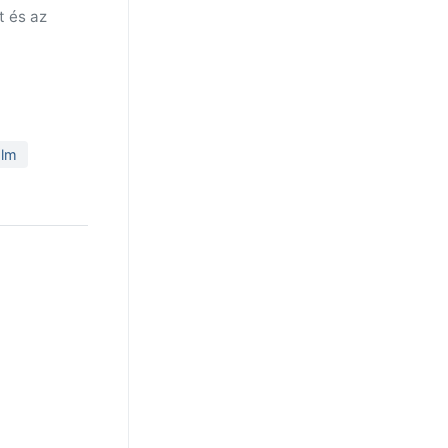
t és az
olm