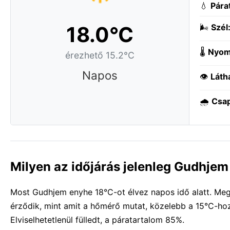
💧
Pára
18.0°C
🌬️
Szél
🌡️
Nyom
érezhető 15.2°C
Napos
👁️
Láth
🌧️
Csa
Milyen az időjárás jelenleg Gudhje
Most Gudhjem enyhe 18°C-ot élvez napos idő alatt. Meg
érződik, mint amit a hőmérő mutat, közelebb a 15°C-hoz
Elviselhetetlenül fülledt, a páratartalom 85%.