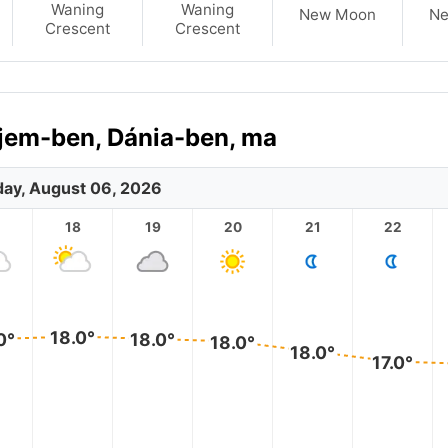
Waning
Waning
New Moon
N
Crescent
Crescent
hjem-ben, Dánia-ben, ma
ay, August 06, 2026
18
19
20
21
22
18.0°
0°
18.0°
18.0°
18.0°
17.0°