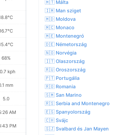
🇲🇹 Málta
🇮🇲 Man sziget
18.8°C
17.6°C
🇲🇩 Moldova
🇲🇨 Monaco
16.7°C
16.0°C
🇲🇪 Montenegró
🇩🇪 Németország
15.4°C
14.8°C
🇳🇴 Norvégia
68%
70%
🇮🇹 Olaszország
🇷🇺 Oroszország
0.7 kph
30.2 kph
🇵🇹 Portugália
0.1 mm
0.0 mm
🇷🇴 Romania
🇸🇲 San Marino
5.0
5.0
🇷🇸 Serbia and Montenegro
🇪🇸 Spanyolország
5:26 AM
05:28 AM
🇨🇭 Svájc
8:43 PM
08:41 PM
🇸🇯 Svalbard és Jan Mayen