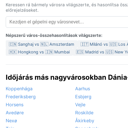
Keressen rá bármely városra világszerte, és hasonlítsa ös
előrejelzéseket.
Népszerű város-összehasonlítások világszerte:
🇨🇳 Sanghaj vs 🇳🇱 Amszterdam
🇮🇹 Milánó vs 🇺🇸 Los
🇭🇰 Hongkong vs 🇮🇳 Mumbai
🇪🇸 Madrid vs 🇺🇸 New Y
Időjárás más nagyvárosokban Dánia
Koppenhága
Aarhus
Frederiksberg
Esbjerg
Horsens
Vejle
Avedøre
Roskilde
Nexø
Åkirkeby