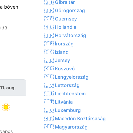
🇬🇮 Gibraltár
Ma bőven
🇬🇷 Görögország
🇬🇬 Guernsey
🇳🇱 Hollandia
idő.
🇭🇷 Horvátország
🇮🇪 Írország
🇮🇸 Izland
🇯🇪 Jersey
🇽🇰 Koszovó
🇵🇱 Lengyelország
🇱🇻 Lettország
11. aug.
Sze 12. aug.
🇱🇮 Liechtenstein
🇱🇹 Litvánia
🇱🇺 Luxemburg
🇲🇰 Macedón Köztársaság
🇭🇺 Magyarország
Napos
Napos