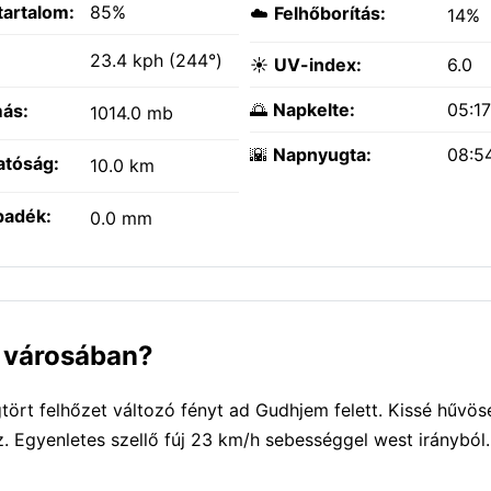
tartalom:
85%
☁️
Felhőborítás:
14%
:
23.4 kph (244°)
☀️
UV-index:
6.0
🌅
Napkelte:
05:1
ás:
1014.0 mb
🌇
Napnyugta:
08:5
atóság:
10.0 km
padék:
0.0 mm
m városában?
tört felhőzet változó fényt ad Gudhjem felett. Kissé hűvö
. Egyenletes szellő fúj 23 km/h sebességgel west irányból.