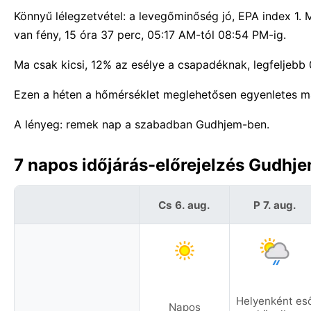
Könnyű lélegzetvétel: a levegőminőség jó, EPA index 1.
van fény, 15 óra 37 perc, 05:17 AM-tól 08:54 PM-ig.
Ma csak kicsi, 12% az esélye a csapadéknak, legfeljeb
Ezen a héten a hőmérséklet meglehetősen egyenletes m
A lényeg: remek nap a szabadban Gudhjem-ben.
7 napos időjárás-előrejelzés Gudhj
Cs 6. aug.
P 7. aug.
Helyenként es
Napos