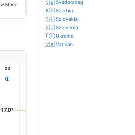
🇸🇪 Svédország
ew Moon
New Moon
🇷🇸 Szerbia
🇸🇰 Szlovákia
🇸🇮 Szlovénia
🇺🇦 Ukrajna
🇻🇦 Vatikán
23
1
2
3
4
17.0°
17.0°
17.0°
16.0°
16.0°
16.0°