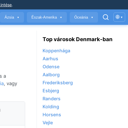
intése
.
🌐
Ázsia
Észak-Amerika
Óceánia
▾
▼
▼
▼
Top városok Denmark-ban
Koppenhága
Aarhus
Odense
Aalborg
s a
Frederiksberg
ia
, vagy
Esbjerg
Randers
Kolding
n
Horsens
Vejle