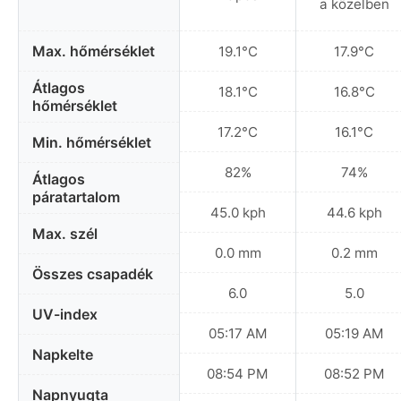
a közelben
Max. hőmérséklet
19.1°C
17.9°C
Átlagos
18.1°C
16.8°C
hőmérséklet
17.2°C
16.1°C
Min. hőmérséklet
82%
74%
Átlagos
páratartalom
45.0 kph
44.6 kph
Max. szél
0.0 mm
0.2 mm
Összes csapadék
6.0
5.0
UV-index
05:17 AM
05:19 AM
Napkelte
08:54 PM
08:52 PM
Napnyugta