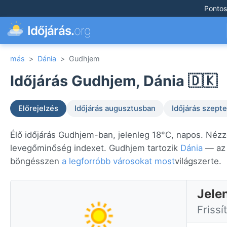
Pontos
Időjárás.
org
más
>
Dánia
>
Gudhjem
Időjárás Gudhjem, Dánia 🇩🇰
Előrejelzés
Időjárás augusztusban
Időjárás szep
Élő időjárás Gudhjem-ban, jelenleg 18°C, napos. Nézze
levegőminőség indexet. Gudhjem tartozik
Dánia
— az 
böngésszen
a legforróbb városokat most
világszerte.
Jele
Frissí