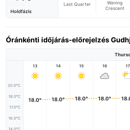
Waning
Last Quarter
Crescent
Holdfázis
Óránkénti időjárás-előrejelzés Gud
Thursd
13
14
15
16
17
20.0°C
18.0°C
18.0°
18.0°
18.
18.0°
18.0°
17.0°C
16.0°C
14.0°C