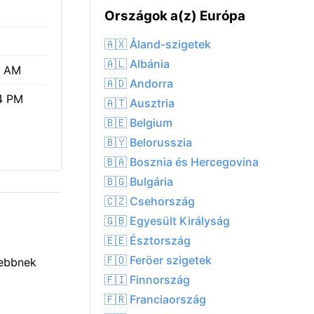
Országok a(z) Európa
🇦🇽 Åland-szigetek
🇦🇱 Albánia
7 AM
🇦🇩 Andorra
4 PM
🇦🇹 Ausztria
🇧🇪 Belgium
🇧🇾 Belorusszia
🇧🇦 Bosznia és Hercegovina
🇧🇬 Bulgária
🇨🇿 Csehország
🇬🇧 Egyesült Királyság
🇪🇪 Észtország
🇫🇴 Feröer szigetek
sebbnek
🇫🇮 Finnország
🇫🇷 Franciaország