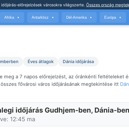
 időjárás-előrejelzések
városokra világszerte
.
Összes ország megtek
Afrika
Antarktisz
Dél-Amerika
Európa
▼
▼
▼
▼
temberben
Éves átlagok
Dánia időjárása
 meg a 7 napos előrejelzést, az óránkénti feltételeket é
összes fővárosi város időjárásának megtekintése itt
Dán
nlegi időjárás Gudhjem-ben, Dánia-be
tve: 12:45 ma