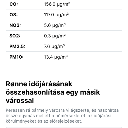
CO:
156.0 µg/m³
O3:
117.0 µg/m³
NO2:
5.6 µg/m³
SO2:
0.3 µg/m³
PM2.5:
7.6 µg/m³
PM10:
13.4 µg/m³
Rønne időjárásának
összehasonlítása egy másik
várossal
Keressen rá bármely városra világszerte, és hasonlítsa
össze egymás mellett a hőmérsékletet, az időjárási
körülményeket és az előrejelzéseket.