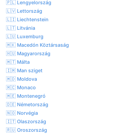
🇵🇱 Lengyelország
🇱🇻 Lettország
🇱🇮 Liechtenstein
🇱🇹 Litvánia
🇱🇺 Luxemburg
🇲🇰 Macedón Köztársaság
🇭🇺 Magyarország
🇲🇹 Málta
🇮🇲 Man sziget
🇲🇩 Moldova
🇲🇨 Monaco
🇲🇪 Montenegró
🇩🇪 Németország
🇳🇴 Norvégia
🇮🇹 Olaszország
🇷🇺 Oroszország