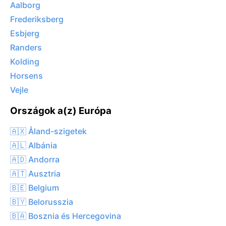
Aalborg
Frederiksberg
Esbjerg
Randers
Kolding
Horsens
Vejle
Országok a(z) Európa
🇦🇽 Åland-szigetek
🇦🇱 Albánia
🇦🇩 Andorra
🇦🇹 Ausztria
🇧🇪 Belgium
🇧🇾 Belorusszia
🇧🇦 Bosznia és Hercegovina