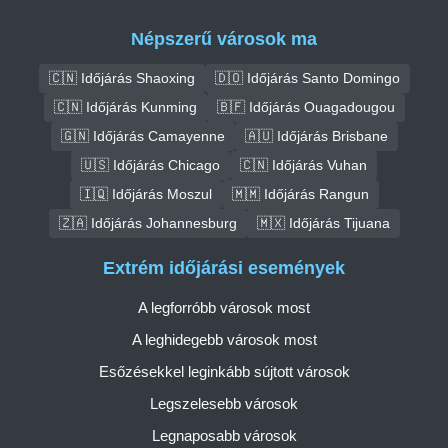
Népszerű városok ma
🇨🇳 Időjárás Shaoxing
🇩🇴 Időjárás Santo Domingo
🇨🇳 Időjárás Kunming
🇧🇫 Időjárás Ouagadougou
🇬🇳 Időjárás Camayenne
🇦🇺 Időjárás Brisbane
🇺🇸 Időjárás Chicago
🇨🇳 Időjárás Vuhan
🇮🇶 Időjárás Moszul
🇲🇲 Időjárás Rangun
🇿🇦 Időjárás Johannesburg
🇲🇽 Időjárás Tijuana
Extrém időjárási események
A legforróbb városok most
A leghidegebb városok most
Esőzésekkel leginkább sújtott városok
Legszelesebb városok
Legnaposabb városok