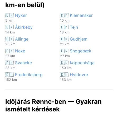
km-en belül)
🇩🇰 Nyker
🇩🇰 Klemensker
5 km
10 km
🇩🇰 Åkirkeby
🇩🇰 Tejn
14 km
18 km
🇩🇰 Allinge
🇩🇰 Gudhjem
20 km
21 km
🇩🇰 Nexø
🇩🇰 Snogebæk
27 km
27 km
🇩🇰 Svaneke
🇩🇰 Koppenhága
28 km
150 km
🇩🇰 Frederiksberg
🇩🇰 Hvidovre
152 km
153 km
Időjárás Rønne-ben — Gyakran
ismételt kérdések