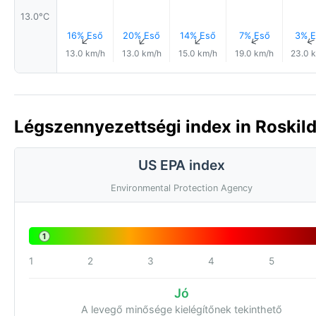
13.0°C
16% Eső
20% Eső
14% Eső
7% Eső
3% E
↑
↑
↑
↑
13.0 km/h
13.0 km/h
15.0 km/h
19.0 km/h
23.0 
Légszennyezettségi index in Roskild
US EPA index
Environmental Protection Agency
1
1
2
3
4
5
Jó
A levegő minősége kielégítőnek tekinthető