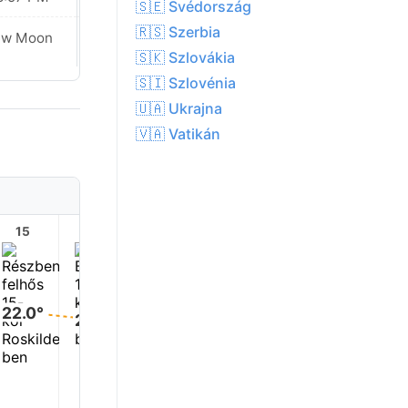
🇸🇪 Svédország
🇷🇸 Szerbia
ew Moon
New Moon
🇸🇰 Szlovákia
🇸🇮 Szlovénia
🇺🇦 Ukrajna
🇻🇦 Vatikán
15
16
17
18
19
20
22.0°
22.0°
21.0°
20.0°
20.0°
18.0°