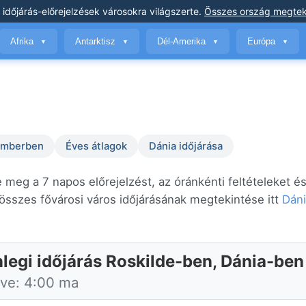
 időjárás-előrejelzések
városokra világszerte
.
Összes ország megtek
Afrika
Antarktisz
Dél-Amerika
Európa
▼
▼
▼
▼
temberben
Éves átlagok
Dánia időjárása
e meg a 7 napos előrejelzést, az óránkénti feltételeket és
sszes fővárosi város időjárásának megtekintése itt
Dán
nlegi időjárás Roskilde-ben, Dánia-ben
tve: 4:00 ma