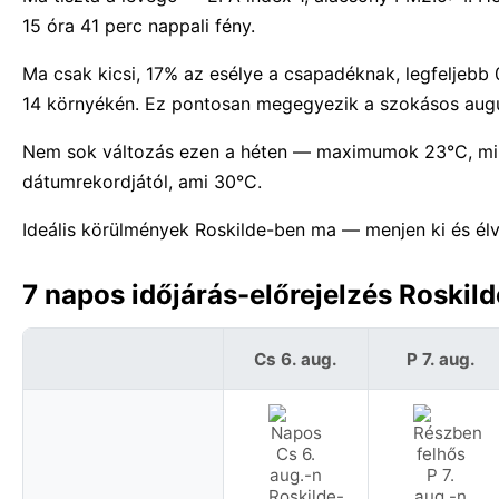
15 óra 41 perc nappali fény.
Ma csak kicsi, 17% az esélye a csapadéknak, legfeljebb
14 környékén. Ez pontosan megegyezik a szokásos augus
Nem sok változás ezen a héten — maximumok 23°C, mi
dátumrekordjától, ami 30°C.
Ideális körülmények Roskilde-ben ma — menjen ki és él
7 napos időjárás-előrejelzés Roskil
Cs 6. aug.
P 7. aug.