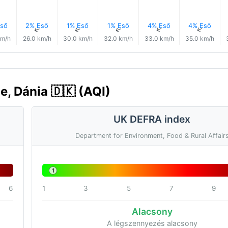
ső
2% Eső
1% Eső
1% Eső
4% Eső
4% Eső
↑
↑
↑
↑
↑
↑
km/h
26.0 km/h
30.0 km/h
32.0 km/h
33.0 km/h
35.0 km/h
e, Dánia 🇩🇰 (AQI)
UK DEFRA index
Department for Environment, Food & Rural Affair
1
6
1
3
5
7
9
Alacsony
A légszennyezés alacsony