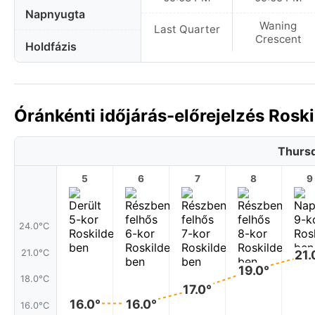
Napnyugta
Waning
Last Quarter
Crescent
Holdfázis
Óránkénti időjárás-előrejelzés Rosk
Thursd
5
6
7
8
9
24.0°C
21.0°C
21.
19.0°
18.0°C
17.0°
16.0°
16.0°
16.0°C