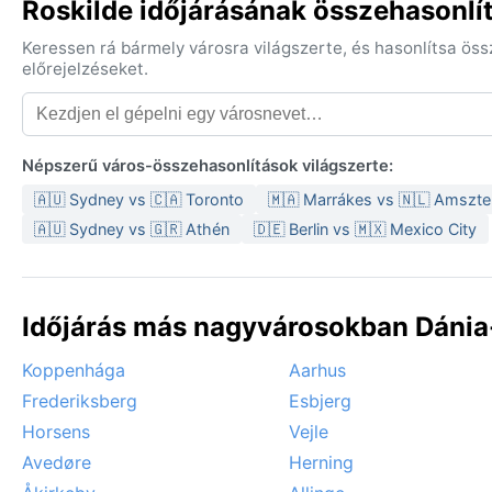
Roskilde időjárásának összehasonlí
Keressen rá bármely városra világszerte, és hasonlítsa ös
előrejelzéseket.
Népszerű város-összehasonlítások világszerte:
🇦🇺 Sydney vs 🇨🇦 Toronto
🇲🇦 Marrákes vs 🇳🇱 Amszt
🇦🇺 Sydney vs 🇬🇷 Athén
🇩🇪 Berlin vs 🇲🇽 Mexico City
Időjárás más nagyvárosokban Dánia
Koppenhága
Aarhus
Frederiksberg
Esbjerg
Horsens
Vejle
Avedøre
Herning