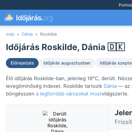
Pontos
Időjárás.
org
más
>
Dánia
>
Roskilde
Időjárás Roskilde, Dánia 🇩🇰
Előrejelzés
Időjárás augusztusban
Időjárás szep
Élő időjárás Roskilde-ban, jelenleg 16°C, derült. Nézz
levegőminőség indexet. Roskilde tartozik
Dánia
— az ö
böngésszen
a legforróbb városokat most
világszerte.
Jele
Frissí