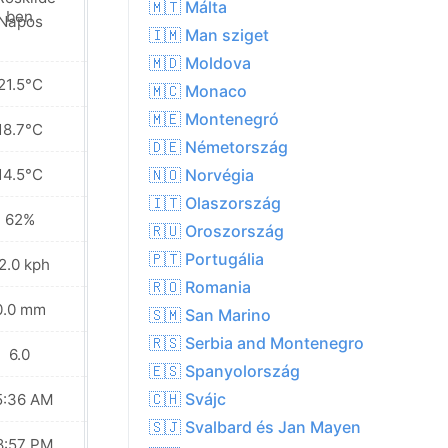
🇲🇹 Málta
Napos
Napos
🇮🇲 Man sziget
🇲🇩 Moldova
21.5°C
22.2°C
🇲🇨 Monaco
🇲🇪 Montenegró
18.7°C
18.0°C
🇩🇪 Németország
14.5°C
14.1°C
🇳🇴 Norvégia
🇮🇹 Olaszország
62%
71%
🇷🇺 Oroszország
🇵🇹 Portugália
2.0 kph
18.4 kph
🇷🇴 Romania
0.0 mm
0.0 mm
🇸🇲 San Marino
🇷🇸 Serbia and Montenegro
6.0
6.0
🇪🇸 Spanyolország
🇨🇭 Svájc
5:36 AM
05:38 AM
🇸🇯 Svalbard és Jan Mayen
8:57 PM
08:54 PM