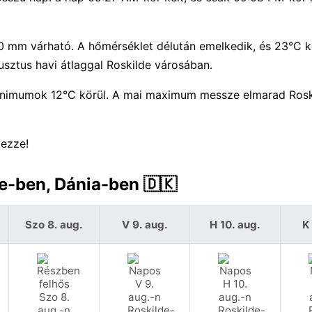
 0 mm várható. A hőmérséklet délután emelkedik, és 23°C kö
ztus havi átlaggal Roskilde városában.
nimumok 12°C körül. A mai maximum messze elmarad Rosk
vezze!
de-ben, Dánia-ben 🇩🇰
Szo 8. aug.
V 9. aug.
H 10. aug.
K 