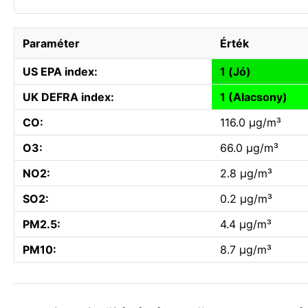
Paraméter
Érték
US EPA index:
1 (Jó)
UK DEFRA index:
1 (Alacsony)
CO:
116.0 µg/m³
O3:
66.0 µg/m³
NO2:
2.8 µg/m³
SO2:
0.2 µg/m³
PM2.5:
4.4 µg/m³
PM10:
8.7 µg/m³