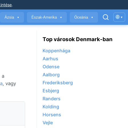
intése
.
🌐
Ázsia
Észak-Amerika
Óceánia
▾
▼
▼
▼
Top városok Denmark-ban
Koppenhága
Aarhus
Odense
Aalborg
 a
Frederiksberg
ia
, vagy
Esbjerg
Randers
Kolding
Horsens
Vejle