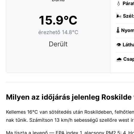
💧
Pára
15.9°C
🌬️
Szél
🌡️
Nyom
érezhető 14.8°C
Derült
👁️
Láth
🌧️
Csa
Milyen az időjárás jelenleg Roskild
Kellemes 16°C van sötétedés után Roskildeben, felhőtlen.
nak tűnik. Számítson 13 km/h sebességű szellőre west ir
Ma tiszta a levegő — EPA index 1, alacsony PM2.5: 4. 