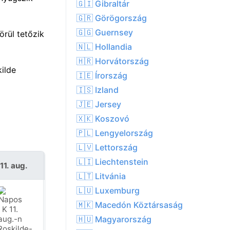
🇬🇮 Gibraltár
🇬🇷 Görögország
🇬🇬 Guernsey
rül tetőzik
🇳🇱 Hollandia
🇭🇷 Horvátország
ilde
🇮🇪 Írország
🇮🇸 Izland
🇯🇪 Jersey
🇽🇰 Koszovó
🇵🇱 Lengyelország
🇱🇻 Lettország
🇱🇮 Liechtenstein
11. aug.
Sze 12. aug.
🇱🇹 Litvánia
🇱🇺 Luxemburg
🇲🇰 Macedón Köztársaság
🇭🇺 Magyarország