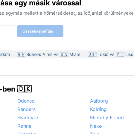
tása egy másik várossal
sze egymás mellett a hőmérsékletet, az időjárási körülményeke
Összehasonlítás →
erdam
🇦🇷 Buenos Aires vs 🇺🇸 Miami
🇯🇵 Tokió vs 🇵🇹 Lis
-ben 🇩🇰
Odense
Aalborg
Randers
Kolding
Hvidovre
Klinteby Frihed
Rønne
Nexø