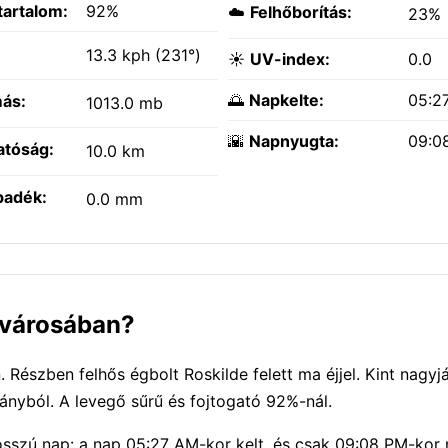
tartalom:
92%
☁️
Felhőborítás:
23%
:
13.3 kph (231°)
☀️
UV-index:
0.0
🌅
Napkelte:
05:2
ás:
1013.0 mb
🌇
Napnyugta:
09:0
atóság:
10.0 km
padék:
0.0 mm
e városában?
 Részben felhős égbolt Roskilde felett ma éjjel. Kint nagyj
ányból. A levegő sűrű és fojtogató 92%-nál.
Hosszú nap: a nap 05:27 AM-kor kelt, és csak 09:08 PM-kor