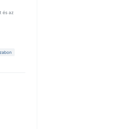
t és az
szabon