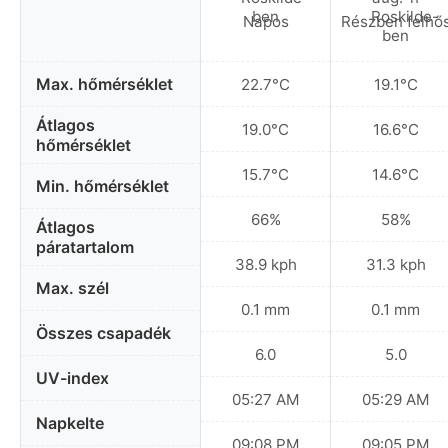
Napos
Részben felhő
Max. hőmérséklet
22.7°C
19.1°C
Átlagos
19.0°C
16.6°C
hőmérséklet
15.7°C
14.6°C
Min. hőmérséklet
66%
58%
Átlagos
páratartalom
38.9 kph
31.3 kph
Max. szél
0.1 mm
0.1 mm
Összes csapadék
6.0
5.0
UV-index
05:27 AM
05:29 AM
Napkelte
09:08 PM
09:05 PM