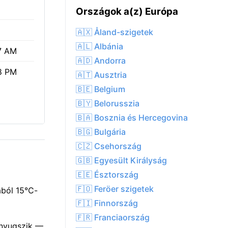
Országok a(z) Európa
🇦🇽 Åland-szigetek
🇦🇱 Albánia
7 AM
🇦🇩 Andorra
8 PM
🇦🇹 Ausztria
🇧🇪 Belgium
🇧🇾 Belorusszia
🇧🇦 Bosznia és Hercegovina
🇧🇬 Bulgária
🇨🇿 Csehország
🇬🇧 Egyesült Királyság
🇪🇪 Észtország
🇫🇴 Feröer szigetek
ából 15°C-
🇫🇮 Finnország
🇫🇷 Franciaország
 nyugszik —