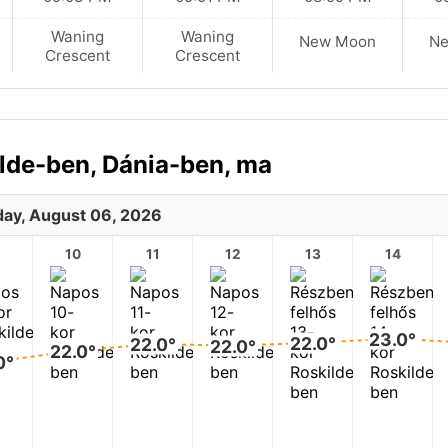
Waning
Waning
New Moon
N
Crescent
Crescent
ilde-ben, Dánia-ben, ma
ay, August 06, 2026
10
11
12
13
14
23.0°
22.0°
22.0°
22.0°
22.0°
0°