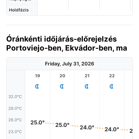
Holdfázis
Óránkénti időjárás-előrejelzés
Portoviejo-ben, Ekvádor-ben, ma
Friday, July 31, 2026
19
20
21
22
2
32.0°C
29.0°C
26.0°C
25.0°
25.0°
24.0°
24.0°
23.
23.0°C