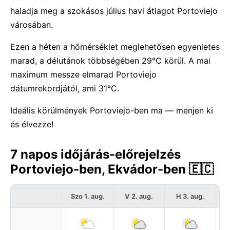
haladja meg a szokásos július havi átlagot Portoviejo
városában.
Ezen a héten a hőmérséklet meglehetősen egyenletes
marad, a délutánok többségében 29°C körül. A mai
maximum messze elmarad Portoviejo
dátumrekordjától, ami 31°C.
Ideális körülmények Portoviejo-ben ma — menjen ki
és élvezze!
7 napos időjárás-előrejelzés
Portoviejo-ben, Ekvádor-ben 🇪🇨
Szo 1. aug.
V 2. aug.
H 3. aug.