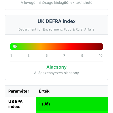
A levegő minősége kielégítőnek tekinthető
UK DEFRA index
Department for Environment, Food & Rural Affairs
1
1
3
5
7
9
10
Alacsony
A légszennyezés alacsony
Paraméter
Érték
US EPA
1 (Jó)
index: