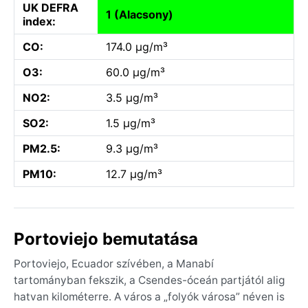
UK DEFRA
1 (Alacsony)
index:
CO:
174.0 µg/m³
O3:
60.0 µg/m³
NO2:
3.5 µg/m³
SO2:
1.5 µg/m³
PM2.5:
9.3 µg/m³
PM10:
12.7 µg/m³
Portoviejo bemutatása
Portoviejo, Ecuador szívében, a Manabí
tartományban fekszik, a Csendes-óceán partjától alig
hatvan kilométerre. A város a „folyók városa” néven is