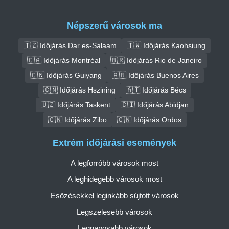
Népszerű városok ma
🇹🇿 Időjárás Dar es-Salaam
🇹🇼 Időjárás Kaohsiung
🇨🇦 Időjárás Montréal
🇧🇷 Időjárás Rio de Janeiro
🇨🇳 Időjárás Guiyang
🇦🇷 Időjárás Buenos Aires
🇨🇳 Időjárás Hszining
🇦🇹 Időjárás Bécs
🇺🇿 Időjárás Taskent
🇨🇮 Időjárás Abidjan
🇨🇳 Időjárás Zibo
🇨🇳 Időjárás Ordos
Extrém időjárási események
A legforróbb városok most
A leghidegebb városok most
Esőzésekkel leginkább sújtott városok
Legszelesebb városok
Legnaposabb városok