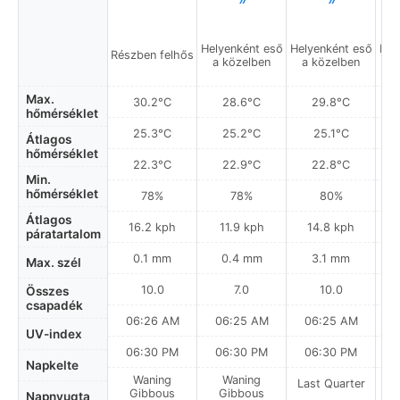
Helyenként eső
Helyenként eső
Hel
Részben felhős
a közelben
a közelben
a
Max.
30.2°C
28.6°C
29.8°C
hőmérséklet
25.3°C
25.2°C
25.1°C
Átlagos
hőmérséklet
22.3°C
22.9°C
22.8°C
Min.
hőmérséklet
78%
78%
80%
Átlagos
16.2 kph
11.9 kph
14.8 kph
páratartalom
0.1 mm
0.4 mm
3.1 mm
Max. szél
10.0
7.0
10.0
Összes
csapadék
06:26 AM
06:25 AM
06:25 AM
0
UV-index
06:30 PM
06:30 PM
06:30 PM
Napkelte
Waning
Waning
Last Quarter
La
Gibbous
Gibbous
Napnyugta