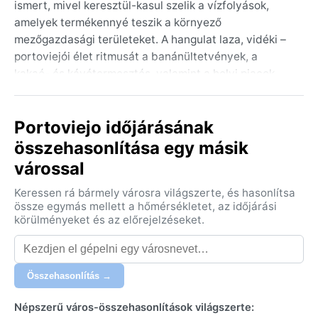
ismert, mivel keresztül-kasul szelik a vízfolyások,
amelyek termékennyé teszik a környező
mezőgazdasági területeket. A hangulat laza, vidéki –
portoviejói élet ritmusát a banánültetvények, a
kakaó- és kávétermesztés, valamint a helyi piacok
pezsgése adja. A városkép meghatározó eleme a
neoklasszicista katedrális és a Parque Central, ahol a
Portoviejo időjárásának
forró délutánokon a fák árnyékában keresnek
menedéket a helyiek. Ecuador sokszínű ország, a
összehasonlítása egy másik
galápagosi szigetektől az Andok csúcsaiig, de
várossal
Portoviejo ennek a változatosságnak a trópusi, alföldi
arcát mutatja.
Keressen rá bármely városra világszerte, és hasonlítsa
össze egymás mellett a hőmérsékletet, az időjárási
Éghajlata a Köppen-rendszer szerint BSh, azaz forró
körülményeket és az előrejelzéseket.
félsivatagi. Ez azt jelenti, hogy egész évben magas a
hőmérséklet – a nappali csúcsok rendszerint 30–32
°C körül járnak, és az éjszakák is melegek, 22–24 °C-
Összehasonlítás →
kal. Az esős évszak decembertől májusig tart:
ilyenkor rövid, heves záporok jellemzőek, a levegő
Népszerű város-összehasonlítások világszerte: