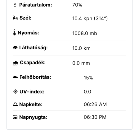
💧
Páratartalom:
70%
🌬️
Szél:
10.4 kph (314°)
🌡️
Nyomás:
1008.0 mb
👁️
Láthatóság:
10.0 km
🌧️
Csapadék:
0.0 mm
☁️
Felhőborítás:
15%
☀️
UV-index:
0.0
🌅
Napkelte:
06:26 AM
🌇
Napnyugta:
06:30 PM