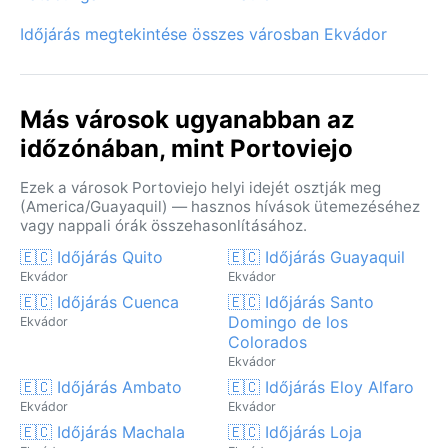
Időjárás megtekintése összes városban Ekvádor
Más városok ugyanabban az
időzónában, mint Portoviejo
Ezek a városok Portoviejo helyi idejét osztják meg
(America/Guayaquil) — hasznos hívások ütemezéséhez
vagy nappali órák összehasonlításához.
🇪🇨 Időjárás Quito
🇪🇨 Időjárás Guayaquil
Ekvádor
Ekvádor
🇪🇨 Időjárás Cuenca
🇪🇨 Időjárás Santo
Domingo de los
Ekvádor
Colorados
Ekvádor
🇪🇨 Időjárás Ambato
🇪🇨 Időjárás Eloy Alfaro
Ekvádor
Ekvádor
🇪🇨 Időjárás Machala
🇪🇨 Időjárás Loja