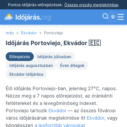
Pontos időjárás-előrejelzések
.
Összes ország megtekintése
.
☰
Időjárás.
org
🌐
más
>
Ekvádor
>
Portoviejo
Időjárás Portoviejo, Ekvádor 🇪🇨
Előrejelzés
Időjárás júliusban
Időjárás augusztusban
Éves átlagok
Ekvádor időjárása
Élő időjárás Portoviejo-ban, jelenleg 27°C, napos.
Nézze meg a 7 napos előrejelzést, az óránkénti
feltételeket és a levegőminőség indexet.
Portoviejo tartozik
Ekvádor
— az összes fővárosi
város időjárásának megtekintése itt
Ekvádor
, vagy
böngésszen
a legforróbb városokat