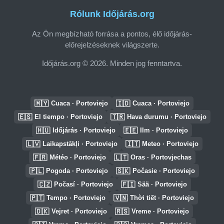
Rólunk Időjárás.org
Az Ön megbízható forrása a pontos, élő időjárás-
előrejelzéseknek világszerte.
Időjárás.org © 2026. Minden jog fenntartva.
🇲🇾
🇮🇩
Cuaca · Portoviejo
Cuaca · Portoviejo
🇪🇸
🇹🇷
El tiempo · Portoviejo
Hava durumu · Portoviejo
🇭🇺
🇪🇪
Időjárás · Portoviejo
Ilm · Portoviejo
🇱🇻
🇮🇹
Laikapstākļi · Portoviejo
Meteo · Portoviejo
🇫🇷
🇱🇹
Météo · Portoviejo
Oras · Portovjechas
🇵🇱
🇸🇰
Pogoda · Portoviejo
Počasie · Portoviejo
🇨🇿
🇫🇮
Počasí · Portoviejo
Sää · Portoviejo
🇵🇹
🇻🇳
Tempo · Portoviejo
Thời tiết · Portoviejo
🇩🇰
🇷🇸
Vejret · Portoviejo
Vreme · Portoviejo