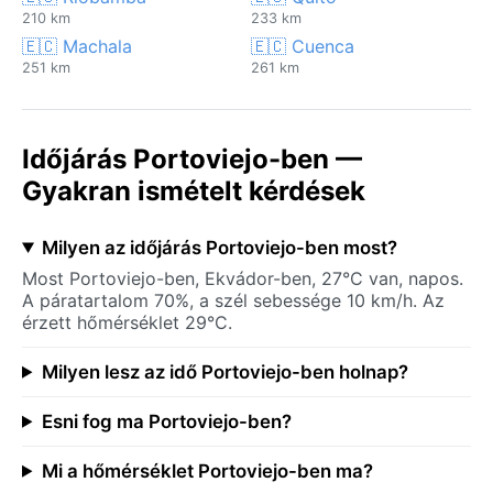
210 km
233 km
🇪🇨 Machala
🇪🇨 Cuenca
251 km
261 km
Időjárás Portoviejo-ben —
Gyakran ismételt kérdések
Milyen az időjárás Portoviejo-ben most?
Most Portoviejo-ben, Ekvádor-ben, 27°C van, napos.
A páratartalom 70%, a szél sebessége 10 km/h. Az
érzett hőmérséklet 29°C.
Milyen lesz az idő Portoviejo-ben holnap?
Esni fog ma Portoviejo-ben?
Mi a hőmérséklet Portoviejo-ben ma?