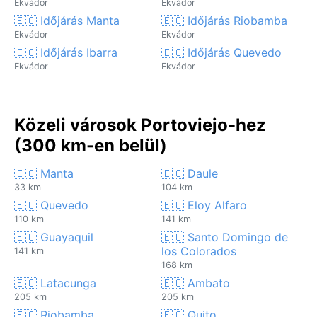
Ekvádor
Ekvádor
🇪🇨 Időjárás Manta
🇪🇨 Időjárás Riobamba
Ekvádor
Ekvádor
🇪🇨 Időjárás Ibarra
🇪🇨 Időjárás Quevedo
Ekvádor
Ekvádor
Közeli városok Portoviejo-hez
(300 km-en belül)
🇪🇨 Manta
🇪🇨 Daule
33 km
104 km
🇪🇨 Quevedo
🇪🇨 Eloy Alfaro
110 km
141 km
🇪🇨 Guayaquil
🇪🇨 Santo Domingo de
los Colorados
141 km
168 km
🇪🇨 Latacunga
🇪🇨 Ambato
205 km
205 km
🇪🇨 Riobamba
🇪🇨 Quito