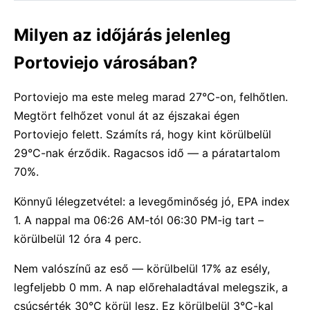
Milyen az időjárás jelenleg
Portoviejo városában?
Portoviejo ma este meleg marad 27°C-on, felhőtlen.
Megtört felhőzet vonul át az éjszakai égen
Portoviejo felett. Számíts rá, hogy kint körülbelül
29°C-nak érződik. Ragacsos idő — a páratartalom
70%.
Könnyű lélegzetvétel: a levegőminőség jó, EPA index
1. A nappal ma 06:26 AM-tól 06:30 PM-ig tart –
körülbelül 12 óra 4 perc.
Nem valószínű az eső — körülbelül 17% az esély,
legfeljebb 0 mm. A nap előrehaladtával melegszik, a
csúcsérték 30°C körül lesz. Ez körülbelül 3°C-kal