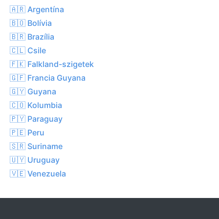
🇦🇷 Argentína
🇧🇴 Bolívia
🇧🇷 Brazília
🇨🇱 Csile
🇫🇰 Falkland-szigetek
🇬🇫 Francia Guyana
🇬🇾 Guyana
🇨🇴 Kolumbia
🇵🇾 Paraguay
🇵🇪 Peru
🇸🇷 Suriname
🇺🇾 Uruguay
🇻🇪 Venezuela