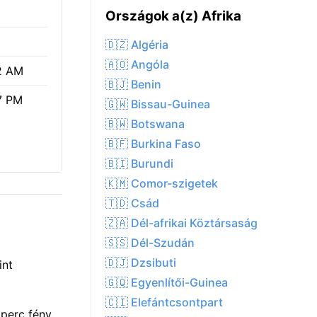
Országok a(z) Afrika
🇩🇿 Algéria
🇦🇴 Angóla
2 AM
🇧🇯 Benin
7 PM
🇬🇼 Bissau-Guinea
🇧🇼 Botswana
🇧🇫 Burkina Faso
🇧🇮 Burundi
🇰🇲 Comor-szigetek
🇹🇩 Csád
🇿🇦 Dél-afrikai Köztársaság
🇸🇸 Dél-Szudán
🇩🇯 Dzsibuti
int
🇬🇶 Egyenlítői-Guinea
🇨🇮 Elefántcsontpart
 perc fény