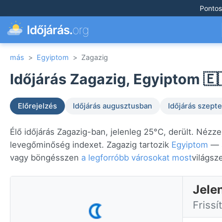
Pontos
Időjárás.
org
más
>
Egyiptom
>
Zagazig
Időjárás Zagazig, Egyiptom 🇪
Előrejelzés
Időjárás augusztusban
Időjárás szep
Élő időjárás Zagazig-ban, jelenleg 25°C, derült. Nézze
levegőminőség indexet. Zagazig tartozik
Egyiptom
— a
vagy böngésszen
a legforróbb városokat most
világsz
Jele
Frissí