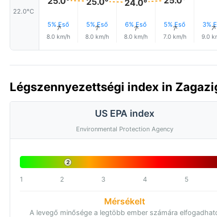
25.0°
25.0°
25.0°
24.0°
22.0°C
5% Eső
5% Eső
6% Eső
5% Eső
3% E
↑
↑
↑
↑
8.0 km/h
8.0 km/h
8.0 km/h
7.0 km/h
9.0 k
Légszennyezettségi index in Zagazig
US EPA index
Environmental Protection Agency
2
1
2
3
4
5
Mérsékelt
A levegő minősége a legtöbb ember számára elfogadhat