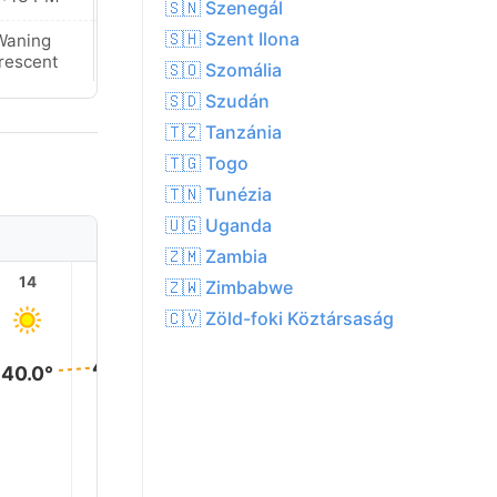
🇸🇳 Szenegál
🇸🇭 Szent Ilona
Waning
Waning
rescent
Crescent
🇸🇴 Szomália
🇸🇩 Szudán
🇹🇿 Tanzánia
🇹🇬 Togo
🇹🇳 Tunézia
🇺🇬 Uganda
🇿🇲 Zambia
14
15
16
17
18
19
🇿🇼 Zimbabwe
🇨🇻 Zöld-foki Köztársaság
41.0°
41.0°
40.0°
40.0°
37.0°
34.0