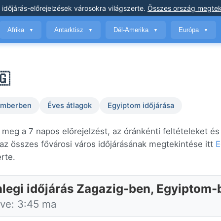
 időjárás-előrejelzések
városokra világszerte
.
Összes ország megtek
Afrika
Antarktisz
Dél-Amerika
Európa
▼
▼
▼
▼
🇬
temberben
Éves átlagok
Egyiptom időjárása
 meg a 7 napos előrejelzést, az óránkénti feltételeket és
z összes fővárosi város időjárásának megtekintése itt
E
erte.
nlegi időjárás Zagazig-ben, Egyiptom-
tve: 3:45 ma