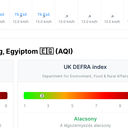
ső
1% Eső
1% Eső
↑
↑
↑
↑
↑
↑
m/h
12.0 km/h
13.0 km/h
13.0 km/h
13.0 km/h
12.0 km/h
, Egyiptom 🇪🇬 (AQI)
UK DEFRA index
Department for Environment, Food & Rural Affair
2
6
1
3
5
7
9
Alacsony
ó
A légszennyezés alacsony