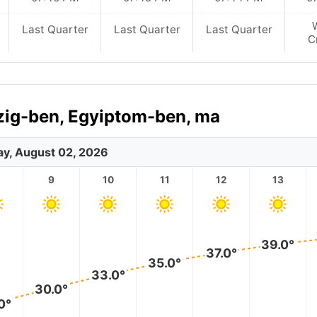
Last Quarter
Last Quarter
Last Quarter
C
azig-ben, Egyiptom-ben, ma
y, August 02, 2026
9
10
11
12
13
39.0°
37.0°
35.0°
33.0°
30.0°
0°