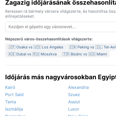
Zagazig időjárásának összehasonlít
Keressen rá bármely városra világszerte, és hasonlítsa ös
előrejelzéseket.
Népszerű város-összehasonlítások világszerte:
🇯🇵 Osaka vs 🇺🇸 Los Angeles
🇨🇳 Peking vs 🇮🇱 Tel-Avi
🇦🇪 Dubai vs 🇷🇺 Moszkva
🇹🇷 Bizánc vs 🇺🇸 Miami
Időjárás más nagyvárosokban Egyip
Kairó
Alexandria
Port Said
Szuez
Tanta
Assiut
Iszmáilija
Luxor