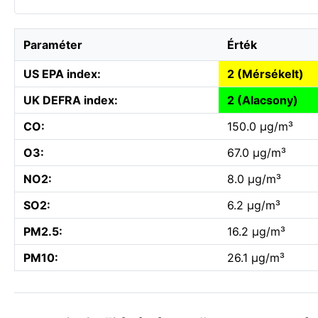
Paraméter
Érték
US EPA index:
2 (Mérsékelt)
UK DEFRA index:
2 (Alacsony)
CO:
150.0 µg/m³
O3:
67.0 µg/m³
NO2:
8.0 µg/m³
SO2:
6.2 µg/m³
PM2.5:
16.2 µg/m³
PM10:
26.1 µg/m³