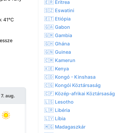
🇪🇷 Eritrea
🇸🇿 Eswatini
🇪🇹 Etiópia
ék 41°C
🇬🇦 Gabon
🇬🇲 Gambia
messze
🇬🇭 Ghána
🇬🇳 Guinea
🇨🇲 Kamerun
🇰🇪 Kenya
🇨🇩 Kongó - Kinshasa
🇨🇬 Kongói Köztársaság
🇨🇫 Közép-afrikai Köztársaság
 7. aug.
Szo 8. aug.
🇱🇸 Lesotho
🇱🇷 Libéria
🇱🇾 Líbia
🇲🇬 Madagaszkár