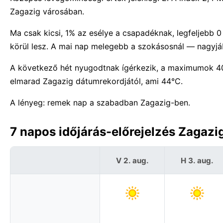
Zagazig városában.
Ma csak kicsi, 1% az esélye a csapadéknak, legfeljebb 
körül lesz. A mai nap melegebb a szokásosnál — nagyjáb
A következő hét nyugodtnak ígérkezik, a maximumok 4
elmarad Zagazig dátumrekordjától, ami 44°C.
A lényeg: remek nap a szabadban Zagazig-ben.
7 napos időjárás-előrejelzés Zagazi
V 2. aug.
H 3. aug.