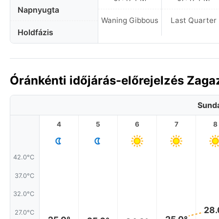
Napnyugta
Waning Gibbous
Last Quarter
Holdfázis
Óránkénti időjárás-előrejelzés Zag
Sunda
4
5
6
7
8
42.0°C
37.0°C
32.0°C
28.
27.0°C