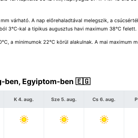
0 mm várható. A nap előrehaladtával melegszik, a csúcsért
ól 3°C-kal a tipikus augusztus havi maximum 38°C felett.
0°C, a minimumok 22°C körül alakulnak. A mai maximum 
g-ben, Egyiptom-ben 🇪🇬
K 4. aug.
Sze 5. aug.
Cs 6. aug.
P