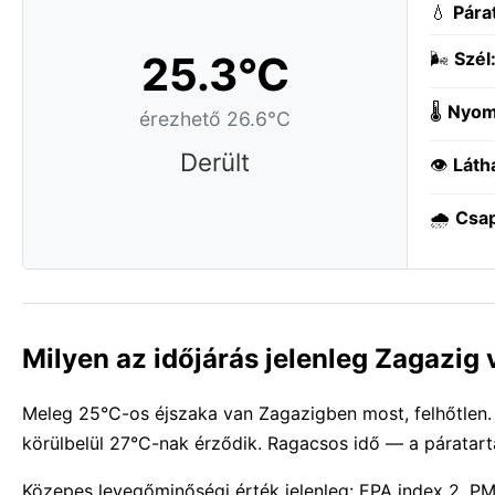
💧
Pára
25.3°C
🌬️
Szél
🌡️
Nyom
érezhető 26.6°C
Derült
👁️
Láth
🌧️
Csa
Milyen az időjárás jelenleg Zagazig
Meleg 25°C-os éjszaka van Zagazigben most, felhőtlen. N
körülbelül 27°C-nak érződik. Ragacsos idő — a páratar
Közepes levegőminőségi érték jelenleg: EPA index 2, PM