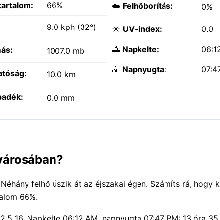
tartalom:
66%
☁️
Felhőborítás:
0%
:
9.0 kph (32°)
☀️
UV-index:
0.0
🌅
Napkelte:
06:1
ás:
1007.0 mb
🌇
Napnyugta:
07:4
atóság:
10.0 km
padék:
0.0 mm
 városában?
éhány felhő úszik át az éjszakai égen. Számíts rá, hogy k
talom 66%.
2.5 16. Napkelte 06:12 AM, napnyugta 07:47 PM: 13 óra 35