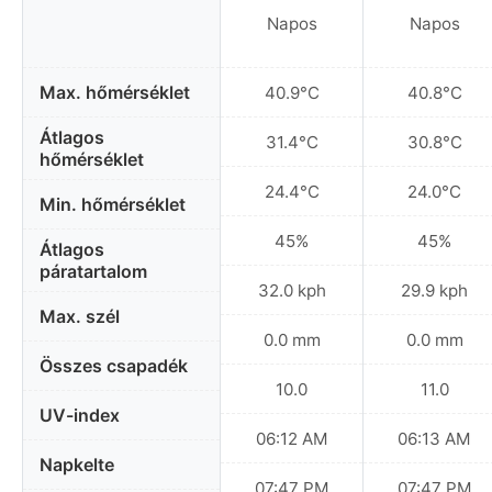
Napos
Napos
Max. hőmérséklet
40.9°C
40.8°C
Átlagos
31.4°C
30.8°C
hőmérséklet
24.4°C
24.0°C
Min. hőmérséklet
45%
45%
Átlagos
páratartalom
32.0 kph
29.9 kph
Max. szél
0.0 mm
0.0 mm
Összes csapadék
10.0
11.0
UV-index
06:12 AM
06:13 AM
Napkelte
07:47 PM
07:47 PM