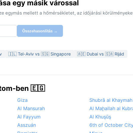
ása egy másik várossal
sze egymás mellett a hőmérsékletet, az időjárási körülményeke
Összehasonlítás →
v
🇮🇱 Tel-Aviv vs 🇸🇬 Singapore
🇦🇪 Dubai vs 🇸🇦 Rijád
tom-ben 🇪🇬
Giza
Shubrā al Khaymah
Al Mansurah
Al Maḩallah al Kubr
Al Fayyum
Al Khuşūş
Asszuán
6th of October Cit