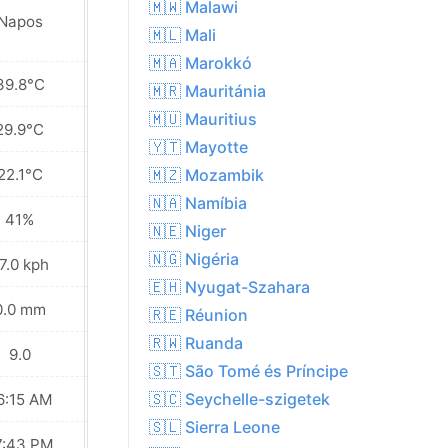
🇲🇼 Malawi
Napos
Napos
🇲🇱 Mali
🇲🇦 Marokkó
39.8°C
40.1°C
🇲🇷 Mauritánia
🇲🇺 Mauritius
29.9°C
29.9°C
🇾🇹 Mayotte
22.1°C
22.0°C
🇲🇿 Mozambik
🇳🇦 Namíbia
41%
47%
🇳🇪 Niger
🇳🇬 Nigéria
7.0 kph
31.0 kph
🇪🇭 Nyugat-Szahara
0.0 mm
0.0 mm
🇷🇪 Réunion
🇷🇼 Ruanda
9.0
10.0
🇸🇹 São Tomé és Príncipe
🇸🇨 Seychelle-szigetek
6:15 AM
06:16 AM
🇸🇱 Sierra Leone
7:43 PM
07:42 PM