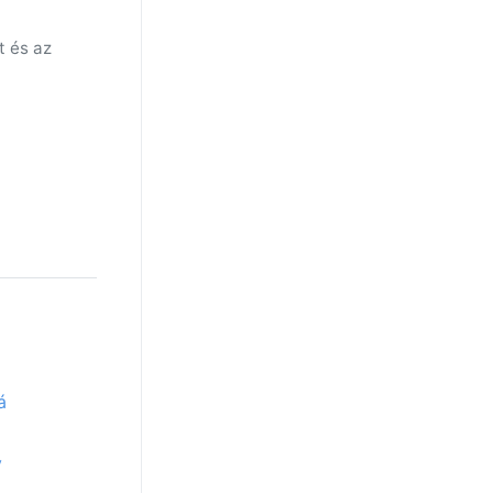
t és az
á
y