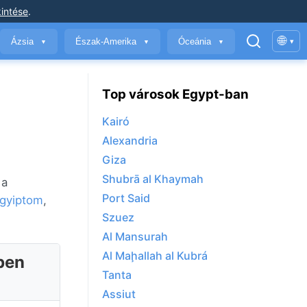
intése
.
🌐
Ázsia
Észak-Amerika
Óceánia
▾
▼
▼
▼
Top városok Egypt-ban
Kairó
Alexandria
Giza
Shubrā al Khaymah
 a
Port Said
gyiptom
,
Szuez
Al Mansurah
Al Maḩallah al Kubrá
ben
Tanta
Assiut