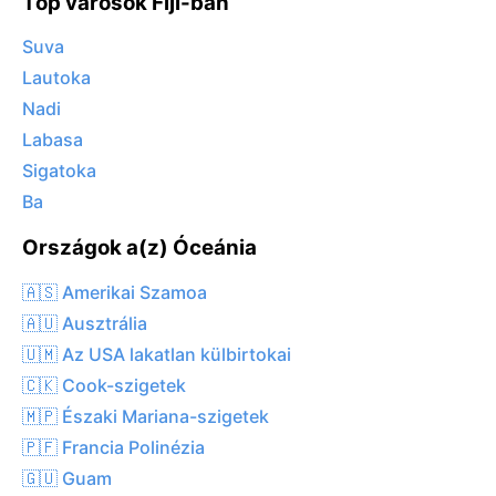
Top városok Fiji-ban
Suva
Lautoka
Nadi
Labasa
Sigatoka
Ba
Országok a(z) Óceánia
🇦🇸 Amerikai Szamoa
🇦🇺 Ausztrália
🇺🇲 Az USA lakatlan külbirtokai
🇨🇰 Cook-szigetek
🇲🇵 Északi Mariana-szigetek
🇵🇫 Francia Polinézia
🇬🇺 Guam