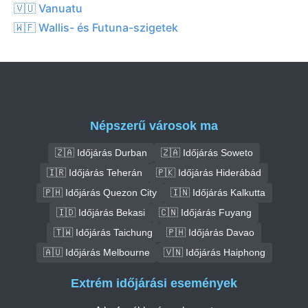
🇻🇺 Vanuatu
🇼🇫 Wallis- és Futuna-szigetek
Népszerű városok ma
🇿🇦 Időjárás Durban
🇿🇦 Időjárás Soweto
🇮🇷 Időjárás Teherán
🇵🇰 Időjárás Hiderábád
🇵🇭 Időjárás Quezon City
🇮🇳 Időjárás Kalkutta
🇮🇩 Időjárás Bekasi
🇨🇳 Időjárás Fuyang
🇹🇼 Időjárás Taichung
🇵🇭 Időjárás Davao
🇦🇺 Időjárás Melbourne
🇻🇳 Időjárás Haiphong
Extrém időjárási események