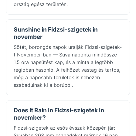
ország egész területén.
Sunshine in Fidzsi-szigetek in
november
Sötét, borongós napok uralják Fidzsi-szigetek-
t November-ban — Suva naponta mindössze
1.5 óra napsütést kap, és a minta a legtöbb
régióban hasonló. A felhőzet vastag és tartós,
még a naposabb területek is nehezen
szabadulnak ki a borúból.
Does It Rain In Fidzsi-szigetek In
november?
Fidzsi-szigetek az esős évszak közepén jár:
Suvaban 203 mm csapadékot mérnek 19 nap