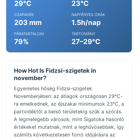
29°C
23°C
CSAPADÉK
NAPFÉNYES ÓRÁK
203 mm
1.5h/nap
PÁRATARTALOM
TARTOMÁNY
79%
27–29°C
How Hot Is Fidzsi-szigetek in
november?
Egyenletes hőség Fidzsi-szigetek
Novemberjében: az átlagok országosan 29°C-
ra emelkednek, az éjszakai minimumok 23°C, a
partvidéktől a belső területekig szűk a szórás.
A legmelegebb városok, mint Sigatoka hasonló
értékeket mutatnak, mint a leghűvösebbek, így
számíts következetesen forró időjárásra az