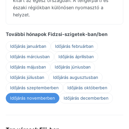
kitart az egész országban. A tengerparti és
északi régiókban különösen nyomasztó a
helyzet.
További hónapok Fidzsi-szigetek-ban/ben
Időjárás januárban
Időjárás februárban
Időjárás márciusban
Időjárás áprilisban
Időjárás májusban
Időjárás júniusban
Időjárás júliusban
Időjárás augusztusban
Időjárás szeptemberben
Időjárás októberben
Időjárás novemberben
Időjárás decemberben