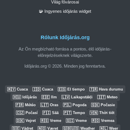
Világ fővárosai
🧩 Ingyenes időjárás widget
Rólunk Időjárás.org
Az Ön megbízható forrása a pontos, élő időjárás-
előrejelzéseknek világszerte.
Időjárás.org © 2026. Minden jog fenntartva.
🇲🇾
🇮🇩
🇪🇸
🇹🇷
Cuaca
Cuaca
El tiempo
Hava durumu
🇭🇺
🇪🇪
🇱🇻
🇮🇹
Időjárás
Ilm
Laikapstākļi
Meteo
🇫🇷
🇱🇹
🇵🇱
🇸🇰
Météo
Oras
Pogoda
Počasie
🇨🇿
🇫🇮
🇵🇹
🇻🇳
Počasí
Sää
Tempo
Thời tiết
🇩🇰
🇷🇸
🇸🇮
🇷🇴
Vejret
Vreme
Vreme
Vremea
🇸🇪
🇳🇴
🇬🇧🇺🇸
🇳🇱
Vädret
Været
Weather
Weer