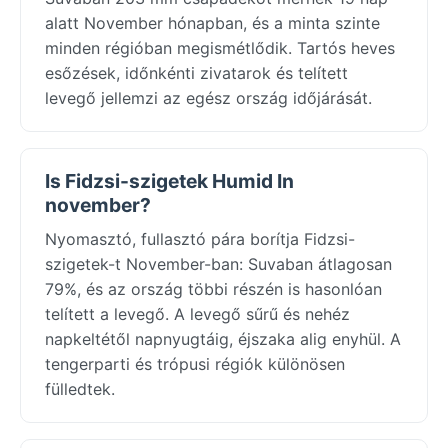
alatt November hónapban, és a minta szinte
minden régióban megismétlődik. Tartós heves
esőzések, időnkénti zivatarok és telített
levegő jellemzi az egész ország időjárását.
Is Fidzsi-szigetek Humid In
november?
Nyomasztó, fullasztó pára borítja Fidzsi-
szigetek-t November-ban: Suvaban átlagosan
79%, és az ország többi részén is hasonlóan
telített a levegő. A levegő sűrű és nehéz
napkeltétől napnyugtáig, éjszaka alig enyhül. A
tengerparti és trópusi régiók különösen
fülledtek.