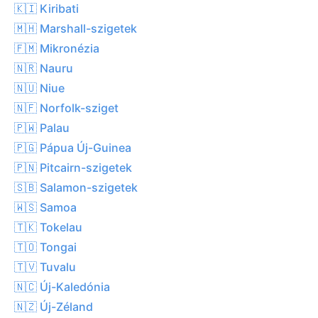
🇰🇮 Kiribati
🇲🇭 Marshall-szigetek
🇫🇲 Mikronézia
🇳🇷 Nauru
🇳🇺 Niue
🇳🇫 Norfolk-sziget
🇵🇼 Palau
🇵🇬 Pápua Új-Guinea
🇵🇳 Pitcairn-szigetek
🇸🇧 Salamon-szigetek
🇼🇸 Samoa
🇹🇰 Tokelau
🇹🇴 Tongai
🇹🇻 Tuvalu
🇳🇨 Új-Kaledónia
🇳🇿 Új-Zéland