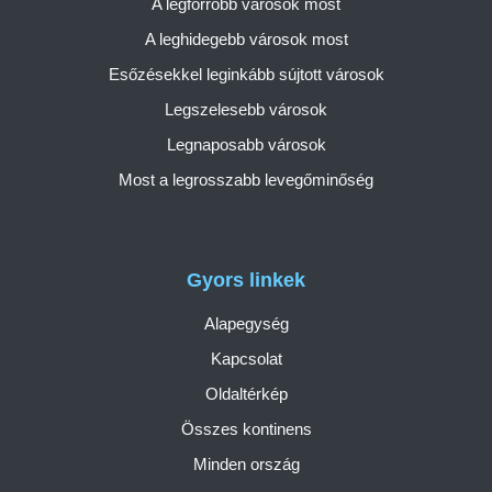
A legforróbb városok most
A leghidegebb városok most
Esőzésekkel leginkább sújtott városok
Legszelesebb városok
Legnaposabb városok
Most a legrosszabb levegőminőség
Gyors linkek
Alapegység
Kapcsolat
Oldaltérkép
Összes kontinens
Minden ország