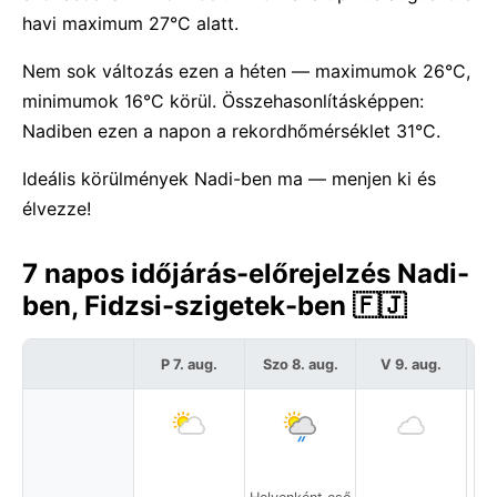
havi maximum 27°C alatt.
Nem sok változás ezen a héten — maximumok 26°C,
minimumok 16°C körül. Összehasonlításképpen:
Nadiben ezen a napon a rekordhőmérséklet 31°C.
Ideális körülmények Nadi-ben ma — menjen ki és
élvezze!
7 napos időjárás-előrejelzés Nadi-
ben, Fidzsi-szigetek-ben 🇫🇯
P 7. aug.
Szo 8. aug.
V 9. aug.
H