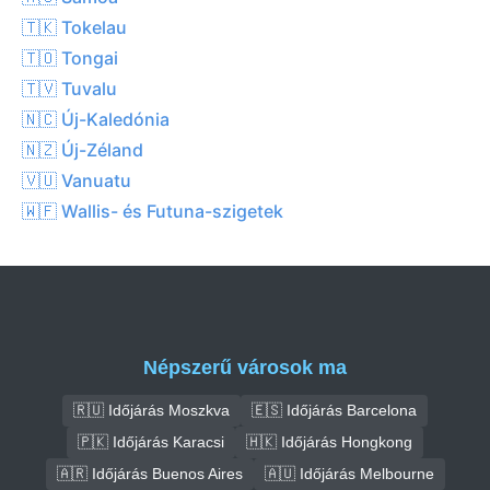
🇹🇰 Tokelau
🇹🇴 Tongai
🇹🇻 Tuvalu
🇳🇨 Új-Kaledónia
🇳🇿 Új-Zéland
🇻🇺 Vanuatu
🇼🇫 Wallis- és Futuna-szigetek
Népszerű városok ma
🇷🇺 Időjárás Moszkva
🇪🇸 Időjárás Barcelona
🇵🇰 Időjárás Karacsi
🇭🇰 Időjárás Hongkong
🇦🇷 Időjárás Buenos Aires
🇦🇺 Időjárás Melbourne