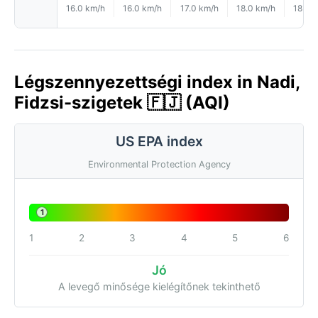
16.0 km/h
16.0 km/h
17.0 km/h
18.0 km/h
18.0 
Légszennyezettségi index in Nadi,
Fidzsi-szigetek 🇫🇯 (AQI)
US EPA index
Environmental Protection Agency
1
1
2
3
4
5
6
Jó
A levegő minősége kielégítőnek tekinthető