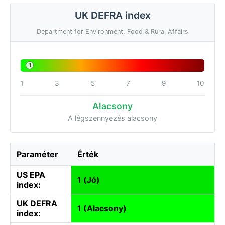
UK DEFRA index
Department for Environment, Food & Rural Affairs
1
1
3
5
7
9
10
Alacsony
A légszennyezés alacsony
Paraméter
Érték
US EPA
1 (Jó)
index:
UK DEFRA
1 (Alacsony)
index: