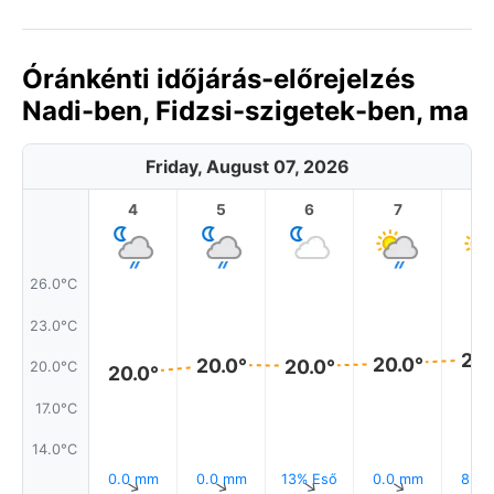
Óránkénti időjárás-előrejelzés
Nadi-ben, Fidzsi-szigetek-ben, ma
Friday, August 07, 2026
4
5
6
7
8
26.0°C
23.0°C
20.
20.0°
20.0°
20.0°
20.0°C
20.0°
17.0°C
14.0°C
0.0 mm
0.0 mm
13% Eső
0.0 mm
8% E
↑
↑
↑
↑