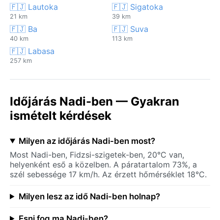
🇫🇯 Lautoka
🇫🇯 Sigatoka
21 km
39 km
🇫🇯 Ba
🇫🇯 Suva
40 km
113 km
🇫🇯 Labasa
257 km
Időjárás Nadi-ben — Gyakran
ismételt kérdések
Milyen az időjárás Nadi-ben most?
Most Nadi-ben, Fidzsi-szigetek-ben, 20°C van,
helyenként eső a közelben. A páratartalom 73%, a
szél sebessége 17 km/h. Az érzett hőmérséklet 18°C.
Milyen lesz az idő Nadi-ben holnap?
Esni fog ma Nadi-ben?