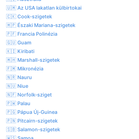
🇺🇲 Az USA lakatlan külbirtokai
🇨🇰 Cook-szigetek
🇲🇵 Északi Mariana-szigetek
🇵🇫 Francia Polinézia
🇬🇺 Guam
🇰🇮 Kiribati
🇲🇭 Marshall-szigetek
🇫🇲 Mikronézia
🇳🇷 Nauru
🇳🇺 Niue
🇳🇫 Norfolk-sziget
🇵🇼 Palau
🇵🇬 Pápua Új-Guinea
🇵🇳 Pitcairn-szigetek
🇸🇧 Salamon-szigetek
🇼🇸 Samoa