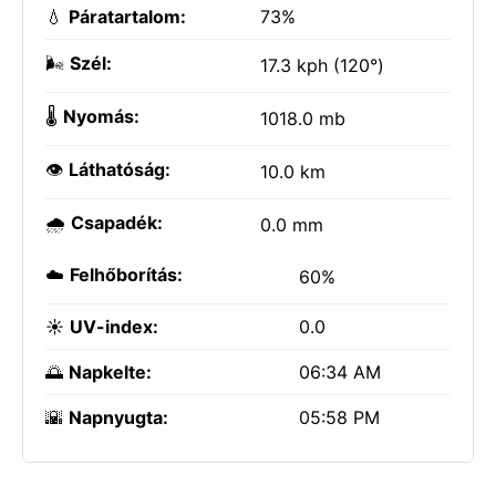
💧
Páratartalom:
73%
🌬️
Szél:
17.3 kph (120°)
🌡️
Nyomás:
1018.0 mb
👁️
Láthatóság:
10.0 km
🌧️
Csapadék:
0.0 mm
☁️
Felhőborítás:
60%
☀️
UV-index:
0.0
🌅
Napkelte:
06:34 AM
🌇
Napnyugta:
05:58 PM