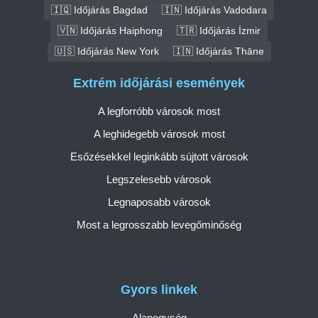
🇮🇶 Időjárás Bagdad
🇮🇳 Időjárás Vadodara
🇻🇳 Időjárás Haiphong
🇹🇷 Időjárás İzmir
🇺🇸 Időjárás New York
🇮🇳 Időjárás Thāne
Extrém időjárási események
A legforróbb városok most
A leghidegebb városok most
Esőzésekkel leginkább sújtott városok
Legszelesebb városok
Legnaposabb városok
Most a legrosszabb levegőminőség
Gyors linkek
Alapegység