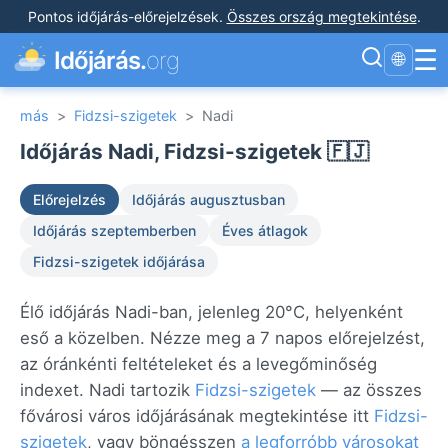
Pontos időjárás-előrejelzések
.
Összes ország megtekintése
.
☰
Időjárás.
org
🌐
más
>
Fidzsi-szigetek
>
Nadi
Időjárás Nadi, Fidzsi-szigetek 🇫🇯
Előrejelzés
Időjárás augusztusban
Időjárás szeptemberben
Éves átlagok
Fidzsi-szigetek időjárása
Élő időjárás Nadi-ban, jelenleg 20°C, helyenként
eső a közelben. Nézze meg a 7 napos előrejelzést,
az óránkénti feltételeket és a levegőminőség
indexet. Nadi tartozik
Fidzsi-szigetek
— az összes
fővárosi város időjárásának megtekintése itt
Fidzsi-
szigetek
, vagy böngésszen
a legforróbb városokat