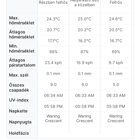
Helyenként eső
Részben felhős
Felhős
a közelben
Max.
24.3°C
25.0°C
24.6°C
hőmérséklet
20.7°C
20.2°C
20.5°C
Átlagos
hőmérséklet
17.1°C
16.2°C
16.7°C
Min.
hőmérséklet
66%
67%
69%
Átlagos
23.4 kph
16.9 kph
9.7 kph
páratartalom
0.1 mm
0.1 mm
0.1 mm
Max. szél
9.0
6.0
5.0
Összes
csapadék
06:34 AM
06:33 AM
06:33 AM
0
UV-index
05:58 PM
05:58 PM
05:58 PM
Napkelte
Waning
Waning
Waning
N
Crescent
Crescent
Crescent
Napnyugta
Holdfázis