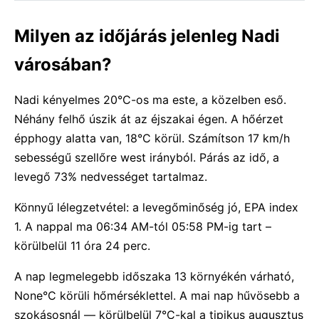
Milyen az időjárás jelenleg Nadi
városában?
Nadi kényelmes 20°C-os ma este, a közelben eső.
Néhány felhő úszik át az éjszakai égen. A hőérzet
épphogy alatta van, 18°C körül. Számítson 17 km/h
sebességű szellőre west irányból. Párás az idő, a
levegő 73% nedvességet tartalmaz.
Könnyű lélegzetvétel: a levegőminőség jó, EPA index
1. A nappal ma 06:34 AM-tól 05:58 PM-ig tart –
körülbelül 11 óra 24 perc.
A nap legmelegebb időszaka 13 környékén várható,
None°C körüli hőmérséklettel. A mai nap hűvösebb a
szokásosnál — körülbelül 7°C-kal a tipikus augusztus