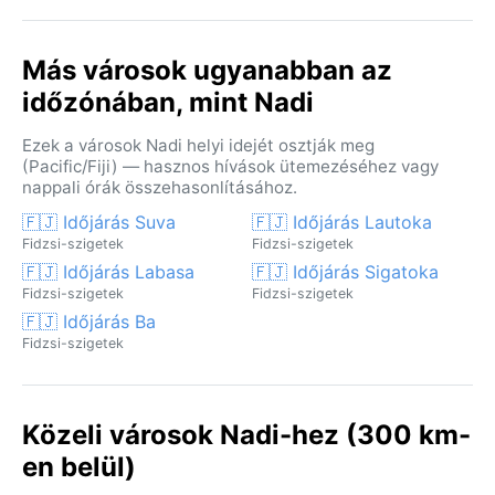
Más városok ugyanabban az
időzónában, mint Nadi
Ezek a városok Nadi helyi idejét osztják meg
(Pacific/Fiji) — hasznos hívások ütemezéséhez vagy
nappali órák összehasonlításához.
🇫🇯 Időjárás Suva
🇫🇯 Időjárás Lautoka
Fidzsi-szigetek
Fidzsi-szigetek
🇫🇯 Időjárás Labasa
🇫🇯 Időjárás Sigatoka
Fidzsi-szigetek
Fidzsi-szigetek
🇫🇯 Időjárás Ba
Fidzsi-szigetek
Közeli városok Nadi-hez (300 km-
en belül)