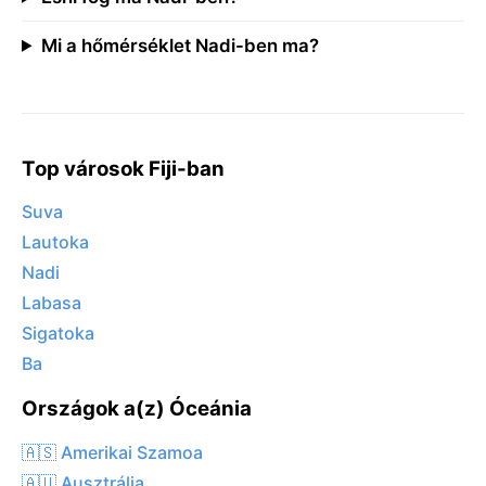
Mi a hőmérséklet Nadi-ben ma?
Top városok Fiji-ban
Suva
Lautoka
Nadi
Labasa
Sigatoka
Ba
Országok a(z) Óceánia
🇦🇸 Amerikai Szamoa
🇦🇺 Ausztrália