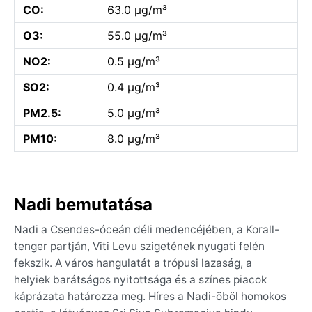
CO:
63.0 µg/m³
O3:
55.0 µg/m³
NO2:
0.5 µg/m³
SO2:
0.4 µg/m³
PM2.5:
5.0 µg/m³
PM10:
8.0 µg/m³
Nadi bemutatása
Nadi a Csendes-óceán déli medencéjében, a Korall-
tenger partján, Viti Levu szigetének nyugati felén
fekszik. A város hangulatát a trópusi lazaság, a
helyiek barátságos nyitottsága és a színes piacok
káprázata határozza meg. Híres a Nadi-öböl homokos