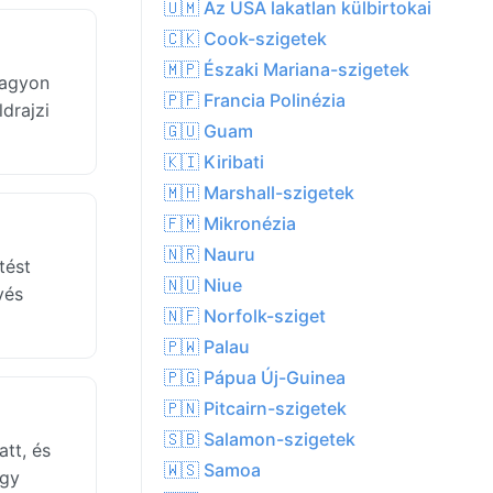
🇺🇲 Az USA lakatlan külbirtokai
🇨🇰 Cook-szigetek
🇲🇵 Északi Mariana-szigetek
nagyon
🇵🇫 Francia Polinézia
drajzi
🇬🇺 Guam
🇰🇮 Kiribati
🇲🇭 Marshall-szigetek
🇫🇲 Mikronézia
🇳🇷 Nauru
tést
🇳🇺 Niue
vés
🇳🇫 Norfolk-sziget
🇵🇼 Palau
🇵🇬 Pápua Új-Guinea
🇵🇳 Pitcairn-szigetek
🇸🇧 Salamon-szigetek
tt, és
🇼🇸 Samoa
ogy