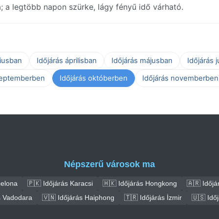
a; a legtöbb napon szürke, lágy fényű idő várható.
ciusban
Időjárás áprilisban
Időjárás májusban
Időjárás 
zeptemberben
Időjárás októberben
Időjárás novemberben
Népszerű városok ma
celona
🇵🇰 Időjárás Karacsi
🇭🇰 Időjárás Hongkong
🇦🇷 Időjá
s Vadodara
🇻🇳 Időjárás Haiphong
🇹🇷 Időjárás İzmir
🇺🇸 Idő