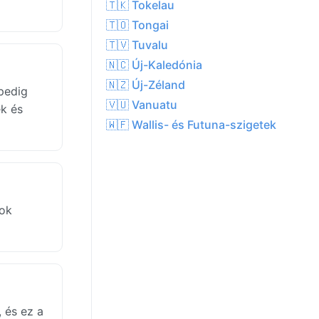
🇹🇰 Tokelau
🇹🇴 Tongai
🇹🇻 Tuvalu
🇳🇨 Új-Kaledónia
🇳🇿 Új-Zéland
pedig
🇻🇺 Vanuatu
ek és
🇼🇫 Wallis- és Futuna-szigetek
yok
 és ez a