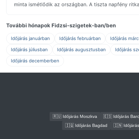
minta ismétlődik az országban. A tiszta napfény ritk
További hónapok Fidzsi-szigetek-ban/ben
Időjárás januárban
Időjárás februárban
Időjárás már
Időjárás júliusban
Időjárás augusztusban
Időjárás s
Időjárás decemberben
🇷🇺 Időjárás Moszkva
🇪🇸 Időjárás Bar
🇮🇶 Időjárás Bagdad
🇮🇳 Időjárá