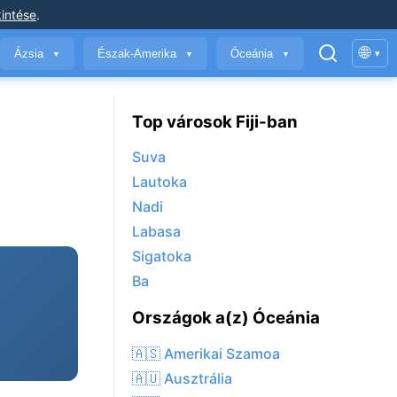
intése
.
🌐
Ázsia
Észak-Amerika
Óceánia
▾
▼
▼
▼
Top városok Fiji-ban
Suva
Lautoka
Nadi
Labasa
Sigatoka
Ba
Országok a(z) Óceánia
🇦🇸 Amerikai Szamoa
🇦🇺 Ausztrália