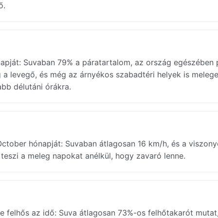
ő.
hónapját: Suvaban 79% a páratartalom, az ország egészében 
 a levegő, és még az árnyékos szabadtéri helyek is meleg
bb délutáni órákra.
October hónapját: Suvaban átlagosan 16 km/h, és a viszon
 teszi a meleg napokat anélkül, hogy zavaró lenne.
e felhős az idő: Suva átlagosan 73%-os felhőtakarót mutat,