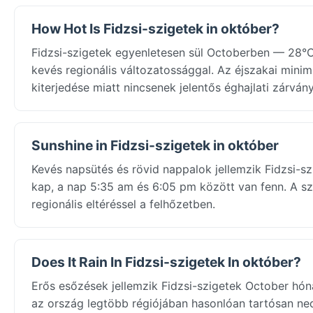
How Hot Is Fidzsi-szigetek in október?
Fidzsi-szigetek egyenletesen sül Octoberben — 28°C
kevés regionális változatossággal. Az éjszakai minimu
kiterjedése miatt nincsenek jelentős éghajlati zárván
Sunshine in Fidzsi-szigetek in október
Kevés napsütés és rövid nappalok jellemzik Fidzsi-sz
kap, a nap 5:35 am és 6:05 pm között van fenn. A s
regionális eltéréssel a felhőzetben.
Does It Rain In Fidzsi-szigetek In október?
Erős esőzések jellemzik Fidzsi-szigetek October hón
az ország legtöbb régiójában hasonlóan tartósan ned