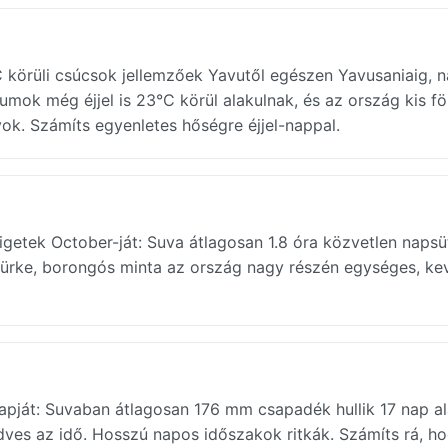
 körüli csúcsok jellemzőek Yavutől egészen Yavusaniaig, 
mok még éjjel is 23°C körül alakulnak, és az ország kis föl
yok. Számíts egyenletes hőségre éjjel-nappal.
igetek October-ját: Suva átlagosan 1.8 óra közvetlen napsü
zürke, borongós minta az ország nagy részén egységes, ke
apját: Suvaban átlagosan 176 mm csapadék hullik 17 nap ala
ves az idő. Hosszú napos időszakok ritkák. Számíts rá, h