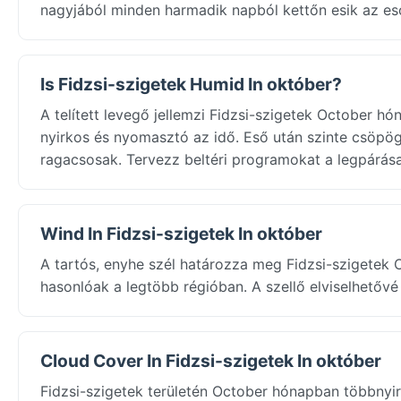
nagyjából minden harmadik napból kettőn esik az es
Is Fidzsi-szigetek Humid In október?
A telített levegő jellemzi Fidzsi-szigetek October 
nyirkos és nyomasztó az idő. Eső után szinte csöpög
ragacsosak. Tervezz beltéri programokat a legpárása
Wind In Fidzsi-szigetek In október
A tartós, enyhe szél határozza meg Fidzsi-szigetek 
hasonlóak a legtöbb régióban. A szellő elviselhetővé
Cloud Cover In Fidzsi-szigetek In október
Fidzsi-szigetek területén October hónapban többnyir