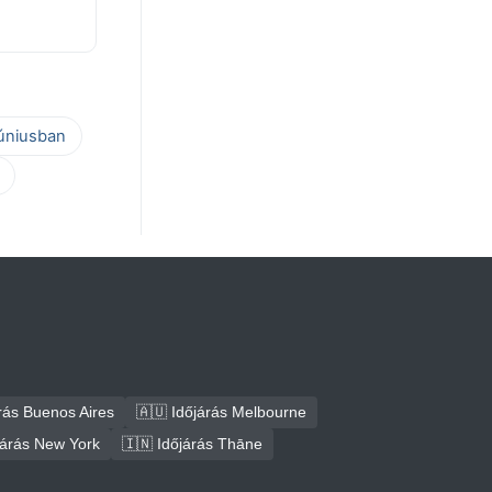
júniusban
rás Buenos Aires
🇦🇺 Időjárás Melbourne
járás New York
🇮🇳 Időjárás Thāne