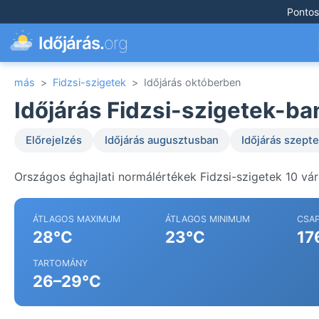
Pontos
Időjárás.
org
más
>
Fidzsi-szigetek
>
Időjárás októberben
Időjárás Fidzsi-szigetek-b
Előrejelzés
Időjárás augusztusban
Időjárás szep
Országos éghajlati normálértékek Fidzsi-szigetek 10 vá
ÁTLAGOS MAXIMUM
ÁTLAGOS MINIMUM
CSA
28°C
23°C
17
TARTOMÁNY
26–29°C