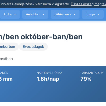
 időjárás-előrejelzések
városokra világszerte
.
Összes ország megtek
Afrika
Antarktisz
Dél-Amerika
Európa
▼
▼
▼
▼
an/ben október-ban/ben
temberben
Éves átlagok
rosában.
PADÉK
NAPFÉNYES ÓRÁK
PÁRATARTALOM
6 mm
1.8h/nap
79%