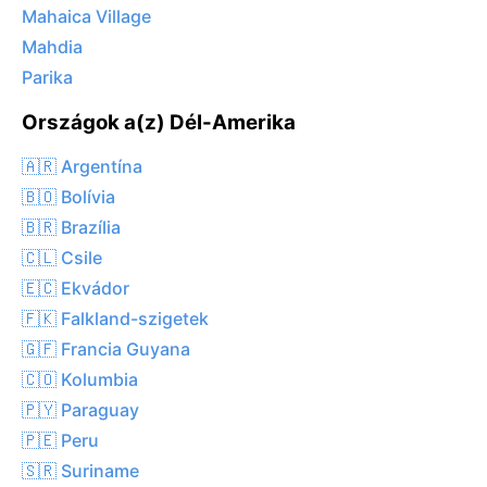
Mahaica Village
Mahdia
Parika
Országok a(z) Dél-Amerika
🇦🇷 Argentína
🇧🇴 Bolívia
🇧🇷 Brazília
🇨🇱 Csile
🇪🇨 Ekvádor
🇫🇰 Falkland-szigetek
🇬🇫 Francia Guyana
🇨🇴 Kolumbia
🇵🇾 Paraguay
🇵🇪 Peru
🇸🇷 Suriname