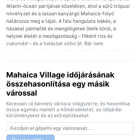
Atlanti-óceán partjának közelében, ahol a sűrű trópusi
növényzet és a lassan kanyargó Mahaica-folyó
határozza meg a tájat. A falu hangulata békés, a
házakat pálmafák és mangóligetek ölelik körül, a
helyiek életét a mezőgazdaság – főként rizs és
cukornád – és a halászat szövi át. Bár nem
turistacélpont, Guyana belső vidékének vadregényes
szépsége és az ország híres Kaieteur-vízesése is
könnyen elérhető innen egy hosszabb kirándulással.
Mahaica Village időjárásának
Az Af éghajlati besorolás – trópusi esőerdő-klíma – azt
összehasonlítása egy másik
jelenti, hogy Mahaicában nincs valódi évszakváltás:
várossal
az év minden hónapjában magas a hőmérséklet, 26–
30 °C között mozog, a levegő páratartalma pedig
Keressen rá bármely városra világszerte, és hasonlítsa
szinte állandóan 80% fölött van. A csapadék
össze egymás mellett a hőmérsékletet, az időjárási
eloszlása egyenletes, bár két nedvesebb időszak is
körülményeket és az előrejelzéseket.
kirajzolódik: május–júliusban és november–januárban
a legintenzívebbek a záporok, gyakran zivatarokkal. A
„tél” itt párásabb, a „nyár” (február–április) viszonylag