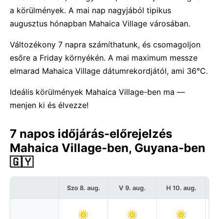
a körülmények. A mai nap nagyjából tipikus
augusztus hónapban Mahaica Village városában.
Változékony 7 napra számíthatunk, és csomagoljon
esőre a Friday környékén. A mai maximum messze
elmarad Mahaica Village dátumrekordjától, ami 36°C.
Ideális körülmények Mahaica Village-ben ma —
menjen ki és élvezze!
7 napos időjárás-előrejelzés
Mahaica Village-ben, Guyana-ben
🇬🇾
Szo 8. aug.
V 9. aug.
H 10. aug.
K