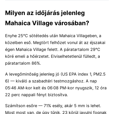
Milyen az időjárás jelenleg
Mahaica Village városában?
Enyhe 25°C sötétedés után Mahaica Villageben, a
közelben eső. Megtört felhőzet vonul át az éjszakai
égen Mahaica Village felett. A páratartalom 29°C
köré emeli a hőérzetet. Elviselhetetlenül fülledt, a
páratartalom 86%.
A levegőminőség jelenleg jó (US EPA index 1, PM2.5
6) — kiváló a szabadtéri testmozgáshoz. A nap
05:46 AM-kor kelt és 06:08 PM-kor nyugszik, 12 óra
22 perc nappali fényt biztosítva.
Számítson esőre — 71% esély, akár 5 mm is lehet.
Most most van, de úgy tűnik, 23 körül javulni fognak