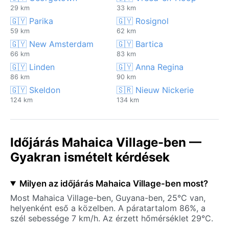
29 km
33 km
🇬🇾 Parika
🇬🇾 Rosignol
59 km
62 km
🇬🇾 New Amsterdam
🇬🇾 Bartica
66 km
83 km
🇬🇾 Linden
🇬🇾 Anna Regina
86 km
90 km
🇬🇾 Skeldon
🇸🇷 Nieuw Nickerie
124 km
134 km
Időjárás Mahaica Village-ben —
Gyakran ismételt kérdések
Milyen az időjárás Mahaica Village-ben most?
Most Mahaica Village-ben, Guyana-ben, 25°C van,
helyenként eső a közelben. A páratartalom 86%, a
szél sebessége 7 km/h. Az érzett hőmérséklet 29°C.