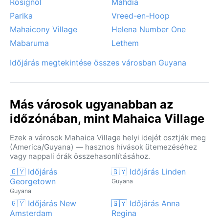
Rosignol
Mahdia
Parika
Vreed-en-Hoop
Mahaicony Village
Helena Number One
Mabaruma
Lethem
Időjárás megtekintése összes városban Guyana
Más városok ugyanabban az
időzónában, mint Mahaica Village
Ezek a városok Mahaica Village helyi idejét osztják meg
(America/Guyana) — hasznos hívások ütemezéséhez
vagy nappali órák összehasonlításához.
🇬🇾 Időjárás
🇬🇾 Időjárás Linden
Georgetown
Guyana
Guyana
🇬🇾 Időjárás New
🇬🇾 Időjárás Anna
Amsterdam
Regina