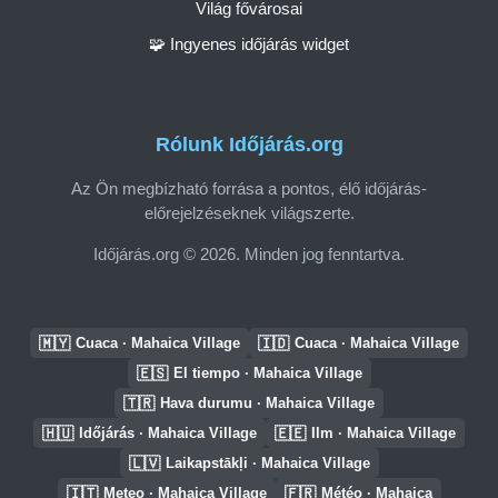
Világ fővárosai
🧩 Ingyenes időjárás widget
Rólunk Időjárás.org
Az Ön megbízható forrása a pontos, élő időjárás-
előrejelzéseknek világszerte.
Időjárás.org © 2026. Minden jog fenntartva.
🇲🇾
🇮🇩
Cuaca · Mahaica Village
Cuaca · Mahaica Village
🇪🇸
El tiempo · Mahaica Village
🇹🇷
Hava durumu · Mahaica Village
🇭🇺
🇪🇪
Időjárás · Mahaica Village
Ilm · Mahaica Village
🇱🇻
Laikapstākļi · Mahaica Village
🇮🇹
🇫🇷
Meteo · Mahaica Village
Météo · Mahaica