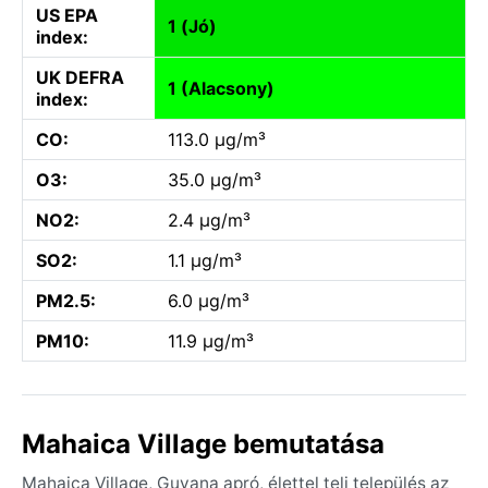
US EPA
1 (Jó)
index:
UK DEFRA
1 (Alacsony)
index:
CO:
113.0 µg/m³
O3:
35.0 µg/m³
NO2:
2.4 µg/m³
SO2:
1.1 µg/m³
PM2.5:
6.0 µg/m³
PM10:
11.9 µg/m³
Mahaica Village bemutatása
Mahaica Village, Guyana apró, élettel teli település az