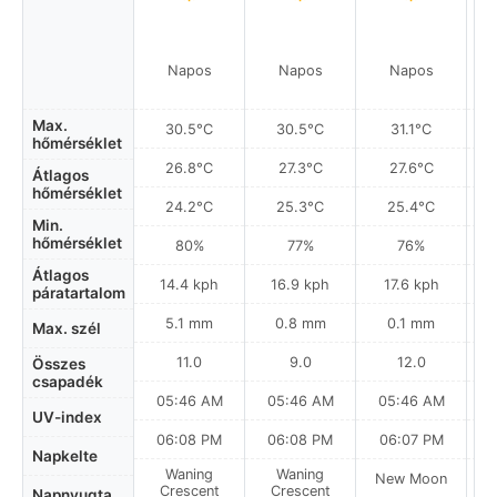
Napos
Napos
Napos
Max.
30.5°C
30.5°C
31.1°C
hőmérséklet
26.8°C
27.3°C
27.6°C
Átlagos
hőmérséklet
24.2°C
25.3°C
25.4°C
Min.
hőmérséklet
80%
77%
76%
Átlagos
14.4 kph
16.9 kph
17.6 kph
páratartalom
5.1 mm
0.8 mm
0.1 mm
Max. szél
11.0
9.0
12.0
Összes
csapadék
05:46 AM
05:46 AM
05:46 AM
0
UV-index
06:08 PM
06:08 PM
06:07 PM
Napkelte
Waning
Waning
New Moon
N
Crescent
Crescent
Napnyugta