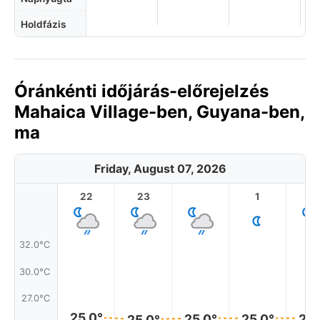
Holdfázis
Óránkénti időjárás-előrejelzés
Mahaica Village-ben, Guyana-ben,
ma
Friday, August 07, 2026
22
23
1
2
32.0°C
30.0°C
27.0°C
25.0°
25.0°
25.0°
25.
25.0°