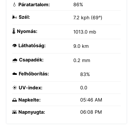
💧
Páratartalom:
86%
🌬️
Szél:
7.2 kph (69°)
🌡️
Nyomás:
1013.0 mb
👁️
Láthatóság:
9.0 km
🌧️
Csapadék:
0.2 mm
☁️
Felhőborítás:
83%
☀️
UV-index:
0.0
🌅
Napkelte:
05:46 AM
🌇
Napnyugta:
06:08 PM