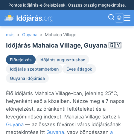
Pontos időjárás-előrejelzések
.
Összes ország megtekintése
.
☰
Időjárás.
org
🌐
más
>
Guyana
>
Mahaica Village
Időjárás Mahaica Village, Guyana 🇬🇾
Előrejelzés
Időjárás augusztusban
Időjárás szeptemberben
Éves átlagok
Guyana időjárása
Élő időjárás Mahaica Village-ban, jelenleg 25°C,
helyenként eső a közelben. Nézze meg a 7 napos
előrejelzést, az óránkénti feltételeket és a
levegőminőség indexet. Mahaica Village tartozik
Guyana
— az összes fővárosi város időjárásának
megtekintése itt
Guyana
, vagy böngésszen
a