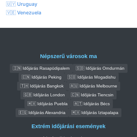
🇺🇾 Uruguay
🇻🇪 Venezuela
Népszerű városok ma
🇮🇳 Időjárás Rasapūdipalem
🇸🇩 Időjárás Omdurmán
🇨🇳 Időjárás Peking
🇸🇴 Időjárás Mogadishu
🇹🇭 Időjárás Bangkok
🇦🇺 Időjárás Melbourne
🇬🇧 Időjárás London
🇨🇳 Időjárás Tiencsin
🇲🇽 Időjárás Puebla
🇦🇹 Időjárás Bécs
🇪🇬 Időjárás Alexandria
🇲🇽 Időjárás Iztapalapa
Extrém időjárási események