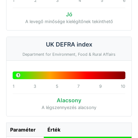
1
2
3
4
5
6
Jó
A levegő minősége kielégítőnek tekinthető
UK DEFRA index
Department for Environment, Food & Rural Affairs
1
1
3
5
7
9
10
Alacsony
A légszennyezés alacsony
Paraméter
Érték