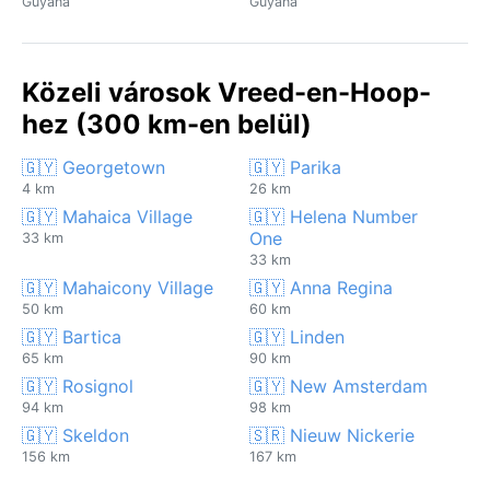
Guyana
Guyana
Közeli városok Vreed-en-Hoop-
hez (300 km-en belül)
🇬🇾 Georgetown
🇬🇾 Parika
4 km
26 km
🇬🇾 Mahaica Village
🇬🇾 Helena Number
One
33 km
33 km
🇬🇾 Mahaicony Village
🇬🇾 Anna Regina
50 km
60 km
🇬🇾 Bartica
🇬🇾 Linden
65 km
90 km
🇬🇾 Rosignol
🇬🇾 New Amsterdam
94 km
98 km
🇬🇾 Skeldon
🇸🇷 Nieuw Nickerie
156 km
167 km