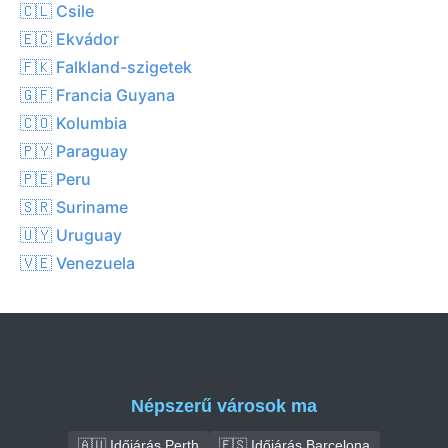
🇨🇱 Csile
🇪🇨 Ekvádor
🇫🇰 Falkland-szigetek
🇬🇫 Francia Guyana
🇨🇴 Kolumbia
🇵🇾 Paraguay
🇵🇪 Peru
🇸🇷 Suriname
🇺🇾 Uruguay
🇻🇪 Venezuela
Népszerű városok ma
🇦🇺 Időjárás Perth
🇪🇸 Időjárás Barcelona