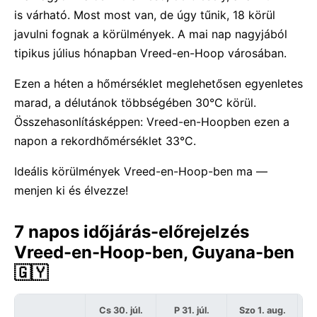
is várható. Most most van, de úgy tűnik, 18 körül
javulni fognak a körülmények. A mai nap nagyjából
tipikus július hónapban Vreed-en-Hoop városában.
Ezen a héten a hőmérséklet meglehetősen egyenletes
marad, a délutánok többségében 30°C körül.
Összehasonlításképpen: Vreed-en-Hoopben ezen a
napon a rekordhőmérséklet 33°C.
Ideális körülmények Vreed-en-Hoop-ben ma —
menjen ki és élvezze!
7 napos időjárás-előrejelzés
Vreed-en-Hoop-ben, Guyana-ben
🇬🇾
Cs 30. júl.
P 31. júl.
Szo 1. aug.