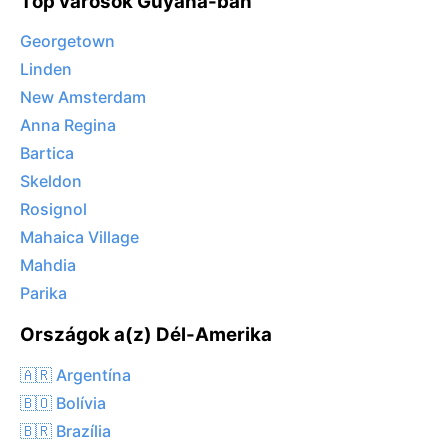
Top városok Guyana-ban
Georgetown
Linden
New Amsterdam
Anna Regina
Bartica
Skeldon
Rosignol
Mahaica Village
Mahdia
Parika
Országok a(z) Dél-Amerika
🇦🇷 Argentína
🇧🇴 Bolívia
🇧🇷 Brazília