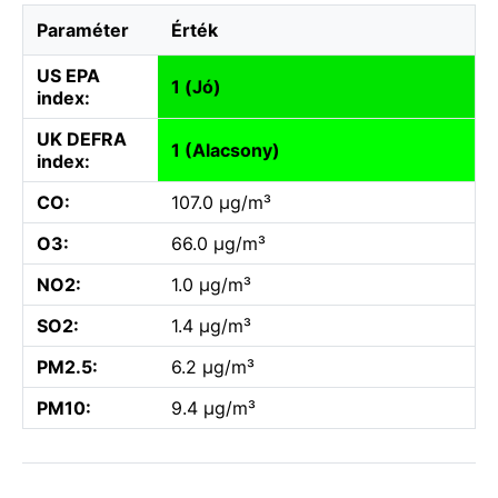
Paraméter
Érték
US EPA
1 (Jó)
index:
UK DEFRA
1 (Alacsony)
index:
CO:
107.0 µg/m³
O3:
66.0 µg/m³
NO2:
1.0 µg/m³
SO2:
1.4 µg/m³
PM2.5:
6.2 µg/m³
PM10:
9.4 µg/m³