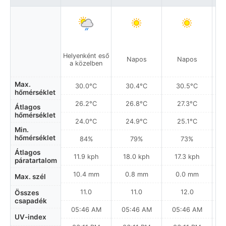
Helyenként eső
Napos
Napos
a közelben
Max.
30.0°C
30.4°C
30.5°C
hőmérséklet
26.2°C
26.8°C
27.3°C
Átlagos
hőmérséklet
24.0°C
24.9°C
25.1°C
Min.
hőmérséklet
84%
79%
73%
Átlagos
11.9 kph
18.0 kph
17.3 kph
páratartalom
10.4 mm
0.8 mm
0.0 mm
Max. szél
11.0
11.0
12.0
Összes
csapadék
05:46 AM
05:46 AM
05:46 AM
0
UV-index