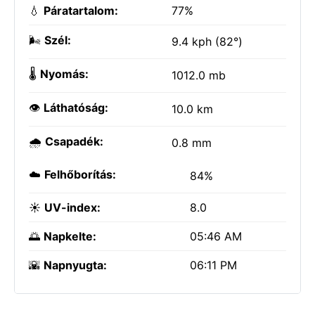
💧
Páratartalom:
77%
🌬️
Szél:
9.4 kph (82°)
🌡️
Nyomás:
1012.0 mb
👁️
Láthatóság:
10.0 km
🌧️
Csapadék:
0.8 mm
☁️
Felhőborítás:
84%
☀️
UV-index:
8.0
🌅
Napkelte:
05:46 AM
🌇
Napnyugta:
06:11 PM