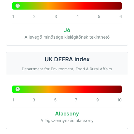
1
1
2
3
4
5
6
Jó
A levegő minősége kielégítőnek tekinthető
UK DEFRA index
Department for Environment, Food & Rural Affairs
1
1
3
5
7
9
10
Alacsony
A légszennyezés alacsony