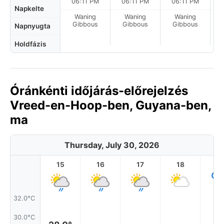
06:11 PM
06:11 PM
06:11 PM
Napkelte
Waning
Waning
Waning
Gibbous
Gibbous
Gibbous
Napnyugta
Holdfázis
Óránkénti időjárás-előrejelzés
Vreed-en-Hoop-ben, Guyana-ben,
ma
Thursday, July 30, 2026
15
16
17
18
1
32.0°C
30.0°C