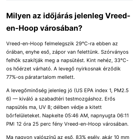
Milyen az időjárás jelenleg Vreed-
en-Hoop városában?
Vreed-en-Hoop felmelegszik 29°C-ra ebben az
órában, enyhe eső, zápor van felettünk. Szórványos
felhők szakítják meg a napsütést. Kint nehéz, 33°C-
os hőérzet várható. A levegő nyirkosnak érződik
77%-os páratartalom mellett.
A levegőminőség jelenleg jó (US EPA index 1, PM2.5
6) — kiváló a szabadtéri testmozgáshoz. Erős
napsütés ma, UV 8; délben védje a kitett
bőrfelületeket. Napkelte 05:46 AM, napnyugta 06:11
PM: 12 óra 25 perc fény Vreed-en-Hoop városában.
Ma nagyon valószínű az eső, 83% esély, akár 10 mm