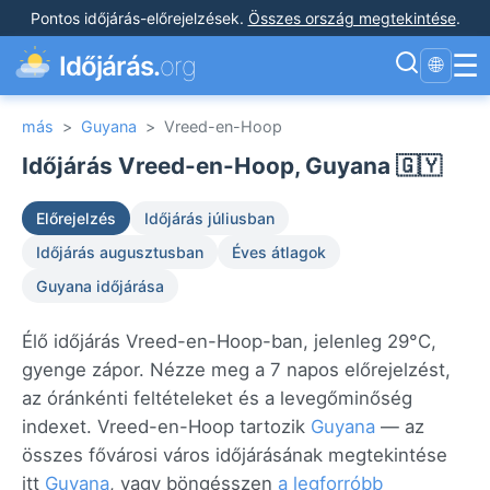
Pontos időjárás-előrejelzések
.
Összes ország megtekintése
.
☰
Időjárás.
org
🌐
más
>
Guyana
>
Vreed-en-Hoop
Időjárás Vreed-en-Hoop, Guyana 🇬🇾
Előrejelzés
Időjárás júliusban
Időjárás augusztusban
Éves átlagok
Guyana időjárása
Élő időjárás Vreed-en-Hoop-ban, jelenleg 29°C,
gyenge zápor. Nézze meg a 7 napos előrejelzést,
az óránkénti feltételeket és a levegőminőség
indexet. Vreed-en-Hoop tartozik
Guyana
— az
összes fővárosi város időjárásának megtekintése
itt
Guyana
, vagy böngésszen
a legforróbb