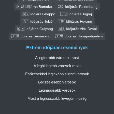
🇲🇱 Időjárás Bamako
🇮🇩 Időjárás Palembang
🇸🇾 Időjárás Aleppó
🇹🇼 Időjárás Tajpej
🇯🇵 Időjárás Tokió
🇨🇳 Időjárás Fuyang
🇨🇳 Időjárás Guiyang
🇦🇪 Időjárás Abu-Dzabi
🇮🇩 Időjárás Semarang
🇮🇳 Időjárás Rasapūdipalem
Extrém időjárási események
A legforróbb városok most
A leghidegebb városok most
Esőzésekkel leginkább sújtott városok
Legszelesebb városok
Legnaposabb városok
Most a legrosszabb levegőminőség