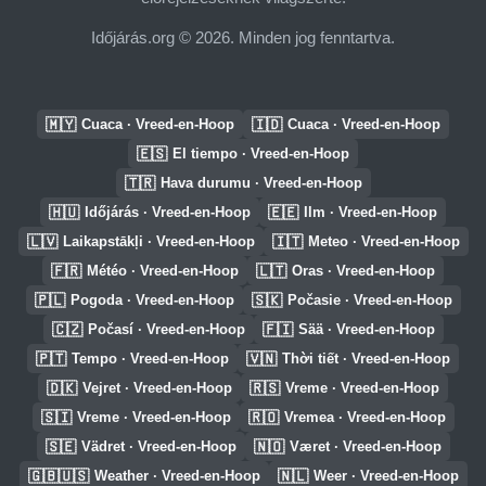
Időjárás.org © 2026. Minden jog fenntartva.
🇲🇾
🇮🇩
Cuaca · Vreed-en-Hoop
Cuaca · Vreed-en-Hoop
🇪🇸
El tiempo · Vreed-en-Hoop
🇹🇷
Hava durumu · Vreed-en-Hoop
🇭🇺
🇪🇪
Időjárás · Vreed-en-Hoop
Ilm · Vreed-en-Hoop
🇱🇻
🇮🇹
Laikapstākļi · Vreed-en-Hoop
Meteo · Vreed-en-Hoop
🇫🇷
🇱🇹
Météo · Vreed-en-Hoop
Oras · Vreed-en-Hoop
🇵🇱
🇸🇰
Pogoda · Vreed-en-Hoop
Počasie · Vreed-en-Hoop
🇨🇿
🇫🇮
Počasí · Vreed-en-Hoop
Sää · Vreed-en-Hoop
🇵🇹
🇻🇳
Tempo · Vreed-en-Hoop
Thời tiết · Vreed-en-Hoop
🇩🇰
🇷🇸
Vejret · Vreed-en-Hoop
Vreme · Vreed-en-Hoop
🇸🇮
🇷🇴
Vreme · Vreed-en-Hoop
Vremea · Vreed-en-Hoop
🇸🇪
🇳🇴
Vädret · Vreed-en-Hoop
Været · Vreed-en-Hoop
🇬🇧🇺🇸
🇳🇱
Weather · Vreed-en-Hoop
Weer · Vreed-en-Hoop