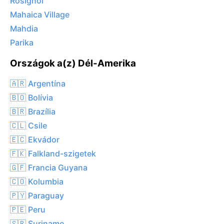
Rosignol
Mahaica Village
Mahdia
Parika
Országok a(z) Dél-Amerika
🇦🇷 Argentína
🇧🇴 Bolívia
🇧🇷 Brazília
🇨🇱 Csile
🇪🇨 Ekvádor
🇫🇰 Falkland-szigetek
🇬🇫 Francia Guyana
🇨🇴 Kolumbia
🇵🇾 Paraguay
🇵🇪 Peru
🇸🇷 Suriname