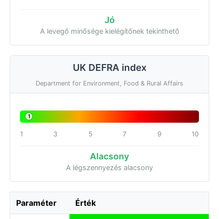
Jó
A levegő minősége kielégítőnek tekinthető
UK DEFRA index
Department for Environment, Food & Rural Affairs
1
1
3
5
7
9
10
Alacsony
A légszennyezés alacsony
Paraméter
Érték