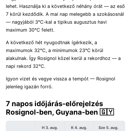
lehet. Használja ki a következő néhány órát — az eső
7 körül kezdődik. A mai nap melegebb a szokásosnál
— nagyjából 3°C-kal a tipikus augusztus havi
maximum 30°C felett.
A következő hét nyugodtnak ígérkezik, a
maximumok 32°C, a minimumok 23°C körül
alakulnak. Így Rosignol közel kerül a rekordhoz — a
napi rekord 32°C.
Igyon vizet és vegye vissza a tempót — Rosignol
jelenleg igazán forró.
7 napos időjárás-előrejelzés
Rosignol-ben, Guyana-ben 🇬🇾
H 3. aug.
K 4. aug.
Sze 5. aug.
C