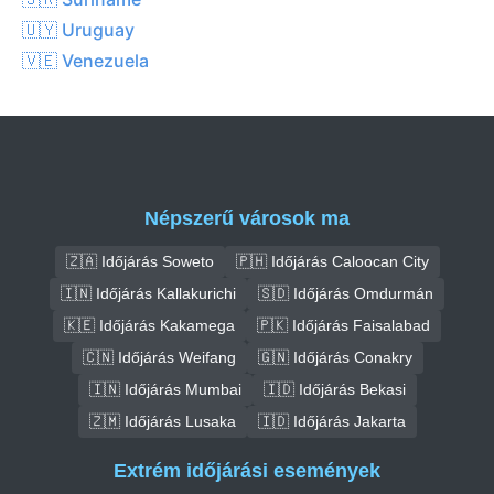
🇺🇾 Uruguay
🇻🇪 Venezuela
Népszerű városok ma
🇿🇦 Időjárás Soweto
🇵🇭 Időjárás Caloocan City
🇮🇳 Időjárás Kallakurichi
🇸🇩 Időjárás Omdurmán
🇰🇪 Időjárás Kakamega
🇵🇰 Időjárás Faisalabad
🇨🇳 Időjárás Weifang
🇬🇳 Időjárás Conakry
🇮🇳 Időjárás Mumbai
🇮🇩 Időjárás Bekasi
🇿🇲 Időjárás Lusaka
🇮🇩 Időjárás Jakarta
Extrém időjárási események