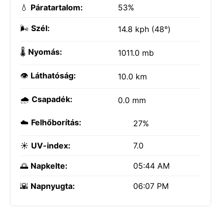
💧
Páratartalom:
53%
🌬️
Szél:
14.8 kph (48°)
🌡️
Nyomás:
1011.0 mb
👁️
Láthatóság:
10.0 km
🌧️
Csapadék:
0.0 mm
☁️
Felhőborítás:
27%
☀️
UV-index:
7.0
🌅
Napkelte:
05:44 AM
🌇
Napnyugta:
06:07 PM