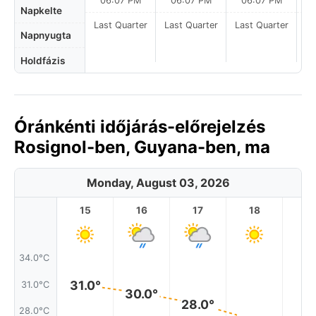
06:07 PM
06:07 PM
06:07 PM
Napkelte
Last Quarter
Last Quarter
Last Quarter
La
Napnyugta
Holdfázis
Óránkénti időjárás-előrejelzés
Rosignol-ben, Guyana-ben, ma
Monday, August 03, 2026
15
16
17
18
1
34.0°C
31.0°
31.0°C
30.0°
28.0°
28.0°C