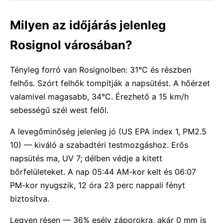
Milyen az időjárás jelenleg
Rosignol városában?
Tényleg forró van Rosignolben: 31°C és részben
felhős. Szórt felhők tompítják a napsütést. A hőérzet
valamivel magasabb, 34°C. Érezhető a 15 km/h
sebességű szél west felől.
A levegőminőség jelenleg jó (US EPA index 1, PM2.5
10) — kiváló a szabadtéri testmozgáshoz. Erős
napsütés ma, UV 7; délben védje a kitett
bőrfelületeket. A nap 05:44 AM-kor kelt és 06:07
PM-kor nyugszik, 12 óra 23 perc nappali fényt
biztosítva.
Legyen résen — 36% esély záporokra, akár 0 mm is