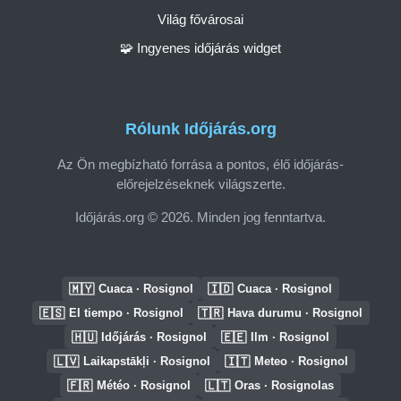
Világ fővárosai
🧩 Ingyenes időjárás widget
Rólunk Időjárás.org
Az Ön megbízható forrása a pontos, élő időjárás-
előrejelzéseknek világszerte.
Időjárás.org © 2026. Minden jog fenntartva.
🇲🇾
🇮🇩
Cuaca · Rosignol
Cuaca · Rosignol
🇪🇸
🇹🇷
El tiempo · Rosignol
Hava durumu · Rosignol
🇭🇺
🇪🇪
Időjárás · Rosignol
Ilm · Rosignol
🇱🇻
🇮🇹
Laikapstākļi · Rosignol
Meteo · Rosignol
🇫🇷
🇱🇹
Météo · Rosignol
Oras · Rosignolas