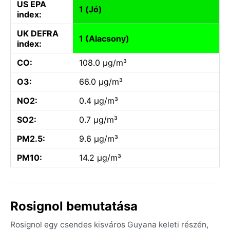
US EPA
1 (Jó)
index:
UK DEFRA
1 (Alacsony)
index:
CO:
108.0 µg/m³
O3:
66.0 µg/m³
NO2:
0.4 µg/m³
SO2:
0.7 µg/m³
PM2.5:
9.6 µg/m³
PM10:
14.2 µg/m³
Rosignol bemutatása
Rosignol egy csendes kisváros Guyana keleti részén,