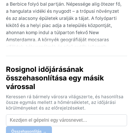
a Berbice folyó bal partján. Népessége alig ötezer fő,
a hangulata vidéki és nyugodt – a trópusi növényzet
és az alacsony épületek uralják a tájat. A folyóparti
kikötő és a helyi piac adja a település központját,
ahonnan komp indul a túlparton fekvő New
Amsterdamra. A környék geográfiáját mocsaras
alföldek, kókuszpálmák és sűrű erdők jellemzik.
Rosignol nem turistacélpont, hanem egy autentikus
guyanai közösség, ahol a mindennapi élet a folyó
Rosignol időjárásának
ritmusához igazodik.
összehasonlítása egy másik
A város a Köppen-besorolás szerint Af, azaz trópusi
várossal
esőerdő éghajlatú. Egész évben magas, 26–28
Celsius-fok közötti hőmérséklet várható, a
Keressen rá bármely városra világszerte, és hasonlítsa
páratartalom pedig folyamatosan 80% felett marad.
össze egymás mellett a hőmérsékletet, az időjárási
Csapadék minden hónapban hullik, két kiemelkedően
körülményeket és az előrejelzéseket.
esős időszakkal: májustól júliusig, valamint
novembertől januárig. Ilyenkor szinte naponta
megérkeznek a heves, délutáni záporok. Még a
Összehasonlítás →