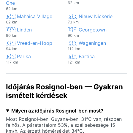
One
62 km
62 km
🇬🇾 Mahaica Village
🇸🇷 Nieuw Nickerie
62 km
73 km
🇬🇾 Linden
🇬🇾 Georgetown
90 km
90 km
🇬🇾 Vreed-en-Hoop
🇸🇷 Wageningen
94 km
112 km
🇬🇾 Parika
🇬🇾 Bartica
117 km
121 km
Időjárás Rosignol-ben — Gyakran
ismételt kérdések
Milyen az időjárás Rosignol-ben most?
Most Rosignol-ben, Guyana-ben, 31°C van, részben
felhős. A páratartalom 53%, a szél sebessége 15
km/h. Az érzett hőmérséklet 34°C.