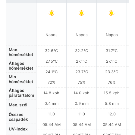
Napos
Napos
Napos
Max.
32.6°C
32.2°C
31.7°C
hőmérséklet
27.5°C
27.1°C
27.1°C
Átlagos
hőmérséklet
24.1°C
23.7°C
23.3°C
Min.
hőmérséklet
72%
75%
76%
Átlagos
14.8 kph
14.0 kph
15.5 kph
páratartalom
0.4 mm
0.9 mm
5.8 mm
Max. szél
11.0
11.0
12.0
Összes
csapadék
05:44 AM
05:44 AM
05:44 AM
0
UV-index