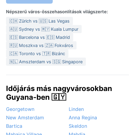
viszonylag szárazabb február–március és augusztus–
szeptember is bőven tartogat esőt. A csomagba
Népszerű város-összehasonlítások világszerte:
könnyű pamutruházat, esőkabát, vízálló cipő és erős
🇨🇭 Zürich vs 🇺🇸 Las Vegas
rovarriasztó kerüljön.
🇦🇺 Sydney vs 🇲🇾 Kuala Lumpur
A legkedvezőbb időszak az utazásra a kora tavaszi és
🇪🇸 Barcelona vs 🇪🇸 Madrid
késő nyári hónapok, amikor a napi
🇷🇺 Moszkva vs 🇿🇦 Fokváros
csapadékmennyiség valamelyest mérséklődik.
🇨🇦 Toronto vs 🇹🇷 Bizánc
Különleges időjárási jelenségek – hurrikánok, szirokkó
🇳🇱 Amszterdam vs 🇸🇬 Singapore
vagy hó – nem fordulnak elő, mivel a város a trópusi
övön belül, a hurrikánövezet déli peremén fekszik.
Ugyanakkor a zivatarok néha áradásokat okozhatnak
a lap
Időjárás más nagyvárosokban
Guyana-ben 🇬🇾
Georgetown
Linden
New Amsterdam
Anna Regina
Bartica
Skeldon
Mahaica Village
Mahdia