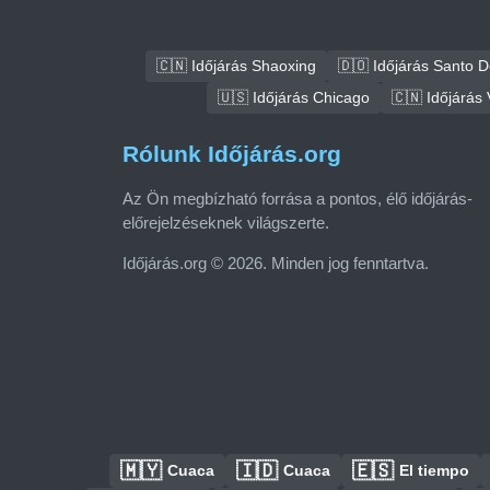
🇨🇳 Időjárás Shaoxing
🇩🇴 Időjárás Santo 
🇺🇸 Időjárás Chicago
🇨🇳 Időjárás
Rólunk Időjárás.org
Az Ön megbízható forrása a pontos, élő időjárás-
előrejelzéseknek világszerte.
Időjárás.org © 2026. Minden jog fenntartva.
🇲🇾
🇮🇩
🇪🇸
Cuaca
Cuaca
El tiempo