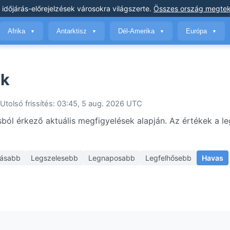
 időjárás-előrejelzések
városokra világszerte
.
Összes ország megtek
Afrika
Antarktisz
Dél-Amerika
Európa
▼
▼
▼
▼
ik
Utolsó frissítés: 03:45, 5 aug. 2026 UTC
sból érkező aktuális megfigyelések alapján. Az értékek a le
ásabb
Legszelesebb
Legnaposabb
Legfelhősebb
Havas