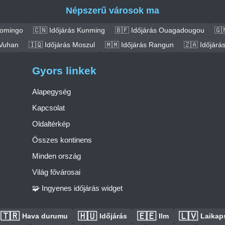
Népszerű városok ma
Domingo
🇨🇳 Időjárás Kunming
🇧🇫 Időjárás Ouagadougou
🇬
 Vuhan
🇮🇶 Időjárás Moszul
🇲🇲 Időjárás Rangun
🇿🇦 Időjár
Gyors linkek
Alapegység
Kapcsolat
Oldaltérkép
Összes kontinens
Minden ország
Világ fővárosai
🧩 Ingyenes időjárás widget
🇹🇷
🇭🇺
🇪🇪
🇱🇻
Hava durumu
Időjárás
Ilm
Laikaps