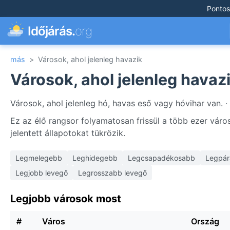
Pontos
Időjárás.
org
más
>
Városok, ahol jelenleg havazik
Városok, ahol jelenleg havaz
Városok, ahol jelenleg hó, havas eső vagy hóvihar van.
·
Ez az élő rangsor folyamatosan frissül a több ezer váro
jelentett állapotokat tükrözik.
Legmelegebb
Leghidegebb
Legcsapadékosabb
Legpár
Legjobb levegő
Legrosszabb levegő
Legjobb városok most
#
Város
Ország