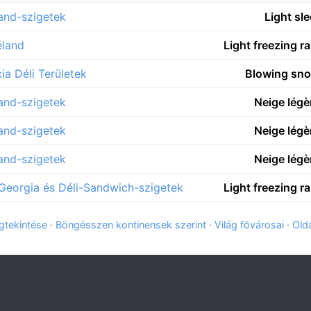
land-szigetek
Light sl
éland
Light freezing r
ia Déli Területek
Blowing sn
land-szigetek
Neige lég
land-szigetek
Neige lég
land-szigetek
Neige lég
-Georgia és Déli-Sandwich-szigetek
Light freezing r
tekintése
·
Böngésszen kontinensek szerint
·
Világ fővárosai
·
Old