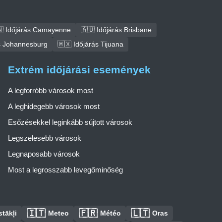
 Időjárás Camayenne
🇦🇺 Időjárás Brisbane
ás Johannesburg
🇲🇽 Időjárás Tijuana
Extrém időjárási események
A legforróbb városok most
A leghidegebb városok most
Esőzésekkel leginkább sújtott városok
Legszelesebb városok
Legnaposabb városok
Most a legrosszabb levegőminőség
🇮🇹
🇫🇷
🇱🇹
tākļi
Meteo
Météo
Oras