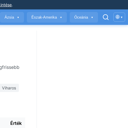
intése
.
🌐
Ázsia
Észak-Amerika
Óceánia
▾
▼
▼
▼
gfrissebb
Viharos
Érték