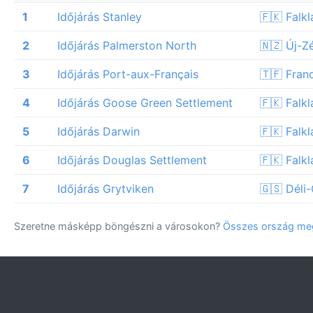
1
Időjárás Stanley
🇫🇰 Falk
2
Időjárás Palmerston North
🇳🇿 Új-Z
3
Időjárás Port-aux-Français
🇹🇫 Franc
4
Időjárás Goose Green Settlement
🇫🇰 Falk
5
Időjárás Darwin
🇫🇰 Falk
6
Időjárás Douglas Settlement
🇫🇰 Falk
7
Időjárás Grytviken
🇬🇸 Déli
Szeretne másképp böngészni a városokon?
Összes ország meg