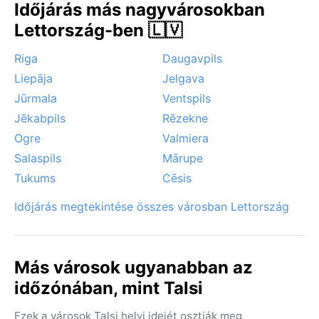
Időjárás más nagyvárosokban
Lettország-ben 🇱🇻
Riga
Daugavpils
Liepāja
Jelgava
Jūrmala
Ventspils
Jēkabpils
Rēzekne
Ogre
Valmiera
Salaspils
Mārupe
Tukums
Cēsis
Időjárás megtekintése összes városban Lettország
Más városok ugyanabban az
időzónában, mint Talsi
Ezek a városok Talsi helyi idejét osztják meg