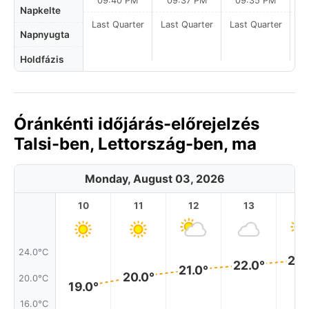
09:40 PM
09:37 PM
09:35 PM
Napkelte
Last Quarter
Last Quarter
Last Quarter
La
Napnyugta
Holdfázis
Óránkénti időjárás-előrejelzés
Talsi-ben, Lettország-ben, ma
Monday, August 03, 2026
10
11
12
13
1
24.0°C
23.
22.0°
21.0°
20.0°
20.0°C
19.0°
16.0°C