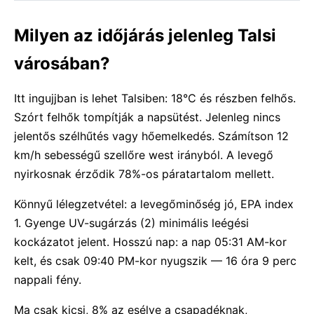
Milyen az időjárás jelenleg Talsi
városában?
Itt ingujjban is lehet Talsiben: 18°C és részben felhős.
Szórt felhők tompítják a napsütést. Jelenleg nincs
jelentős szélhűtés vagy hőemelkedés. Számítson 12
km/h sebességű szellőre west irányból. A levegő
nyirkosnak érződik 78%-os páratartalom mellett.
Könnyű lélegzetvétel: a levegőminőség jó, EPA index
1. Gyenge UV-sugárzás (2) minimális leégési
kockázatot jelent. Hosszú nap: a nap 05:31 AM-kor
kelt, és csak 09:40 PM-kor nyugszik — 16 óra 9 perc
nappali fény.
Ma csak kicsi, 8% az esélye a csapadéknak,