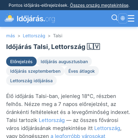
Pontos időjárás-előrejelzések
.
Összes ország megtekintése
.
☰
Időjárás.
org
🌐
más
>
Lettország
>
Talsi
Időjárás Talsi, Lettország 🇱🇻
Előrejelzés
Időjárás augusztusban
Időjárás szeptemberben
Éves átlagok
Lettország időjárása
Élő időjárás Talsi-ban, jelenleg 18°C, részben
felhős. Nézze meg a 7 napos előrejelzést, az
óránkénti feltételeket és a levegőminőség indexet.
Talsi tartozik
Lettország
— az összes fővárosi
város időjárásának megtekintése itt
Lettország
,
vagy böngésszen
a legforróbb városokat