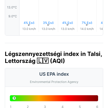
13.0°C
9.0°C
4% Eső
3% Eső
4% Eső
7% Eső
4% E
↑
↑
↑
↑
13.0 km/h
13.0 km/h
13.0 km/h
14.0 km/h
14.0 
Légszennyezettségi index in Talsi,
Lettország 🇱🇻 (AQI)
US EPA index
Environmental Protection Agency
1
1
2
3
4
5
6