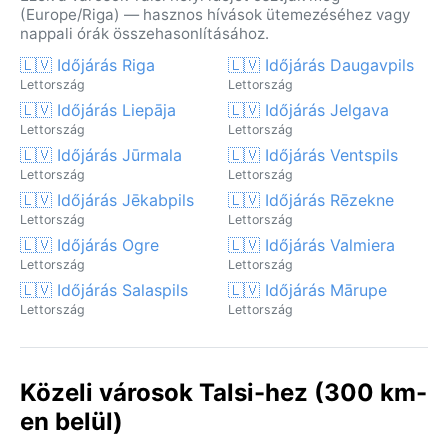
(Europe/Riga) — hasznos hívások ütemezéséhez vagy
nappali órák összehasonlításához.
🇱🇻 Időjárás Riga
🇱🇻 Időjárás Daugavpils
Lettország
Lettország
🇱🇻 Időjárás Liepāja
🇱🇻 Időjárás Jelgava
Lettország
Lettország
🇱🇻 Időjárás Jūrmala
🇱🇻 Időjárás Ventspils
Lettország
Lettország
🇱🇻 Időjárás Jēkabpils
🇱🇻 Időjárás Rēzekne
Lettország
Lettország
🇱🇻 Időjárás Ogre
🇱🇻 Időjárás Valmiera
Lettország
Lettország
🇱🇻 Időjárás Salaspils
🇱🇻 Időjárás Mārupe
Lettország
Lettország
Közeli városok Talsi-hez (300 km-
en belül)