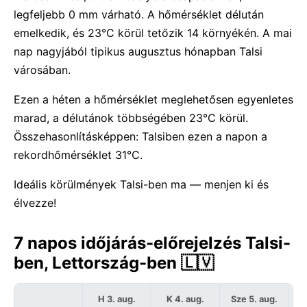
legfeljebb 0 mm várható. A hőmérséklet délután
emelkedik, és 23°C körül tetőzik 14 környékén. A mai
nap nagyjából tipikus augusztus hónapban Talsi
városában.
Ezen a héten a hőmérséklet meglehetősen egyenletes
marad, a délutánok többségében 23°C körül.
Összehasonlításképpen: Talsiben ezen a napon a
rekordhőmérséklet 31°C.
Ideális körülmények Talsi-ben ma — menjen ki és
élvezze!
7 napos időjárás-előrejelzés Talsi-
ben, Lettország-ben 🇱🇻
H 3. aug.
K 4. aug.
Sze 5. aug.
C