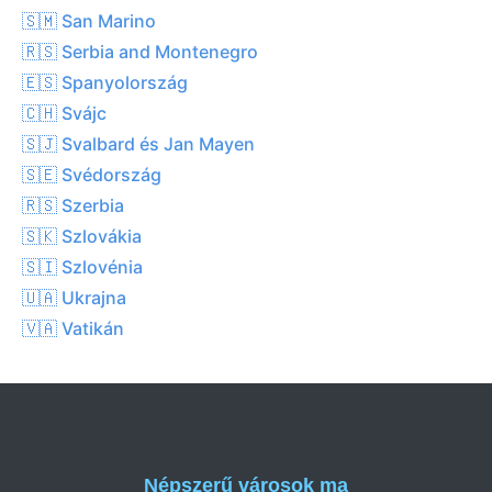
🇸🇲 San Marino
🇷🇸 Serbia and Montenegro
🇪🇸 Spanyolország
🇨🇭 Svájc
🇸🇯 Svalbard és Jan Mayen
🇸🇪 Svédország
🇷🇸 Szerbia
🇸🇰 Szlovákia
🇸🇮 Szlovénia
🇺🇦 Ukrajna
🇻🇦 Vatikán
Népszerű városok ma