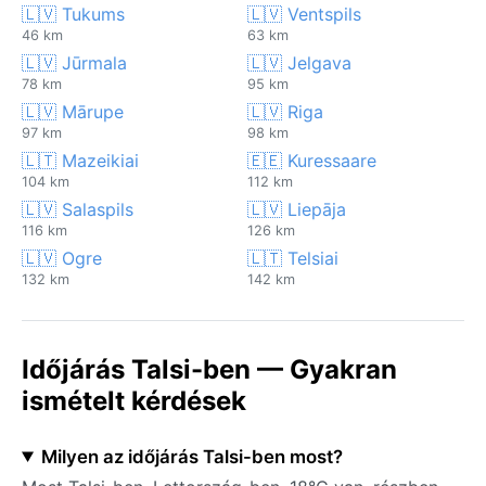
🇱🇻 Tukums
🇱🇻 Ventspils
46 km
63 km
🇱🇻 Jūrmala
🇱🇻 Jelgava
78 km
95 km
🇱🇻 Mārupe
🇱🇻 Riga
97 km
98 km
🇱🇹 Mazeikiai
🇪🇪 Kuressaare
104 km
112 km
🇱🇻 Salaspils
🇱🇻 Liepāja
116 km
126 km
🇱🇻 Ogre
🇱🇹 Telsiai
132 km
142 km
Időjárás Talsi-ben — Gyakran
ismételt kérdések
Milyen az időjárás Talsi-ben most?