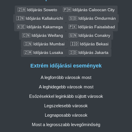
🇿🇦 Időjárás Soweto
🇵🇭 Időjárás Caloocan City
🇮🇳 Időjárás Kallakurichi
🇸🇩 Időjárás Omdurmán
🇰🇪 Időjárás Kakamega
🇵🇰 Időjárás Faisalabad
🇨🇳 Időjárás Weifang
🇬🇳 Időjárás Conakry
🇮🇳 Időjárás Mumbai
🇮🇩 Időjárás Bekasi
🇿🇲 Időjárás Lusaka
🇮🇩 Időjárás Jakarta
Extrém időjárási események
A legforróbb városok most
A leghidegebb városok most
Esőzésekkel leginkább sújtott városok
Legszelesebb városok
Legnaposabb városok
Most a legrosszabb levegőminőség