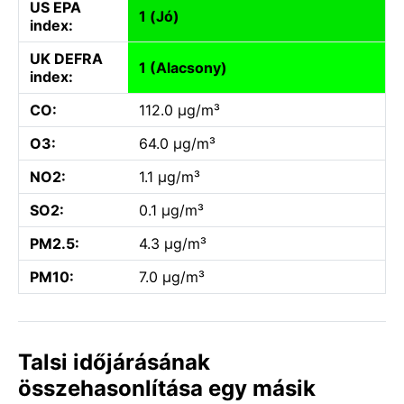
US EPA
1 (Jó)
index:
UK DEFRA
1 (Alacsony)
index:
CO:
112.0 µg/m³
O3:
64.0 µg/m³
NO2:
1.1 µg/m³
SO2:
0.1 µg/m³
PM2.5:
4.3 µg/m³
PM10:
7.0 µg/m³
Talsi időjárásának
összehasonlítása egy másik