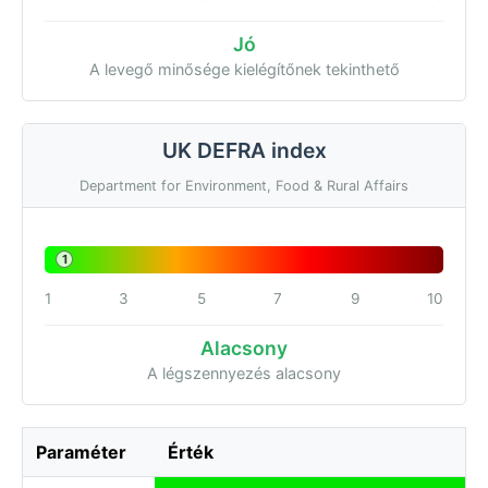
Jó
A levegő minősége kielégítőnek tekinthető
UK DEFRA index
Department for Environment, Food & Rural Affairs
1
1
3
5
7
9
10
Alacsony
A légszennyezés alacsony
Paraméter
Érték