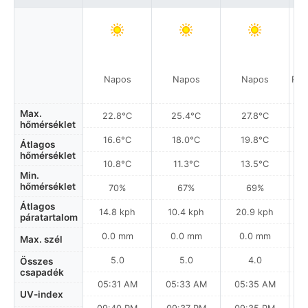
Napos
Napos
Napos
Rés
Max.
22.8°C
25.4°C
27.8°C
hőmérséklet
16.6°C
18.0°C
19.8°C
Átlagos
hőmérséklet
10.8°C
11.3°C
13.5°C
Min.
hőmérséklet
70%
67%
69%
Átlagos
14.8 kph
10.4 kph
20.9 kph
páratartalom
0.0 mm
0.0 mm
0.0 mm
Max. szél
5.0
5.0
4.0
Összes
csapadék
05:31 AM
05:33 AM
05:35 AM
UV-index