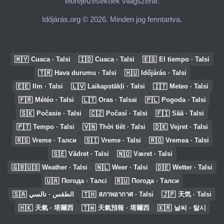
előrejelzéseknek világszerte.
Időjárás.org © 2026. Minden jog fenntartva.
🇲🇾
🇮🇩
🇪🇸
Cuaca · Talsi
Cuaca · Talsi
El tiempo · Talsi
🇹🇷
🇭🇺
Hava durumu · Talsi
Időjárás · Talsi
🇪🇪
🇱🇻
🇮🇹
Ilm · Talsi
Laikapstākļi · Talsi
Meteo · Talsi
🇫🇷
🇱🇹
🇵🇱
Météo · Talsi
Oras · Talsai
Pogoda · Talsi
🇸🇰
🇨🇿
🇫🇮
Počasie · Talsi
Počasí · Talsi
Sää · Talsi
🇵🇹
🇻🇳
🇩🇰
Tempo · Talsi
Thời tiết · Talsi
Vejret · Talsi
🇷🇸
🇸🇮
🇷🇴
Vreme · Талси
Vreme · Talsi
Vremea · Talsi
🇸🇪
🇳🇴
Vädret · Talsi
Været · Talsi
🇬🇧🇺🇸
🇳🇱
🇩🇪
Weather · Talsi
Weer · Talsi
Wetter · Talsi
🇺🇦
🇷🇺
Погода · Талсі
Погода · Талси
🇸🇦
🇹🇭
🇯🇵
الطقس · تالسي
สภาพอากาศ · Talsi
天気 · Talsi
🇭🇰
🇹🇼
🇰🇷
天氣 · 塔爾西
天氣預報 · 塔爾西
날씨 · 탈시