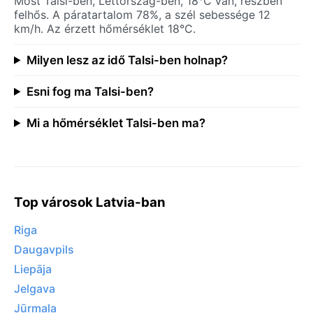
Most Talsi-ben, Lettország-ben, 18°C van, részben
felhős. A páratartalom 78%, a szél sebessége 12
km/h. Az érzett hőmérséklet 18°C.
Milyen lesz az idő Talsi-ben holnap?
Esni fog ma Talsi-ben?
Mi a hőmérséklet Talsi-ben ma?
Top városok Latvia-ban
Riga
Daugavpils
Liepāja
Jelgava
Jūrmala