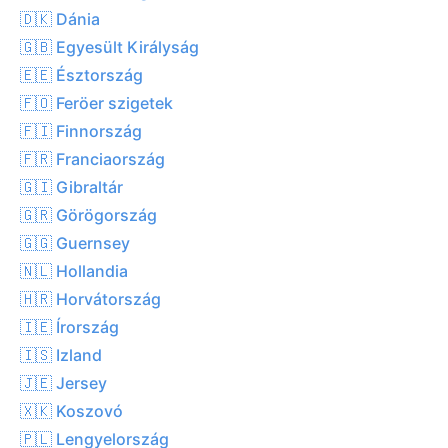
🇩🇰 Dánia
🇬🇧 Egyesült Királyság
🇪🇪 Észtország
🇫🇴 Feröer szigetek
🇫🇮 Finnország
🇫🇷 Franciaország
🇬🇮 Gibraltár
🇬🇷 Görögország
🇬🇬 Guernsey
🇳🇱 Hollandia
🇭🇷 Horvátország
🇮🇪 Írország
🇮🇸 Izland
🇯🇪 Jersey
🇽🇰 Koszovó
🇵🇱 Lengyelország