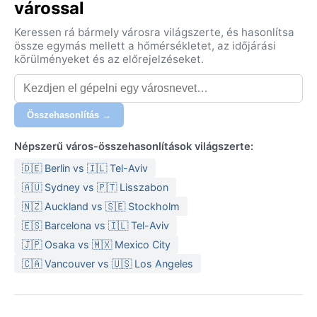
várossal
Keressen rá bármely városra világszerte, és hasonlítsa
össze egymás mellett a hőmérsékletet, az időjárási
körülményeket és az előrejelzéseket.
Összehasonlítás →
Népszerű város-összehasonlítások világszerte:
🇩🇪 Berlin vs 🇮🇱 Tel-Aviv
🇦🇺 Sydney vs 🇵🇹 Lisszabon
🇳🇿 Auckland vs 🇸🇪 Stockholm
🇪🇸 Barcelona vs 🇮🇱 Tel-Aviv
🇯🇵 Osaka vs 🇲🇽 Mexico City
🇨🇦 Vancouver vs 🇺🇸 Los Angeles