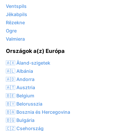
Ventspils
Jēkabpils
Rēzekne
Ogre
Valmiera
Országok a(z) Európa
🇦🇽 Åland-szigetek
🇦🇱 Albánia
🇦🇩 Andorra
🇦🇹 Ausztria
🇧🇪 Belgium
🇧🇾 Belorusszia
🇧🇦 Bosznia és Hercegovina
🇧🇬 Bulgária
🇨🇿 Csehország