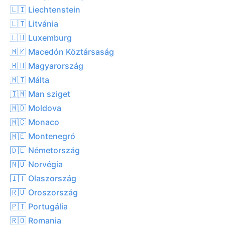
🇱🇮 Liechtenstein
🇱🇹 Litvánia
🇱🇺 Luxemburg
🇲🇰 Macedón Köztársaság
🇭🇺 Magyarország
🇲🇹 Málta
🇮🇲 Man sziget
🇲🇩 Moldova
🇲🇨 Monaco
🇲🇪 Montenegró
🇩🇪 Németország
🇳🇴 Norvégia
🇮🇹 Olaszország
🇷🇺 Oroszország
🇵🇹 Portugália
🇷🇴 Romania