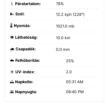
💧
Páratartalom:
78%
🌬️
Szél:
12.2 kph (228°)
🌡️
Nyomás:
1021.0 mb
👁️
Láthatóság:
10.0 km
🌧️
Csapadék:
0.0 mm
☁️
Felhőborítás:
25%
☀️
UV-index:
2.0
🌅
Napkelte:
05:31 AM
🌇
Napnyugta:
09:40 PM