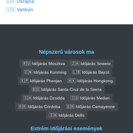
🇺🇦 Ukrajna
🇻🇦 Vatikán
Népszerű városok ma
🇷🇺 Időjárás Moszkva
🇿🇦 Időjárás Soweto
🇨🇳 Időjárás Kunming
🇱🇧 Időjárás Bejrút
🇰🇵 Időjárás Phenjan
🇭🇰 Időjárás Hongkong
🇧🇴 Időjárás Santa Cruz de la Sierra
🇸🇦 Időjárás Dzsidda
🇮🇩 Időjárás Medan
🇦🇷 Időjárás Córdoba
🇬🇳 Időjárás Camayenne
🇮🇳 Időjárás Delhi
Extrém időjárási események