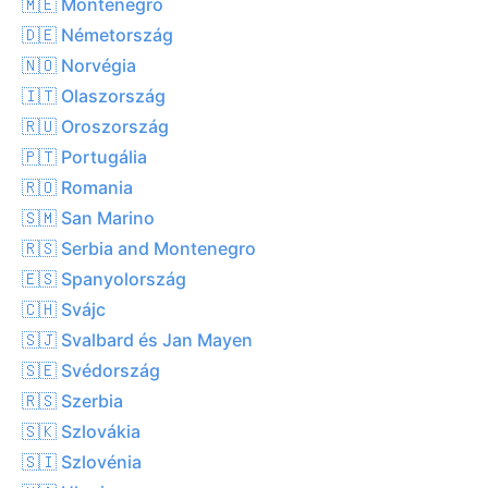
🇲🇪 Montenegró
🇩🇪 Németország
🇳🇴 Norvégia
🇮🇹 Olaszország
🇷🇺 Oroszország
🇵🇹 Portugália
🇷🇴 Romania
🇸🇲 San Marino
🇷🇸 Serbia and Montenegro
🇪🇸 Spanyolország
🇨🇭 Svájc
🇸🇯 Svalbard és Jan Mayen
🇸🇪 Svédország
🇷🇸 Szerbia
🇸🇰 Szlovákia
🇸🇮 Szlovénia