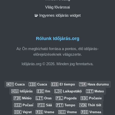
Világ fővárosai
🧩 Ingyenes időjárás widget
Rólunk Időjárás.org
Az Ön megbízható forrása a pontos, élő időjárás-
előrejelzéseknek világszerte.
Időjárás.org © 2026. Minden jog fenntartva.
🇲🇾
🇮🇩
🇪🇸
🇹🇷
Cuaca
Cuaca
El tiempo
Hava durumu
🇭🇺
🇪🇪
🇱🇻
🇮🇹
Időjárás
Ilm
Laikapstākļi
Meteo
🇫🇷
🇱🇹
🇵🇱
🇸🇰
Météo
Oras
Pogoda
Počasie
🇨🇿
🇫🇮
🇵🇹
🇻🇳
Počasí
Sää
Tempo
Thời tiết
🇩🇰
🇷🇸
🇸🇮
🇷🇴
Vejret
Vreme
Vreme
Vremea