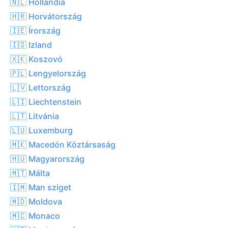
🇳🇱 Hollandia
🇭🇷 Horvátország
🇮🇪 Írország
🇮🇸 Izland
🇽🇰 Koszovó
🇵🇱 Lengyelország
🇱🇻 Lettország
🇱🇮 Liechtenstein
🇱🇹 Litvánia
🇱🇺 Luxemburg
🇲🇰 Macedón Köztársaság
🇭🇺 Magyarország
🇲🇹 Málta
🇮🇲 Man sziget
🇲🇩 Moldova
🇲🇨 Monaco