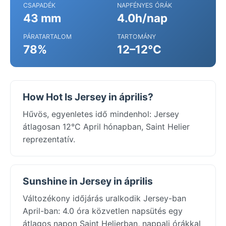
CSAPADÉK
NAPFÉNYES ÓRÁK
43 mm
4.0h/nap
PÁRATARTALOM
TARTOMÁNY
78%
12–12°C
How Hot Is Jersey in április?
Hűvös, egyenletes idő mindenhol: Jersey
átlagosan 12°C April hónapban, Saint Helier
reprezentatív.
Sunshine in Jersey in április
Változékony időjárás uralkodik Jersey-ban
April-ban: 4.0 óra közvetlen napsütés egy
átlagos napon Saint Helierban, nappali órákkal