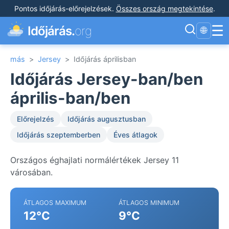
Pontos időjárás-előrejelzések
.
Összes ország megtekintése
.
☰
Időjárás.
org
🌐
más
>
Jersey
>
Időjárás áprilisban
Időjárás Jersey-ban/ben
április-ban/ben
Előrejelzés
Időjárás augusztusban
Időjárás szeptemberben
Éves átlagok
Országos éghajlati normálértékek Jersey 11
városában.
ÁTLAGOS MAXIMUM
ÁTLAGOS MINIMUM
12°C
9°C