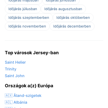
Időjárás májusban
Időjárás júniusban
Időjárás júliusban
Időjárás augusztusban
Időjárás szeptemberben
Időjárás októberben
Időjárás novemberben
Időjárás decemberben
Top városok Jersey-ban
Saint Helier
Trinity
Saint John
Országok a(z) Európa
🇦🇽 Åland-szigetek
🇦🇱 Albánia