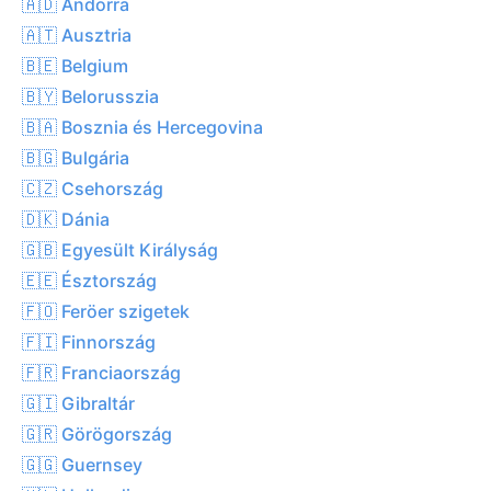
🇦🇩 Andorra
🇦🇹 Ausztria
🇧🇪 Belgium
🇧🇾 Belorusszia
🇧🇦 Bosznia és Hercegovina
🇧🇬 Bulgária
🇨🇿 Csehország
🇩🇰 Dánia
🇬🇧 Egyesült Királyság
🇪🇪 Észtország
🇫🇴 Feröer szigetek
🇫🇮 Finnország
🇫🇷 Franciaország
🇬🇮 Gibraltár
🇬🇷 Görögország
🇬🇬 Guernsey