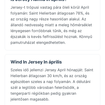
Jersey-t trópusi vastag pára öleli körül April
folyamán: Saint Helierban átlagosan 78%, és
az ország nagy része hasonlóan alakul. Az
állandó nedvesség miatt a meleg hőmérséklet
lényegesen forróbbnak tűnik, és még az
éjszakák is kevés felfrissülést hoznak. Könnyű
pamutruházat elengedhetetlen.
Wind In Jersey In április
Szeles idő jellemzi Jersey April hónapját: Saint
Helierban átlagosan 30 km/h, és az ország
egészében szeles a nap folyamán. A délutáni
szél a legtöbb városban felerősödik, a
tengerparti régiókban pedig gyakran
jelentősen magasabb.