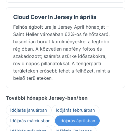
Cloud Cover In Jersey In április
Felhős égbolt uralja Jersey April hónapját –
Saint Helier városában 62%-os felhőtakaró,
hasonlóan borult körülményekkel a legtöbb
régióban. A közvetlen napfény foltos és
szakadozott; számíts szürke időszakokra,
rövid napos pillanatokkal. A tengerparti
területeken erősebb lehet a felhőzet, mint a
belső területeken.
További hónapok Jersey-ban/ben
Időjárás januárban
Időjárás februárban
Időjárás márciusban
Időjárás áprilisban