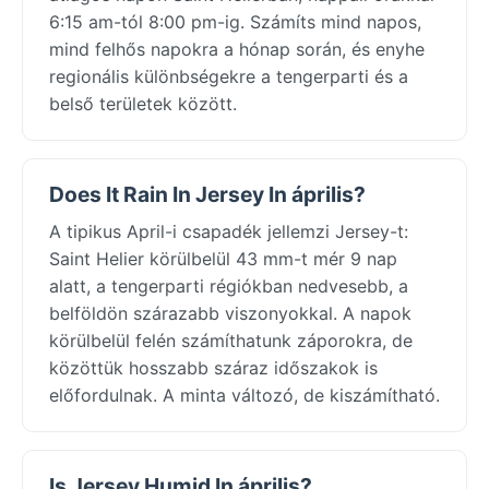
6:15 am-tól 8:00 pm-ig. Számíts mind napos,
mind felhős napokra a hónap során, és enyhe
regionális különbségekre a tengerparti és a
belső területek között.
Does It Rain In Jersey In április?
A tipikus April-i csapadék jellemzi Jersey-t:
Saint Helier körülbelül 43 mm-t mér 9 nap
alatt, a tengerparti régiókban nedvesebb, a
belföldön szárazabb viszonyokkal. A napok
körülbelül felén számíthatunk záporokra, de
közöttük hosszabb száraz időszakok is
előfordulnak. A minta változó, de kiszámítható.
Is Jersey Humid In április?