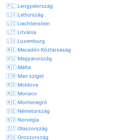
🇵🇱 Lengyelország
🇱🇻 Lettország
🇱🇮 Liechtenstein
🇱🇹 Litvánia
🇱🇺 Luxemburg
🇲🇰 Macedón Köztársaság
🇭🇺 Magyarország
🇲🇹 Málta
🇮🇲 Man sziget
🇲🇩 Moldova
🇲🇨 Monaco
🇲🇪 Montenegró
🇩🇪 Németország
🇳🇴 Norvégia
🇮🇹 Olaszország
🇷🇺 Oroszország