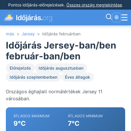
Pontos időjárás-előrejelzések
.
Összes ország megtekintése
.
☰
Időjárás.
org
🌐
más
>
Jersey
>
Időjárás februárban
Időjárás Jersey-ban/ben
február-ban/ben
Előrejelzés
Időjárás augusztusban
Időjárás szeptemberben
Éves átlagok
Országos éghajlati normálértékek Jersey 11
városában.
ÁTLAGOS MAXIMUM
ÁTLAGOS MINIMUM
9°C
7°C