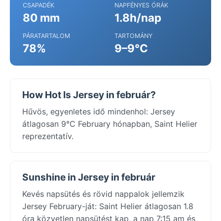
CSAPADÉK
NAPFÉNYES ÓRÁK
80 mm
1.8h/nap
PÁRATARTALOM
TARTOMÁNY
78%
9–9°C
How Hot Is Jersey in február?
Hűvös, egyenletes idő mindenhol: Jersey
átlagosan 9°C February hónapban, Saint Helier
reprezentatív.
Sunshine in Jersey in február
Kevés napsütés és rövid nappalok jellemzik
Jersey February-ját: Saint Helier átlagosan 1.8
óra közvetlen napsütést kap, a nap 7:15 am és