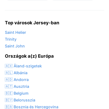
Top városok Jersey-ban
Saint Helier
Trinity
Saint John
Országok a(z) Európa
🇦🇽 Åland-szigetek
🇦🇱 Albánia
🇦🇩 Andorra
🇦🇹 Ausztria
🇧🇪 Belgium
🇧🇾 Belorusszia
🇧🇦 Bosznia és Hercegovina