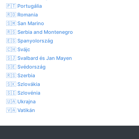
🇵🇹 Portugália
🇷🇴 Romania
🇸🇲 San Marino
🇷🇸 Serbia and Montenegro
🇪🇸 Spanyolország
🇨🇭 Svájc
🇸🇯 Svalbard és Jan Mayen
🇸🇪 Svédország
🇷🇸 Szerbia
🇸🇰 Szlovákia
🇸🇮 Szlovénia
🇺🇦 Ukrajna
🇻🇦 Vatikán