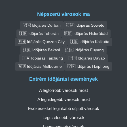
Népszerű városok ma
🇿🇦 Időjárás Durban
🇿🇦 Időjárás Soweto
🇮🇷 Időjárás Teherán
🇵🇰 Időjárás Hiderábád
🇵🇭 Időjárás Quezon City
🇮🇳 Időjárás Kalkutta
🇮🇩 Időjárás Bekasi
🇨🇳 Időjárás Fuyang
🇹🇼 Időjárás Taichung
🇵🇭 Időjárás Davao
🇦🇺 Időjárás Melbourne
🇻🇳 Időjárás Haiphong
Extrém időjárási események
A legforróbb városok most
A leghidegebb városok most
Esőzésekkel leginkább sújtott városok
Legszelesebb városok
Legnaposabb városok