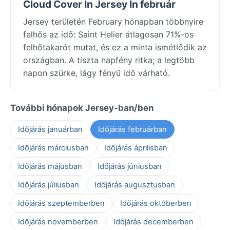
Cloud Cover In Jersey In február
Jersey területén February hónapban többnyire
felhős az idő: Saint Helier átlagosan 71%-os
felhőtakarót mutat, és ez a minta ismétlődik az
országban. A tiszta napfény ritka; a legtöbb
napon szürke, lágy fényű idő várható.
További hónapok Jersey-ban/ben
Időjárás januárban
Időjárás februárban
Időjárás márciusban
Időjárás áprilisban
Időjárás májusban
Időjárás júniusban
Időjárás júliusban
Időjárás augusztusban
Időjárás szeptemberben
Időjárás októberben
Időjárás novemberben
Időjárás decemberben