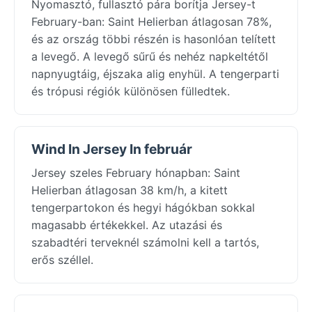
Nyomasztó, fullasztó pára borítja Jersey-t
February-ban: Saint Helierban átlagosan 78%,
és az ország többi részén is hasonlóan telített
a levegő. A levegő sűrű és nehéz napkeltétől
napnyugtáig, éjszaka alig enyhül. A tengerparti
és trópusi régiók különösen fülledtek.
Wind In Jersey In február
Jersey szeles February hónapban: Saint
Helierban átlagosan 38 km/h, a kitett
tengerpartokon és hegyi hágókban sokkal
magasabb értékekkel. Az utazási és
szabadtéri terveknél számolni kell a tartós,
erős széllel.