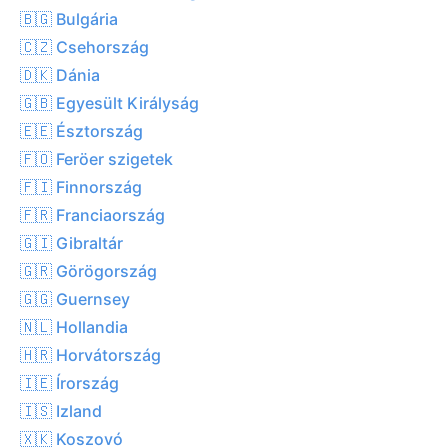
🇧🇬 Bulgária
🇨🇿 Csehország
🇩🇰 Dánia
🇬🇧 Egyesült Királyság
🇪🇪 Észtország
🇫🇴 Feröer szigetek
🇫🇮 Finnország
🇫🇷 Franciaország
🇬🇮 Gibraltár
🇬🇷 Görögország
🇬🇬 Guernsey
🇳🇱 Hollandia
🇭🇷 Horvátország
🇮🇪 Írország
🇮🇸 Izland
🇽🇰 Koszovó