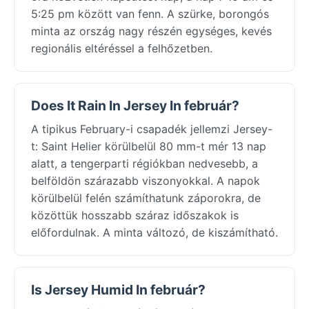
5:25 pm között van fenn. A szürke, borongós
minta az ország nagy részén egységes, kevés
regionális eltéréssel a felhőzetben.
Does It Rain In Jersey In február?
A tipikus February-i csapadék jellemzi Jersey-
t: Saint Helier körülbelül 80 mm-t mér 13 nap
alatt, a tengerparti régiókban nedvesebb, a
belföldön szárazabb viszonyokkal. A napok
körülbelül felén számíthatunk záporokra, de
közöttük hosszabb száraz időszakok is
előfordulnak. A minta változó, de kiszámítható.
Is Jersey Humid In február?