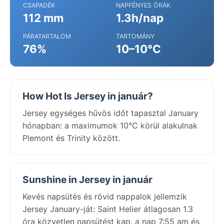
CSAPADÉK
NAPFÉNYES ÓRÁK
112 mm
1.3h/nap
PÁRATARTALOM
TARTOMÁNY
76%
10–10°C
How Hot Is Jersey in január?
Jersey egységes hűvös időt tapasztal January
hónapban: a maximumok 10°C körül alakulnak
Plemont és Trinity között.
Sunshine in Jersey in január
Kevés napsütés és rövid nappalok jellemzik
Jersey January-ját: Saint Helier átlagosan 1.3
óra közvetlen napsütést kap, a nap 7:55 am és