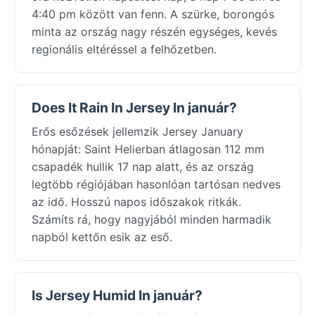
4:40 pm között van fenn. A szürke, borongós
minta az ország nagy részén egységes, kevés
regionális eltéréssel a felhőzetben.
Does It Rain In Jersey In január?
Erős esőzések jellemzik Jersey January
hónapját: Saint Helierban átlagosan 112 mm
csapadék hullik 17 nap alatt, és az ország
legtöbb régiójában hasonlóan tartósan nedves
az idő. Hosszú napos időszakok ritkák.
Számíts rá, hogy nagyjából minden harmadik
napból kettőn esik az eső.
Is Jersey Humid In január?