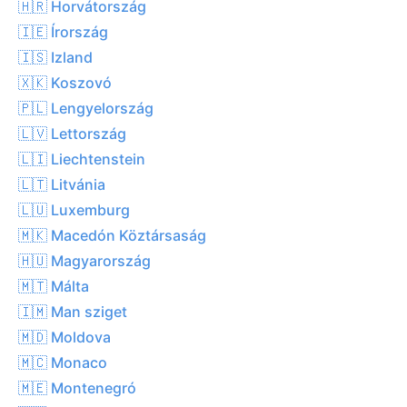
🇭🇷 Horvátország
🇮🇪 Írország
🇮🇸 Izland
🇽🇰 Koszovó
🇵🇱 Lengyelország
🇱🇻 Lettország
🇱🇮 Liechtenstein
🇱🇹 Litvánia
🇱🇺 Luxemburg
🇲🇰 Macedón Köztársaság
🇭🇺 Magyarország
🇲🇹 Málta
🇮🇲 Man sziget
🇲🇩 Moldova
🇲🇨 Monaco
🇲🇪 Montenegró