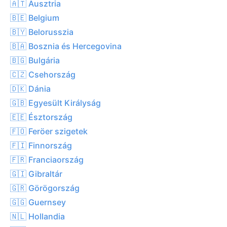
🇦🇹 Ausztria
🇧🇪 Belgium
🇧🇾 Belorusszia
🇧🇦 Bosznia és Hercegovina
🇧🇬 Bulgária
🇨🇿 Csehország
🇩🇰 Dánia
🇬🇧 Egyesült Királyság
🇪🇪 Észtország
🇫🇴 Feröer szigetek
🇫🇮 Finnország
🇫🇷 Franciaország
🇬🇮 Gibraltár
🇬🇷 Görögország
🇬🇬 Guernsey
🇳🇱 Hollandia