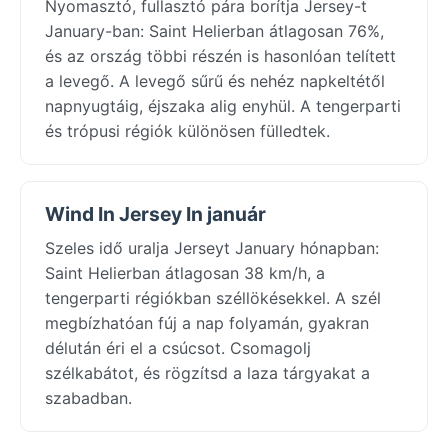
Nyomasztó, fullasztó pára borítja Jersey-t
January-ban: Saint Helierban átlagosan 76%,
és az ország többi részén is hasonlóan telített
a levegő. A levegő sűrű és nehéz napkeltétől
napnyugtáig, éjszaka alig enyhül. A tengerparti
és trópusi régiók különösen fülledtek.
Wind In Jersey In január
Szeles idő uralja Jerseyt January hónapban:
Saint Helierban átlagosan 38 km/h, a
tengerparti régiókban széllökésekkel. A szél
megbízhatóan fúj a nap folyamán, gyakran
délután éri el a csúcsot. Csomagolj
szélkabátot, és rögzítsd a laza tárgyakat a
szabadban.