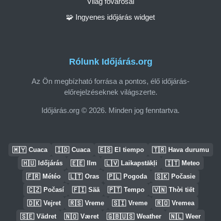
Világ fővárosai
🧩 Ingyenes időjárás widget
Rólunk Időjárás.org
Az Ön megbízható forrása a pontos, élő időjárás-
előrejelzéseknek világszerte.
Időjárás.org © 2026. Minden jog fenntartva.
🇲🇾
🇮🇩
🇪🇸
🇹🇷
Cuaca
Cuaca
El tiempo
Hava durumu
🇭🇺
🇪🇪
🇱🇻
🇮🇹
Időjárás
Ilm
Laikapstākļi
Meteo
🇫🇷
🇱🇹
🇵🇱
🇸🇰
Météo
Oras
Pogoda
Počasie
🇨🇿
🇫🇮
🇵🇹
🇻🇳
Počasí
Sää
Tempo
Thời tiết
🇩🇰
🇷🇸
🇸🇮
🇷🇴
Vejret
Vreme
Vreme
Vremea
🇸🇪
🇳🇴
🇬🇧🇺🇸
🇳🇱
Vädret
Været
Weather
Weer