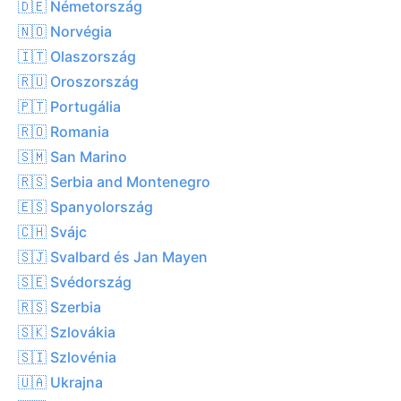
🇩🇪 Németország
🇳🇴 Norvégia
🇮🇹 Olaszország
🇷🇺 Oroszország
🇵🇹 Portugália
🇷🇴 Romania
🇸🇲 San Marino
🇷🇸 Serbia and Montenegro
🇪🇸 Spanyolország
🇨🇭 Svájc
🇸🇯 Svalbard és Jan Mayen
🇸🇪 Svédország
🇷🇸 Szerbia
🇸🇰 Szlovákia
🇸🇮 Szlovénia
🇺🇦 Ukrajna