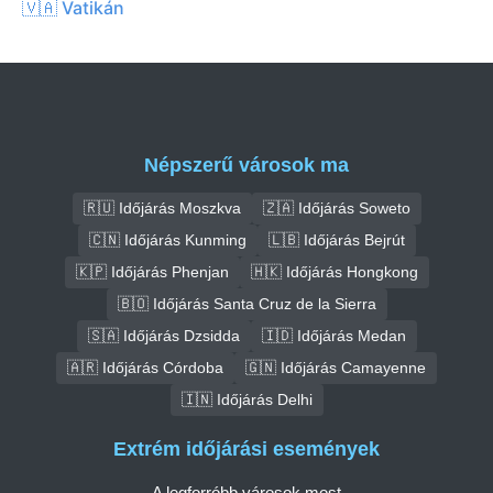
🇻🇦 Vatikán
Népszerű városok ma
🇷🇺 Időjárás Moszkva
🇿🇦 Időjárás Soweto
🇨🇳 Időjárás Kunming
🇱🇧 Időjárás Bejrút
🇰🇵 Időjárás Phenjan
🇭🇰 Időjárás Hongkong
🇧🇴 Időjárás Santa Cruz de la Sierra
🇸🇦 Időjárás Dzsidda
🇮🇩 Időjárás Medan
🇦🇷 Időjárás Córdoba
🇬🇳 Időjárás Camayenne
🇮🇳 Időjárás Delhi
Extrém időjárási események
A legforróbb városok most