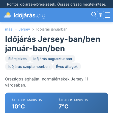
Pontos időjárás-előrejelzések
.
Összes ország megtekintése
.
☰
Időjárás.
org
🌐
más
>
Jersey
>
Időjárás januárban
Időjárás Jersey-ban/ben
január-ban/ben
Előrejelzés
Időjárás augusztusban
Időjárás szeptemberben
Éves átlagok
Országos éghajlati normálértékek Jersey 11
városában.
ÁTLAGOS MAXIMUM
ÁTLAGOS MINIMUM
10°C
7°C