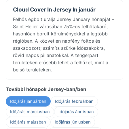
Cloud Cover In Jersey In január
Felhős égbolt uralja Jersey January hónapját –
Saint Helier városában 75%-os felhőtakaró,
hasonlóan borult körülményekkel a legtöbb
régióban. A közvetlen napfény foltos és
szakadozott; számíts szürke időszakokra,
rövid napos pillanatokkal. A tengerparti
területeken erősebb lehet a felhőzet, mint a
belső területeken.
További hónapok Jersey-ban/ben
Időjárás januárban
Időjárás februárban
Időjárás márciusban
Időjárás áprilisban
Időjárás májusban
Időjárás júniusban