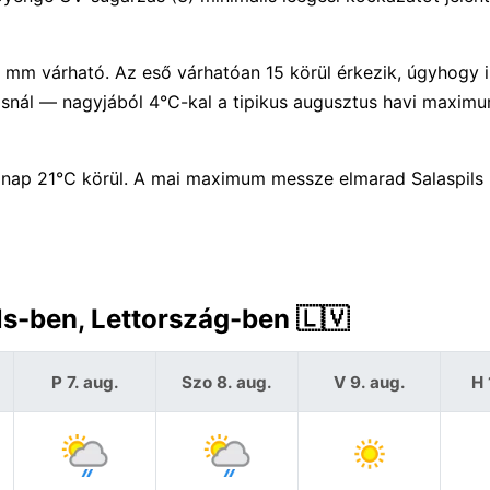
0 mm várható. Az eső várhatóan 15 körül érkezik, úgyhogy i
osnál — nagyjából 4°C-kal a tipikus augusztus havi maxim
 nap 21°C körül. A mai maximum messze elmarad Salaspils
ls-ben, Lettország-ben 🇱🇻
P 7. aug.
Szo 8. aug.
V 9. aug.
H 