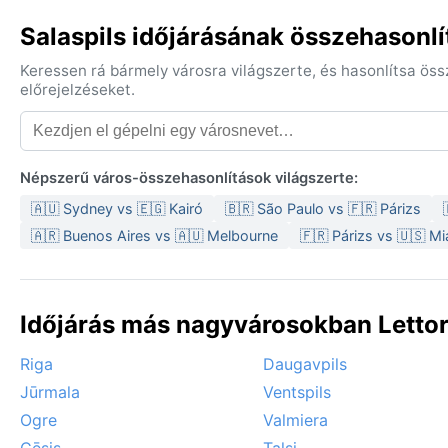
Salaspils időjárásának összehasonlí
Keressen rá bármely városra világszerte, és hasonlítsa ös
előrejelzéseket.
Népszerű város-összehasonlítások világszerte:
🇦🇺 Sydney vs 🇪🇬 Kairó
🇧🇷 São Paulo vs 🇫🇷 Párizs
🇦🇷 Buenos Aires vs 🇦🇺 Melbourne
🇫🇷 Párizs vs 🇺🇸 M
Időjárás más nagyvárosokban Letto
Riga
Daugavpils
Jūrmala
Ventspils
Ogre
Valmiera