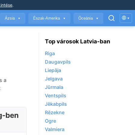
intése
.
🌐
Ázsia
Észak-Amerika
Óceánia
▾
▼
▼
▼
Top városok Latvia-ban
Riga
Daugavpils
Liepāja
Jelgava
s a
Jūrmala
t
Ventspils
Jēkabpils
Rēzekne
ág-ben
Ogre
Valmiera