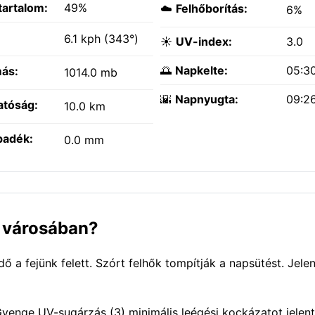
tartalom:
49%
☁️
Felhőborítás:
6%
:
6.1 kph (343°)
☀️
UV-index:
3.0
🌅
Napkelte:
05:3
ás:
1014.0 mb
🌇
Napnyugta:
09:2
atóság:
10.0 km
padék:
0.0 mm
s városában?
 a fejünk felett. Szórt felhők tompítják a napsütést. Jelen
 Gyenge UV-sugárzás (3) minimális leégési kockázatot jelen