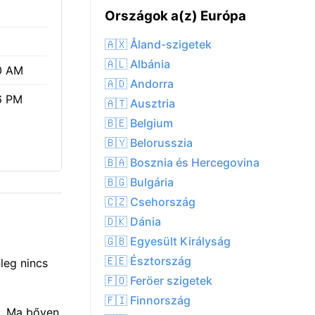
Országok a(z) Európa
🇦🇽 Åland-szigetek
🇦🇱 Albánia
0 AM
🇦🇩 Andorra
6 PM
🇦🇹 Ausztria
🇧🇪 Belgium
🇧🇾 Belorusszia
🇧🇦 Bosznia és Hercegovina
🇧🇬 Bulgária
🇨🇿 Csehország
🇩🇰 Dánia
🇬🇧 Egyesült Királyság
🇪🇪 Észtország
leg nincs
🇫🇴 Feröer szigetek
🇫🇮 Finnország
t. Ma bőven