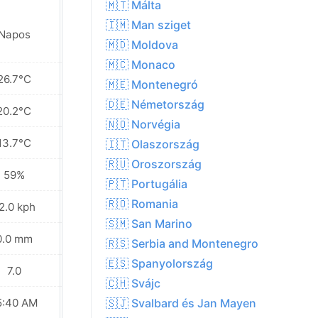
🇲🇹 Málta
🇮🇲 Man sziget
Napos
Részben felhős
🇲🇩 Moldova
🇲🇨 Monaco
26.7°C
20.6°C
🇲🇪 Montenegró
🇩🇪 Németország
20.2°C
17.5°C
🇳🇴 Norvégia
13.7°C
14.5°C
🇮🇹 Olaszország
🇷🇺 Oroszország
59%
68%
🇵🇹 Portugália
🇷🇴 Romania
2.0 kph
25.6 kph
🇸🇲 San Marino
0.0 mm
3.1 mm
🇷🇸 Serbia and Montenegro
🇪🇸 Spanyolország
7.0
6.0
🇨🇭 Svájc
5:40 AM
05:42 AM
🇸🇯 Svalbard és Jan Mayen