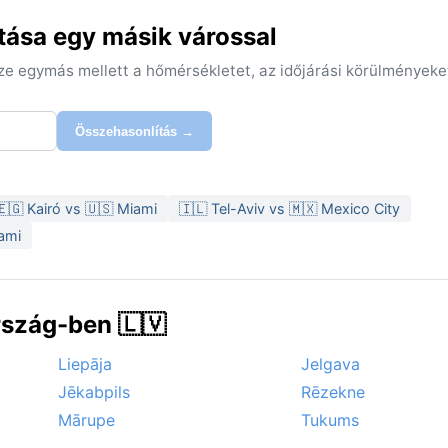
tása egy másik várossal
sze egymás mellett a hőmérsékletet, az időjárási körülményeke
Összehasonlítás →
🇪🇬 Kairó vs 🇺🇸 Miami
🇮🇱 Tel-Aviv vs 🇲🇽 Mexico City
iami
rszág-ben 🇱🇻
Liepāja
Jelgava
Jēkabpils
Rēzekne
Mārupe
Tukums