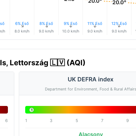
20.0°
20.0°
ső
6% Eső
8% Eső
9% Eső
11% Eső
12% Eső
↑
↑
↑
↑
↑
↑
m/h
8.0 km/h
9.0 km/h
10.0 km/h
9.0 km/h
9.0 km/h
s, Lettország 🇱🇻 (AQI)
UK DEFRA index
Department for Environment, Food & Rural Affair
1
6
1
3
5
7
9
Alacsony