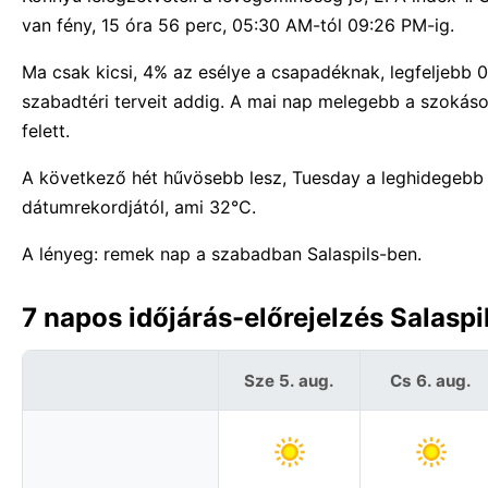
van fény, 15 óra 56 perc, 05:30 AM-tól 09:26 PM-ig.
Ma csak kicsi, 4% az esélye a csapadéknak, legfeljebb 
szabadtéri terveit addig. A mai nap melegebb a szokás
felett.
A következő hét hűvösebb lesz, Tuesday a leghidegebb
dátumrekordjától, ami 32°C.
A lényeg: remek nap a szabadban Salaspils-ben.
7 napos időjárás-előrejelzés Salaspi
Sze 5. aug.
Cs 6. aug.