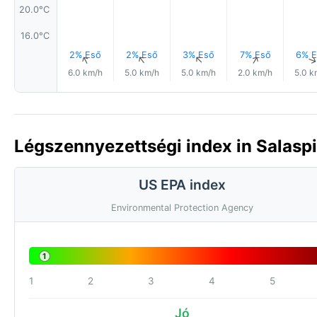
20.0°C
16.0°C
2% Eső
2% Eső
3% Eső
7% Eső
6% E
↑
↑
↑
↑
6.0 km/h
5.0 km/h
5.0 km/h
2.0 km/h
5.0 k
Légszennyezettségi index in Salaspil
US EPA index
Environmental Protection Agency
1
1
2
3
4
5
Jó