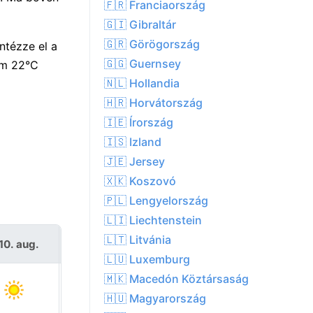
🇫🇷 Franciaország
🇬🇮 Gibraltár
🇬🇷 Görögország
ntézze el a
🇬🇬 Guernsey
um 22°C
🇳🇱 Hollandia
🇭🇷 Horvátország
🇮🇪 Írország
🇮🇸 Izland
🇯🇪 Jersey
🇽🇰 Koszovó
🇵🇱 Lengyelország
🇱🇮 Liechtenstein
🇱🇹 Litvánia
10. aug.
K 11. aug.
🇱🇺 Luxemburg
🇲🇰 Macedón Köztársaság
🇭🇺 Magyarország