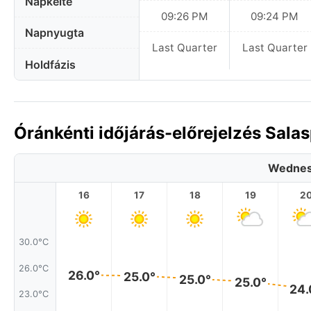
Napkelte
09:26 PM
09:24 PM
Napnyugta
Last Quarter
Last Quarter
Holdfázis
Óránkénti időjárás-előrejelzés Sala
Wednes
16
17
18
19
2
30.0°C
26.0°C
26.0°
25.0°
25.0°
25.0°
24.
23.0°C