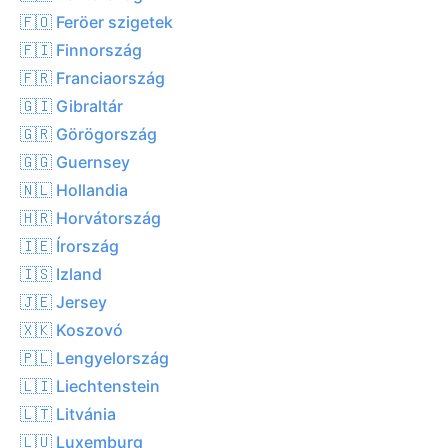
🇫🇴 Feröer szigetek
🇫🇮 Finnország
🇫🇷 Franciaország
🇬🇮 Gibraltár
🇬🇷 Görögország
🇬🇬 Guernsey
🇳🇱 Hollandia
🇭🇷 Horvátország
🇮🇪 Írország
🇮🇸 Izland
🇯🇪 Jersey
🇽🇰 Koszovó
🇵🇱 Lengyelország
🇱🇮 Liechtenstein
🇱🇹 Litvánia
🇱🇺 Luxemburg