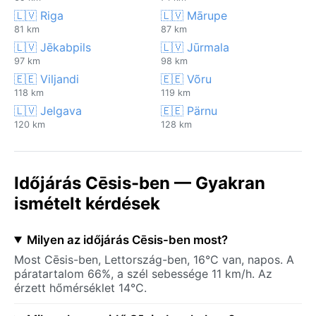
🇱🇻 Riga
🇱🇻 Mārupe
81 km
87 km
🇱🇻 Jēkabpils
🇱🇻 Jūrmala
97 km
98 km
🇪🇪 Viljandi
🇪🇪 Võru
118 km
119 km
🇱🇻 Jelgava
🇪🇪 Pärnu
120 km
128 km
Időjárás Cēsis-ben — Gyakran
ismételt kérdések
Milyen az időjárás Cēsis-ben most?
Most Cēsis-ben, Lettország-ben, 16°C van, napos. A
páratartalom 66%, a szél sebessége 11 km/h. Az
érzett hőmérséklet 14°C.