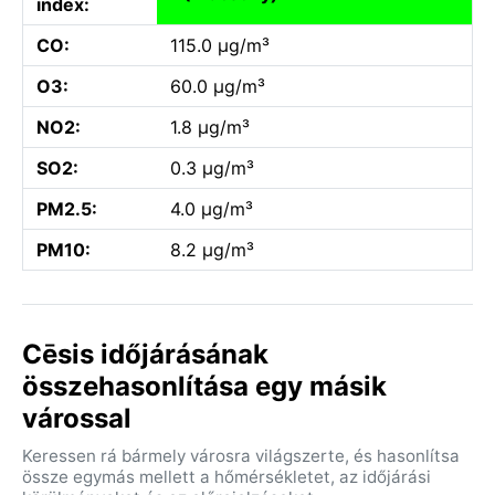
index:
CO:
115.0 µg/m³
O3:
60.0 µg/m³
NO2:
1.8 µg/m³
SO2:
0.3 µg/m³
PM2.5:
4.0 µg/m³
PM10:
8.2 µg/m³
Cēsis időjárásának
összehasonlítása egy másik
várossal
Keressen rá bármely városra világszerte, és hasonlítsa
össze egymás mellett a hőmérsékletet, az időjárási