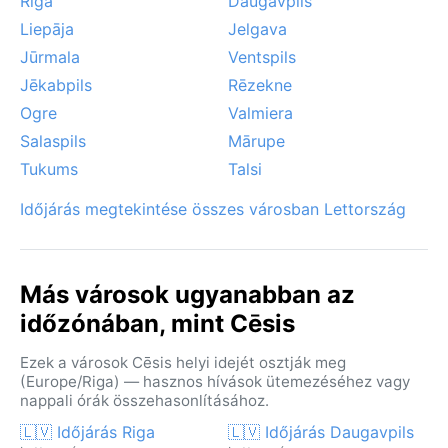
Riga
Daugavpils
Liepāja
Jelgava
Jūrmala
Ventspils
Jēkabpils
Rēzekne
Ogre
Valmiera
Salaspils
Mārupe
Tukums
Talsi
Időjárás megtekintése összes városban Lettország
Más városok ugyanabban az
időzónában, mint Cēsis
Ezek a városok Cēsis helyi idejét osztják meg
(Europe/Riga) — hasznos hívások ütemezéséhez vagy
nappali órák összehasonlításához.
🇱🇻 Időjárás Riga
🇱🇻 Időjárás Daugavpils