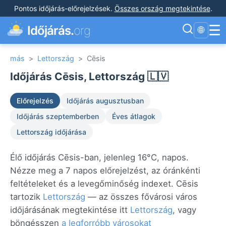
Pontos időjárás-előrejelzések
.
Összes ország megtekintése
.
☰
Időjárás.
org
🌐
más
>
Lettország
>
Cēsis
Időjárás Cēsis, Lettország 🇱🇻
Előrejelzés
Időjárás augusztusban
Időjárás szeptemberben
Éves átlagok
Lettország időjárása
Élő időjárás Cēsis-ban, jelenleg 16°C, napos.
Nézze meg a 7 napos előrejelzést, az óránkénti
feltételeket és a levegőminőség indexet. Cēsis
tartozik
Lettország
— az összes fővárosi város
időjárásának megtekintése itt
Lettország
, vagy
böngésszen
a legforróbb városokat