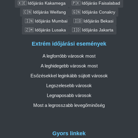
🇰🇪 Időjárás Kakamega
🇵🇰 Időjárás Faisalabad
🇨🇳 Időjárás Weifang
🇬🇳 Időjárás Conakry
🇮🇳 Időjárás Mumbai
🇮🇩 Időjárás Bekasi
🇿🇲 Időjárás Lusaka
🇮🇩 Időjárás Jakarta
Extrém időjárási események
A legforróbb városok most
A leghidegebb városok most
Esőzésekkel leginkább sújtott városok
Legszelesebb városok
Legnaposabb városok
Most a legrosszabb levegőminőség
Gyors linkek