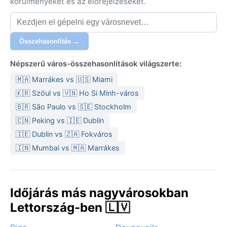
körülményeket és az előrejelzéseket.
Összehasonlítás →
Népszerű város-összehasonlítások világszerte:
🇲🇦 Marrákes vs 🇺🇸 Miami
🇰🇷 Szöul vs 🇻🇳 Ho Si Minh-város
🇧🇷 São Paulo vs 🇸🇪 Stockholm
🇨🇳 Peking vs 🇮🇪 Dublin
🇮🇪 Dublin vs 🇿🇦 Fokváros
🇮🇳 Mumbai vs 🇲🇦 Marrákes
Időjárás más nagyvárosokban
Lettország-ben 🇱🇻