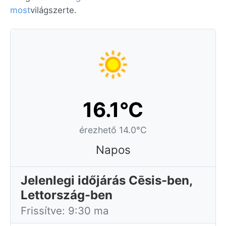
most
világszerte.
16.1°C
érezhető 14.0°C
Napos
Jelenlegi időjárás Cēsis-ben,
Lettország-ben
Frissítve: 9:30 ma