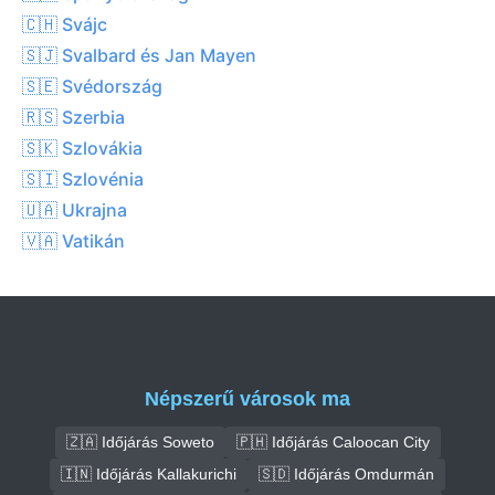
🇨🇭 Svájc
🇸🇯 Svalbard és Jan Mayen
🇸🇪 Svédország
🇷🇸 Szerbia
🇸🇰 Szlovákia
🇸🇮 Szlovénia
🇺🇦 Ukrajna
🇻🇦 Vatikán
Népszerű városok ma
🇿🇦 Időjárás Soweto
🇵🇭 Időjárás Caloocan City
🇮🇳 Időjárás Kallakurichi
🇸🇩 Időjárás Omdurmán