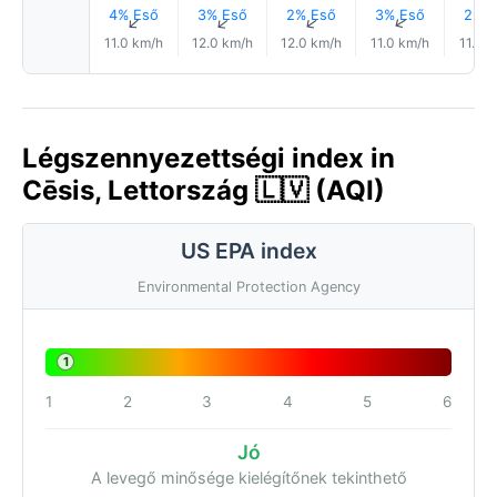
4% Eső
3% Eső
2% Eső
3% Eső
2% E
↑
↑
↑
↑
11.0 km/h
12.0 km/h
12.0 km/h
11.0 km/h
11.0 
Légszennyezettségi index in
Cēsis, Lettország 🇱🇻 (AQI)
US EPA index
Environmental Protection Agency
1
1
2
3
4
5
6
Jó
A levegő minősége kielégítőnek tekinthető