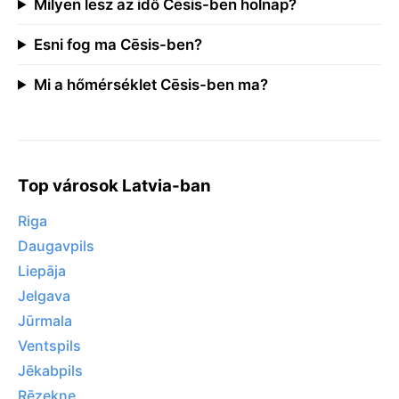
Milyen lesz az idő Cēsis-ben holnap?
Esni fog ma Cēsis-ben?
Mi a hőmérséklet Cēsis-ben ma?
Top városok Latvia-ban
Riga
Daugavpils
Liepāja
Jelgava
Jūrmala
Ventspils
Jēkabpils
Rēzekne