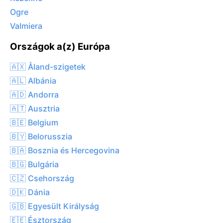
Ogre
Valmiera
Országok a(z) Európa
🇦🇽 Åland-szigetek
🇦🇱 Albánia
🇦🇩 Andorra
🇦🇹 Ausztria
🇧🇪 Belgium
🇧🇾 Belorusszia
🇧🇦 Bosznia és Hercegovina
🇧🇬 Bulgária
🇨🇿 Csehország
🇩🇰 Dánia
🇬🇧 Egyesült Királyság
🇪🇪 Észtország