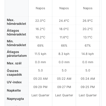
Napos
Napos
Napos
Max.
22.0°C
24.4°C
26.9°C
hőmérséklet
16.2°C
18.0°C
20.2°C
Átlagos
hőmérséklet
10.2°C
11.6°C
13.1°C
Min.
hőmérséklet
69%
66%
67%
Átlagos
11.5 kph
8.3 kph
14.8 kph
páratartalom
0.0 mm
0.0 mm
0.0 mm
Max. szél
5.0
5.0
5.0
Összes
csapadék
05:20 AM
05:22 AM
05:24 AM
0
UV-index
09:29 PM
09:27 PM
09:25 PM
Napkelte
Last Quarter
Last Quarter
Last Quarter
La
Napnyugta