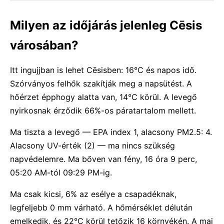
Milyen az időjárás jelenleg Cēsis
városában?
Itt ingujjban is lehet Cēsisben: 16°C és napos idő.
Szórványos felhők szakítják meg a napsütést. A
hőérzet épphogy alatta van, 14°C körül. A levegő
nyirkosnak érződik 66%-os páratartalom mellett.
Ma tiszta a levegő — EPA index 1, alacsony PM2.5: 4.
Alacsony UV-érték (2) — ma nincs szükség
napvédelemre. Ma bőven van fény, 16 óra 9 perc,
05:20 AM-tól 09:29 PM-ig.
Ma csak kicsi, 6% az esélye a csapadéknak,
legfeljebb 0 mm várható. A hőmérséklet délután
emelkedik, és 22°C körül tetőzik 16 környékén. A mai