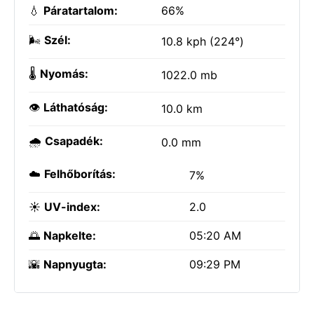
💧
Páratartalom:
66%
🌬️
Szél:
10.8 kph (224°)
🌡️
Nyomás:
1022.0 mb
👁️
Láthatóság:
10.0 km
🌧️
Csapadék:
0.0 mm
☁️
Felhőborítás:
7%
☀️
UV-index:
2.0
🌅
Napkelte:
05:20 AM
🌇
Napnyugta:
09:29 PM