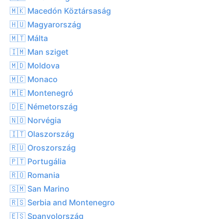
🇲🇰 Macedón Köztársaság
🇭🇺 Magyarország
🇲🇹 Málta
🇮🇲 Man sziget
🇲🇩 Moldova
🇲🇨 Monaco
🇲🇪 Montenegró
🇩🇪 Németország
🇳🇴 Norvégia
🇮🇹 Olaszország
🇷🇺 Oroszország
🇵🇹 Portugália
🇷🇴 Romania
🇸🇲 San Marino
🇷🇸 Serbia and Montenegro
🇪🇸 Spanyolország