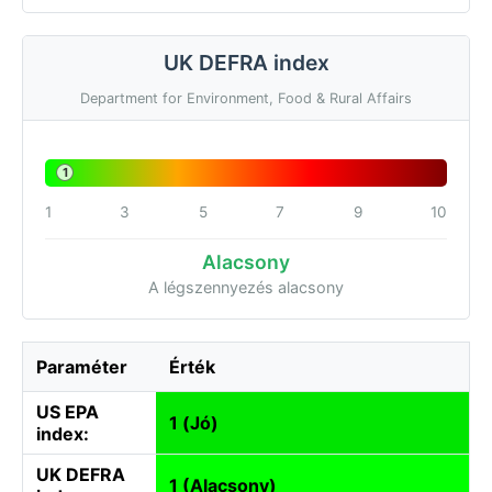
UK DEFRA index
Department for Environment, Food & Rural Affairs
1
1
3
5
7
9
10
Alacsony
A légszennyezés alacsony
Paraméter
Érték
US EPA
1 (Jó)
index:
UK DEFRA
1 (Alacsony)