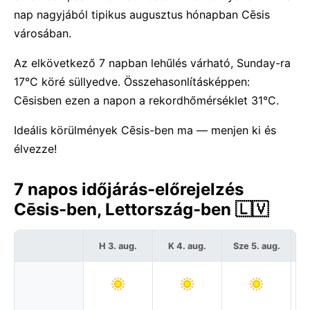
nap nagyjából tipikus augusztus hónapban Cēsis
városában.
Az elkövetkező 7 napban lehűlés várható, Sunday-ra
17°C köré süllyedve. Összehasonlításképpen:
Cēsisben ezen a napon a rekordhőmérséklet 31°C.
Ideális körülmények Cēsis-ben ma — menjen ki és
élvezze!
7 napos időjárás-előrejelzés
Cēsis-ben, Lettország-ben 🇱🇻
H 3. aug.
K 4. aug.
Sze 5. aug.
C