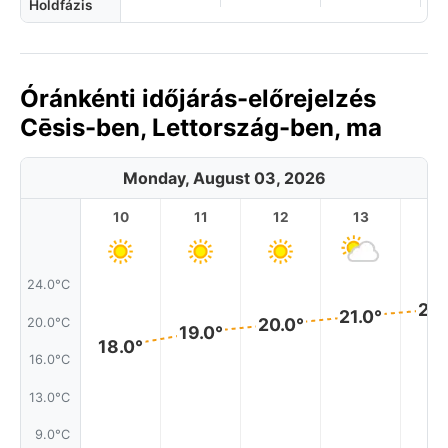
Holdfázis
Óránkénti időjárás-előrejelzés
Cēsis-ben, Lettország-ben, ma
Monday, August 03, 2026
10
11
12
13
1
24.0°C
22.
21.0°
20.0°
20.0°C
19.0°
18.0°
16.0°C
13.0°C
9.0°C