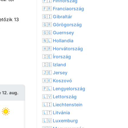
🇫🇮 Finnország
🇫🇷 Franciaország
🇬🇮 Gibraltár
etőzik 13
🇬🇷 Görögország
.
🇬🇬 Guernsey
🇳🇱 Hollandia
🇭🇷 Horvátország
🇮🇪 Írország
🇮🇸 Izland
🇯🇪 Jersey
🇽🇰 Koszovó
🇵🇱 Lengyelország
 12. aug.
Cs 13. aug.
🇱🇻 Lettország
🇱🇮 Liechtenstein
🇱🇹 Litvánia
🇱🇺 Luxemburg