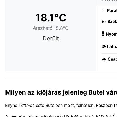
💧
Pára
18.1°C
🌬️
Szél
érezhető 15.8°C
🌡️
Nyom
Derült
👁️
Láth
🌧️
Csa
Milyen az időjárás jelenleg Butel vá
Enyhe 18°C-os este Butelben most, felhőtlen. Részben fel
A levegőminőség jelenleg jó (US EPA index 1, PM2.5 12