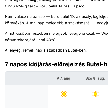
07:46 PM-ig tart – körülbelül 14 óra 13 perc.
Nem valószínű az eső — körülbelül 1% az esély, legfelj
környékén. A mai nap melegebb a szokásosnál — nagyjáb
A hét későbbi részében melegebb levegő érkezik — We
dátumrekordjától, ami 40°C.
A lényeg: remek nap a szabadban Butel-ben.
7 napos időjárás-előrejelzés Butel
P 7. aug.
Szo 8. aug.