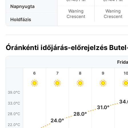
Napnyugta
Waning
Waning
Crescent
Crescent
Holdfázis
Óránkénti időjárás-előrejelzés But
Frid
6
7
8
9
1
39.0°C
34.
33.0°C
31.0°
28.0°
28.0°C
24.0°
22.0°C