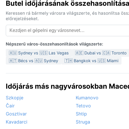
Butel időjárásának összehasonlítása
Keressen rá bármely városra világszerte, és hasonlítsa ös
előrejelzéseket.
Népszerű város-összehasonlítások világszerte:
🇦🇺 Sydney vs 🇺🇸 Las Vegas
🇦🇪 Dubai vs 🇨🇦 Toronto
🇦🇹 Bécs vs 🇦🇺 Sydney
🇹🇭 Bangkok vs 🇺🇸 Miami
Időjárás más nagyvárosokban Mace
Szkopje
Kumanovo
Čair
Tetovo
Gosztivar
Shtip
Kavadarci
Struga