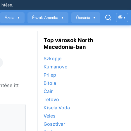
intése
.
🌐
Ázsia
Észak-Amerika
Óceánia
▾
▼
▼
▼
Top városok North
Macedonia-ban
Szkopje
Kumanovo
Prilep
Bitola
tése itt
Čair
Tetovo
Kisela Voda
Veles
Gosztivar