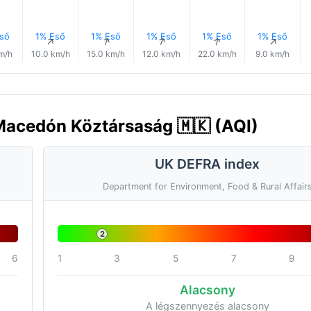
ső
1% Eső
1% Eső
1% Eső
1% Eső
1% Eső
↑
↑
↑
↑
↑
↑
m/h
10.0 km/h
15.0 km/h
12.0 km/h
22.0 km/h
9.0 km/h
 Macedón Köztársaság 🇲🇰 (AQI)
UK DEFRA index
Department for Environment, Food & Rural Affair
2
6
1
3
5
7
9
Alacsony
A légszennyezés alacsony