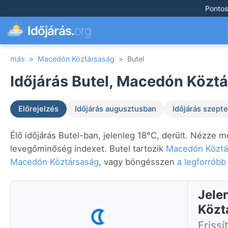
Pontos
Időjárás.
org
más
>
Macedón Köztársaság
>
Butel
Időjárás Butel, Macedón Köztá
Előrejelzés
Időjárás augusztusban
Időjárás szep
Élő időjárás Butel-ban, jelenleg 18°C, derült. Nézze m
levegőminőség indexet. Butel tartozik
Macedón Köztá
Macedón Köztársaság
, vagy böngésszen
a legforróbb
Jele
Közt
Frissí