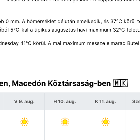
ebb 0 mm. A hőmérséklet délután emelkedik, és 37°C körül t
ól 5°C-kal a tipikus augusztus havi maximum 32°C felett
dnesday 41°C körül. A mai maximum messze elmarad Butel
-ben, Macedón Köztársaság-ben 🇲🇰
V 9. aug.
H 10. aug.
K 11. aug.
Sze