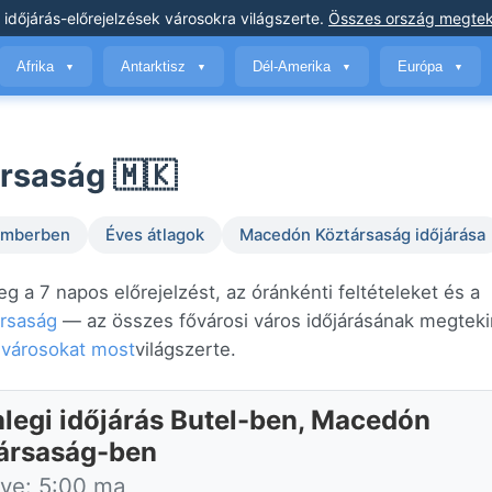
 időjárás-előrejelzések
városokra világszerte
.
Összes ország megtek
Afrika
Antarktisz
Dél-Amerika
Európa
▼
▼
▼
▼
rsaság 🇲🇰
temberben
Éves átlagok
Macedón Köztársaság időjárása
eg a 7 napos előrejelzést, az óránkénti feltételeket és a
rsaság
— az összes fővárosi város időjárásának megtekin
 városokat most
világszerte.
nlegi időjárás Butel-ben, Macedón
ársaság-ben
tve: 5:00 ma