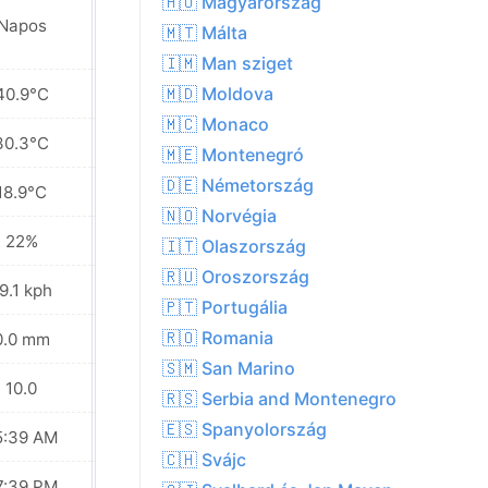
🇭🇺 Magyarország
Napos
Napos
🇲🇹 Málta
🇮🇲 Man sziget
🇲🇩 Moldova
40.9°C
40.6°C
🇲🇨 Monaco
30.3°C
29.8°C
🇲🇪 Montenegró
🇩🇪 Németország
18.9°C
19.4°C
🇳🇴 Norvégia
22%
23%
🇮🇹 Olaszország
🇷🇺 Oroszország
9.1 kph
22.7 kph
🇵🇹 Portugália
🇷🇴 Romania
0.0 mm
0.0 mm
🇸🇲 San Marino
10.0
10.0
🇷🇸 Serbia and Montenegro
🇪🇸 Spanyolország
5:39 AM
05:40 AM
🇨🇭 Svájc
7:39 PM
07:38 PM