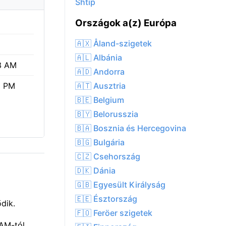
Shtip
Országok a(z) Európa
🇦🇽 Åland-szigetek
🇦🇱 Albánia
3 AM
🇦🇩 Andorra
🇦🇹 Ausztria
6 PM
🇧🇪 Belgium
🇧🇾 Belorusszia
🇧🇦 Bosznia és Hercegovina
🇧🇬 Bulgária
🇨🇿 Csehország
🇩🇰 Dánia
🇬🇧 Egyesült Királyság
🇪🇪 Észtország
dik.
🇫🇴 Feröer szigetek
 AM-tól