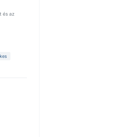
t és az
ákes