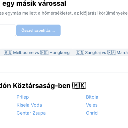
 egy másik várossal
sze egymás mellett a hőmérsékletet, az időjárási körülményeke
Összehasonlítás →
🇦🇺 Melbourne vs 🇭🇰 Hongkong
🇨🇳 Sanghaj vs 🇲🇦 Marr
dón Köztársaság-ben 🇲🇰
Prilep
Bitola
Kisela Voda
Veles
Centar Zsupa
Ohrid