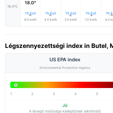
18.0°
16.0°C
1% Eső
1% Eső
1% Eső
1% Eső
1% E
↑
↑
↑
↑
6.0 km/h
4.0 km/h
2.0 km/h
1.0 km/h
4.0 k
Légszennyezettségi index in Butel,
US EPA index
Environmental Protection Agency
1
1
2
3
4
5
Jó
A levegő minősége kielégítőnek tekinthető