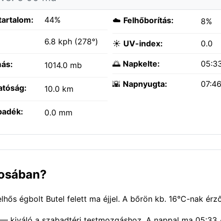
tartalom:
44%
☁️
Felhőborítás:
8%
:
6.8 kph (278°)
☀️
UV-index:
0.0
🌅
Napkelte:
05:3
ás:
1014.0 mb
🌇
Napnyugta:
07:4
atóság:
10.0 km
padék:
0.0 mm
rosában?
hős égbolt Butel felett ma éjjel. A bőrön kb. 16°C-nak érző
) — kiváló a szabadtéri testmozgáshoz. A nappal ma 05:33