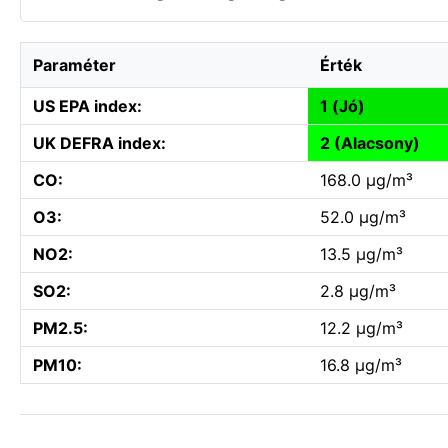
Paraméter
Érték
US EPA index:
1 (Jó)
UK DEFRA index:
2 (Alacsony)
CO:
168.0 µg/m³
O3:
52.0 µg/m³
NO2:
13.5 µg/m³
SO2:
2.8 µg/m³
PM2.5:
12.2 µg/m³
PM10:
16.8 µg/m³