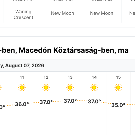
Waning
New Moon
New Moon
N
Crescent
el-ben, Macedón Köztársaság-ben, ma
ay, August 07, 2026
0
11
12
13
14
15
37.0°
37.0°
37.0°
36.0°
35.0°
0°