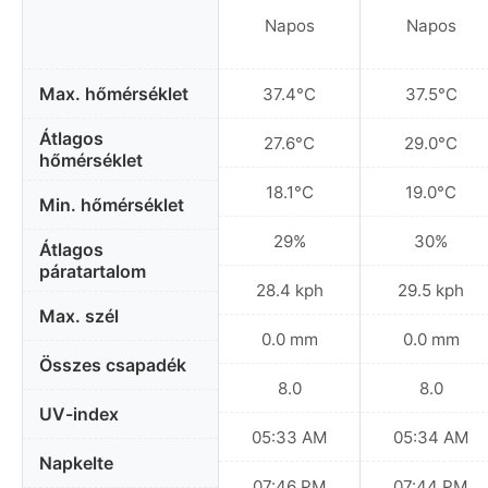
Napos
Napos
Max. hőmérséklet
37.4°C
37.5°C
Átlagos
27.6°C
29.0°C
hőmérséklet
18.1°C
19.0°C
Min. hőmérséklet
29%
30%
Átlagos
páratartalom
28.4 kph
29.5 kph
Max. szél
0.0 mm
0.0 mm
Összes csapadék
8.0
8.0
UV-index
05:33 AM
05:34 AM
Napkelte
07:46 PM
07:44 PM