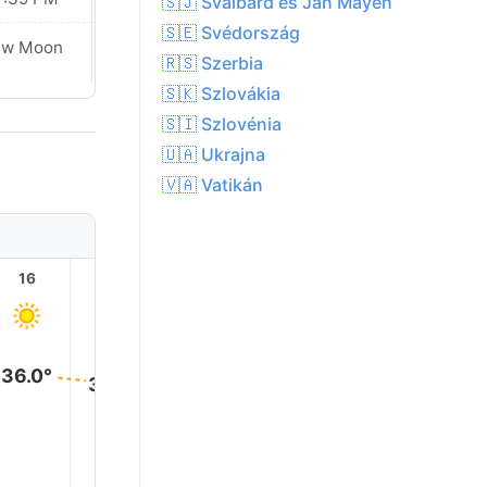
🇸🇯 Svalbard és Jan Mayen
🇸🇪 Svédország
ew Moon
New Moon
🇷🇸 Szerbia
🇸🇰 Szlovákia
🇸🇮 Szlovénia
🇺🇦 Ukrajna
🇻🇦 Vatikán
16
17
18
19
20
21
36.0°
34.0°
33.0°
30.0°
26.0°
25.0°