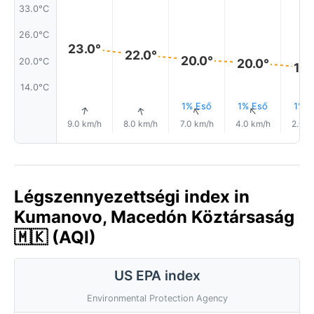
33.0°C
26.0°C
23.0°
22.0°
20.0°
20.0°C
20.0°
19.
14.0°C
1% Eső
1% Eső
1% E
↑
↑
↑
↑
9.0 km/h
8.0 km/h
7.0 km/h
4.0 km/h
2.0 k
Légszennyezettségi index in
Kumanovo, Macedón Köztársaság
🇲🇰 (AQI)
US EPA index
Environmental Protection Agency