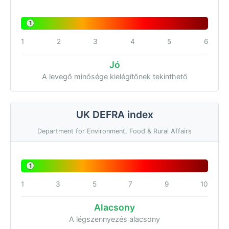
1
1
2
3
4
5
6
Jó
A levegő minősége kielégítőnek tekinthető
UK DEFRA index
Department for Environment, Food & Rural Affairs
1
1
3
5
7
9
10
Alacsony
A légszennyezés alacsony