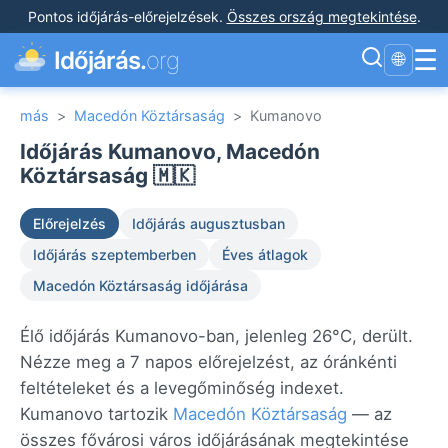
Pontos időjárás-előrejelzések
.
Összes ország megtekintése
.
☰
Időjárás.
org
🌐
más
>
Macedón Köztársaság
>
Kumanovo
Időjárás Kumanovo, Macedón
Köztársaság 🇲🇰
Előrejelzés
Időjárás augusztusban
Időjárás szeptemberben
Éves átlagok
Macedón Köztársaság időjárása
Élő időjárás Kumanovo-ban, jelenleg 26°C, derült.
Nézze meg a 7 napos előrejelzést, az óránkénti
feltételeket és a levegőminőség indexet.
Kumanovo tartozik
Macedón Köztársaság
— az
összes fővárosi város időjárásának megtekintése