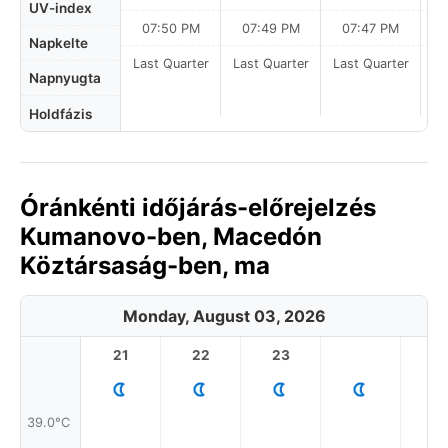
UV-index
07:50 PM
07:49 PM
07:47 PM
Napkelte
Last Quarter
Last Quarter
Last Quarter
La
Napnyugta
Holdfázis
Óránkénti időjárás-előrejelzés
Kumanovo-ben, Macedón
Köztársaság-ben, ma
Monday, August 03, 2026
21
22
23
1
39.0°C