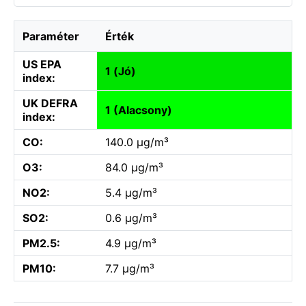
Paraméter
Érték
US EPA
1 (Jó)
index:
UK DEFRA
1 (Alacsony)
index:
CO:
140.0 µg/m³
O3:
84.0 µg/m³
NO2:
5.4 µg/m³
SO2:
0.6 µg/m³
PM2.5:
4.9 µg/m³
PM10:
7.7 µg/m³