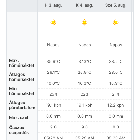
H 3. aug.
K 4. aug.
Sze 5. aug.
C
Napos
Napos
Napos
Max.
35.9°C
37.3°C
38.2°C
hőmérséklet
26.1°C
26.9°C
28.0°C
Átlagos
hőmérséklet
16.0°C
16.3°C
16.9°C
Min.
hőmérséklet
25%
22%
21%
Átlagos
19.1 kph
19.1 kph
12.2 kph
páratartalom
0.0 mm
0.0 mm
0.0 mm
Max. szél
9.0
9.0
8.0
Összes
csapadék
05:28 AM
05:29 AM
05:30 AM