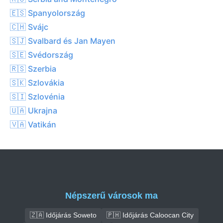
🇪🇸 Spanyolország
🇨🇭 Svájc
🇸🇯 Svalbard és Jan Mayen
🇸🇪 Svédország
🇷🇸 Szerbia
🇸🇰 Szlovákia
🇸🇮 Szlovénia
🇺🇦 Ukrajna
🇻🇦 Vatikán
Népszerű városok ma
🇿🇦 Időjárás Soweto
🇵🇭 Időjárás Caloocan City