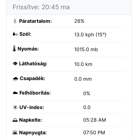
Frissítve: 20:45 ma
💧
Páratartalom:
26%
🌬️
Szél:
13.0 kph (15°)
🌡️
Nyomás:
1015.0 mb
👁️
Láthatóság:
10.0 km
🌧️
Csapadék:
0.0 mm
☁️
Felhőborítás:
0%
☀️
UV-index:
0.0
🌅
Napkelte:
05:28 AM
🌇
Napnyugta:
07:50 PM