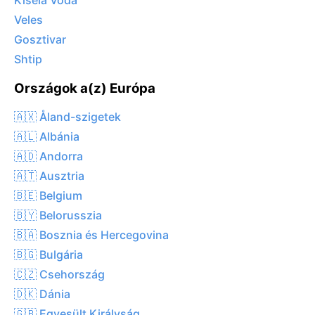
Kisela Voda
Veles
Gosztivar
Shtip
Országok a(z) Európa
🇦🇽 Åland-szigetek
🇦🇱 Albánia
🇦🇩 Andorra
🇦🇹 Ausztria
🇧🇪 Belgium
🇧🇾 Belorusszia
🇧🇦 Bosznia és Hercegovina
🇧🇬 Bulgária
🇨🇿 Csehország
🇩🇰 Dánia
🇬🇧 Egyesült Királyság