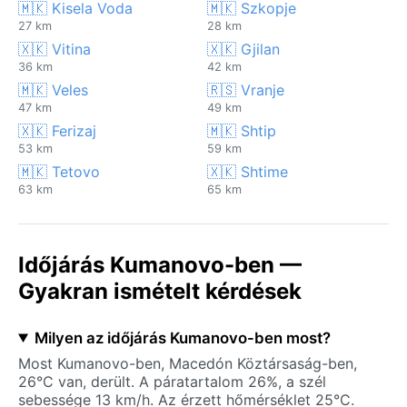
🇲🇰 Kisela Voda
🇲🇰 Szkopje
27 km
28 km
🇽🇰 Vitina
🇽🇰 Gjilan
36 km
42 km
🇲🇰 Veles
🇷🇸 Vranje
47 km
49 km
🇽🇰 Ferizaj
🇲🇰 Shtip
53 km
59 km
🇲🇰 Tetovo
🇽🇰 Shtime
63 km
65 km
Időjárás Kumanovo-ben —
Gyakran ismételt kérdések
Milyen az időjárás Kumanovo-ben most?
Most Kumanovo-ben, Macedón Köztársaság-ben,
26°C van, derült. A páratartalom 26%, a szél
sebessége 13 km/h. Az érzett hőmérséklet 25°C.