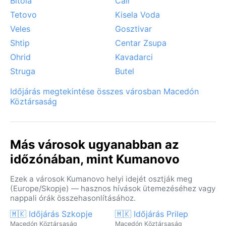
Bitola
Čair
Tetovo
Kisela Voda
Veles
Gosztivar
Shtip
Centar Zsupa
Ohrid
Kavadarci
Struga
Butel
Időjárás megtekintése összes városban Macedón
Köztársaság
Más városok ugyanabban az
időzónában, mint Kumanovo
Ezek a városok Kumanovo helyi idejét osztják meg
(Europe/Skopje) — hasznos hívások ütemezéséhez vagy
nappali órák összehasonlításához.
🇲🇰 Időjárás Szkopje
🇲🇰 Időjárás Prilep
Macedón Köztársaság
Macedón Köztársaság