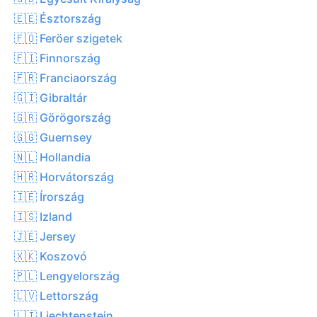
🇪🇪 Észtország
🇫🇴 Feröer szigetek
🇫🇮 Finnország
🇫🇷 Franciaország
🇬🇮 Gibraltár
🇬🇷 Görögország
🇬🇬 Guernsey
🇳🇱 Hollandia
🇭🇷 Horvátország
🇮🇪 Írország
🇮🇸 Izland
🇯🇪 Jersey
🇽🇰 Koszovó
🇵🇱 Lengyelország
🇱🇻 Lettország
🇱🇮 Liechtenstein