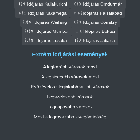
🇮🇳 Időjárás Kallakurichi
🇸🇩 Időjárás Omdurmán
🇰🇪 Időjárás Kakamega
🇵🇰 Időjárás Faisalabad
🇨🇳 Időjárás Weifang
🇬🇳 Időjárás Conakry
🇮🇳 Időjárás Mumbai
🇮🇩 Időjárás Bekasi
🇿🇲 Időjárás Lusaka
🇮🇩 Időjárás Jakarta
Extrém időjárási események
A legforróbb városok most
A leghidegebb városok most
Esőzésekkel leginkább sújtott városok
Legszelesebb városok
Legnaposabb városok
Most a legrosszabb levegőminőség