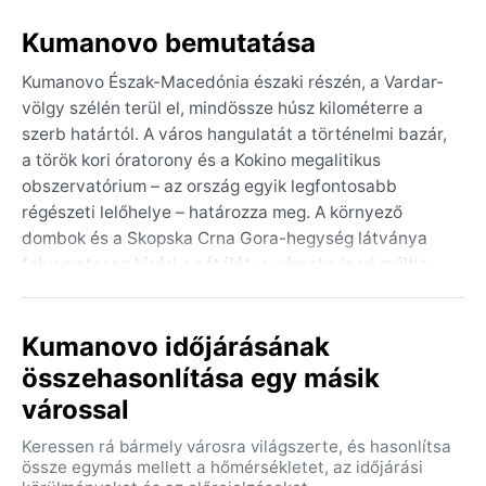
Kumanovo bemutatása
Kumanovo Észak-Macedónia északi részén, a Vardar-
völgy szélén terül el, mindössze húsz kilométerre a
szerb határtól. A város hangulatát a történelmi bazár,
a török kori óratorony és a Kokino megalitikus
obszervatórium – az ország egyik legfontosabb
régészeti lelőhelye – határozza meg. A környező
dombok és a Skopska Crna Gora-hegység látványa
folyamatosan kíséri a sétálót; a városka ipari múltja
mellett mára a friss, nyugis légkör a jellemző, ahol a
hagyományos kávézók és a piaci forgatag keveredik a
Kumanovo időjárásának
modern élettel.
összehasonlítása egy másik
A város éghajlata a hideg félszáraz (BSk) kategóriába
várossal
tartozik. A nyarak forrók és szárazak: a nappali
csúcshőmérséklet júliusban rendszeresen 30 °C fölé
Keressen rá bármely városra világszerte, és hasonlítsa
kúszik, éjszaka viszont kellemesen hűvösre fordul. A
össze egymás mellett a hőmérsékletet, az időjárási
csapadék mennyisége egész évben alacsony, az éves