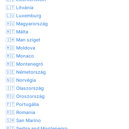
🇱🇹 Litvánia
🇱🇺 Luxemburg
🇭🇺 Magyarország
🇲🇹 Málta
🇮🇲 Man sziget
🇲🇩 Moldova
🇲🇨 Monaco
🇲🇪 Montenegró
🇩🇪 Németország
🇳🇴 Norvégia
🇮🇹 Olaszország
🇷🇺 Oroszország
🇵🇹 Portugália
🇷🇴 Romania
🇸🇲 San Marino
🇷🇸 Serbia and Montenegro