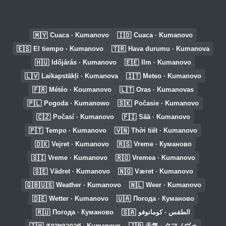
🇲🇾
🇮🇩
Cuaca · Kumanovo
Cuaca · Kumanovo
🇪🇸
🇹🇷
El tiempo · Kumanovo
Hava durumu · Kumanova
🇭🇺
🇪🇪
Időjárás · Kumanovo
Ilm · Kumanovo
🇱🇻
🇮🇹
Laikapstākļi · Kumanova
Meteo · Kumanovo
🇫🇷
🇱🇹
Météo · Koumanovo
Oras · Kumanovas
🇵🇱
🇸🇰
Pogoda · Kumanowo
Počasie · Kumanovo
🇨🇿
🇫🇮
Počasí · Kumanovo
Sää · Kumanovo
🇵🇹
🇻🇳
Tempo · Kumanovo
Thời tiết · Kumanovo
🇩🇰
🇷🇸
Vejret · Kumanovo
Vreme · Куманово
🇸🇮
🇷🇴
Vreme · Kumanovo
Vremea · Kumanovo
🇸🇪
🇳🇴
Vädret · Kumanovo
Været · Kumanovo
🇬🇧🇺🇸
🇳🇱
Weather · Kumanovo
Weer · Kumanovo
🇩🇪
🇺🇦
Wetter · Kumanovo
Погода · Куманово
🇷🇺
🇸🇦
Погода · Куманово
الطقس · كومانوفو
🇹🇭
🇯🇵
สภาพอากาศ · Kumanovo
天気 · クマノヴォ