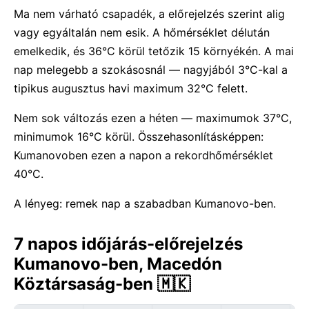
Ma nem várható csapadék, a előrejelzés szerint alig
vagy egyáltalán nem esik. A hőmérséklet délután
emelkedik, és 36°C körül tetőzik 15 környékén. A mai
nap melegebb a szokásosnál — nagyjából 3°C-kal a
tipikus augusztus havi maximum 32°C felett.
Nem sok változás ezen a héten — maximumok 37°C,
minimumok 16°C körül. Összehasonlításképpen:
Kumanovoben ezen a napon a rekordhőmérséklet
40°C.
A lényeg: remek nap a szabadban Kumanovo-ben.
7 napos időjárás-előrejelzés
Kumanovo-ben, Macedón
Köztársaság-ben 🇲🇰