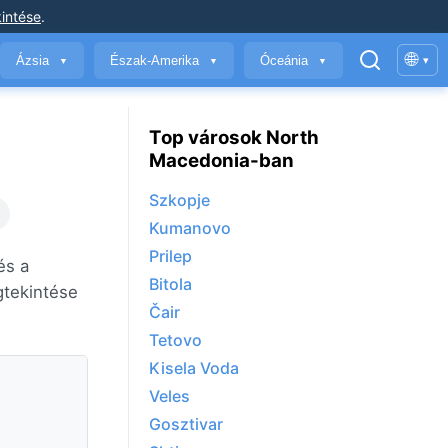
intése
.
🌐
Ázsia
Észak-Amerika
Óceánia
▾
▼
▼
▼
Top városok North
Macedonia-ban
Szkopje
Kumanovo
Prilep
és a
Bitola
gtekintése
Čair
Tetovo
Kisela Voda
n
Veles
Gosztivar