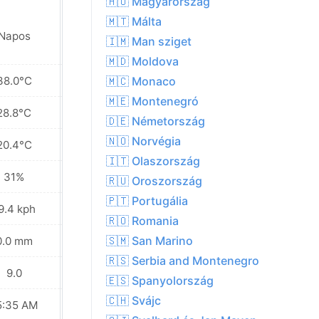
🇭🇺 Magyarország
🇲🇹 Málta
Napos
Napos
🇮🇲 Man sziget
🇲🇩 Moldova
38.0°C
36.7°C
🇲🇨 Monaco
🇲🇪 Montenegró
28.8°C
27.2°C
🇩🇪 Németország
🇳🇴 Norvégia
20.4°C
18.4°C
🇮🇹 Olaszország
31%
40%
🇷🇺 Oroszország
🇵🇹 Portugália
9.4 kph
11.9 kph
🇷🇴 Romania
🇸🇲 San Marino
0.0 mm
0.0 mm
🇷🇸 Serbia and Montenegro
9.0
9.0
🇪🇸 Spanyolország
🇨🇭 Svájc
5:35 AM
05:36 AM