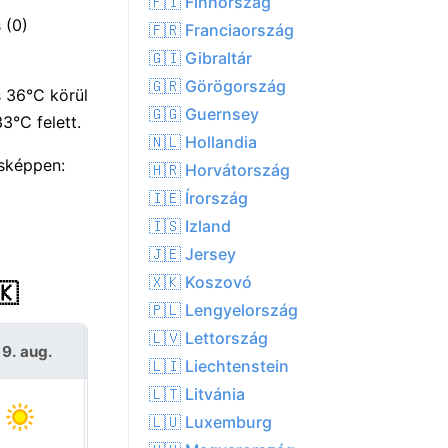
🇫🇮 Finnország
 (0)
🇫🇷 Franciaország
🇬🇮 Gibraltár
🇬🇷 Görögország
s 36°C körül
🇬🇬 Guernsey
3°C felett.
🇳🇱 Hollandia
ásképpen:
🇭🇷 Horvátország
🇮🇪 Írország
🇮🇸 Izland
🇯🇪 Jersey
🇽🇰 Koszovó
🇰
🇵🇱 Lengyelország
🇱🇻 Lettország
 9. aug.
H 10. aug.
🇱🇮 Liechtenstein
🇱🇹 Litvánia
🇱🇺 Luxemburg