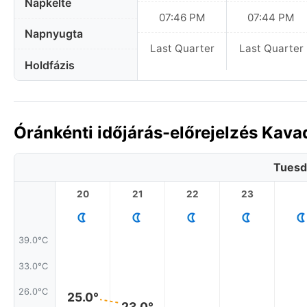
Napkelte
07:46 PM
07:44 PM
Napnyugta
Last Quarter
Last Quarter
Holdfázis
Óránkénti időjárás-előrejelzés Kav
Tuesd
20
21
22
23
39.0°C
33.0°C
26.0°C
25.0°
23.0°