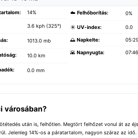
tartalom:
14%
☁️
Felhőborítás:
0%
:
3.6 kph (325°)
☀️
UV-index:
0.0
🌅
Napkelte:
05:2
ás:
1013.0 mb
🌇
Napnyugta:
07:4
atóság:
10.0 km
padék:
0.0 mm
ci városában?
tedés után is, felhőtlen. Megtört felhőzet vonul át az éj
rül. Jelenleg 14%-os a páratartalom, nagyon száraz az idő.