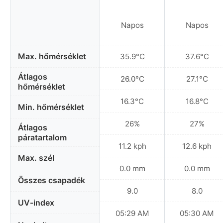
Napos
Napos
Max. hőmérséklet
35.9°C
37.6°C
Átlagos
26.0°C
27.1°C
hőmérséklet
16.3°C
16.8°C
Min. hőmérséklet
26%
27%
Átlagos
páratartalom
11.2 kph
12.6 kph
Max. szél
0.0 mm
0.0 mm
Összes csapadék
9.0
8.0
UV-index
05:29 AM
05:30 AM