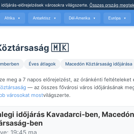
 időjárás-előrejelzések
városokra világszerte
.
Összes ország megtek
Afrika
Antarktisz
Dél-Amerika
Európa
▼
▼
▼
▼
Köztársaság 🇲🇰
temberben
Éves átlagok
Macedón Köztársaság időjárása
ze meg a 7 napos előrejelzést, az óránkénti feltételeket 
öztársaság
— az összes fővárosi város időjárásának me
óbb városokat most
világszerte.
nlegi időjárás Kavadarci-ben, Macedó
ársaság-ben
tve: 19:45 ma