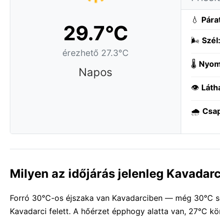
💧
Pára
29.7°C
🌬️
Szél
érezhető 27.3°C
🌡️
Nyom
Napos
👁️
Láth
🌧️
Csa
Milyen az időjárás jelenleg Kavadar
Forró 30°C-os éjszaka van Kavadarciben — még 30°C söté
Kavadarci felett. A hőérzet épphogy alatta van, 27°C kö