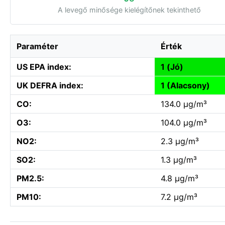
A levegő minősége kielégítőnek tekinthető
Paraméter
Érték
US EPA index:
1 (Jó)
UK DEFRA index:
1 (Alacsony)
CO:
134.0 µg/m³
O3:
104.0 µg/m³
NO2:
2.3 µg/m³
SO2:
1.3 µg/m³
PM2.5:
4.8 µg/m³
PM10:
7.2 µg/m³