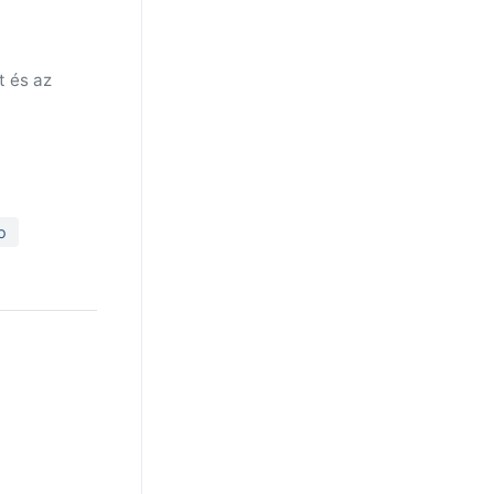
t és az
o