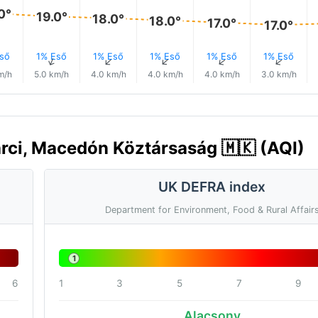
0°
19.0°
18.0°
18.0°
17.0°
17.0°
ső
1% Eső
1% Eső
1% Eső
1% Eső
1% Eső
↑
↑
↑
↑
↑
m/h
5.0 km/h
4.0 km/h
4.0 km/h
4.0 km/h
3.0 km/h
rci, Macedón Köztársaság 🇲🇰 (AQI)
UK DEFRA index
Department for Environment, Food & Rural Affair
1
6
1
3
5
7
9
Alacsony