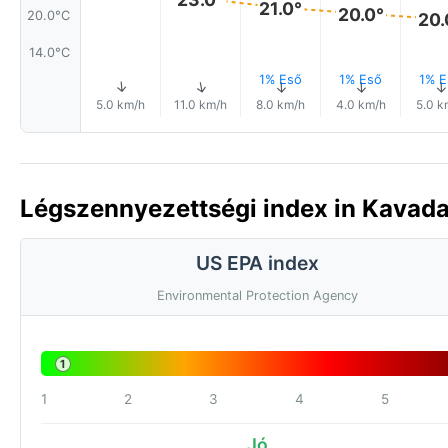
21.0°
20.0°
20.0°C
20.
14.0°C
1% Eső
1% Eső
1% E
↑
↑
↑
↑
↑
5.0 km/h
11.0 km/h
8.0 km/h
4.0 km/h
5.0 k
Légszennyezettségi index in Kavada
US EPA index
Environmental Protection Agency
1
1
2
3
4
5
Jó