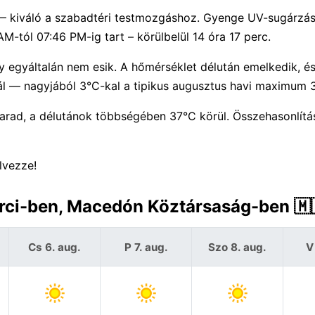
 — kiváló a szabadtéri testmozgáshoz. Gyenge UV-sugárzás
M-tól 07:46 PM-ig tart – körülbelül 14 óra 17 perc.
y egyáltalán nem esik. A hőmérséklet délután emelkedik, é
l — nagyjából 3°C-kal a tipikus augusztus havi maximum 3
arad, a délutánok többségében 37°C körül. Összehasonlít
lvezze!
arci-ben, Macedón Köztársaság-ben 🇲
Cs 6. aug.
P 7. aug.
Szo 8. aug.
V