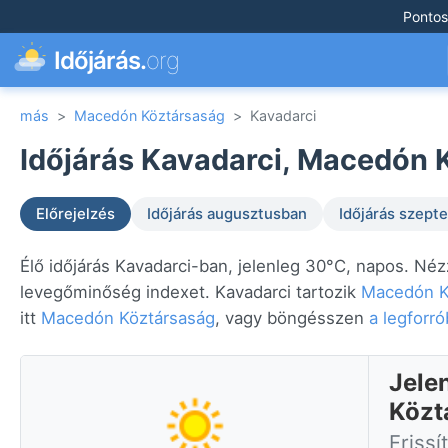
Pontos
Időjárás.
org
más
>
Macedón Köztársaság
>
Kavadarci
Időjárás Kavadarci, Macedón 
Előrejelzés
Időjárás augusztusban
Időjárás szep
Élő időjárás Kavadarci-ban, jelenleg 30°C, napos. Néz
levegőminőség indexet. Kavadarci tartozik
Macedón K
itt
Macedón Köztársaság
, vagy böngésszen
a legforr
Jele
Közt
Frissí