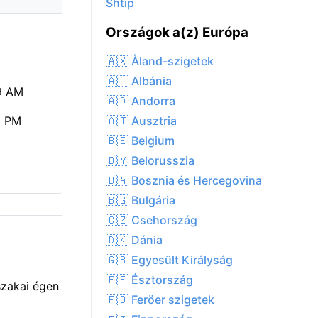
Shtip
Országok a(z) Európa
🇦🇽 Åland-szigetek
🇦🇱 Albánia
9 AM
🇦🇩 Andorra
🇦🇹 Ausztria
6 PM
🇧🇪 Belgium
🇧🇾 Belorusszia
🇧🇦 Bosznia és Hercegovina
🇧🇬 Bulgária
🇨🇿 Csehország
🇩🇰 Dánia
🇬🇧 Egyesült Királyság
🇪🇪 Észtország
szakai égen
🇫🇴 Feröer szigetek