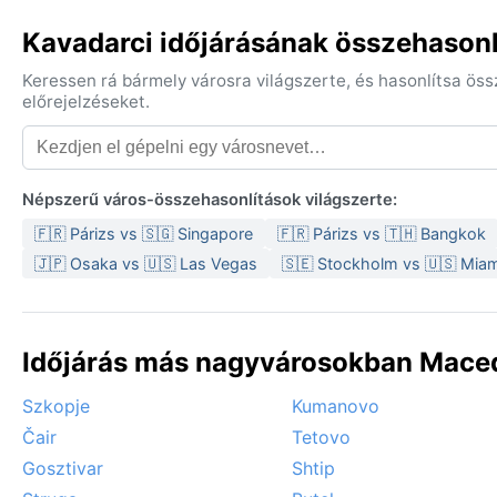
Kavadarci időjárásának összehasonl
Keressen rá bármely városra világszerte, és hasonlítsa ös
előrejelzéseket.
Népszerű város-összehasonlítások világszerte:
🇫🇷 Párizs vs 🇸🇬 Singapore
🇫🇷 Párizs vs 🇹🇭 Bangkok
🇯🇵 Osaka vs 🇺🇸 Las Vegas
🇸🇪 Stockholm vs 🇺🇸 Miam
Időjárás más nagyvárosokban Mace
Szkopje
Kumanovo
Čair
Tetovo
Gosztivar
Shtip