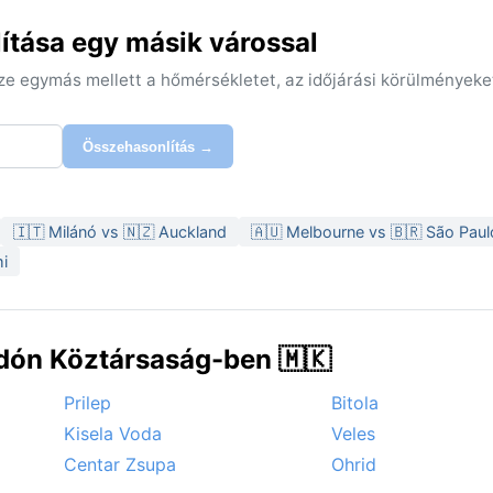
ítása egy másik várossal
sze egymás mellett a hőmérsékletet, az időjárási körülményeke
Összehasonlítás →
🇮🇹 Milánó vs 🇳🇿 Auckland
🇦🇺 Melbourne vs 🇧🇷 São Paul
i
dón Köztársaság-ben 🇲🇰
Prilep
Bitola
Kisela Voda
Veles
Centar Zsupa
Ohrid