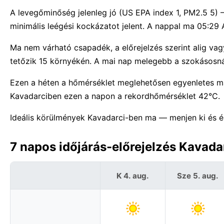
A levegőminőség jelenleg jó (US EPA index 1, PM2.5 5)
minimális leégési kockázatot jelent. A nappal ma 05:29 A
Ma nem várható csapadék, a előrejelzés szerint alig vag
tetőzik 15 környékén. A mai nap melegebb a szokásosná
Ezen a héten a hőmérséklet meglehetősen egyenletes m
Kavadarciben ezen a napon a rekordhőmérséklet 42°C.
Ideális körülmények Kavadarci-ben ma — menjen ki és é
7 napos időjárás-előrejelzés Kavad
K 4. aug.
Sze 5. aug.