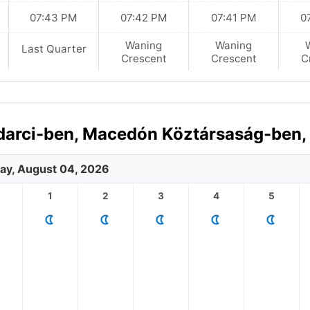
07:43 PM
07:42 PM
07:41 PM
0
Waning
Waning
Last Quarter
Crescent
Crescent
C
adarci-ben, Macedón Köztársaság-ben,
ay, August 04, 2026
1
2
3
4
5