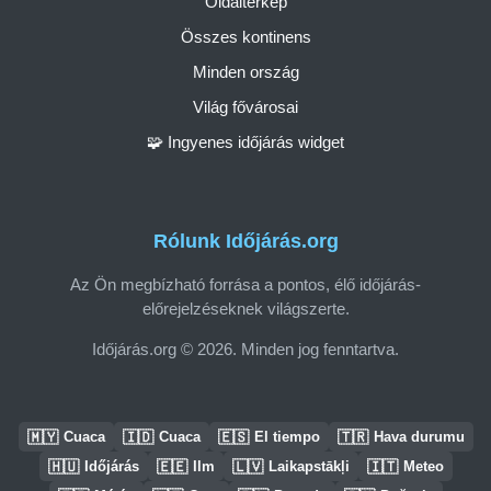
Oldaltérkép
Összes kontinens
Minden ország
Világ fővárosai
🧩 Ingyenes időjárás widget
Rólunk Időjárás.org
Az Ön megbízható forrása a pontos, élő időjárás-
előrejelzéseknek világszerte.
Időjárás.org © 2026. Minden jog fenntartva.
🇲🇾
🇮🇩
🇪🇸
🇹🇷
Cuaca
Cuaca
El tiempo
Hava durumu
🇭🇺
🇪🇪
🇱🇻
🇮🇹
Időjárás
Ilm
Laikapstākļi
Meteo