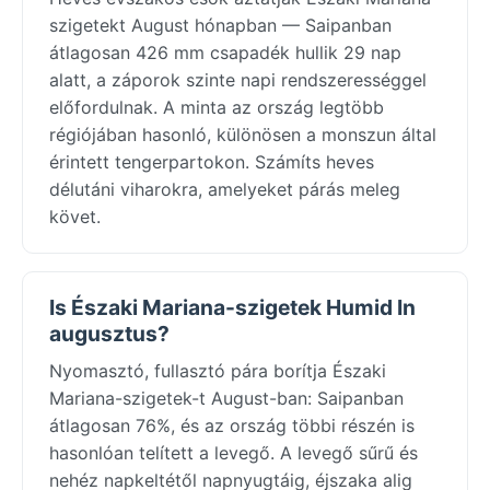
szigetekt August hónapban — Saipanban
átlagosan 426 mm csapadék hullik 29 nap
alatt, a záporok szinte napi rendszerességgel
előfordulnak. A minta az ország legtöbb
régiójában hasonló, különösen a monszun által
érintett tengerpartokon. Számíts heves
délutáni viharokra, amelyeket párás meleg
követ.
Is Északi Mariana-szigetek Humid In
augusztus?
Nyomasztó, fullasztó pára borítja Északi
Mariana-szigetek-t August-ban: Saipanban
átlagosan 76%, és az ország többi részén is
hasonlóan telített a levegő. A levegő sűrű és
nehéz napkeltétől napnyugtáig, éjszaka alig