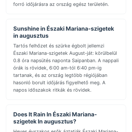
forró időjárásra az ország egész területén.
Sunshine in Északi Mariana-szigetek
in augusztus
Tartós felhőzet és szürke égbolt jellemzi
Északi Mariana-szigetek August-ját: körülbelül
0.8 óra napsütés naponta Saipanban. A nappali
órák is rövidek, 6:00 am-tól 6:40 pm-ig
tartanak, és az ország legtöbb régiójában
hasonló borult időjárás figyelhető meg. A
napos időszakok ritkák és rövidek.
Does It Rain In Északi Mariana-
szigetek In augusztus?
Heves évszakos esők áztatják Északi Mariana-