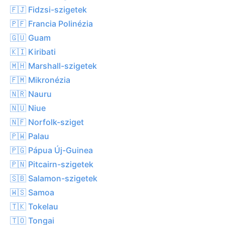
🇫🇯 Fidzsi-szigetek
🇵🇫 Francia Polinézia
🇬🇺 Guam
🇰🇮 Kiribati
🇲🇭 Marshall-szigetek
🇫🇲 Mikronézia
🇳🇷 Nauru
🇳🇺 Niue
🇳🇫 Norfolk-sziget
🇵🇼 Palau
🇵🇬 Pápua Új-Guinea
🇵🇳 Pitcairn-szigetek
🇸🇧 Salamon-szigetek
🇼🇸 Samoa
🇹🇰 Tokelau
🇹🇴 Tongai