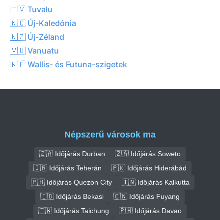
🇹🇻 Tuvalu
🇳🇨 Új-Kaledónia
🇳🇿 Új-Zéland
🇻🇺 Vanuatu
🇼🇫 Wallis- és Futuna-szigetek
Népszerű városok ma
🇿🇦 Időjárás Durban
🇿🇦 Időjárás Soweto
🇮🇷 Időjárás Teherán
🇵🇰 Időjárás Hiderábád
🇵🇭 Időjárás Quezon City
🇮🇳 Időjárás Kalkutta
🇮🇩 Időjárás Bekasi
🇨🇳 Időjárás Fuyang
🇹🇼 Időjárás Taichung
🇵🇭 Időjárás Davao