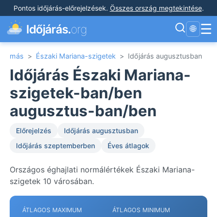
Pontos időjárás-előrejelzések
.
Összes ország megtekintése
.
☰
Időjárás.
org
🌐
más
>
Északi Mariana-szigetek
>
Időjárás augusztusban
Időjárás Északi Mariana-
szigetek-ban/ben
augusztus-ban/ben
Előrejelzés
Időjárás augusztusban
Időjárás szeptemberben
Éves átlagok
Országos éghajlati normálértékek Északi Mariana-
szigetek 10 városában.
ÁTLAGOS MAXIMUM
ÁTLAGOS MINIMUM