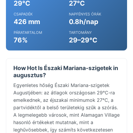
29°C
27°C
CSAPADÉK
NAPFÉNYES ÓRÁK
426 mm
0.8h/nap
PÁRATARTALOM
TARTOMÁNY
76%
29–29°C
How Hot Is Északi Mariana-szigetek in
augusztus?
Egyenletes hőség Északi Mariana-szigetek
Augustjében: az átlagok országosan 29°C-ra
emelkednek, az éjszakai minimumok 27°C, a
partvidéktől a belső területekig szűk a szórás.
A legmelegebb városok, mint Alamagan Village
hasonló értékeket mutatnak, mint a
leghűvösebbek, így számíts következetesen