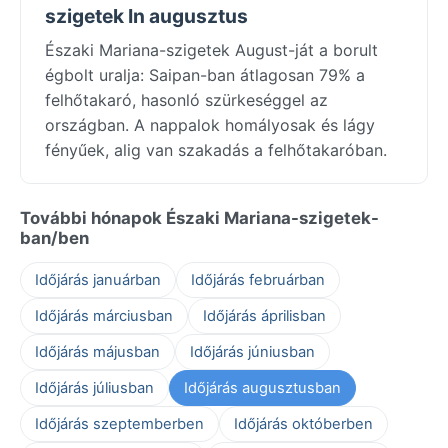
szigetek In augusztus
Északi Mariana-szigetek August-ját a borult
égbolt uralja: Saipan-ban átlagosan 79% a
felhőtakaró, hasonló szürkeséggel az
országban. A nappalok homályosak és lágy
fényűek, alig van szakadás a felhőtakaróban.
További hónapok Északi Mariana-szigetek-
ban/ben
Időjárás januárban
Időjárás februárban
Időjárás márciusban
Időjárás áprilisban
Időjárás májusban
Időjárás júniusban
Időjárás júliusban
Időjárás augusztusban
Időjárás szeptemberben
Időjárás októberben