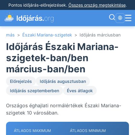
Pontos időjárás-előrejelzések
.
Összes ország megtekintése
.
☰
Időjárás.
org
🌐
más
>
Északi Mariana-szigetek
>
Időjárás márciusban
Időjárás Északi Mariana-
szigetek-ban/ben
március-ban/ben
Előrejelzés
Időjárás augusztusban
Időjárás szeptemberben
Éves átlagok
Országos éghajlati normálértékek Északi Mariana-
szigetek 10 városában.
ÁTLAGOS MAXIMUM
ÁTLAGOS MINIMUM