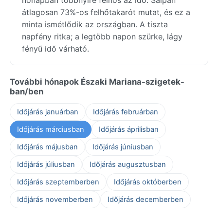
átlagosan 73%-os felhőtakarót mutat, és ez a
minta ismétlődik az országban. A tiszta
napfény ritka; a legtöbb napon szürke, lágy
fényű idő várható.
További hónapok Északi Mariana-szigetek-
ban/ben
Időjárás januárban
Időjárás februárban
Időjárás márciusban
Időjárás áprilisban
Időjárás májusban
Időjárás júniusban
Időjárás júliusban
Időjárás augusztusban
Időjárás szeptemberben
Időjárás októberben
Időjárás novemberben
Időjárás decemberben