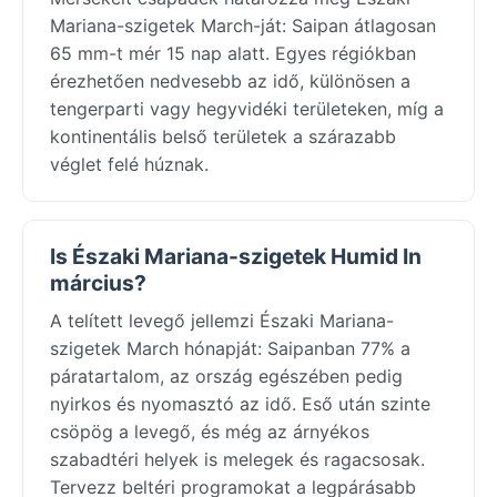
Mariana-szigetek March-ját: Saipan átlagosan
65 mm-t mér 15 nap alatt. Egyes régiókban
érezhetően nedvesebb az idő, különösen a
tengerparti vagy hegyvidéki területeken, míg a
kontinentális belső területek a szárazabb
véglet felé húznak.
Is Északi Mariana-szigetek Humid In
március?
A telített levegő jellemzi Északi Mariana-
szigetek March hónapját: Saipanban 77% a
páratartalom, az ország egészében pedig
nyirkos és nyomasztó az idő. Eső után szinte
csöpög a levegő, és még az árnyékos
szabadtéri helyek is melegek és ragacsosak.
Tervezz beltéri programokat a legpárásabb