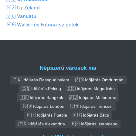
🇳🇿 Új-Zéland
🇻🇺 Vanuatu
🇼🇫 Wallis- és Futuna-szigetek
Népszerű városok ma
🇮🇳 Időjárás Rasapūdipalem
🇸🇩 Időjárás Omdurmán
🇨🇳 Időjárás Peking
🇸🇴 Időjárás Mogadishu
🇹🇭 Időjárás Bangkok
🇦🇺 Időjárás Melbourne
🇬🇧 Időjárás London
🇨🇳 Időjárás Tiencsin
🇲🇽 Időjárás Puebla
🇦🇹 Időjárás Bécs
🇪🇬 Időjárás Alexandria
🇲🇽 Időjárás Iztapalapa