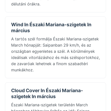
délutáni órákra.
Wind In Északi Mariana-szigetek In
március
A tartós szél formálja Északi Mariana-szigetek
March hónapját: Saipanban 29 km/h, és az
országban egyenletes a szél. A körülmények
ideálisak vitorlázáshoz és más szélsportokhoz,
de zavaróak lehetnek a finom szabadtéri
munkákhoz.
Cloud Cover In Északi Mariana-
szigetek In március
Északi Mariana-szigetek területén March
hónapban többnyire felhős az idő: Saipan