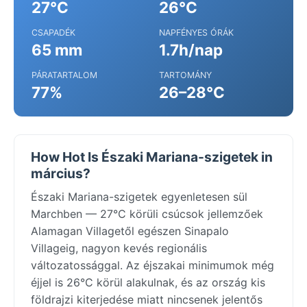
27°C
26°C
CSAPADÉK
NAPFÉNYES ÓRÁK
65 mm
1.7h/nap
PÁRATARTALOM
TARTOMÁNY
77%
26–28°C
How Hot Is Északi Mariana-szigetek in
március?
Északi Mariana-szigetek egyenletesen sül
Marchben — 27°C körüli csúcsok jellemzőek
Alamagan Villagetől egészen Sinapalo
Villageig, nagyon kevés regionális
változatossággal. Az éjszakai minimumok még
éjjel is 26°C körül alakulnak, és az ország kis
földrajzi kiterjedése miatt nincsenek jelentős