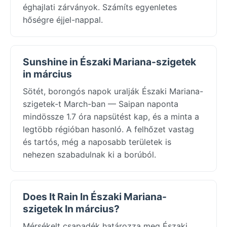
éghajlati zárványok. Számíts egyenletes
hőségre éjjel-nappal.
Sunshine in Északi Mariana-szigetek
in március
Sötét, borongós napok uralják Északi Mariana-
szigetek-t March-ban — Saipan naponta
mindössze 1.7 óra napsütést kap, és a minta a
legtöbb régióban hasonló. A felhőzet vastag
és tartós, még a naposabb területek is
nehezen szabadulnak ki a borúból.
Does It Rain In Északi Mariana-
szigetek In március?
Mérsékelt csapadék határozza meg Északi