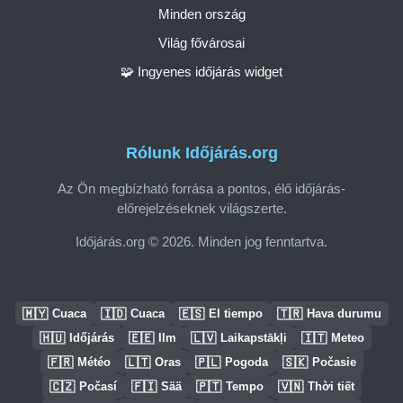
Minden ország
Világ fővárosai
🧩 Ingyenes időjárás widget
Rólunk Időjárás.org
Az Ön megbízható forrása a pontos, élő időjárás-
előrejelzéseknek világszerte.
Időjárás.org © 2026. Minden jog fenntartva.
🇲🇾
🇮🇩
🇪🇸
🇹🇷
Cuaca
Cuaca
El tiempo
Hava durumu
🇭🇺
🇪🇪
🇱🇻
🇮🇹
Időjárás
Ilm
Laikapstākļi
Meteo
🇫🇷
🇱🇹
🇵🇱
🇸🇰
Météo
Oras
Pogoda
Počasie
🇨🇿
🇫🇮
🇵🇹
🇻🇳
Počasí
Sää
Tempo
Thời tiết