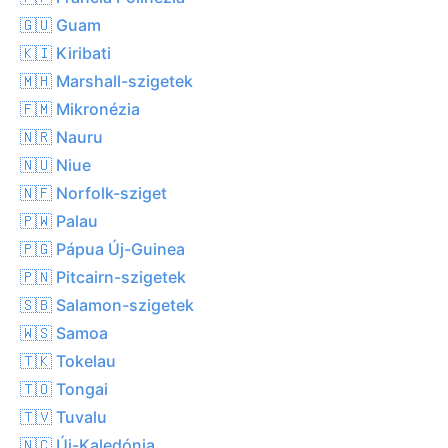
🇬🇺 Guam
🇰🇮 Kiribati
🇲🇭 Marshall-szigetek
🇫🇲 Mikronézia
🇳🇷 Nauru
🇳🇺 Niue
🇳🇫 Norfolk-sziget
🇵🇼 Palau
🇵🇬 Pápua Új-Guinea
🇵🇳 Pitcairn-szigetek
🇸🇧 Salamon-szigetek
🇼🇸 Samoa
🇹🇰 Tokelau
🇹🇴 Tongai
🇹🇻 Tuvalu
🇳🇨 Új-Kaledónia