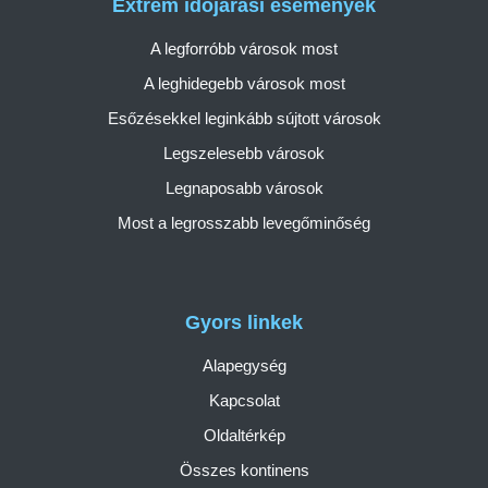
Extrém időjárási események
A legforróbb városok most
A leghidegebb városok most
Esőzésekkel leginkább sújtott városok
Legszelesebb városok
Legnaposabb városok
Most a legrosszabb levegőminőség
Gyors linkek
Alapegység
Kapcsolat
Oldaltérkép
Összes kontinens