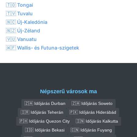
🇹🇴 Tongai
🇹🇻 Tuvalu
🇳🇨 Új-Kaledónia
🇳🇿 Új-Zéland
🇻🇺 Vanuatu
🇼🇫 Wallis- és Futuna-szigetek
Népszerű városok ma
🇿🇦 Időjárás Durban
🇿🇦 Időjárás Soweto
🇮🇷 Időjárás Teherán
🇵🇰 Időjárás Hiderábád
🇵🇭 Időjárás Quezon City
🇮🇳 Időjárás Kalkutta
🇮🇩 Időjárás Bekasi
🇨🇳 Időjárás Fuyang