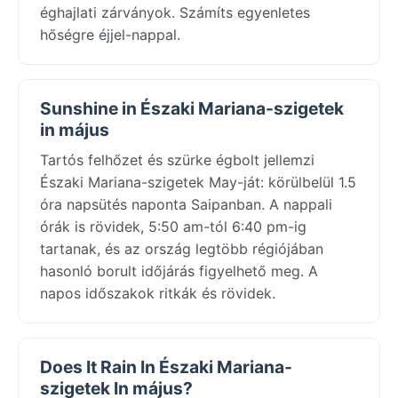
éghajlati zárványok. Számíts egyenletes
hőségre éjjel-nappal.
Sunshine in Északi Mariana-szigetek
in május
Tartós felhőzet és szürke égbolt jellemzi
Északi Mariana-szigetek May-ját: körülbelül 1.5
óra napsütés naponta Saipanban. A nappali
órák is rövidek, 5:50 am-tól 6:40 pm-ig
tartanak, és az ország legtöbb régiójában
hasonló borult időjárás figyelhető meg. A
napos időszakok ritkák és rövidek.
Does It Rain In Északi Mariana-
szigetek In május?