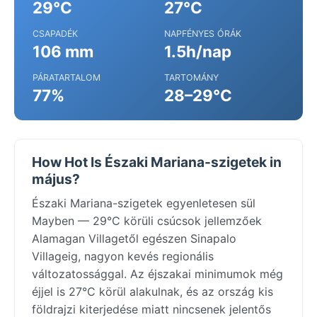
29°C
27°C
CSAPADÉK
NAPFÉNYES ÓRÁK
106 mm
1.5h/nap
PÁRATARTALOM
TARTOMÁNY
77%
28–29°C
How Hot Is Északi Mariana-szigetek in
május?
Északi Mariana-szigetek egyenletesen sül
Mayben — 29°C körüli csúcsok jellemzőek
Alamagan Villagetől egészen Sinapalo
Villageig, nagyon kevés regionális
változatossággal. Az éjszakai minimumok még
éjjel is 27°C körül alakulnak, és az ország kis
földrajzi kiterjedése miatt nincsenek jelentős