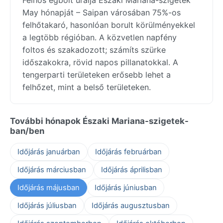
May hónapját – Saipan városában 75%-os
felhőtakaró, hasonlóan borult körülményekkel
a legtöbb régióban. A közvetlen napfény
foltos és szakadozott; számíts szürke
időszakokra, rövid napos pillanatokkal. A
tengerparti területeken erősebb lehet a
felhőzet, mint a belső területeken.
További hónapok Északi Mariana-szigetek-
ban/ben
Időjárás januárban
Időjárás februárban
Időjárás márciusban
Időjárás áprilisban
Időjárás májusban
Időjárás júniusban
Időjárás júliusban
Időjárás augusztusban