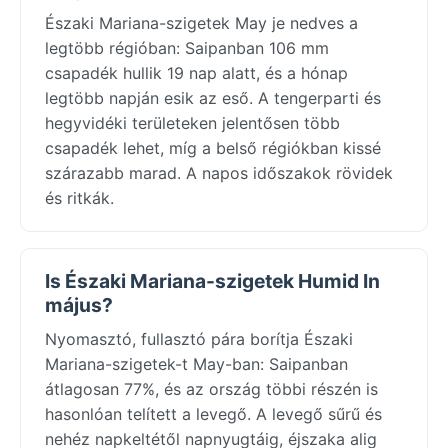
Északi Mariana-szigetek May je nedves a
legtöbb régióban: Saipanban 106 mm
csapadék hullik 19 nap alatt, és a hónap
legtöbb napján esik az eső. A tengerparti és
hegyvidéki területeken jelentősen több
csapadék lehet, míg a belső régiókban kissé
szárazabb marad. A napos időszakok rövidek
és ritkák.
Is Északi Mariana-szigetek Humid In
május?
Nyomasztó, fullasztó pára borítja Északi
Mariana-szigetek-t May-ban: Saipanban
átlagosan 77%, és az ország többi részén is
hasonlóan telített a levegő. A levegő sűrű és
nehéz napkeltétől napnyugtáig, éjszaka alig