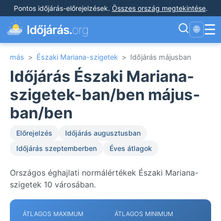
Pontos időjárás-előrejelzések
.
Összes ország megtekintése
.
☰
Időjárás.
org
🌐
más
>
Északi Mariana-szigetek
>
Időjárás májusban
Időjárás Északi Mariana-
szigetek-ban/ben május-
ban/ben
Előrejelzés
Időjárás augusztusban
Időjárás szeptemberben
Éves átlagok
Országos éghajlati normálértékek Északi Mariana-
szigetek 10 városában.
ÁTLAGOS MAXIMUM
ÁTLAGOS MINIMUM