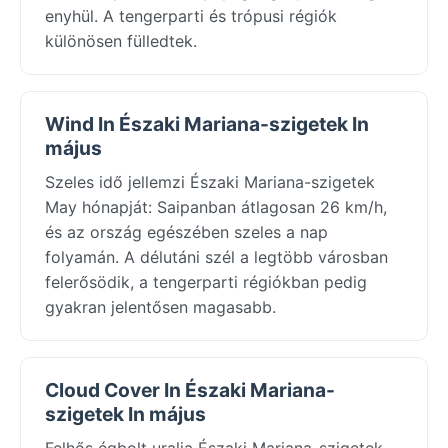
enyhül. A tengerparti és trópusi régiók
különösen fülledtek.
Wind In Északi Mariana-szigetek In
május
Szeles idő jellemzi Északi Mariana-szigetek
May hónapját: Saipanban átlagosan 26 km/h,
és az ország egészében szeles a nap
folyamán. A délutáni szél a legtöbb városban
felerősödik, a tengerparti régiókban pedig
gyakran jelentősen magasabb.
Cloud Cover In Északi Mariana-
szigetek In május
Felhős égbolt uralja Északi Mariana-szigetek