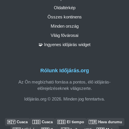
Oldaltérkép
Összes kontinens
Minden ország
Világ fővárosai
🧩 Ingyenes időjárás widget
Rólunk Időjárás.org
Az Ön megbízható forrása a pontos, élő időjárás-
előrejelzéseknek világszerte.
Időjárás.org © 2026. Minden jog fenntartva.
🇲🇾
🇮🇩
🇪🇸
🇹🇷
Cuaca
Cuaca
El tiempo
Hava durumu