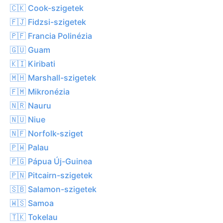
🇨🇰 Cook-szigetek
🇫🇯 Fidzsi-szigetek
🇵🇫 Francia Polinézia
🇬🇺 Guam
🇰🇮 Kiribati
🇲🇭 Marshall-szigetek
🇫🇲 Mikronézia
🇳🇷 Nauru
🇳🇺 Niue
🇳🇫 Norfolk-sziget
🇵🇼 Palau
🇵🇬 Pápua Új-Guinea
🇵🇳 Pitcairn-szigetek
🇸🇧 Salamon-szigetek
🇼🇸 Samoa
🇹🇰 Tokelau