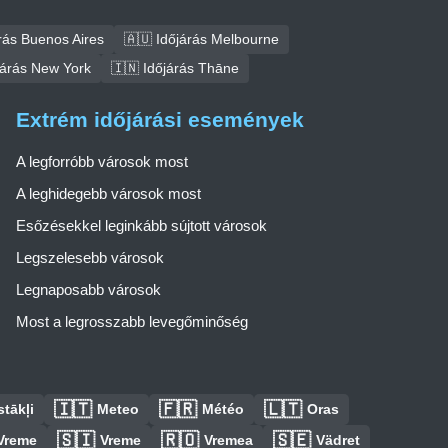
rás Buenos Aires
🇦🇺 Időjárás Melbourne
járás New York
🇮🇳 Időjárás Thāne
Extrém időjárási események
A legforróbb városok most
A leghidegebb városok most
Esőzésekkel leginkább sújtott városok
Legszelesebb városok
Legnaposabb városok
Most a legrosszabb levegőminőség
🇮🇹
🇫🇷
🇱🇹
tākļi
Meteo
Météo
Oras
🇸🇮
🇷🇴
🇸🇪
Vreme
Vreme
Vremea
Vädret