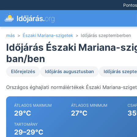
Pontos
Időjárás.
org
más
>
Északi Mariana-szigetek
>
Időjárás szeptemberben
Időjárás Északi Mariana-sz
ban/ben
Előrejelzés
Időjárás augusztusban
Időjárás szep
Országos éghajlati normálértékek Északi Mariana-szige
ÁTLAGOS MAXIMUM
ÁTLAGOS MINIMUM
CSA
29°C
27°C
35
TARTOMÁNY
29–29°C