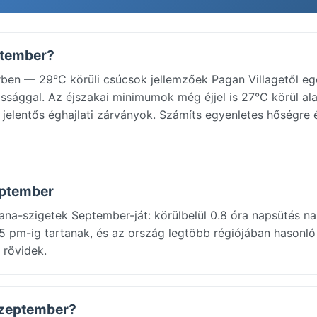
ptember?
ben — 29°C körüli csúcsok jellemzőek Pagan Villagetől e
ossággal. Az éjszakai minimumok még éjjel is 27°C körül al
k jelentős éghajlati zárványok. Számíts egyenletes hőségre é
eptember
iana-szigetek September-ját: körülbelül 0.8 óra napsütés n
15 pm-ig tartanak, és az ország legtöbb régiójában hasonló
 rövidek.
 szeptember?