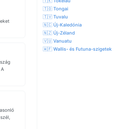
🇹🇰 Tokelau
🇹🇴 Tongai
🇹🇻 Tuvalu
yeket
🇳🇨 Új-Kaledónia
🇳🇿 Új-Zéland
🇻🇺 Vanuatu
🇼🇫 Wallis- és Futuna-szigetek
rszág
 A
asonló
szél,