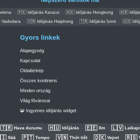
Népszerű városok ma
celona
🇵🇰 Időjárás Karacsi
🇭🇰 Időjárás Hongkong
🇦🇷 Időjá
s Vadodara
🇻🇳 Időjárás Haiphong
🇹🇷 Időjárás İzmir
🇺🇸 Idő
Gyors linkek
Alapegység
Kapcsolat
Oldaltérkép
Összes kontinens
Minden ország
Világ fővárosai
🧩 Ingyenes időjárás widget
🇹🇷
🇭🇺
🇪🇪
🇱🇻
Hava durumu
Időjárás
Ilm
Laikaps
🇮
🇵🇹
🇻🇳
🇩🇰
🇷🇸
Sää
Tempo
Thời tiết
Vejret