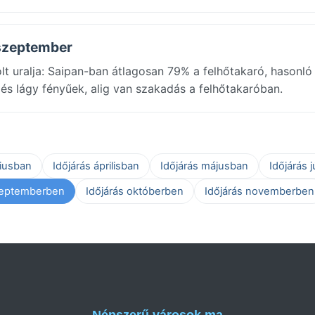
 szeptember
lt uralja: Saipan-ban átlagosan 79% a felhőtakaró, hasonló
s lágy fényűek, alig van szakadás a felhőtakaróban.
ciusban
Időjárás áprilisban
Időjárás májusban
Időjárás 
zeptemberben
Időjárás októberben
Időjárás novemberben