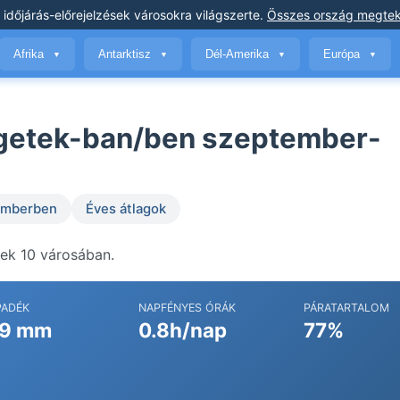
 időjárás-előrejelzések
városokra világszerte
.
Összes ország megtek
Afrika
Antarktisz
Dél-Amerika
Európa
▼
▼
▼
▼
igetek-ban/ben szeptember-
temberben
Éves átlagok
tek 10 városában.
PADÉK
NAPFÉNYES ÓRÁK
PÁRATARTALOM
9 mm
0.8h/nap
77%