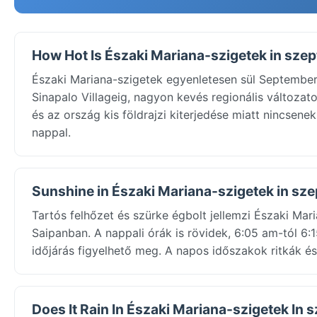
How Hot Is Északi Mariana-szigetek in sze
Északi Mariana-szigetek egyenletesen sül September
Sinapalo Villageig, nagyon kevés regionális változat
és az ország kis földrajzi kiterjedése miatt nincsene
nappal.
Sunshine in Északi Mariana-szigetek in sz
Tartós felhőzet és szürke égbolt jellemzi Északi Mar
Saipanban. A nappali órák is rövidek, 6:05 am-tól 6:
időjárás figyelhető meg. A napos időszakok ritkák és
Does It Rain In Északi Mariana-szigetek In