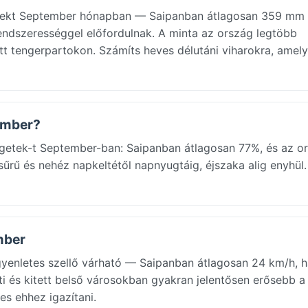
etekt September hónapban — Saipanban átlagosan 359 mm
rendszerességgel előfordulnak. A minta az ország legtöbb
ett tengerpartokon. Számíts heves délutáni viharokra, amel
tember?
zigetek-t September-ban: Saipanban átlagosan 77%, és az o
 sűrű és nehéz napkeltétől napnyugtáig, éjszaka alig enyhül.
mber
enletes szellő várható — Saipanban átlagosan 24 km/h, h
i és kitett belső városokban gyakran jelentősen erősebb a 
es ehhez igazítani.