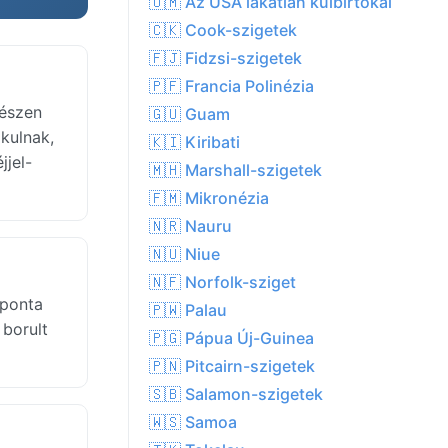
🇺🇲 Az USA lakatlan külbirtokai
🇨🇰 Cook-szigetek
🇫🇯 Fidzsi-szigetek
🇵🇫 Francia Polinézia
gészen
🇬🇺 Guam
akulnak,
🇰🇮 Kiribati
jjel-
🇲🇭 Marshall-szigetek
🇫🇲 Mikronézia
🇳🇷 Nauru
🇳🇺 Niue
🇳🇫 Norfolk-sziget
aponta
🇵🇼 Palau
 borult
🇵🇬 Pápua Új-Guinea
🇵🇳 Pitcairn-szigetek
🇸🇧 Salamon-szigetek
🇼🇸 Samoa