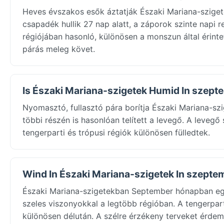
Heves évszakos esők áztatják Északi Mariana-szig
csapadék hullik 27 nap alatt, a záporok szinte napi 
régiójában hasonló, különösen a monszun által érint
párás meleg követ.
Is Északi Mariana-szigetek Humid In szep
Nyomasztó, fullasztó pára borítja Északi Mariana-s
többi részén is hasonlóan telített a levegő. A levegő
tengerparti és trópusi régiók különösen fülledtek.
Wind In Északi Mariana-szigetek In szepte
Északi Mariana-szigetekban September hónapban egy
szeles viszonyokkal a legtöbb régióban. A tengerpart
különösen délután. A szélre érzékeny terveket érdem