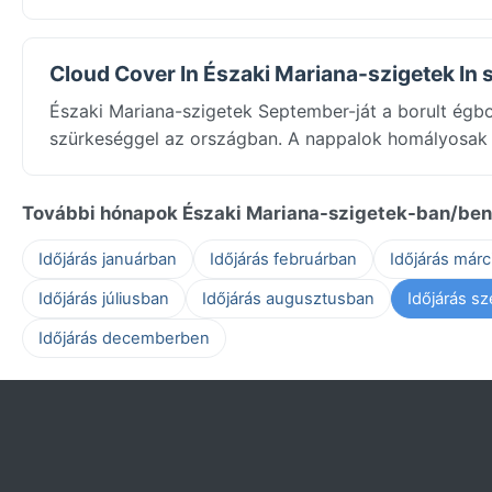
Cloud Cover In Északi Mariana-szigetek In
Északi Mariana-szigetek September-ját a borult égbo
szürkeséggel az országban. A nappalok homályosak é
További hónapok Északi Mariana-szigetek-ban/ben
Időjárás januárban
Időjárás februárban
Időjárás már
Időjárás júliusban
Időjárás augusztusban
Időjárás s
Időjárás decemberben