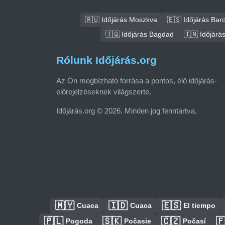
🇷🇺 Időjárás Moszkva
🇪🇸 Időjárás Bar
🇮🇶 Időjárás Bagdad
🇮🇳 Időjárá
Rólunk Időjárás.org
Az Ön megbízható forrása a pontos, élő időjárás-
előrejelzéseknek világszerte.
Időjárás.org © 2026. Minden jog fenntartva.
🇲🇾
🇮🇩
🇪🇸
Cuaca
Cuaca
El tiempo
🇵🇱
🇸🇰
🇨🇿

Pogoda
Počasie
Počasí