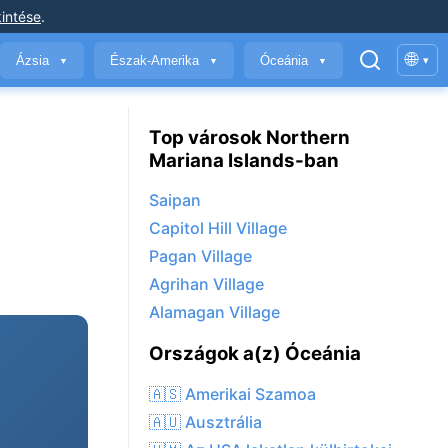
intése
.
🌐
Ázsia
Észak-Amerika
Óceánia
▾
▼
▼
▼
Top városok Northern
Mariana Islands-ban
Saipan
Capitol Hill Village
Pagan Village
Agrihan Village
Alamagan Village
Országok a(z) Óceánia
🇦🇸 Amerikai Szamoa
🇦🇺 Ausztrália