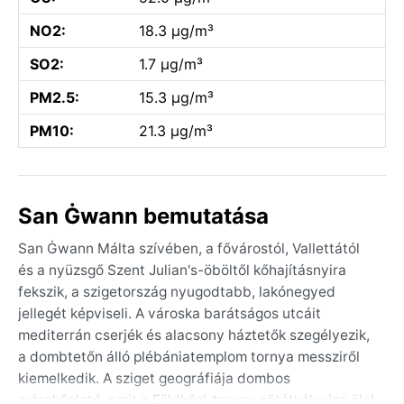
NO2:
18.3 µg/m³
SO2:
1.7 µg/m³
PM2.5:
15.3 µg/m³
PM10:
21.3 µg/m³
San Ġwann bemutatása
San Ġwann Málta szívében, a fővárostól, Vallettától
és a nyüzsgő Szent Julian's-öböltől kőhajításnyira
fekszik, a szigetország nyugodtabb, lakónegyed
jellegét képviseli. A városka barátságos utcáit
mediterrán cserjék és alacsony háztetők szegélyezik,
a dombtetőn álló plébániatemplom tornya messziről
kiemelkedik. A sziget geográfiája dombos
mészkőplató, amit a Földközi-tenger sötétkék vize ölel