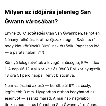
Milyen az időjárás jelenleg San
Ġwann városában?
Enyhe 28°C sötétedés után San Ġwannben, felhőtlen.
Néhány felhő úszik át az éjszakai égen. Számíts rá,
hogy kint körülbelül 30°C-nak érződik. Ragacsos idő
— a páratartalom 71%.
Könnyű lélegzetvétel: a levegőminőség jó, EPA index
1. A nap 06:12 AM-kor kelt és 08:03 PM-kor nyugszik,
13 óra 51 perc nappali fényt biztosítva.
Nem valószínű az eső — körülbelül 6% az esély,
legfeljebb 0 mm. Nyugodtan otthon hagyhatod az
esernyőt — száraz marad. A mai nap nagyjából
tipikus augusztus hónapban San Ġwann városában.