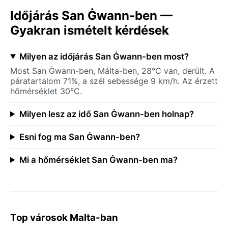
Időjárás San Ġwann-ben —
Gyakran ismételt kérdések
Milyen az időjárás San Ġwann-ben most?
Most San Ġwann-ben, Málta-ben, 28°C van, derült. A
páratartalom 71%, a szél sebessége 9 km/h. Az érzett
hőmérséklet 30°C.
Milyen lesz az idő San Ġwann-ben holnap?
Esni fog ma San Ġwann-ben?
Mi a hőmérséklet San Ġwann-ben ma?
Top városok Malta-ban