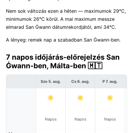
Nem sok változás ezen a héten — maximumok 29°C,
minimumok 26°C körül. A mai maximum messze
elmarad San Ġwann dátumrekordjától, ami 34°C.
A lényeg: remek nap a szabadban San Ġwann-ben.
7 napos időjárás-előrejelzés San
Ġwann-ben, Málta-ben 🇲🇹
Sze 5. aug.
Cs 6. aug.
P 7. aug.
S
Napos
Napos
Napos