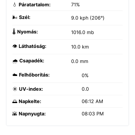
💧
Páratartalom:
71%
🌬️
Szél:
9.0 kph (206°)
🌡️
Nyomás:
1016.0 mb
👁️
Láthatóság:
10.0 km
🌧️
Csapadék:
0.0 mm
☁️
Felhőborítás:
0%
☀️
UV-index:
0.0
🌅
Napkelte:
06:12 AM
🌇
Napnyugta:
08:03 PM