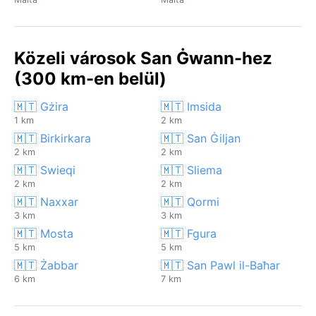
Közeli városok San Ġwann-hez
(300 km-en belül)
🇲🇹 Gżira
🇲🇹 Imsida
1 km
2 km
🇲🇹 Birkirkara
🇲🇹 San Ġiljan
2 km
2 km
🇲🇹 Swieqi
🇲🇹 Sliema
2 km
2 km
🇲🇹 Naxxar
🇲🇹 Qormi
3 km
3 km
🇲🇹 Mosta
🇲🇹 Fgura
5 km
5 km
🇲🇹 Żabbar
🇲🇹 San Pawl il-Baħar
6 km
7 km