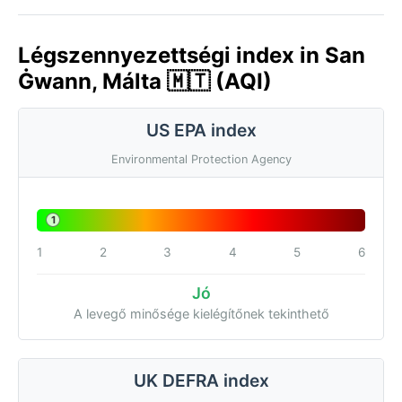
Légszennyezettségi index in San
Ġwann, Málta 🇲🇹 (AQI)
US EPA index
Environmental Protection Agency
1
1
2
3
4
5
6
Jó
A levegő minősége kielégítőnek tekinthető
UK DEFRA index