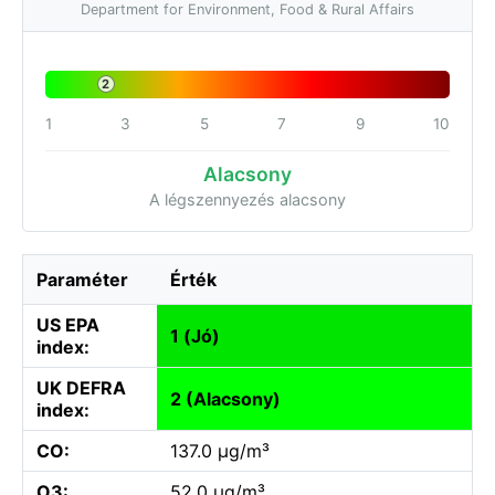
Department for Environment, Food & Rural Affairs
2
1
3
5
7
9
10
Alacsony
A légszennyezés alacsony
Paraméter
Érték
US EPA
1 (Jó)
index:
UK DEFRA
2 (Alacsony)
index:
CO:
137.0 µg/m³
O3:
52.0 µg/m³