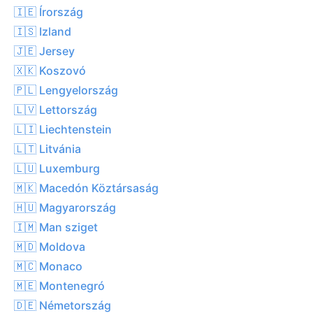
🇮🇪 Írország
🇮🇸 Izland
🇯🇪 Jersey
🇽🇰 Koszovó
🇵🇱 Lengyelország
🇱🇻 Lettország
🇱🇮 Liechtenstein
🇱🇹 Litvánia
🇱🇺 Luxemburg
🇲🇰 Macedón Köztársaság
🇭🇺 Magyarország
🇮🇲 Man sziget
🇲🇩 Moldova
🇲🇨 Monaco
🇲🇪 Montenegró
🇩🇪 Németország