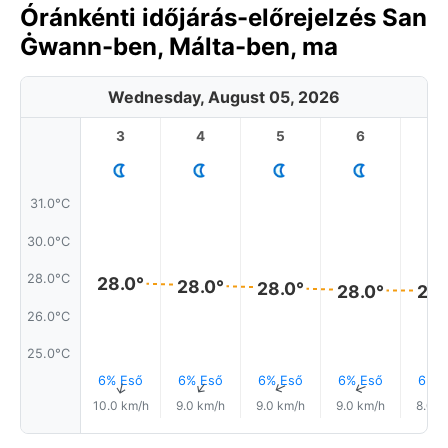
Óránkénti időjárás-előrejelzés San
Ġwann-ben, Málta-ben, ma
Wednesday, August 05, 2026
3
4
5
6
7
31.0°C
30.0°C
28.0°C
28.0°
28.0°
28.0°
28.0°
28.
26.0°C
25.0°C
6% Eső
6% Eső
6% Eső
6% Eső
6% E
↑
↑
↑
↑
10.0 km/h
9.0 km/h
9.0 km/h
9.0 km/h
8.0 k