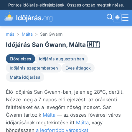
Pontos időjárás-előrejelzések
.
Összes ország megtekintése
.
☰
Időjárás.
org
🌐
más
>
Málta
>
San Ġwann
Időjárás San Ġwann, Málta 🇲🇹
Előrejelzés
Időjárás augusztusban
Időjárás szeptemberben
Éves átlagok
Málta időjárása
Élő időjárás San Ġwann-ban, jelenleg 28°C, derült.
Nézze meg a 7 napos előrejelzést, az óránkénti
feltételeket és a levegőminőség indexet. San
Ġwann tartozik
Málta
— az összes fővárosi város
időjárásának megtekintése itt
Málta
, vagy
böngésszen
a legforróbb városokat