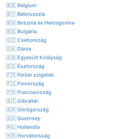
🇧🇪 Belgium
🇧🇾 Belorusszia
🇧🇦 Bosznia és Hercegovina
🇧🇬 Bulgária
🇨🇿 Csehország
🇩🇰 Dánia
🇬🇧 Egyesült Királyság
🇪🇪 Észtország
🇫🇴 Feröer szigetek
🇫🇮 Finnország
🇫🇷 Franciaország
🇬🇮 Gibraltár
🇬🇷 Görögország
🇬🇬 Guernsey
🇳🇱 Hollandia
🇭🇷 Horvátország