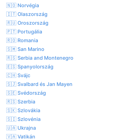
🇳🇴 Norvégia
🇮🇹 Olaszország
🇷🇺 Oroszország
🇵🇹 Portugália
🇷🇴 Romania
🇸🇲 San Marino
🇷🇸 Serbia and Montenegro
🇪🇸 Spanyolország
🇨🇭 Svájc
🇸🇯 Svalbard és Jan Mayen
🇸🇪 Svédország
🇷🇸 Szerbia
🇸🇰 Szlovákia
🇸🇮 Szlovénia
🇺🇦 Ukrajna
🇻🇦 Vatikán