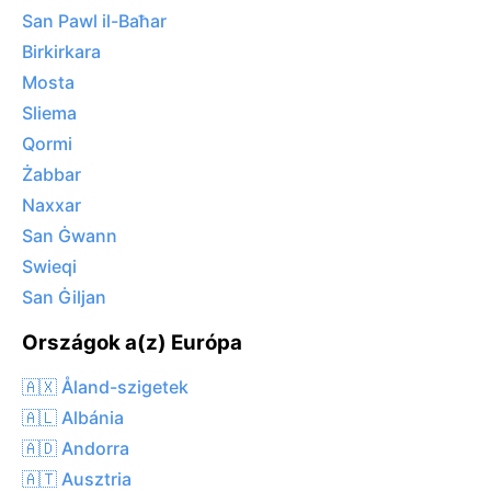
San Pawl il-Baħar
Birkirkara
Mosta
Sliema
Qormi
Żabbar
Naxxar
San Ġwann
Swieqi
San Ġiljan
Országok a(z) Európa
🇦🇽 Åland-szigetek
🇦🇱 Albánia
🇦🇩 Andorra
🇦🇹 Ausztria