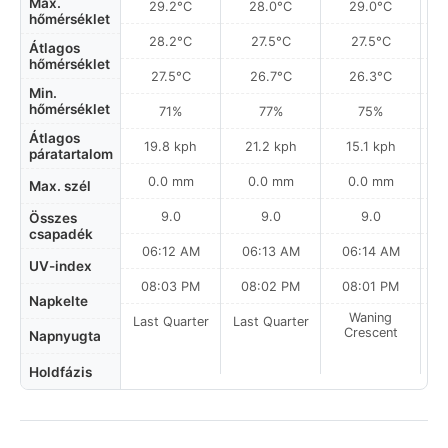
Max.
29.2°C
28.0°C
29.0°C
hőmérséklet
28.2°C
27.5°C
27.5°C
Átlagos
hőmérséklet
27.5°C
26.7°C
26.3°C
Min.
hőmérséklet
71%
77%
75%
Átlagos
19.8 kph
21.2 kph
15.1 kph
páratartalom
0.0 mm
0.0 mm
0.0 mm
Max. szél
9.0
9.0
9.0
Összes
csapadék
06:12 AM
06:13 AM
06:14 AM
UV-index
08:03 PM
08:02 PM
08:01 PM
Napkelte
Waning
Last Quarter
Last Quarter
Crescent
Napnyugta
Holdfázis