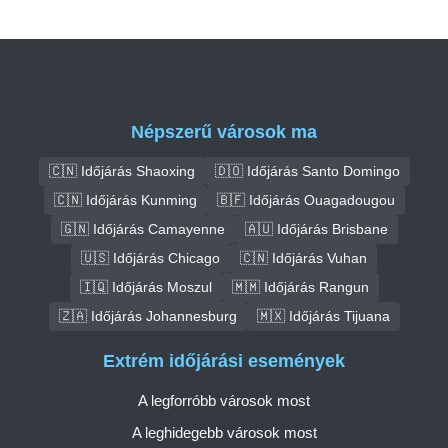
Népszerű városok ma
🇨🇳 Időjárás Shaoxing
🇩🇴 Időjárás Santo Domingo
🇨🇳 Időjárás Kunming
🇧🇫 Időjárás Ouagadougou
🇬🇳 Időjárás Camayenne
🇦🇺 Időjárás Brisbane
🇺🇸 Időjárás Chicago
🇨🇳 Időjárás Vuhan
🇮🇶 Időjárás Moszul
🇲🇲 Időjárás Rangun
🇿🇦 Időjárás Johannesburg
🇲🇽 Időjárás Tijuana
Extrém időjárási események
A legforróbb városok most
A leghidegebb városok most