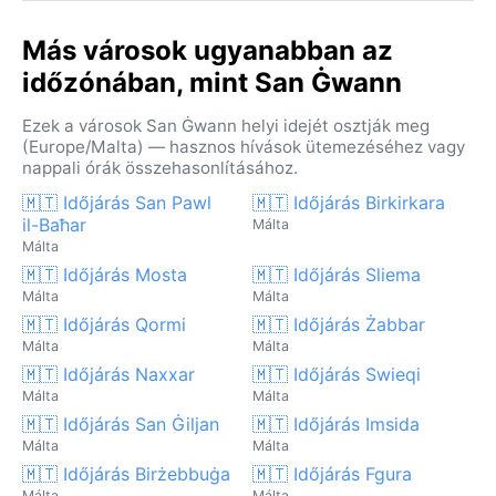
Más városok ugyanabban az
időzónában, mint San Ġwann
Ezek a városok San Ġwann helyi idejét osztják meg
(Europe/Malta) — hasznos hívások ütemezéséhez vagy
nappali órák összehasonlításához.
🇲🇹 Időjárás San Pawl
🇲🇹 Időjárás Birkirkara
il-Baħar
Málta
Málta
🇲🇹 Időjárás Mosta
🇲🇹 Időjárás Sliema
Málta
Málta
🇲🇹 Időjárás Qormi
🇲🇹 Időjárás Żabbar
Málta
Málta
🇲🇹 Időjárás Naxxar
🇲🇹 Időjárás Swieqi
Málta
Málta
🇲🇹 Időjárás San Ġiljan
🇲🇹 Időjárás Imsida
Málta
Málta
🇲🇹 Időjárás Birżebbuġa
🇲🇹 Időjárás Fgura
Málta
Málta