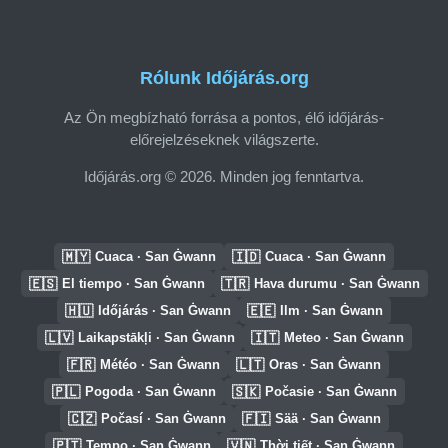
Rólunk Időjárás.org
Az Ön megbízható forrása a pontos, élő időjárás-
előrejelzéseknek világszerte.
Időjárás.org © 2026. Minden jog fenntartva.
🇲🇾
🇮🇩
Cuaca · San Ġwann
Cuaca · San Ġwann
🇪🇸
🇹🇷
El tiempo · San Ġwann
Hava durumu · San Ġwann
🇭🇺
🇪🇪
Időjárás · San Ġwann
Ilm · San Ġwann
🇱🇻
🇮🇹
Laikapstākļi · San Ġwann
Meteo · San Ġwann
🇫🇷
🇱🇹
Météo · San Ġwann
Oras · San Ġwann
🇵🇱
🇸🇰
Pogoda · San Ġwann
Počasie · San Ġwann
🇨🇿
🇫🇮
Počasí · San Ġwann
Sää · San Ġwann
🇵🇹
🇻🇳
Tempo · San Ġwann
Thời tiết · San Ġwann