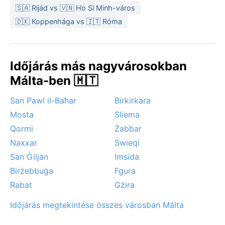
🇸🇦 Rijád vs 🇻🇳 Ho Si Minh-város
szirokkó, a Szahara felől érkező, porral teli, perzselően
🇩🇰 Koppenhága vs 🇮🇹 Róma
forró szél, ami néha tavasszal vagy kora ősszel söpör
végig a szigeten, pár percre vöröses homályba
burkolva a tájat. A viharok ritkák, villámlást és hirtelen
záport hozhatnak, de a hurrikánok teljesen
Időjárás más nagyvárosokban
ismeretlenek itt.
Málta-ben 🇲🇹
San Pawl il-Baħar
Birkirkara
Mosta
Sliema
Qormi
Żabbar
Naxxar
Swieqi
San Ġiljan
Imsida
Birżebbuġa
Fgura
Rabat
Gżira
Időjárás megtekintése összes városban Málta