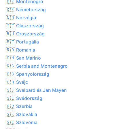
🇲🇪 Montenegró
🇩🇪 Németország
🇳🇴 Norvégia
🇮🇹 Olaszország
🇷🇺 Oroszország
🇵🇹 Portugália
🇷🇴 Romania
🇸🇲 San Marino
🇷🇸 Serbia and Montenegro
🇪🇸 Spanyolország
🇨🇭 Svájc
🇸🇯 Svalbard és Jan Mayen
🇸🇪 Svédország
🇷🇸 Szerbia
🇸🇰 Szlovákia
🇸🇮 Szlovénia