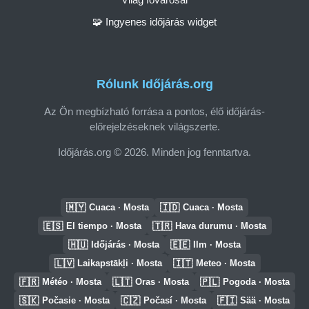
🧩 Ingyenes időjárás widget
Rólunk Időjárás.org
Az Ön megbízható forrása a pontos, élő időjárás-
előrejelzéseknek világszerte.
Időjárás.org © 2026. Minden jog fenntartva.
🇲🇾
🇮🇩
Cuaca · Mosta
Cuaca · Mosta
🇪🇸
🇹🇷
El tiempo · Mosta
Hava durumu · Mosta
🇭🇺
🇪🇪
Időjárás · Mosta
Ilm · Mosta
🇱🇻
🇮🇹
Laikapstākļi · Mosta
Meteo · Mosta
🇫🇷
🇱🇹
🇵🇱
Météo · Mosta
Oras · Mosta
Pogoda · Mosta
🇸🇰
🇨🇿
🇫🇮
Počasie · Mosta
Počasí · Mosta
Sää · Mosta