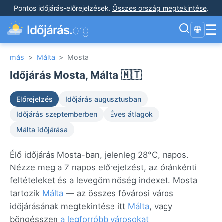
Pontos időjárás-előrejelzések
.
Összes ország megtekintése
.
☰
Időjárás.
org
🌐
más
>
Málta
>
Mosta
Időjárás Mosta, Málta 🇲🇹
Előrejelzés
Időjárás augusztusban
Időjárás szeptemberben
Éves átlagok
Málta időjárása
Élő időjárás Mosta-ban, jelenleg 28°C, napos.
Nézze meg a 7 napos előrejelzést, az óránkénti
feltételeket és a levegőminőség indexet. Mosta
tartozik
Málta
— az összes fővárosi város
időjárásának megtekintése itt
Málta
, vagy
böngésszen
a legforróbb városokat