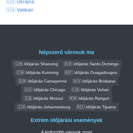
🇺🇦 Ukrajna
🇻🇦 Vatikán
Népszerű városok ma
🇨🇳 Időjárás Shaoxing
🇩🇴 Időjárás Santo Domingo
🇨🇳 Időjárás Kunming
🇧🇫 Időjárás Ouagadougou
🇬🇳 Időjárás Camayenne
🇦🇺 Időjárás Brisbane
🇺🇸 Időjárás Chicago
🇨🇳 Időjárás Vuhan
🇮🇶 Időjárás Moszul
🇲🇲 Időjárás Rangun
🇿🇦 Időjárás Johannesburg
🇲🇽 Időjárás Tijuana
Extrém időjárási események
A legforróbb városok most