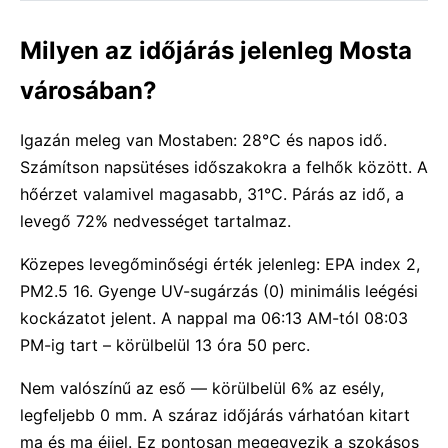
Milyen az időjárás jelenleg Mosta
városában?
Igazán meleg van Mostaben: 28°C és napos idő.
Számítson napsütéses időszakokra a felhők között. A
hőérzet valamivel magasabb, 31°C. Párás az idő, a
levegő 72% nedvességet tartalmaz.
Közepes levegőminőségi érték jelenleg: EPA index 2,
PM2.5 16. Gyenge UV-sugárzás (0) minimális leégési
kockázatot jelent. A nappal ma 06:13 AM-tól 08:03
PM-ig tart – körülbelül 13 óra 50 perc.
Nem valószínű az eső — körülbelül 6% az esély,
legfeljebb 0 mm. A száraz időjárás várhatóan kitart
ma és ma éjjel. Ez pontosan megegyezik a szokásos