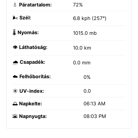
💧
Páratartalom:
72%
🌬️
Szél:
6.8 kph (257°)
🌡️
Nyomás:
1015.0 mb
👁️
Láthatóság:
10.0 km
🌧️
Csapadék:
0.0 mm
☁️
Felhőborítás:
0%
☀️
UV-index:
0.0
🌅
Napkelte:
06:13 AM
🌇
Napnyugta:
08:03 PM