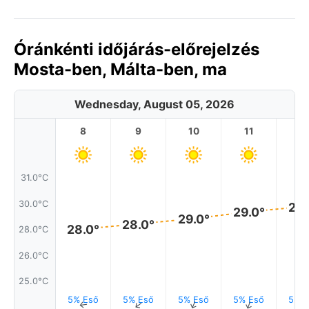
Óránkénti időjárás-előrejelzés
Mosta-ben, Málta-ben, ma
Wednesday, August 05, 2026
8
9
10
11
1
31.0°C
30.0°C
29.
29.0°
29.0°
28.0°
28.0°
28.0°C
26.0°C
25.0°C
5% Eső
5% Eső
5% Eső
5% Eső
5% E
↑
↑
↑
↑