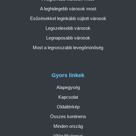
A leghidegebb városok most
Esőzésekkel leginkább sújtott városok
Legszelesebb városok
Legnaposabb városok
Most a legrosszabb levegőminőség
Gyors linkek
Alapegység
Kapcsolat
Oldaltérkép
Összes kontinens
Minden ország
Világ fővárosai