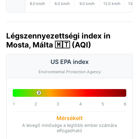
8.0 km/h
6.0 km/h
9.0 km/h
12.0 km/h
13.0 
Légszennyezettségi index in
Mosta, Málta 🇲🇹 (AQI)
US EPA index
Environmental Protection Agency
2
1
2
3
4
5
6
Mérsékelt
A levegő minősége a legtöbb ember számára
elfogadható