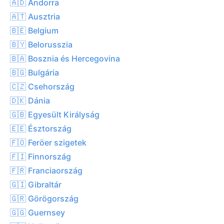
🇦🇩 Andorra
🇦🇹 Ausztria
🇧🇪 Belgium
🇧🇾 Belorusszia
🇧🇦 Bosznia és Hercegovina
🇧🇬 Bulgária
🇨🇿 Csehország
🇩🇰 Dánia
🇬🇧 Egyesült Királyság
🇪🇪 Észtország
🇫🇴 Feröer szigetek
🇫🇮 Finnország
🇫🇷 Franciaország
🇬🇮 Gibraltár
🇬🇷 Görögország
🇬🇬 Guernsey