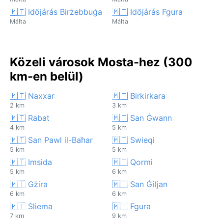
🇲🇹 Időjárás Birżebbuġa
🇲🇹 Időjárás Fgura
Málta
Málta
Közeli városok Mosta-hez (300
km-en belül)
🇲🇹 Naxxar
🇲🇹 Birkirkara
2 km
3 km
🇲🇹 Rabat
🇲🇹 San Ġwann
4 km
5 km
🇲🇹 San Pawl il-Baħar
🇲🇹 Swieqi
5 km
5 km
🇲🇹 Imsida
🇲🇹 Qormi
5 km
6 km
🇲🇹 Gżira
🇲🇹 San Ġiljan
6 km
6 km
🇲🇹 Sliema
🇲🇹 Fgura
7 km
9 km