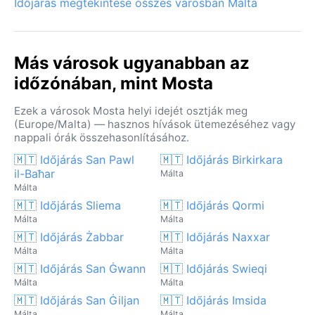
Időjárás megtekintése összes városban Málta
Más városok ugyanabban az
időzónában, mint Mosta
Ezek a városok Mosta helyi idejét osztják meg
(Europe/Malta) — hasznos hívások ütemezéséhez vagy
nappali órák összehasonlításához.
🇲🇹 Időjárás San Pawl
🇲🇹 Időjárás Birkirkara
il-Baħar
Málta
Málta
🇲🇹 Időjárás Sliema
🇲🇹 Időjárás Qormi
Málta
Málta
🇲🇹 Időjárás Żabbar
🇲🇹 Időjárás Naxxar
Málta
Málta
🇲🇹 Időjárás San Ġwann
🇲🇹 Időjárás Swieqi
Málta
Málta
🇲🇹 Időjárás San Ġiljan
🇲🇹 Időjárás Imsida
Málta
Málta