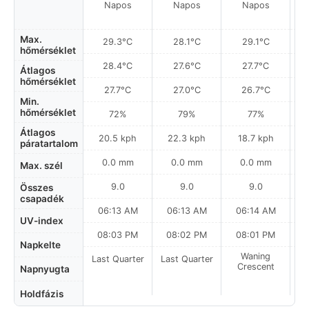
Napos
Napos
Napos
Max.
29.3°C
28.1°C
29.1°C
hőmérséklet
28.4°C
27.6°C
27.7°C
Átlagos
hőmérséklet
27.7°C
27.0°C
26.7°C
Min.
hőmérséklet
72%
79%
77%
Átlagos
20.5 kph
22.3 kph
18.7 kph
páratartalom
0.0 mm
0.0 mm
0.0 mm
Max. szél
9.0
9.0
9.0
Összes
csapadék
06:13 AM
06:13 AM
06:14 AM
UV-index
08:03 PM
08:02 PM
08:01 PM
Napkelte
Waning
Last Quarter
Last Quarter
Crescent
Napnyugta
Holdfázis