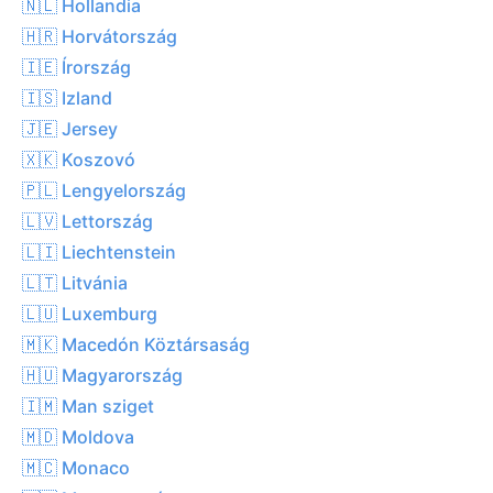
🇳🇱 Hollandia
🇭🇷 Horvátország
🇮🇪 Írország
🇮🇸 Izland
🇯🇪 Jersey
🇽🇰 Koszovó
🇵🇱 Lengyelország
🇱🇻 Lettország
🇱🇮 Liechtenstein
🇱🇹 Litvánia
🇱🇺 Luxemburg
🇲🇰 Macedón Köztársaság
🇭🇺 Magyarország
🇮🇲 Man sziget
🇲🇩 Moldova
🇲🇨 Monaco