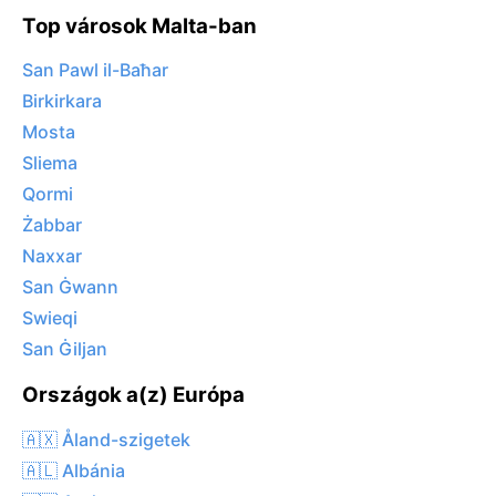
Top városok Malta-ban
San Pawl il-Baħar
Birkirkara
Mosta
Sliema
Qormi
Żabbar
Naxxar
San Ġwann
Swieqi
San Ġiljan
Országok a(z) Európa
🇦🇽 Åland-szigetek
🇦🇱 Albánia