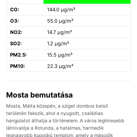
CO:
144.0 µg/m³
O3:
55.0 µg/m³
NO2:
14.7 µg/m³
SO2:
1.2 µg/m³
PM2.5:
15.5 µg/m³
PM10:
22.3 µg/m³
Mosta bemutatása
Mosta, Málta közepén, a sziget dombos belső
területén fekszik, ahol a nyugodt, családias
hangulatot áthatja a történelem. A város leghíresebb
látnivalója a Rotunda, a hatalmas, harmadik
legnagyobb kupolájú templom, amely a második