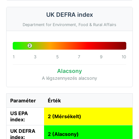
UK DEFRA index
Department for Environment, Food & Rural Affairs
2
1
3
5
7
9
10
Alacsony
A légszennyezés alacsony
Paraméter
Érték
US EPA
2 (Mérsékelt)
index:
UK DEFRA
2 (Alacsony)
index: