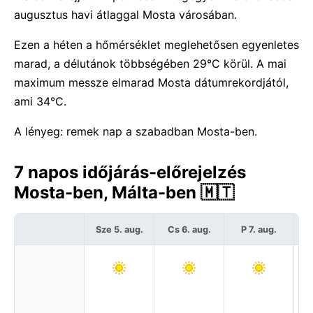
augusztus havi átlaggal Mosta városában.
Ezen a héten a hőmérséklet meglehetősen egyenletes
marad, a délutánok többségében 29°C körül. A mai
maximum messze elmarad Mosta dátumrekordjától,
ami 34°C.
A lényeg: remek nap a szabadban Mosta-ben.
7 napos időjárás-előrejelzés
Mosta-ben, Málta-ben 🇲🇹
Sze 5. aug.
Cs 6. aug.
P 7. aug.
S