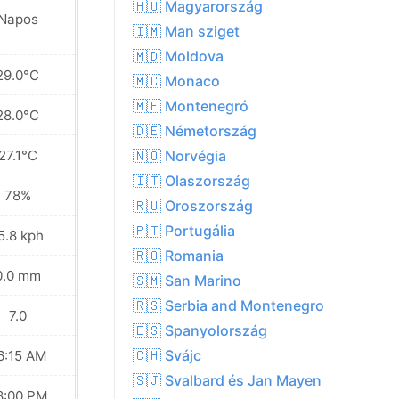
🇭🇺 Magyarország
Napos
Napos
🇮🇲 Man sziget
🇲🇩 Moldova
29.0°C
30.0°C
🇲🇨 Monaco
🇲🇪 Montenegró
28.0°C
28.6°C
🇩🇪 Németország
27.1°C
27.4°C
🇳🇴 Norvégia
🇮🇹 Olaszország
78%
71%
🇷🇺 Oroszország
🇵🇹 Portugália
5.8 kph
13.3 kph
🇷🇴 Romania
0.0 mm
0.0 mm
🇸🇲 San Marino
🇷🇸 Serbia and Montenegro
7.0
8.0
🇪🇸 Spanyolország
🇨🇭 Svájc
6:15 AM
06:16 AM
🇸🇯 Svalbard és Jan Mayen
8:00 PM
07:59 PM