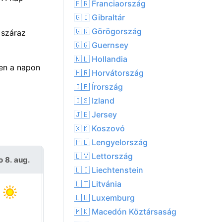
🇫🇷 Franciaország
🇬🇮 Gibraltár
🇬🇷 Görögország
 száraz
🇬🇬 Guernsey
🇳🇱 Hollandia
en a napon
🇭🇷 Horvátország
🇮🇪 Írország
🇮🇸 Izland
🇯🇪 Jersey
🇽🇰 Koszovó
🇵🇱 Lengyelország
🇱🇻 Lettország
o 8. aug.
V 9. aug.
🇱🇮 Liechtenstein
🇱🇹 Litvánia
🇱🇺 Luxemburg
🇲🇰 Macedón Köztársaság