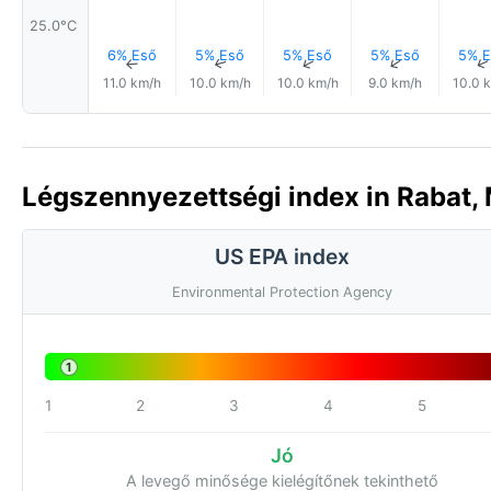
25.0°C
6% Eső
5% Eső
5% Eső
5% Eső
5% E
↑
↑
↑
↑
11.0 km/h
10.0 km/h
10.0 km/h
9.0 km/h
10.0 
Légszennyezettségi index in Rabat, 
US EPA index
Environmental Protection Agency
1
1
2
3
4
5
Jó
A levegő minősége kielégítőnek tekinthető