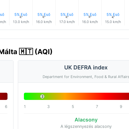
ső
5% Eső
5% Eső
5% Eső
5% Eső
5% Eső
↑
↑
↑
↑
↑
↑
km/h
13.0 km/h
16.0 km/h
17.0 km/h
16.0 km/h
15.0 km/h
Málta 🇲🇹 (AQI)
UK DEFRA index
Department for Environment, Food & Rural Affair
2
6
1
3
5
7
9
Alacsony
A légszennyezés alacsony