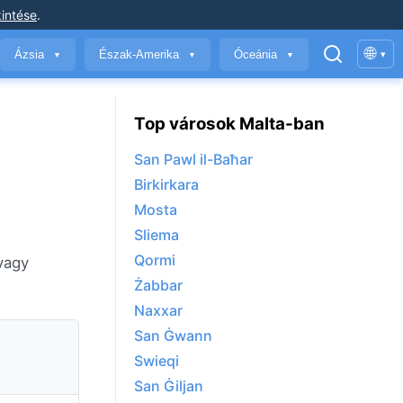
intése
.
🌐
Ázsia
Észak-Amerika
Óceánia
▾
▼
▼
▼
Top városok Malta-ban
San Pawl il-Baħar
Birkirkara
Mosta
Sliema
Qormi
 vagy
Żabbar
Naxxar
San Ġwann
Swieqi
San Ġiljan