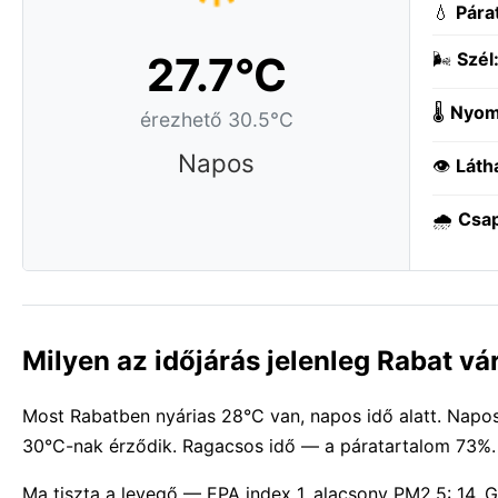
💧
Pára
27.7°C
🌬️
Szél
🌡️
Nyom
érezhető 30.5°C
Napos
👁️
Láth
🌧️
Csa
Milyen az időjárás jelenleg Rabat v
Most Rabatben nyárias 28°C van, napos idő alatt. Napos 
30°C-nak érződik. Ragacsos idő — a páratartalom 73%.
Ma tiszta a levegő — EPA index 1, alacsony PM2.5: 14. G