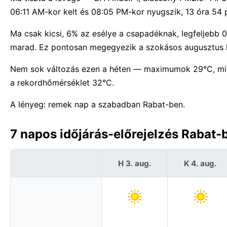
06:11 AM-kor kelt és 08:05 PM-kor nyugszik, 13 óra 54 p
Ma csak kicsi, 6% az esélye a csapadéknak, legfeljebb
marad. Ez pontosan megegyezik a szokásos augusztus h
Nem sok változás ezen a héten — maximumok 29°C, mi
a rekordhőmérséklet 32°C.
A lényeg: remek nap a szabadban Rabat-ben.
7 napos időjárás-előrejelzés Rabat-
H 3. aug.
K 4. aug.