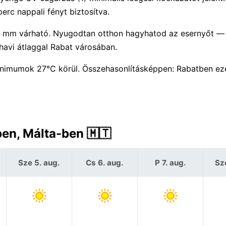
erc nappali fényt biztosítva.
 0 mm várható. Nyugodtan otthon hagyhatod az esernyőt —
avi átlaggal Rabat városában.
nimumok 27°C körül. Összehasonlításképpen: Rabatben ez
ben, Málta-ben 🇲🇹
Sze 5. aug.
Cs 6. aug.
P 7. aug.
Sz