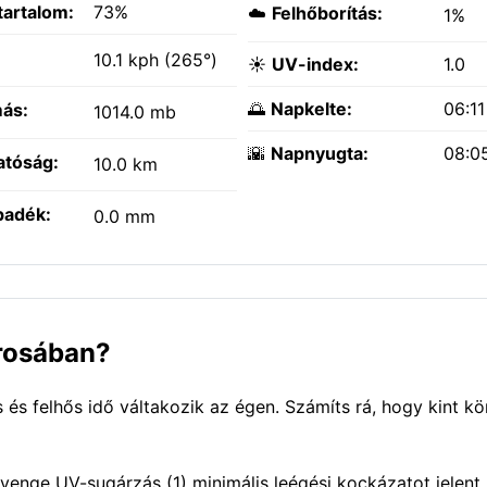
tartalom:
73%
☁️
Felhőborítás:
1%
:
10.1 kph (265°)
☀️
UV-index:
1.0
🌅
Napkelte:
06:1
ás:
1014.0 mb
🌇
Napnyugta:
08:0
atóság:
10.0 km
padék:
0.0 mm
árosában?
és felhős idő váltakozik az égen. Számíts rá, hogy kint kör
yenge UV-sugárzás (1) minimális leégési kockázatot jelent