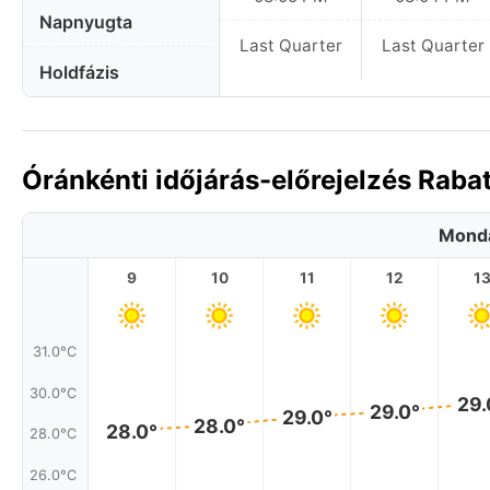
Napnyugta
Last Quarter
Last Quarter
Holdfázis
Óránkénti időjárás-előrejelzés Raba
Monda
9
10
11
12
1
31.0°C
30.0°C
29.
29.0°
29.0°
28.0°
28.0°
28.0°C
26.0°C