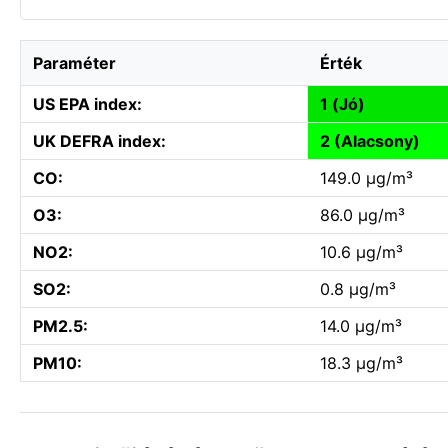
Paraméter
Érték
US EPA index:
1 (Jó)
UK DEFRA index:
2 (Alacsony)
CO:
149.0 µg/m³
O3:
86.0 µg/m³
NO2:
10.6 µg/m³
SO2:
0.8 µg/m³
PM2.5:
14.0 µg/m³
PM10:
18.3 µg/m³