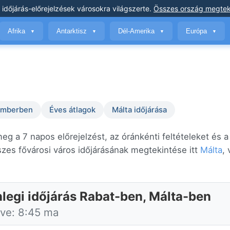
 időjárás-előrejelzések
városokra világszerte
.
Összes ország megtek
Afrika
Antarktisz
Dél-Amerika
Európa
▼
▼
▼
▼
temberben
Éves átlagok
Málta időjárása
eg a 7 napos előrejelzést, az óránkénti feltételeket és a
es fővárosi város időjárásának megtekintése itt
Málta
,
nlegi időjárás Rabat-ben, Málta-ben
tve: 8:45 ma