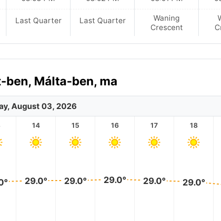
Waning
Last Quarter
Last Quarter
Crescent
C
t-ben, Málta-ben, ma
y, August 03, 2026
3
14
15
16
17
18
29.0°
29.0°
29.0°
29.0°
0°
29.0°