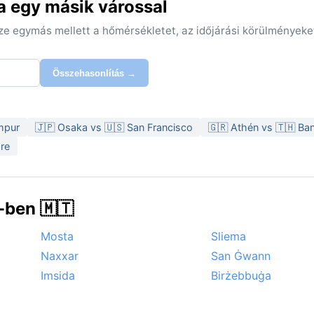
a egy másik várossal
sze egymás mellett a hőmérsékletet, az időjárási körülményeke
Összehasonlítás →
mpur
🇯🇵 Osaka vs 🇺🇸 San Francisco
🇬🇷 Athén vs 🇹🇭 B
ore
-ben 🇲🇹
Mosta
Sliema
Naxxar
San Ġwann
Imsida
Birżebbuġa