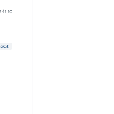
t és az
angkok