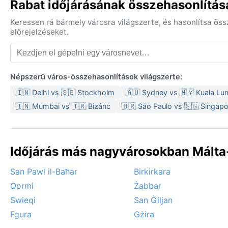
Rabat időjárásának összehasonlítás
Keressen rá bármely városra világszerte, és hasonlítsa ös
előrejelzéseket.
Népszerű város-összehasonlítások világszerte:
🇮🇳 Delhi vs 🇸🇪 Stockholm
🇦🇺 Sydney vs 🇲🇾 Kuala Lu
🇮🇳 Mumbai vs 🇹🇷 Bizánc
🇧🇷 São Paulo vs 🇸🇬 Singap
Időjárás más nagyvárosokban Málta
San Pawl il-Baħar
Birkirkara
Qormi
Żabbar
Swieqi
San Ġiljan
Fgura
Gżira