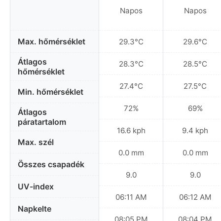
Napos
Napos
Max. hőmérséklet
29.3°C
29.6°C
Átlagos
28.3°C
28.5°C
hőmérséklet
27.4°C
27.5°C
Min. hőmérséklet
72%
69%
Átlagos
páratartalom
16.6 kph
9.4 kph
Max. szél
0.0 mm
0.0 mm
Összes csapadék
9.0
9.0
UV-index
06:11 AM
06:12 AM
Napkelte
08:05 PM
08:04 PM