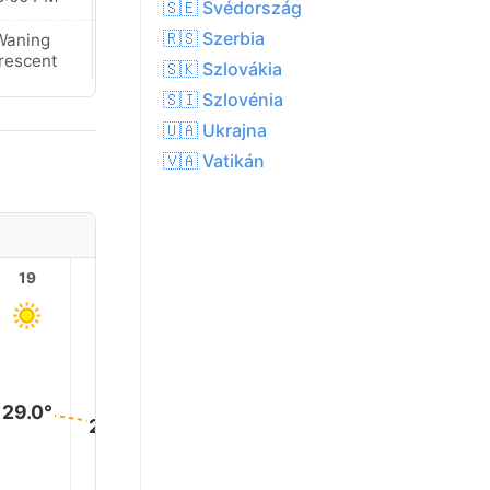
🇸🇪 Svédország
🇷🇸 Szerbia
Waning
Waning
rescent
Crescent
🇸🇰 Szlovákia
🇸🇮 Szlovénia
🇺🇦 Ukrajna
🇻🇦 Vatikán
19
20
21
22
23
29.0°
28.0°
28.0°
28.0°
28.0°
28.0°