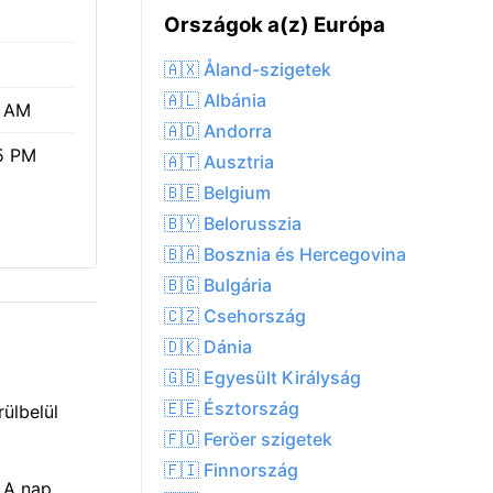
Országok a(z) Európa
🇦🇽 Åland-szigetek
🇦🇱 Albánia
1 AM
🇦🇩 Andorra
5 PM
🇦🇹 Ausztria
🇧🇪 Belgium
🇧🇾 Belorusszia
🇧🇦 Bosznia és Hercegovina
🇧🇬 Bulgária
🇨🇿 Csehország
🇩🇰 Dánia
🇬🇧 Egyesült Királyság
🇪🇪 Észtország
ülbelül
🇫🇴 Feröer szigetek
🇫🇮 Finnország
. A nap