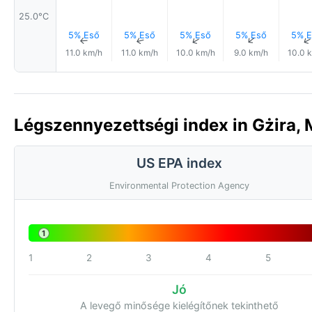
25.0°C
5% Eső
5% Eső
5% Eső
5% Eső
5% E
↑
↑
↑
↑
11.0 km/h
11.0 km/h
10.0 km/h
9.0 km/h
10.0 
Légszennyezettségi index in Gżira, M
US EPA index
Environmental Protection Agency
1
1
2
3
4
5
Jó
A levegő minősége kielégítőnek tekinthető