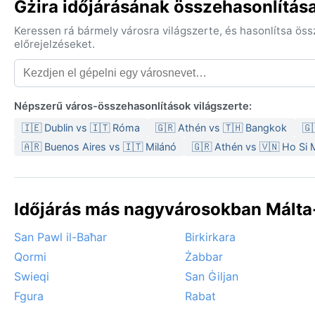
Gżira időjárásának összehasonlítás
Keressen rá bármely városra világszerte, és hasonlítsa ös
előrejelzéseket.
Népszerű város-összehasonlítások világszerte:
🇮🇪 Dublin vs 🇮🇹 Róma
🇬🇷 Athén vs 🇹🇭 Bangkok
🇬
🇦🇷 Buenos Aires vs 🇮🇹 Milánó
🇬🇷 Athén vs 🇻🇳 Ho Si
Időjárás más nagyvárosokban Málta
San Pawl il-Baħar
Birkirkara
Qormi
Żabbar
Swieqi
San Ġiljan
Fgura
Rabat