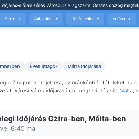
 időjárás-előrejelzések
városokra világszerte
.
Összes ország megtek
Afrika
Antarktisz
Dél-Amerika
Európa
▼
▼
▼
▼
temberben
Éves átlagok
Málta időjárása
g a 7 napos előrejelzést, az óránkénti feltételeket és a
es fővárosi város időjárásának megtekintése itt
Málta
, 
nlegi időjárás Gżira-ben, Málta-ben
tve: 8:45 ma