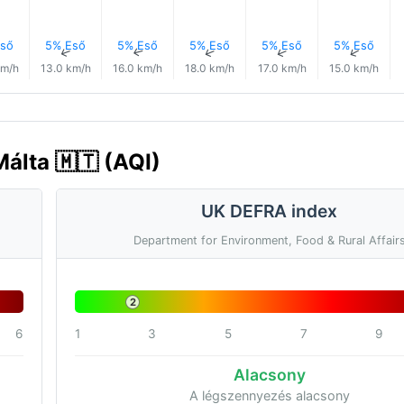
ső
5% Eső
5% Eső
5% Eső
5% Eső
5% Eső
↑
↑
↑
↑
↑
↑
km/h
13.0 km/h
16.0 km/h
18.0 km/h
17.0 km/h
15.0 km/h
álta 🇲🇹 (AQI)
UK DEFRA index
Department for Environment, Food & Rural Affair
2
6
1
3
5
7
9
Alacsony
A légszennyezés alacsony