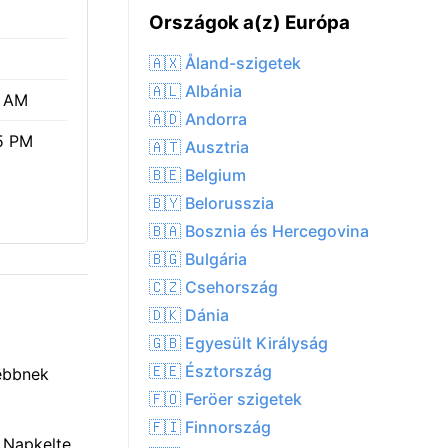
Országok a(z) Európa
🇦🇽 Åland-szigetek
🇦🇱 Albánia
1 AM
🇦🇩 Andorra
5 PM
🇦🇹 Ausztria
🇧🇪 Belgium
🇧🇾 Belorusszia
🇧🇦 Bosznia és Hercegovina
🇧🇬 Bulgária
🇨🇿 Csehország
🇩🇰 Dánia
🇬🇧 Egyesült Királyság
🇪🇪 Észtország
gebbnek
🇫🇴 Feröer szigetek
🇫🇮 Finnország
. Napkelte