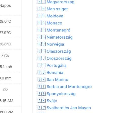
🇭🇺 Magyarország
Napos
Napos
🇮🇲 Man sziget
🇲🇩 Moldova
29.0°C
29.8°C
🇲🇨 Monaco
🇲🇪 Montenegró
27.9°C
28.7°C
🇩🇪 Németország
26.8°C
27.5°C
🇳🇴 Norvégia
🇮🇹 Olaszország
77%
70%
🇷🇺 Oroszország
🇵🇹 Portugália
5.1 kph
13.0 kph
🇷🇴 Romania
0.0 mm
0.0 mm
🇸🇲 San Marino
🇷🇸 Serbia and Montenegro
7.0
7.0
🇪🇸 Spanyolország
🇨🇭 Svájc
6:15 AM
06:16 AM
🇸🇯 Svalbard és Jan Mayen
8:00 PM
07:59 PM