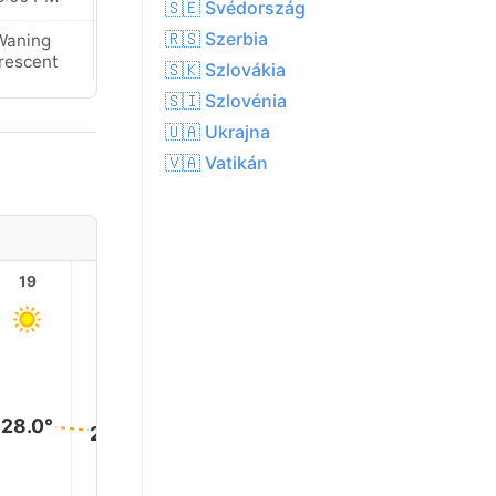
🇸🇪 Svédország
🇷🇸 Szerbia
Waning
Waning
rescent
Crescent
🇸🇰 Szlovákia
🇸🇮 Szlovénia
🇺🇦 Ukrajna
🇻🇦 Vatikán
19
20
21
22
23
28.0°
28.0°
28.0°
28.0°
28.0°
28.0°