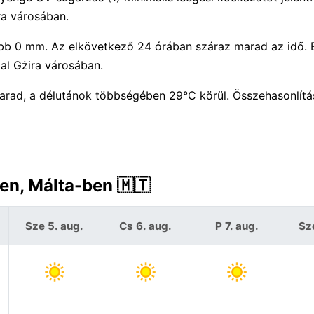
ra városában.
jebb 0 mm. Az elkövetkező 24 órában száraz marad az idő. 
al Gżira városában.
arad, a délutánok többségében 29°C körül. Összehasonlít
ben, Málta-ben 🇲🇹
Sze 5. aug.
Cs 6. aug.
P 7. aug.
Sz