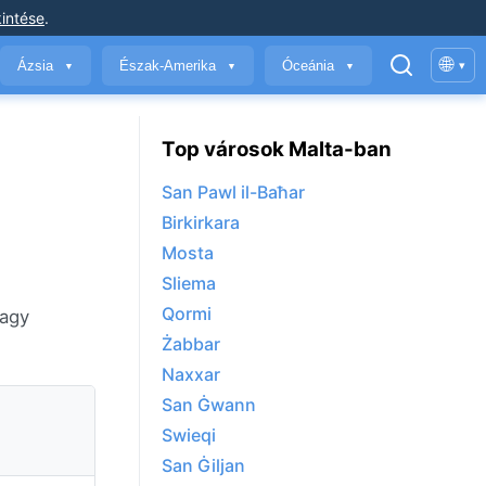
intése
.
🌐
Ázsia
Észak-Amerika
Óceánia
▾
▼
▼
▼
Top városok Malta-ban
San Pawl il-Baħar
Birkirkara
Mosta
Sliema
Qormi
vagy
Żabbar
Naxxar
San Ġwann
Swieqi
San Ġiljan