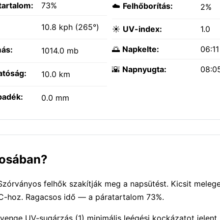
tartalom:
73%
☁️
Felhőborítás:
2%
:
10.8 kph (265°)
☀️
UV-index:
1.0
🌅
Napkelte:
06:1
ás:
1014.0 mb
🌇
Napnyugta:
08:0
atóság:
10.0 km
padék:
0.0 mm
árosában?
 Szórványos felhők szakítják meg a napsütést. Kicsit mele
°C-hoz. Ragacsos idő — a páratartalom 73%.
yenge UV-sugárzás (1) minimális leégési kockázatot jelent