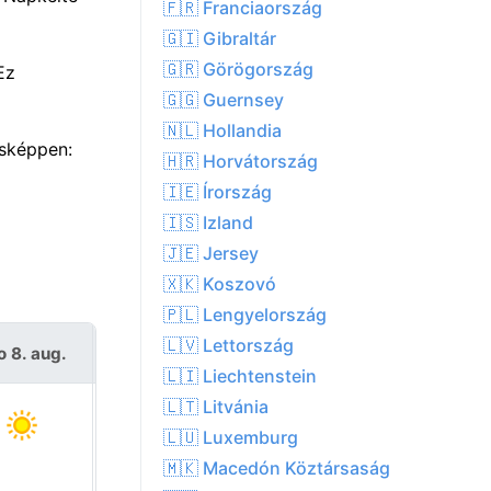
🇫🇷 Franciaország
🇬🇮 Gibraltár
🇬🇷 Görögország
Ez
🇬🇬 Guernsey
🇳🇱 Hollandia
ásképpen:
🇭🇷 Horvátország
🇮🇪 Írország
🇮🇸 Izland
🇯🇪 Jersey
🇽🇰 Koszovó
🇵🇱 Lengyelország
🇱🇻 Lettország
o 8. aug.
V 9. aug.
🇱🇮 Liechtenstein
🇱🇹 Litvánia
🇱🇺 Luxemburg
🇲🇰 Macedón Köztársaság