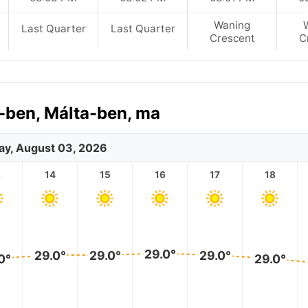
Waning
Last Quarter
Last Quarter
Crescent
C
a-ben, Málta-ben, ma
y, August 03, 2026
3
14
15
16
17
18
29.0°
29.0°
29.0°
29.0°
0°
29.0°