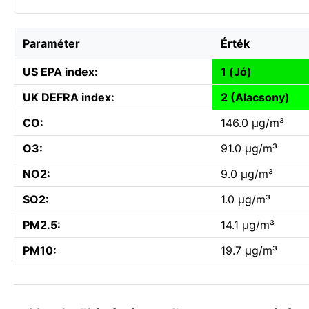
Paraméter
Érték
US EPA index:
1 (Jó)
UK DEFRA index:
2 (Alacsony)
CO:
146.0 µg/m³
O3:
91.0 µg/m³
NO2:
9.0 µg/m³
SO2:
1.0 µg/m³
PM2.5:
14.1 µg/m³
PM10:
19.7 µg/m³