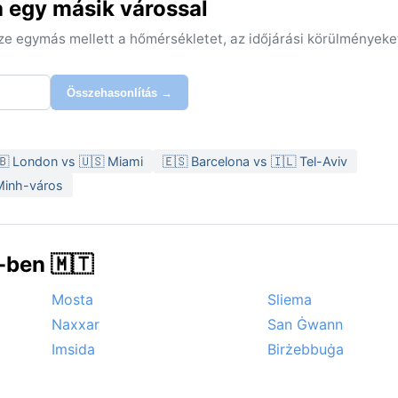
a egy másik várossal
sze egymás mellett a hőmérsékletet, az időjárási körülményeke
Összehasonlítás →
🇧 London vs 🇺🇸 Miami
🇪🇸 Barcelona vs 🇮🇱 Tel-Aviv
 Minh-város
-ben 🇲🇹
Mosta
Sliema
Naxxar
San Ġwann
Imsida
Birżebbuġa