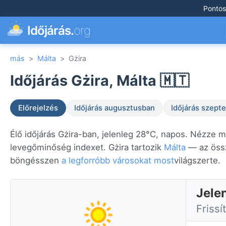
Pontos
Időjárás.
org
más
>
Málta
>
Gżira
Időjárás Gżira, Málta 🇲🇹
Előrejelzés
Időjárás augusztusban
Időjárás szep
Élő időjárás Gżira-ban, jelenleg 28°C, napos. Nézze me
levegőminőség indexet. Gżira tartozik
Málta
— az össz
böngésszen
a legforróbb városokat most
világszerte.
Jele
Frissí