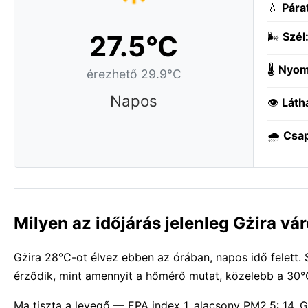
💧
Pára
27.5°C
🌬️
Szél
🌡️
Nyom
érezhető 29.9°C
Napos
👁️
Láth
🌧️
Csa
Milyen az időjárás jelenleg Gżira v
Gżira 28°C-ot élvez ebben az órában, napos idő felett.
érződik, mint amennyit a hőmérő mutat, közelebb a 30
Ma tiszta a levegő — EPA index 1, alacsony PM2.5: 14. G