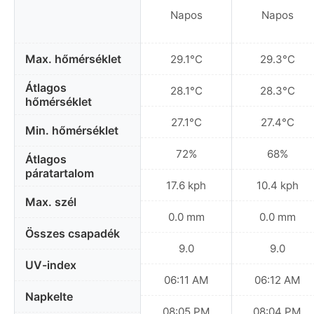
Napos
Napos
Max. hőmérséklet
29.1°C
29.3°C
Átlagos
28.1°C
28.3°C
hőmérséklet
27.1°C
27.4°C
Min. hőmérséklet
72%
68%
Átlagos
páratartalom
17.6 kph
10.4 kph
Max. szél
0.0 mm
0.0 mm
Összes csapadék
9.0
9.0
UV-index
06:11 AM
06:12 AM
Napkelte
08:05 PM
08:04 PM