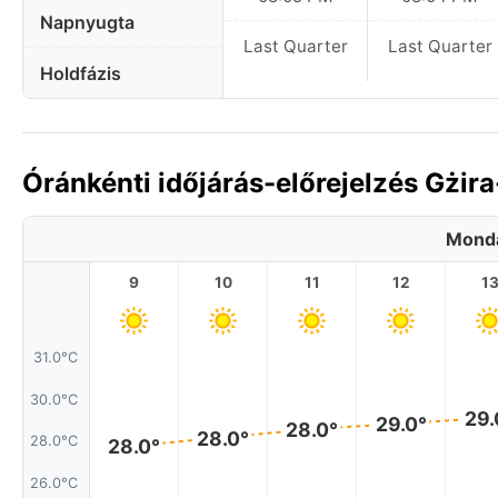
Napnyugta
Last Quarter
Last Quarter
Holdfázis
Óránkénti időjárás-előrejelzés Gżir
Monda
9
10
11
12
1
31.0°C
30.0°C
29.
29.0°
28.0°
28.0°
28.0°C
28.0°
26.0°C