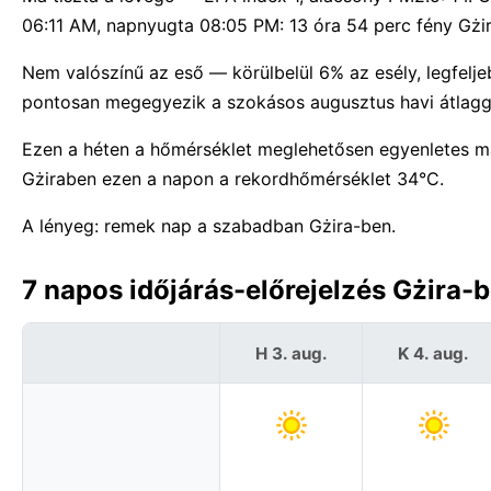
06:11 AM, napnyugta 08:05 PM: 13 óra 54 perc fény Gżi
Nem valószínű az eső — körülbelül 6% az esély, legfel
pontosan megegyezik a szokásos augusztus havi átlagg
Ezen a héten a hőmérséklet meglehetősen egyenletes m
Gżiraben ezen a napon a rekordhőmérséklet 34°C.
A lényeg: remek nap a szabadban Gżira-ben.
7 napos időjárás-előrejelzés Gżira-
H 3. aug.
K 4. aug.