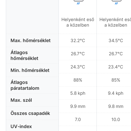
Helyenként eső
Helyenként es
a közelben
a közelben
Max. hőmérséklet
32.2°C
34.5°C
Átlagos
26.7°C
26.7°C
hőmérséklet
24.3°C
23.4°C
Min. hőmérséklet
88%
85%
Átlagos
páratartalom
5.8 kph
9.4 kph
Max. szél
9.9 mm
9.8 mm
Összes csapadék
7.0
10.0
UV-index