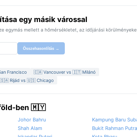
ítása egy másik várossal
sze egymás mellett a hőmérsékletet, az időjárási körülményeke
Összehasonlítás →
San Francisco
🇨🇦 Vancouver vs 🇮🇹 Milánó
🇸🇦 Rijád vs 🇺🇸 Chicago
öld-ben 🇲🇾
Johor Bahru
Kampung Baru Sub
Shah Alam
Bukit Rahman Putr
Iskandar Puteri
Kota Bharu