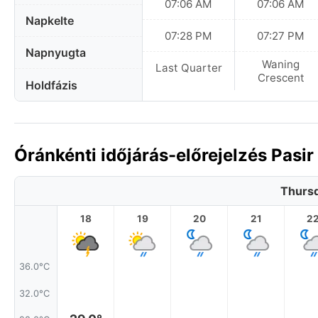
07:06 AM
07:06 AM
Napkelte
07:28 PM
07:27 PM
Napnyugta
Waning
Last Quarter
Crescent
Holdfázis
Óránkénti időjárás-előrejelzés Pasi
Thursd
18
19
20
21
2
36.0°C
32.0°C