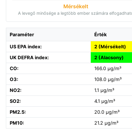
Mérsékelt
A levegő minősége a legtöbb ember számára elfogadhat
Paraméter
Érték
US EPA index:
2 (Mérsékelt)
UK DEFRA index:
2 (Alacsony)
CO:
166.0 µg/m³
O3:
108.0 µg/m³
NO2:
1.1 µg/m³
SO2:
4.1 µg/m³
PM2.5:
20.0 µg/m³
PM10:
21.2 µg/m³