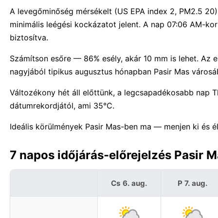
A levegőminőség mérsékelt (US EPA index 2, PM2.5 20
minimális leégési kockázatot jelent. A nap 07:06 AM-kor
biztosítva.
Számítson esőre — 86% esély, akár 10 mm is lehet. Az e
nagyjából tipikus augusztus hónapban Pasir Mas városá
Változékony hét áll előttünk, a legcsapadékosabb nap
dátumrekordjától, ami 35°C.
Ideális körülmények Pasir Mas-ben ma — menjen ki és é
7 napos időjárás-előrejelzés Pasir 
Cs 6. aug.
P 7. aug.