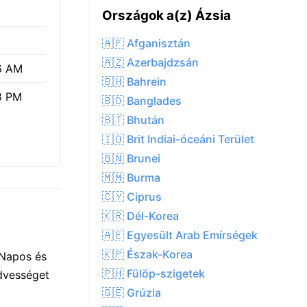
Országok a(z) Ázsia
🇦🇫 Afganisztán
🇦🇿 Azerbajdzsán
6 AM
🇧🇭 Bahrein
8 PM
🇧🇩 Banglades
🇧🇹 Bhután
🇮🇴 Brit Indiai-óceáni Terület
🇧🇳 Brunei
🇲🇲 Burma
🇨🇾 Ciprus
🇰🇷 Dél-Korea
🇦🇪 Egyesült Arab Emírségek
🇰🇵 Észak-Korea
 Napos és
🇵🇭 Fülöp-szigetek
edvességet
🇬🇪 Grúzia