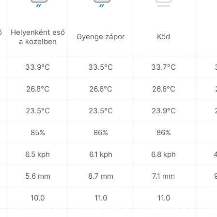
ő
Helyenként eső
Gyenge zápor
Köd
a közelben
33.9°C
33.5°C
33.7°C
26.8°C
26.6°C
26.6°C
23.5°C
23.5°C
23.9°C
85%
86%
86%
6.5 kph
6.1 kph
6.8 kph
5.6 mm
8.7 mm
7.1 mm
10.0
11.0
11.0