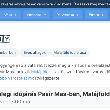
 időjárás-előrejelzések
városokra világszerte
.
Összes ország megtek
Afrika
Antarktisz
Dél-Amerika
Európa
▼
▼
▼
▼
🇾
temberben
Éves átlagok
Malájföld időjárása
 gyenge eső zivatarral. Nézze meg a 7 napos előrejelzést
sir Mas tartozik
Malájföld
— az összes fővárosi város idő
róbb városokat most
világszerte.
nlegi időjárás Pasir Mas-ben, Malájföl
tve: 17:00 ma