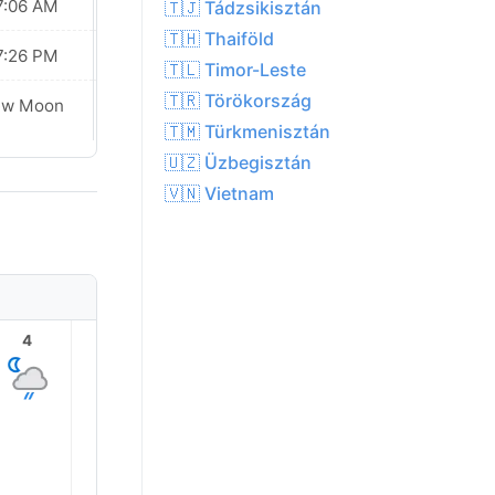
7:06 AM
07:06 AM
🇹🇯 Tádzsikisztán
🇹🇭 Thaiföld
7:26 PM
07:26 PM
🇹🇱 Timor-Leste
🇹🇷 Törökország
ew Moon
New Moon
🇹🇲 Türkmenisztán
🇺🇿 Üzbegisztán
🇻🇳 Vietnam
4
5
6
7
8
9