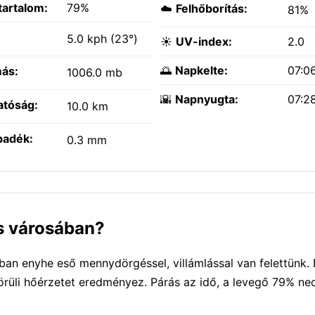
tartalom:
79%
☁️
Felhőborítás:
81%
:
5.0 kph (23°)
☀️
UV-index:
2.0
🌅
Napkelte:
07:0
ás:
1006.0 mb
🌇
Napnyugta:
07:2
atóság:
10.0 km
padék:
0.3 mm
as városában?
ban enyhe eső mennydörgéssel, villámlással van felettünk.
örüli hőérzetet eredményez. Párás az idő, a levegő 79% n