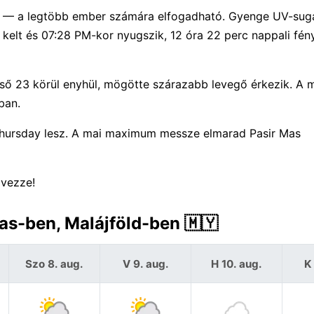
) — a legtöbb ember számára elfogadható. Gyenge UV-sugá
 kelt és 07:28 PM-kor nyugszik, 12 óra 22 perc nappali fén
ső 23 körül enyhül, mögötte szárazabb levegő érkezik. A 
ban.
 Thursday lesz. A mai maximum messze elmarad Pasir Mas
lvezze!
Mas-ben, Malájföld-ben 🇲🇾
Szo 8. aug.
V 9. aug.
H 10. aug.
K 