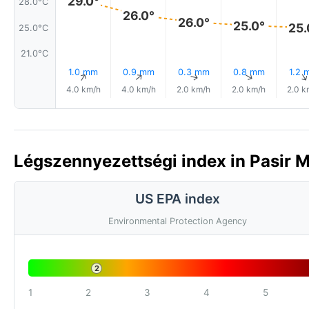
29.0°
28.0°C
26.0°
26.0°
25.0°
25.
25.0°C
21.0°C
1.0 mm
0.9 mm
0.3 mm
0.8 mm
1.2 
↑
↑
↑
↑
4.0 km/h
4.0 km/h
2.0 km/h
2.0 km/h
2.0 k
Légszennyezettségi index in Pasir M
US EPA index
Environmental Protection Agency
2
1
2
3
4
5