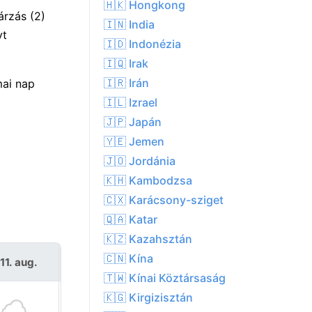
🇭🇰 Hongkong
rzás (2)
🇮🇳 India
yt
🇮🇩 Indonézia
🇮🇶 Irak
🇮🇷 Irán
mai nap
🇮🇱 Izrael
🇯🇵 Japán
🇾🇪 Jemen
🇯🇴 Jordánia
🇰🇭 Kambodzsa
🇨🇽 Karácsony-sziget
🇶🇦 Katar
🇰🇿 Kazahsztán
🇨🇳 Kína
11. aug.
Sze 12. aug.
🇹🇼 Kínai Köztársaság
🇰🇬 Kirgizisztán