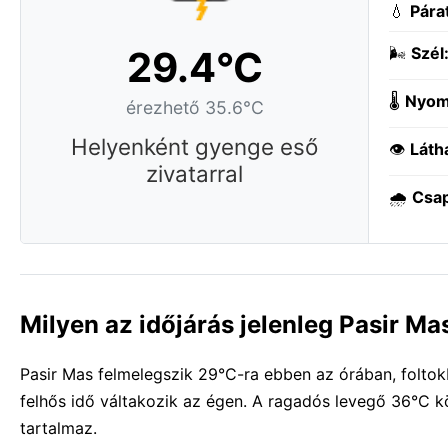
💧
Pára
29.4°C
🌬️
Szél
🌡️
Nyom
érezhető 35.6°C
Helyenként gyenge eső
👁️
Láth
zivatarral
🌧️
Csa
Milyen az időjárás jelenleg Pasir M
Pasir Mas felmelegszik 29°C-ra ebben az órában, foltok
felhős idő váltakozik az égen. A ragadós levegő 36°C k
tartalmaz.