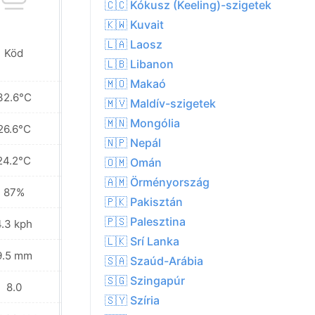
🇨🇨 Kókusz (Keeling)-szigetek
🇰🇼 Kuvait
🇱🇦 Laosz
Köd
Köd
🇱🇧 Libanon
🇲🇴 Makaó
32.6°C
34.3°C
🇲🇻 Maldív-szigetek
🇲🇳 Mongólia
26.6°C
27.2°C
🇳🇵 Nepál
24.2°C
24.0°C
🇴🇲 Omán
🇦🇲 Örményország
87%
83%
🇵🇰 Pakisztán
🇵🇸 Palesztina
4.3 kph
7.6 kph
🇱🇰 Srí Lanka
9.5 mm
2.2 mm
🇸🇦 Szaúd-Arábia
🇸🇬 Szingapúr
8.0
8.0
🇸🇾 Szíria