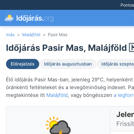
Pontos
Időjárás.
org
más
>
Malájföld
>
Pasir Mas
Időjárás Pasir Mas, Malájföld 
Előrejelzés
Időjárás augusztusban
Időjárás szep
Élő időjárás Pasir Mas-ban, jelenleg 29°C, helyenként
óránkénti feltételeket és a levegőminőség indexet. Pa
megtekintése itt
Malájföld
, vagy böngésszen
a legfor
Jele
Frissí