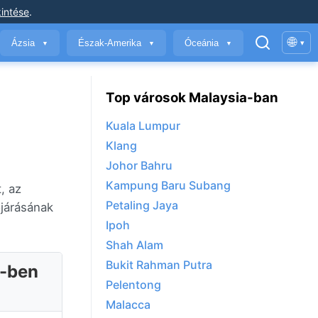
intése
.
🌐
Ázsia
Észak-Amerika
Óceánia
▾
▼
▼
▼
Top városok Malaysia-ban
Kuala Lumpur
Klang
Johor Bahru
Kampung Baru Subang
, az
Petaling Jaya
járásának
Ipoh
Shah Alam
Bukit Rahman Putra
d-ben
Pelentong
Malacca