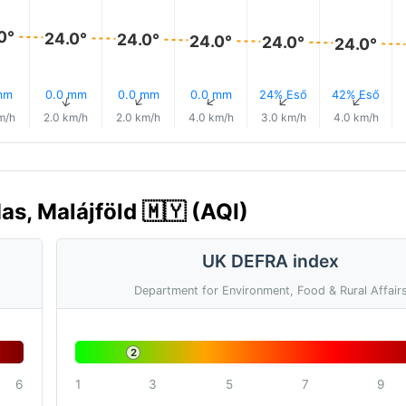
0°
24.0°
24.0°
24.0°
24.0°
24.0°
mm
0.0 mm
0.0 mm
0.0 mm
24% Eső
42% Eső
↑
↑
↑
↑
↑
↑
m/h
2.0 km/h
2.0 km/h
4.0 km/h
3.0 km/h
4.0 km/h
as, Malájföld 🇲🇾 (AQI)
UK DEFRA index
Department for Environment, Food & Rural Affair
2
6
1
3
5
7
9