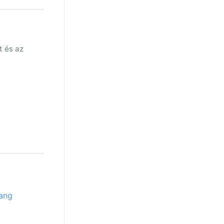
t és az
ang
a