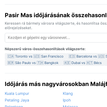
Pasir Mas időjárásának összehasonl
Keressen rá bármely városra világszerte, és hasonlítsa ös
előrejelzéseket.
Népszerű város-összehasonlítások világszerte:
🇨🇦 Toronto vs 🇺🇸 San Francisco
🇪🇸 Barcelona vs 🇺🇸 
🇧🇷 São Paulo vs 🇹🇭 Bangkok
🇦🇪 Dubai vs 🇦🇹 Bécs
Időjárás más nagyvárosokban Malájf
Kuala Lumpur
Klang
Petaling Jaya
Ipoh
Pelentong
Malacca