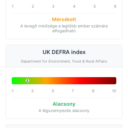
1
2
3
4
5
6
Mérsékelt
A levegő minősége a legtöbb ember számára
elfogadható
UK DEFRA index
Department for Environment, Food & Rural Affairs
2
1
3
5
7
9
10
Alacsony
A légszennyezés alacsony