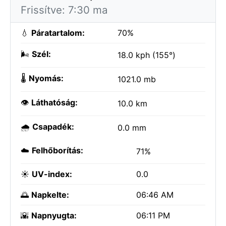
Frissítve: 7:30 ma
💧
Páratartalom:
70%
🌬️
Szél:
18.0 kph (155°)
🌡️
Nyomás:
1021.0 mb
👁️
Láthatóság:
10.0 km
🌧️
Csapadék:
0.0 mm
☁️
Felhőborítás:
71%
☀️
UV-index:
0.0
🌅
Napkelte:
06:46 AM
🌇
Napnyugta:
06:11 PM