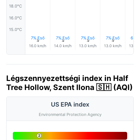
18.0°C
16.0°C
15.0°C
7% Eső
7% Eső
7% Eső
7% Eső
6% E
↑
↑
↑
↑
16.0 km/h
14.0 km/h
13.0 km/h
13.0 km/h
13.0 
Légszennyezettségi index in Half
Tree Hollow, Szent Ilona 🇸🇭 (AQI)
US EPA index
Environmental Protection Agency
2