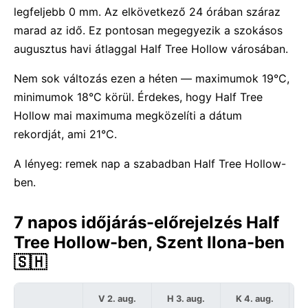
legfeljebb 0 mm. Az elkövetkező 24 órában száraz
marad az idő. Ez pontosan megegyezik a szokásos
augusztus havi átlaggal Half Tree Hollow városában.
Nem sok változás ezen a héten — maximumok 19°C,
minimumok 18°C körül. Érdekes, hogy Half Tree
Hollow mai maximuma megközelíti a dátum
rekordját, ami 21°C.
A lényeg: remek nap a szabadban Half Tree Hollow-
ben.
7 napos időjárás-előrejelzés Half
Tree Hollow-ben, Szent Ilona-ben
🇸🇭
V 2. aug.
H 3. aug.
K 4. aug.
S