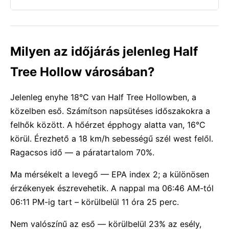
Milyen az időjárás jelenleg Half
Tree Hollow városában?
Jelenleg enyhe 18°C van Half Tree Hollowben, a
közelben eső. Számítson napsütéses időszakokra a
felhők között. A hőérzet épphogy alatta van, 16°C
körül. Érezhető a 18 km/h sebességű szél west felől.
Ragacsos idő — a páratartalom 70%.
Ma mérsékelt a levegő — EPA index 2; a különösen
érzékenyek észrevehetik. A nappal ma 06:46 AM-tól
06:11 PM-ig tart – körülbelül 11 óra 25 perc.
Nem valószínű az eső — körülbelül 23% az esély,