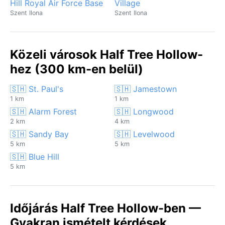
Hill Royal Air Force Base
Village
Szent Ilona
Szent Ilona
Közeli városok Half Tree Hollow-
hez (300 km-en belül)
🇸🇭 St. Paul's
🇸🇭 Jamestown
1 km
1 km
🇸🇭 Alarm Forest
🇸🇭 Longwood
2 km
4 km
🇸🇭 Sandy Bay
🇸🇭 Levelwood
5 km
5 km
🇸🇭 Blue Hill
5 km
Időjárás Half Tree Hollow-ben —
Gyakran ismételt kérdések