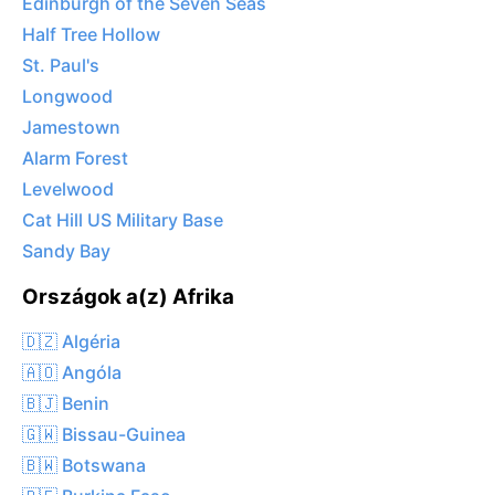
Edinburgh of the Seven Seas
Half Tree Hollow
St. Paul's
Longwood
Jamestown
Alarm Forest
Levelwood
Cat Hill US Military Base
Sandy Bay
Országok a(z) Afrika
🇩🇿 Algéria
🇦🇴 Angóla
🇧🇯 Benin
🇬🇼 Bissau-Guinea
🇧🇼 Botswana