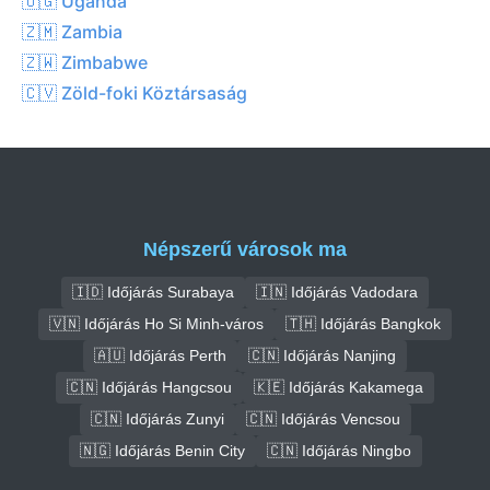
🇺🇬 Uganda
🇿🇲 Zambia
🇿🇼 Zimbabwe
🇨🇻 Zöld-foki Köztársaság
Népszerű városok ma
🇮🇩 Időjárás Surabaya
🇮🇳 Időjárás Vadodara
🇻🇳 Időjárás Ho Si Minh-város
🇹🇭 Időjárás Bangkok
🇦🇺 Időjárás Perth
🇨🇳 Időjárás Nanjing
🇨🇳 Időjárás Hangcsou
🇰🇪 Időjárás Kakamega
🇨🇳 Időjárás Zunyi
🇨🇳 Időjárás Vencsou
🇳🇬 Időjárás Benin City
🇨🇳 Időjárás Ningbo