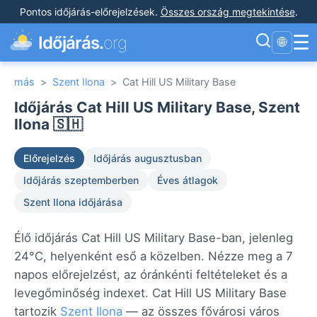
Pontos időjárás-előrejelzések
.
Összes ország megtekintése
.
☰
Időjárás.
org
🌐
más
>
Szent Ilona
>
Cat Hill US Military Base
Időjárás Cat Hill US Military Base, Szent
Ilona 🇸🇭
Előrejelzés
Időjárás augusztusban
Időjárás szeptemberben
Éves átlagok
Szent Ilona időjárása
Élő időjárás Cat Hill US Military Base-ban, jelenleg
24°C, helyenként eső a közelben. Nézze meg a 7
napos előrejelzést, az óránkénti feltételeket és a
levegőminőség indexet. Cat Hill US Military Base
tartozik
Szent Ilona
— az összes fővárosi város