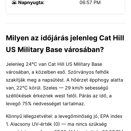
🌇
Napnyugta:
06:57 PM
Milyen az időjárás jelenleg Cat Hill
US Military Base városában?
Jelenleg 24°C van Cat Hill US Military Base
városában, a közelben eső. Szórványos felhők
szakítják meg a napsütést. A hőérzet épphogy alatta
van, 22°C körül. Szeles — 29 km/h sebességű
széllökések érkeznek west felől. Párás az idő, a
levegő 75% nedvességet tartalmaz.
Könnyű lélegzetvétel: a levegőminőség jó, EPA index
1. Alacsony UV-érték (0) — ma nincs szükség