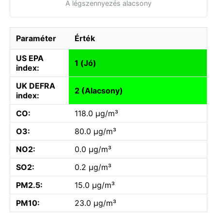
A légszennyezés alacsony
Paraméter
Érték
US EPA
1 (Jó)
index:
UK DEFRA
2 (Alacsony)
index:
CO:
118.0 µg/m³
O3:
80.0 µg/m³
NO2:
0.0 µg/m³
SO2:
0.2 µg/m³
PM2.5:
15.0 µg/m³
PM10:
23.0 µg/m³