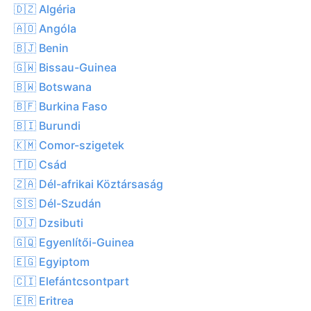
🇩🇿 Algéria
🇦🇴 Angóla
🇧🇯 Benin
🇬🇼 Bissau-Guinea
🇧🇼 Botswana
🇧🇫 Burkina Faso
🇧🇮 Burundi
🇰🇲 Comor-szigetek
🇹🇩 Csád
🇿🇦 Dél-afrikai Köztársaság
🇸🇸 Dél-Szudán
🇩🇯 Dzsibuti
🇬🇶 Egyenlítői-Guinea
🇪🇬 Egyiptom
🇨🇮 Elefántcsontpart
🇪🇷 Eritrea