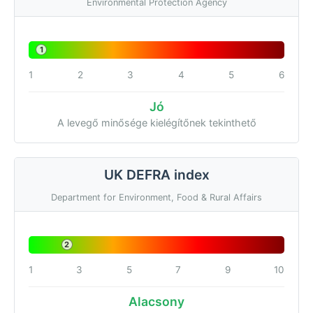
Environmental Protection Agency
1
1
2
3
4
5
6
Jó
A levegő minősége kielégítőnek tekinthető
UK DEFRA index
Department for Environment, Food & Rural Affairs
2
1
3
5
7
9
10
Alacsony