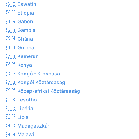
🇸🇿 Eswatini
🇪🇹 Etiópia
🇬🇦 Gabon
🇬🇲 Gambia
🇬🇭 Ghána
🇬🇳 Guinea
🇨🇲 Kamerun
🇰🇪 Kenya
🇨🇩 Kongó - Kinshasa
🇨🇬 Kongói Köztársaság
🇨🇫 Közép-afrikai Köztársaság
🇱🇸 Lesotho
🇱🇷 Libéria
🇱🇾 Líbia
🇲🇬 Madagaszkár
🇲🇼 Malawi