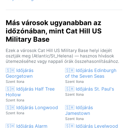
Más városok ugyanabban az
időzónában, mint Cat Hill US
Military Base
Ezek a városok Cat Hill US Military Base helyi idejét
osztják meg (Atlantic/St_Helena) — hasznos hívások
ütemezéséhez vagy nappali órák összehasonlításához.
🇸🇭 Időjárás
🇸🇭 Időjárás Edinburgh
Georgetown
of the Seven Seas
Szent Ilona
Szent Ilona
🇸🇭 Időjárás Half Tree
🇸🇭 Időjárás St. Paul's
Hollow
Szent Ilona
Szent Ilona
🇸🇭 Időjárás Longwood
🇸🇭 Időjárás
Jamestown
Szent Ilona
Szent Ilona
🇸🇭 Időjárás Alarm
🇸🇭 Időjárás Levelwood