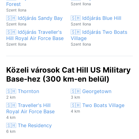
Forest
Szent Ilona
Szent Ilona
🇸🇭 Időjárás Sandy Bay
🇸🇭 Időjárás Blue Hill
Szent Ilona
Szent Ilona
🇸🇭 Időjárás Traveller's
🇸🇭 Időjárás Two Boats
Hill Royal Air Force Base
Village
Szent Ilona
Szent Ilona
Közeli városok Cat Hill US Military
Base-hez (300 km-en belül)
🇸🇭 Thornton
🇸🇭 Georgetown
2 km
3 km
🇸🇭 Traveller's Hill
🇸🇭 Two Boats Village
Royal Air Force Base
4 km
4 km
🇸🇭 The Residency
6 km