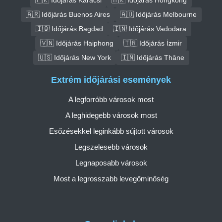
🇦🇷 Időjárás Buenos Aires
🇦🇺 Időjárás Melbourne
🇮🇶 Időjárás Bagdad
🇮🇳 Időjárás Vadodara
🇻🇳 Időjárás Haiphong
🇹🇷 Időjárás İzmir
🇺🇸 Időjárás New York
🇮🇳 Időjárás Thāne
Extrém időjárási események
A legforróbb városok most
A leghidegebb városok most
Esőzésekkel leginkább sújtott városok
Legszelesebb városok
Legnaposabb városok
Most a legrosszabb levegőminőség