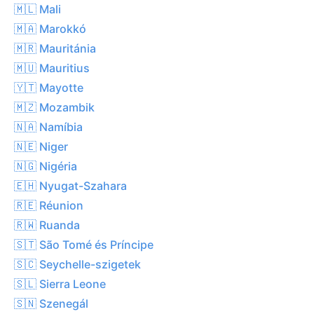
🇲🇱 Mali
🇲🇦 Marokkó
🇲🇷 Mauritánia
🇲🇺 Mauritius
🇾🇹 Mayotte
🇲🇿 Mozambik
🇳🇦 Namíbia
🇳🇪 Niger
🇳🇬 Nigéria
🇪🇭 Nyugat-Szahara
🇷🇪 Réunion
🇷🇼 Ruanda
🇸🇹 São Tomé és Príncipe
🇸🇨 Seychelle-szigetek
🇸🇱 Sierra Leone
🇸🇳 Szenegál