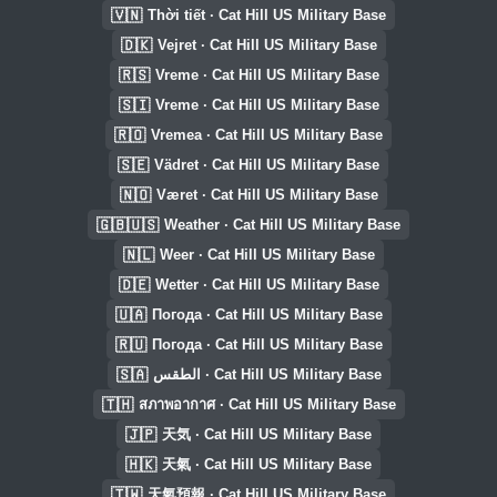
🇻🇳
Thời tiết · Cat Hill US Military Base
🇩🇰
Vejret · Cat Hill US Military Base
🇷🇸
Vreme · Cat Hill US Military Base
🇸🇮
Vreme · Cat Hill US Military Base
🇷🇴
Vremea · Cat Hill US Military Base
🇸🇪
Vädret · Cat Hill US Military Base
🇳🇴
Været · Cat Hill US Military Base
🇬🇧🇺🇸
Weather · Cat Hill US Military Base
🇳🇱
Weer · Cat Hill US Military Base
🇩🇪
Wetter · Cat Hill US Military Base
🇺🇦
Погода · Cat Hill US Military Base
🇷🇺
Погода · Cat Hill US Military Base
🇸🇦
الطقس · Cat Hill US Military Base
🇹🇭
สภาพอากาศ · Cat Hill US Military Base
🇯🇵
天気 · Cat Hill US Military Base
🇭🇰
天氣 · Cat Hill US Military Base
🇹🇼
天氣預報 · Cat Hill US Military Base