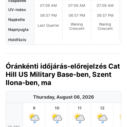
csapadék
07:09 AM
07:09 AM
07:09 AM
UV-index
06:57 PM
06:57 PM
06:57 PM
Napkelte
Waning
Waning
Last Quarter
Crescent
Crescent
Napnyugta
Holdfázis
Óránkénti időjárás-előrejelzés Cat
Hill US Military Base-ben, Szent
Ilona-ben, ma
Thursday, August 06, 2026
9
10
11
12
1