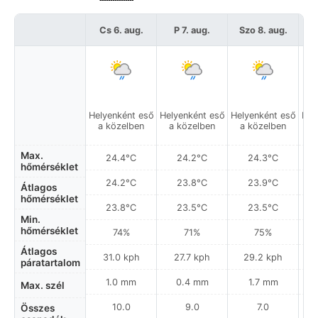
Cs 6. aug.
P 7. aug.
Szo 8. aug.
Helyenként eső
Helyenként eső
Helyenként eső
Hel
a közelben
a közelben
a közelben
a
Max.
24.4°C
24.2°C
24.3°C
hőmérséklet
24.2°C
23.8°C
23.9°C
Átlagos
hőmérséklet
23.8°C
23.5°C
23.5°C
Min.
hőmérséklet
74%
71%
75%
Átlagos
31.0 kph
27.7 kph
29.2 kph
páratartalom
1.0 mm
0.4 mm
1.7 mm
Max. szél
10.0
9.0
7.0
Összes