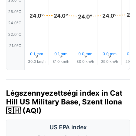
26.0°C
25.0°C
24.
24.0°
24.0°
24.0°
24.0°
24.0°C
22.0°C
21.0°C
0.1 mm
0.1 mm
0.0 mm
0.0 mm
0.0
↑
↑
↑
↑
30.0 km/h
31.0 km/h
30.0 km/h
29.0 km/h
29.0 
Légszennyezettségi index in Cat
Hill US Military Base, Szent Ilona
🇸🇭 (AQI)
US EPA index