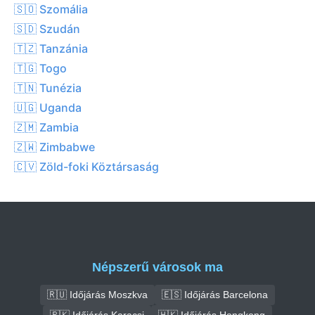
🇸🇴 Szomália
🇸🇩 Szudán
🇹🇿 Tanzánia
🇹🇬 Togo
🇹🇳 Tunézia
🇺🇬 Uganda
🇿🇲 Zambia
🇿🇼 Zimbabwe
🇨🇻 Zöld-foki Köztársaság
Népszerű városok ma
🇷🇺 Időjárás Moszkva
🇪🇸 Időjárás Barcelona
🇵🇰 Időjárás Karacsi
🇭🇰 Időjárás Hongkong