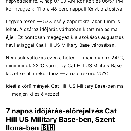
napvédelemre. A nap 07:09 AM-kor kelt és 06:57 PM-
kor nyugszik, 11 óra 48 perc nappali fényt biztosítva.
Legyen résen — 57% esély záporokra, akár 1 mm is
lehet. A száraz időjárás várhatóan kitart ma és ma
éjjel. Ez pontosan megegyezik a szokásos augusztus
havi átlaggal Cat Hill US Military Base városában.
Nem sok változás ezen a héten — maximumok 24°C,
minimumok 23°C körül. Így Cat Hill US Military Base
közel kerül a rekordhoz — a napi rekord 25°C.
Ideális körülmények Cat Hill US Military Base-ben ma
— menjen ki és élvezze!
7 napos időjárás-előrejelzés Cat
Hill US Military Base-ben, Szent
Ilona-ben 🇸🇭