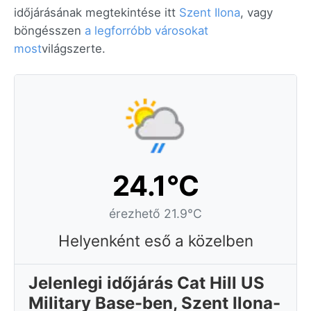
időjárásának megtekintése itt
Szent Ilona
, vagy
böngésszen
a legforróbb városokat
most
világszerte.
24.1°C
érezhető 21.9°C
Helyenként eső a közelben
Jelenlegi időjárás Cat Hill US
Military Base-ben, Szent Ilona-