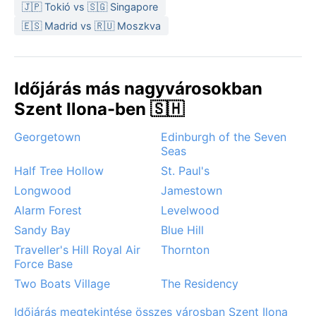
🇯🇵 Tokió vs 🇸🇬 Singapore
🇪🇸 Madrid vs 🇷🇺 Moszkva
Időjárás más nagyvárosokban
Szent Ilona-ben 🇸🇭
Georgetown
Edinburgh of the Seven
Seas
Half Tree Hollow
St. Paul's
Longwood
Jamestown
Alarm Forest
Levelwood
Sandy Bay
Blue Hill
Traveller's Hill Royal Air
Thornton
Force Base
Two Boats Village
The Residency
Időjárás megtekintése összes városban Szent Ilona