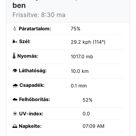
ben
Frissítve: 8:30 ma
💧
Páratartalom:
75%
🌬️
Szél:
29.2 kph (114°)
🌡️
Nyomás:
1017.0 mb
👁️
Láthatóság:
10.0 km
🌧️
Csapadék:
0.1 mm
☁️
Felhőborítás:
52%
☀️
UV-index:
0.0
🌅
Napkelte:
07:09 AM