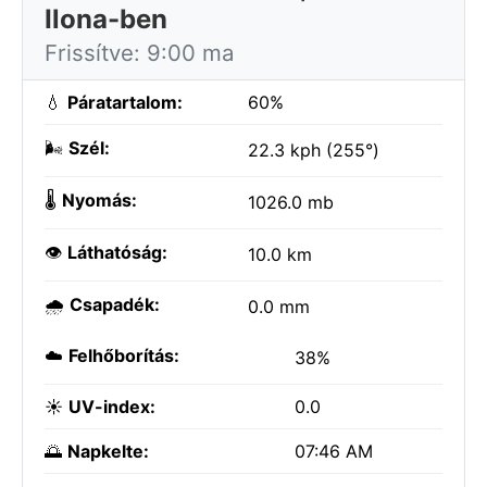
Ilona-ben
Frissítve: 9:00 ma
💧
Páratartalom:
60%
🌬️
Szél:
22.3 kph (255°)
🌡️
Nyomás:
1026.0 mb
👁️
Láthatóság:
10.0 km
🌧️
Csapadék:
0.0 mm
☁️
Felhőborítás:
38%
☀️
UV-index:
0.0
🌅
Napkelte:
07:46 AM