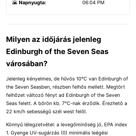
🌇
Napnyugta:
06:04 PM
Milyen az időjárás jelenleg
Edinburgh of the Seven Seas
városában?
Jelenleg kényelmes, de hűvös 10°C van Edinburgh of
the Seven Seasben, részben felhős mellett. Megtört
felhőzet változó fényt ad Edinburgh of the Seven
Seas felett. A bőrön kb. 7°C-nak érződik. Érezhető a
22 km/h sebességű szél west felől.
Könnyű lélegzetvétel: a levegőminőség jó, EPA index
1. Gyenge UV-sugárzás (0) minimális leégési