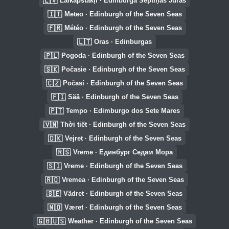
🇱🇻
Laikapstākļi · Edinburga Septiņās Jūrās
🇮🇹
Meteo · Edinburgh of the Seven Seas
🇫🇷
Météo · Edinburgh of the Seven Seas
🇱🇹
Oras · Edinburgas
🇵🇱
Pogoda · Edinburgh of the Seven Seas
🇸🇰
Počasie · Edinburgh of the Seven Seas
🇨🇿
Počasí · Edinburgh of the Seven Seas
🇫🇮
Sää · Edinburgh of the Seven Seas
🇵🇹
Tempo · Edimburgo dos Sete Mares
🇻🇳
Thời tiết · Edinburgh of the Seven Seas
🇩🇰
Vejret · Edinburgh of the Seven Seas
🇷🇸
Vreme · Единбург Седам Мора
🇸🇮
Vreme · Edinburgh of the Seven Seas
🇷🇴
Vremea · Edinburgh of the Seven Seas
🇸🇪
Vädret · Edinburgh of the Seven Seas
🇳🇴
Været · Edinburgh of the Seven Seas
🇬🇧🇺🇸
Weather · Edinburgh of the Seven Seas