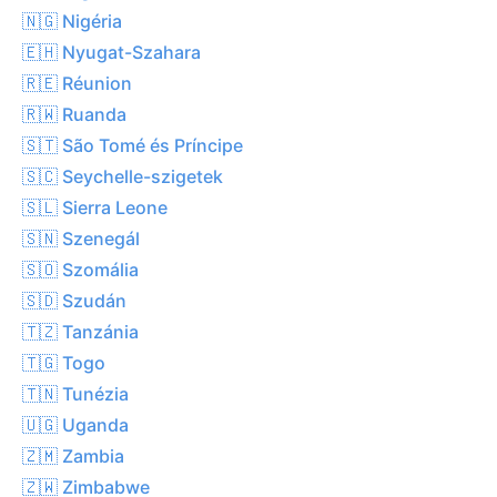
🇳🇬 Nigéria
🇪🇭 Nyugat-Szahara
🇷🇪 Réunion
🇷🇼 Ruanda
🇸🇹 São Tomé és Príncipe
🇸🇨 Seychelle-szigetek
🇸🇱 Sierra Leone
🇸🇳 Szenegál
🇸🇴 Szomália
🇸🇩 Szudán
🇹🇿 Tanzánia
🇹🇬 Togo
🇹🇳 Tunézia
🇺🇬 Uganda
🇿🇲 Zambia
🇿🇼 Zimbabwe