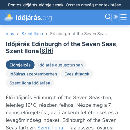
Pontos időjárás-előrejelzések
.
Összes ország megtekintése
.
☰
Időjárás.
org
🌐
más
>
Szent Ilona
>
Edinburgh of the Seven Seas
Időjárás Edinburgh of the Seven Seas,
Szent Ilona 🇸🇭
Előrejelzés
Időjárás augusztusban
Időjárás szeptemberben
Éves átlagok
Szent Ilona időjárása
Élő időjárás Edinburgh of the Seven Seas-ban,
jelenleg 10°C, részben felhős. Nézze meg a 7
napos előrejelzést, az óránkénti feltételeket és a
levegőminőség indexet. Edinburgh of the Seven
Seas tartozik
Szent Ilona
— az összes fővárosi