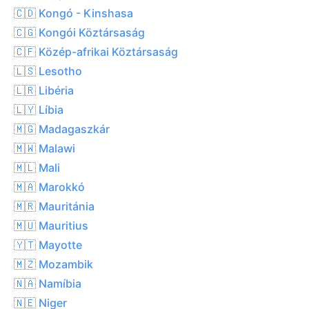
🇨🇩 Kongó - Kinshasa
🇨🇬 Kongói Köztársaság
🇨🇫 Közép-afrikai Köztársaság
🇱🇸 Lesotho
🇱🇷 Libéria
🇱🇾 Líbia
🇲🇬 Madagaszkár
🇲🇼 Malawi
🇲🇱 Mali
🇲🇦 Marokkó
🇲🇷 Mauritánia
🇲🇺 Mauritius
🇾🇹 Mayotte
🇲🇿 Mozambik
🇳🇦 Namíbia
🇳🇪 Niger