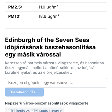
PM2.5:
11.0 µg/m³
PM10:
18.6 µg/m³
Edinburgh of the Seven Seas
időjárásának összehasonlítása
egy másik várossal
Keressen rá bármely városra világszerte, és hasonlítsa
össze egymás mellett a hőmérsékletet, az időjárási
körülményeket és az előrejelzéseket.
Összehasonlítás →
Népszerű város-összehasonlítások világszerte:
🇩🇪 Berlin vs 🇲🇾 Kuala Lumpur