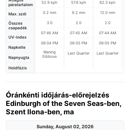
Átlagos
52.9 kph
57.6 kph
62.3 kph
páratartalom
0.2 mm
9.2 mm
12.0 mm
Max. szél
3.0
2.0
2.0
Összes
csapadék
07:46 AM
07:45 AM
07:44 AM
UV-index
06:04 PM
06:05 PM
06:05 PM
Napkelte
Waning
Last Quarter
Last Quarter
La
Gibbous
Napnyugta
Holdfázis
Óránkénti időjárás-előrejelzés
Edinburgh of the Seven Seas-ben,
Szent Ilona-ben, ma
Sunday, August 02, 2026