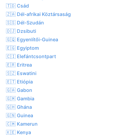
🇹🇩 Csád
🇿🇦 Dél-afrikai Köztársaság
🇸🇸 Dél-Szudán
🇩🇯 Dzsibuti
🇬🇶 Egyenlítői-Guinea
🇪🇬 Egyiptom
🇨🇮 Elefántcsontpart
🇪🇷 Eritrea
🇸🇿 Eswatini
🇪🇹 Etiópia
🇬🇦 Gabon
🇬🇲 Gambia
🇬🇭 Ghána
🇬🇳 Guinea
🇨🇲 Kamerun
🇰🇪 Kenya