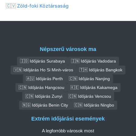
🇨🇻 Zöld-foki Köztársaság
Népszerű városok ma
🇮🇩 Időjárás Surabaya
🇮🇳 Időjárás Vadodara
🇻🇳 Időjárás Ho Si Minh-város
🇹🇭 Időjárás Bangkok
🇦🇺 Időjárás Perth
🇨🇳 Időjárás Nanjing
🇨🇳 Időjárás Hangcsou
🇰🇪 Időjárás Kakamega
🇨🇳 Időjárás Zunyi
🇨🇳 Időjárás Vencsou
🇳🇬 Időjárás Benin City
🇨🇳 Időjárás Ningbo
Extrém időjárási események
A legforróbb városok most