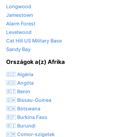
Longwood
Jamestown
Alarm Forest
Levelwood
Cat Hill US Military Base
Sandy Bay
Országok a(z) Afrika
🇩🇿 Algéria
🇦🇴 Angóla
🇧🇯 Benin
🇬🇼 Bissau-Guinea
🇧🇼 Botswana
🇧🇫 Burkina Faso
🇧🇮 Burundi
🇰🇲 Comor-szigetek