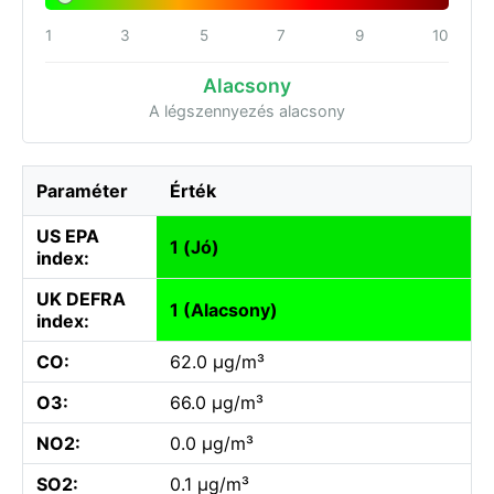
1
3
5
7
9
10
Alacsony
A légszennyezés alacsony
Paraméter
Érték
US EPA
1 (Jó)
index:
UK DEFRA
1 (Alacsony)
index:
CO:
62.0 µg/m³
O3:
66.0 µg/m³
NO2:
0.0 µg/m³
SO2:
0.1 µg/m³