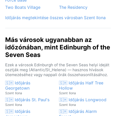
Two Boats Village
The Residency
Időjárás megtekintése összes városban Szent Ilona
Más városok ugyanabban az
időzónában, mint Edinburgh of the
Seven Seas
Ezek a városok Edinburgh of the Seven Seas helyi idejét
osztják meg (Atlantic/St_Helena) — hasznos hívások
ütemezéséhez vagy nappali órák összehasonlításához.
🇸🇭 Időjárás
🇸🇭 Időjárás Half Tree
Georgetown
Hollow
Szent Ilona
Szent Ilona
🇸🇭 Időjárás St. Paul's
🇸🇭 Időjárás Longwood
Szent Ilona
Szent Ilona
🇸🇭 Időjárás
🇸🇭 Időjárás Alarm