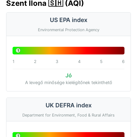
Szent Ilona 🇸🇭 (AQI)
US EPA index
Environmental Protection Agency
1
1
2
3
4
5
6
Jó
A levegő minősége kielégítőnek tekinthető
UK DEFRA index
Department for Environment, Food & Rural Affairs
1