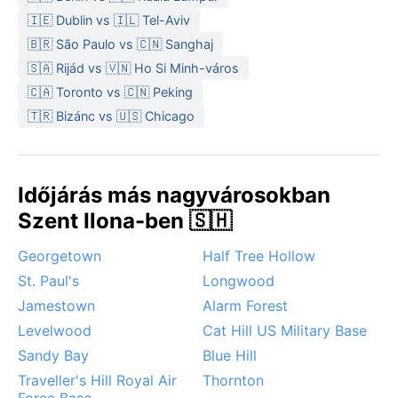
🇮🇪 Dublin vs 🇮🇱 Tel-Aviv
🇧🇷 São Paulo vs 🇨🇳 Sanghaj
🇸🇦 Rijád vs 🇻🇳 Ho Si Minh-város
🇨🇦 Toronto vs 🇨🇳 Peking
🇹🇷 Bizánc vs 🇺🇸 Chicago
Időjárás más nagyvárosokban
Szent Ilona-ben 🇸🇭
Georgetown
Half Tree Hollow
St. Paul's
Longwood
Jamestown
Alarm Forest
Levelwood
Cat Hill US Military Base
Sandy Bay
Blue Hill
Traveller's Hill Royal Air
Thornton
Force Base