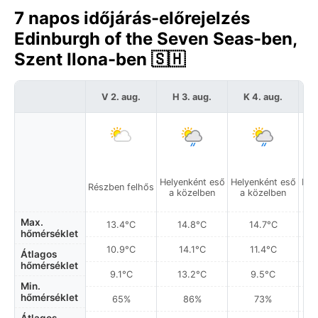
7 napos időjárás-előrejelzés
Edinburgh of the Seven Seas-ben,
Szent Ilona-ben 🇸🇭
V 2. aug.
H 3. aug.
K 4. aug.
S
Helyenként eső
Helyenként eső
Hel
Részben felhős
a közelben
a közelben
a
Max.
13.4°C
14.8°C
14.7°C
hőmérséklet
10.9°C
14.1°C
11.4°C
Átlagos
hőmérséklet
9.1°C
13.2°C
9.5°C
Min.
hőmérséklet
65%
86%
73%