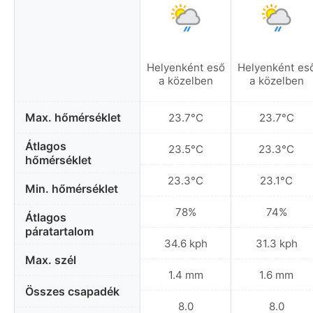
Helyenként eső
Helyenként es
a közelben
a közelben
Max. hőmérséklet
23.7°C
23.7°C
Átlagos
23.5°C
23.3°C
hőmérséklet
23.3°C
23.1°C
Min. hőmérséklet
78%
74%
Átlagos
páratartalom
34.6 kph
31.3 kph
Max. szél
1.4 mm
1.6 mm
Összes csapadék
8.0
8.0