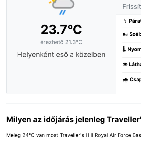
Frissí
💧
Pára
23.7°C
🌬️
Szél
érezhető 21.3°C
🌡️
Nyom
Helyenként eső a közelben
👁️
Láth
🌧️
Csa
Milyen az időjárás jelenleg Traveller
Meleg 24°C van most Traveller's Hill Royal Air Force Ba