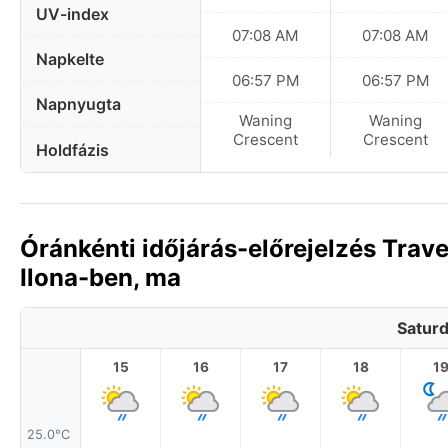
UV-index
07:08 AM
07:08 AM
Napkelte
06:57 PM
06:57 PM
Napnyugta
Waning
Waning
Crescent
Crescent
Holdfázis
Óránkénti időjárás-előrejelzés Travel
Ilona-ben, ma
Saturd
15
16
17
18
1
25.0°C