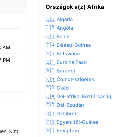
Országok a(z) Afrika
🇩🇿 Algéria
🇦🇴 Angóla
🇧🇯 Benin
🇬🇼 Bissau-Guinea
8 AM
🇧🇼 Botswana
7 PM
🇧🇫 Burkina Faso
🇧🇮 Burundi
🇰🇲 Comor-szigetek
🇹🇩 Csád
🇿🇦 Dél-afrikai Köztársaság
🇸🇸 Dél-Szudán
🇩🇯 Dzsibuti
?
🇬🇶 Egyenlítői-Guinea
🇪🇬 Egyiptom
en. Kint