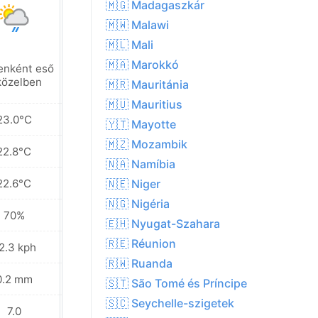
🇲🇬 Madagaszkár
🇲🇼 Malawi
🇲🇱 Mali
🇲🇦 Marokkó
enként eső
Helyenként eső
közelben
a közelben
🇲🇷 Mauritánia
🇲🇺 Mauritius
23.0°C
23.4°C
🇾🇹 Mayotte
🇲🇿 Mozambik
22.8°C
23.0°C
🇳🇦 Namíbia
22.6°C
22.5°C
🇳🇪 Niger
🇳🇬 Nigéria
70%
73%
🇪🇭 Nyugat-Szahara
🇷🇪 Réunion
2.3 kph
23.8 kph
🇷🇼 Ruanda
0.2 mm
0.2 mm
🇸🇹 São Tomé és Príncipe
🇸🇨 Seychelle-szigetek
7.0
6.0