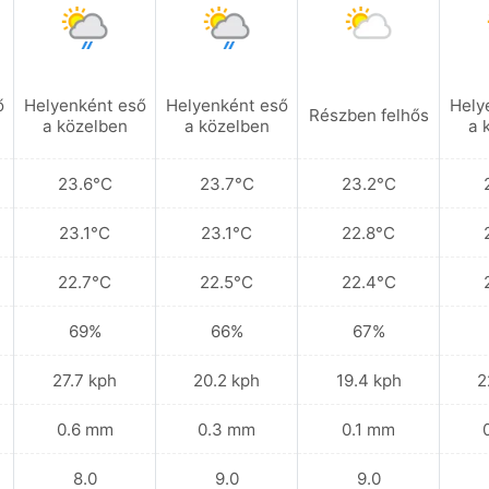
ő
Helyenként eső
Helyenként eső
Hely
Részben felhős
a közelben
a közelben
a 
23.6°C
23.7°C
23.2°C
23.1°C
23.1°C
22.8°C
22.7°C
22.5°C
22.4°C
69%
66%
67%
27.7 kph
20.2 kph
19.4 kph
2
0.6 mm
0.3 mm
0.1 mm
8.0
9.0
9.0