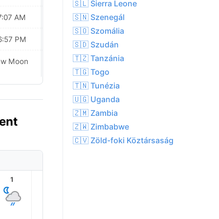
🇸🇱 Sierra Leone
🇸🇳 Szenegál
7:07 AM
07:06 AM
🇸🇴 Szomália
6:57 PM
06:57 PM
🇸🇩 Szudán
🇹🇿 Tanzánia
Waxing
ew Moon
Crescent
🇹🇬 Togo
🇹🇳 Tunézia
🇺🇬 Uganda
🇿🇲 Zambia
zent
🇿🇼 Zimbabwe
🇨🇻 Zöld-foki Köztársaság
1
2
3
4
5
6