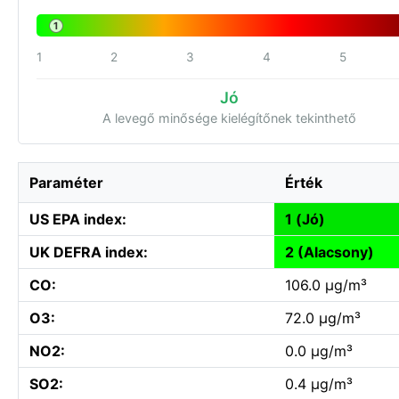
1
1
2
3
4
5
Jó
A levegő minősége kielégítőnek tekinthető
Paraméter
Érték
US EPA index:
1 (Jó)
UK DEFRA index:
2 (Alacsony)
CO:
106.0 µg/m³
O3:
72.0 µg/m³
NO2:
0.0 µg/m³
SO2:
0.4 µg/m³