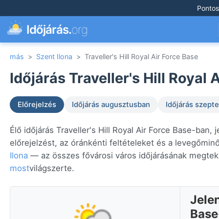
Pontos
Időjárás.
org
más
>
Szent Ilona
>
Traveller's Hill Royal Air Force Base
Időjárás Traveller's Hill Royal 
Előrejelzés
Időjárás augusztusban
Időjárás szep
Élő időjárás Traveller's Hill Royal Air Force Base-ba
előrejelzést, az óránkénti feltételeket és a levegőminő
Ilona
— az összes fővárosi város időjárásának megteki
most
világszerte.
Jelen
Base