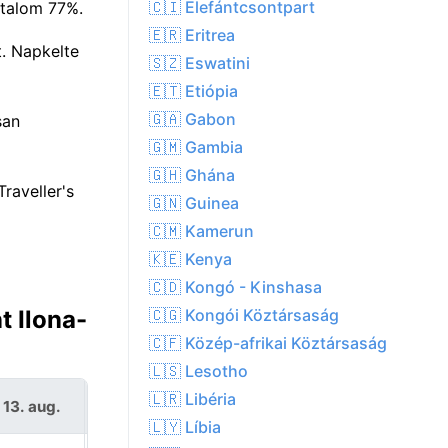
🇨🇮 Elefántcsontpart
rtalom 77%.
🇪🇷 Eritrea
t. Napkelte
🇸🇿 Eswatini
🇪🇹 Etiópia
🇬🇦 Gabon
san
🇬🇲 Gambia
🇬🇭 Ghána
raveller's
🇬🇳 Guinea
🇨🇲 Kamerun
🇰🇪 Kenya
🇨🇩 Kongó - Kinshasa
🇨🇬 Kongói Köztársaság
t Ilona-
🇨🇫 Közép-afrikai Köztársaság
🇱🇸 Lesotho
🇱🇷 Libéria
 13. aug.
P 14. aug.
🇱🇾 Líbia