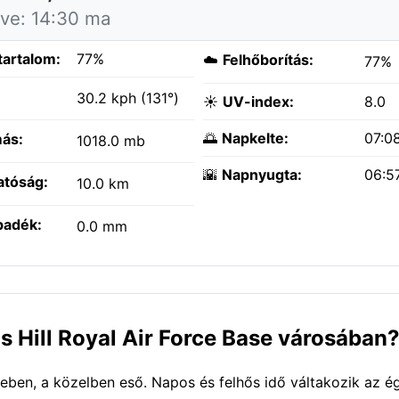
tve: 14:30 ma
tartalom:
77%
☁️
Felhőborítás:
77%
:
30.2 kph (131°)
☀️
UV-index:
8.0
🌅
Napkelte:
07:0
ás:
1018.0 mb
🌇
Napnyugta:
06:5
atóság:
10.0 km
padék:
0.0 mm
's Hill Royal Air Force Base városában
seben, a közelben eső. Napos és felhős idő váltakozik az ég