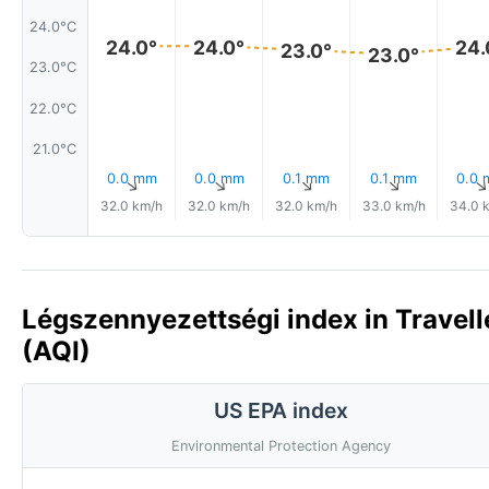
24.0°C
24.0°
24.0°
24.
23.0°
23.0°
23.0°C
22.0°C
21.0°C
0.0 mm
0.0 mm
0.1 mm
0.1 mm
0.0
↑
↑
↑
↑
32.0 km/h
32.0 km/h
32.0 km/h
33.0 km/h
34.0 
Légszennyezettségi index in Traveller
(AQI)
US EPA index
Environmental Protection Agency