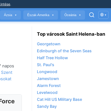
intése
.
🌐
Ázsia
Észak-Amerika
Óceánia
▾
▼
▼
▼
Top városok Saint Helena-ban
Georgetown
Edinburgh of the Seven Seas
Half Tree Hollow
St. Paul's
 7 napos
Longwood
k
Szent
Jamestown
osokat
Alarm Forest
Levelwood
Cat Hill US Military Base
 Force
Sandy Bay