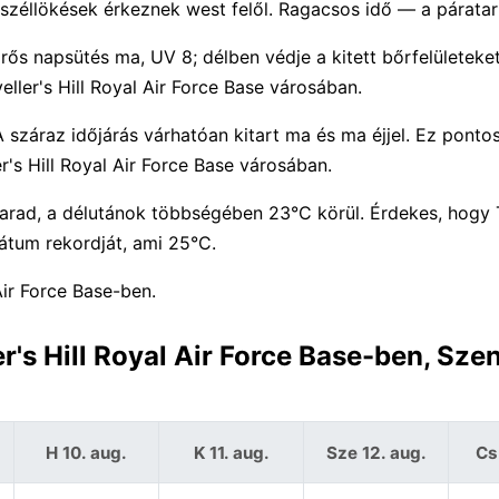
széllökések érkeznek west felől. Ragacsos idő — a párata
rős napsütés ma, UV 8; délben védje a kitett bőrfelületeke
ller's Hill Royal Air Force Base városában.
 száraz időjárás várhatóan kitart ma és ma éjjel. Ez ponto
's Hill Royal Air Force Base városában.
rad, a délutánok többségében 23°C körül. Érdekes, hogy T
átum rekordját, ami 25°C.
Air Force Base-ben.
r's Hill Royal Air Force Base-ben, Szen
H 10. aug.
K 11. aug.
Sze 12. aug.
Cs