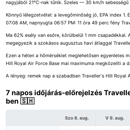
nagyjából 21°C-nak tűnik. Szeles — 30 km/h sebességű 
Könnyű lélegzetvétel: a levegőminőség jó, EPA index 1. E
07:08 AM, napnyugta 06:57 PM: 11 óra 49 perc fény Trave
Ma 62% esély van esőre, körülbelül 1 mm csapadékkal. A
megegyezik a szokásos augusztus havi átlaggal Traveller
Ezen a héten a hőmérséklet meglehetősen egyenletes ma
Hill Royal Air Force Base mai maximuma megközelíti a d
A lényeg: remek nap a szabadban Traveller's Hill Royal 
7 napos időjárás-előrejelzés Travelle
ben 🇸🇭
Szo 8. aug.
V 9. aug.