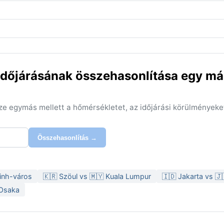
e időjárásának összehasonlítása egy má
sze egymás mellett a hőmérsékletet, az időjárási körülményeke
Összehasonlítás →
Minh-város
🇰🇷 Szöul vs 🇲🇾 Kuala Lumpur
🇮🇩 Jakarta vs 
 Osaka