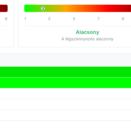
2
6
1
3
5
7
9
Alacsony
A légszennyezés alacsony