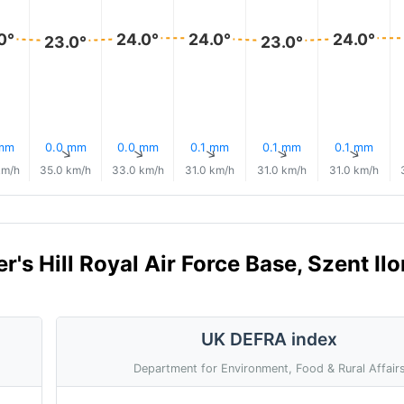
0°
24.0°
24.0°
24.0°
23.0°
23.0°
 mm
0.0 mm
0.0 mm
0.1 mm
0.1 mm
0.1 mm
↑
↑
↑
↑
↑
↑
km/h
35.0 km/h
33.0 km/h
31.0 km/h
31.0 km/h
31.0 km/h
's Hill Royal Air Force Base, Szent Ilo
UK DEFRA index
Department for Environment, Food & Rural Affair