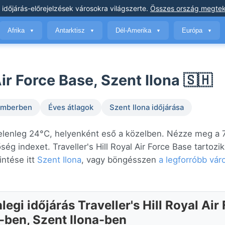
 időjárás-előrejelzések
városokra világszerte
.
Összes ország megtek
Afrika
Antarktisz
Dél-Amerika
Európa
▼
▼
▼
▼
Air Force Base, Szent Ilona 🇸🇭
temberben
Éves átlagok
Szent Ilona időjárása
n, jelenleg 24°C, helyenként eső a közelben. Nézze meg a
ség indexet. Traveller's Hill Royal Air Force Base tartozi
ntése itt
Szent Ilona
, vagy böngésszen
a legforróbb vár
legi időjárás Traveller's Hill Royal Air
-ben, Szent Ilona-ben