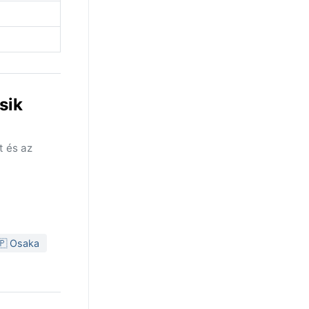
sik
t és az
🇵 Osaka