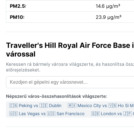
PM2.5:
14.6 µg/m³
PM10:
23.9 µg/m³
Traveller's Hill Royal Air Force Bas
várossal
Keressen rá bármely városra világszerte, és hasonlítsa ös
előrejelzéseket.
Népszerű város-összehasonlítások világszerte:
🇨🇳 Peking vs 🇮🇪 Dublin
🇲🇽 Mexico City vs 🇻🇳 Ho Si 
🇺🇸 Las Vegas vs 🇺🇸 San Francisco
🇬🇧 London vs 🇯🇵