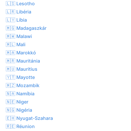
🇱🇸 Lesotho
🇱🇷 Libéria
🇱🇾 Líbia
🇲🇬 Madagaszkár
🇲🇼 Malawi
🇲🇱 Mali
🇲🇦 Marokkó
🇲🇷 Mauritánia
🇲🇺 Mauritius
🇾🇹 Mayotte
🇲🇿 Mozambik
🇳🇦 Namíbia
🇳🇪 Niger
🇳🇬 Nigéria
🇪🇭 Nyugat-Szahara
🇷🇪 Réunion