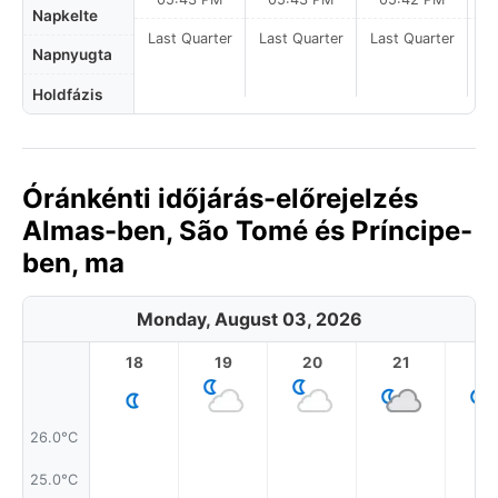
Napkelte
Last Quarter
Last Quarter
Last Quarter
La
Napnyugta
Holdfázis
Óránkénti időjárás-előrejelzés
Almas-ben, São Tomé és Príncipe-
ben, ma
Monday, August 03, 2026
18
19
20
21
2
26.0°C
25.0°C