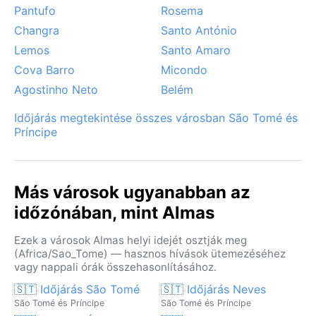
Pantufo
Rosema
Changra
Santo António
Lemos
Santo Amaro
Cova Barro
Micondo
Agostinho Neto
Belém
Időjárás megtekintése összes városban São Tomé és
Príncipe
Más városok ugyanabban az
időzónában, mint Almas
Ezek a városok Almas helyi idejét osztják meg
(Africa/Sao_Tome) — hasznos hívások ütemezéséhez
vagy nappali órák összehasonlításához.
🇸🇹 Időjárás São Tomé
🇸🇹 Időjárás Neves
São Tomé és Príncipe
São Tomé és Príncipe