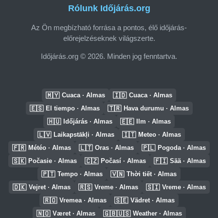
Rólunk Időjárás.org
Az Ön megbízható forrása a pontos, élő időjárás-
előrejelzéseknek világszerte.
Időjárás.org © 2026. Minden jog fenntartva.
🇲🇾
🇮🇩
Cuaca · Almas
Cuaca · Almas
🇪🇸
🇹🇷
El tiempo · Almas
Hava durumu · Almas
🇭🇺
🇪🇪
Időjárás · Almas
Ilm · Almas
🇱🇻
🇮🇹
Laikapstākļi · Almas
Meteo · Almas
🇫🇷
🇱🇹
🇵🇱
Météo · Almas
Oras · Almas
Pogoda · Almas
🇸🇰
🇨🇿
🇫🇮
Počasie · Almas
Počasí · Almas
Sää · Almas
🇵🇹
🇻🇳
Tempo · Almas
Thời tiết · Almas
🇩🇰
🇷🇸
🇸🇮
Vejret · Almas
Vreme · Almas
Vreme · Almas
🇷🇴
🇸🇪
Vremea · Almas
Vädret · Almas
🇳🇴
🇬🇧🇺🇸
Været · Almas
Weather · Almas