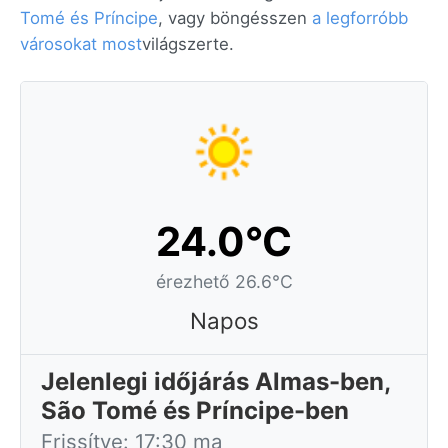
Tomé és Príncipe
, vagy böngésszen
a legforróbb
városokat most
világszerte.
24.0°C
érezhető 26.6°C
Napos
Jelenlegi időjárás Almas-ben,
São Tomé és Príncipe-ben
Frissítve: 17:30 ma