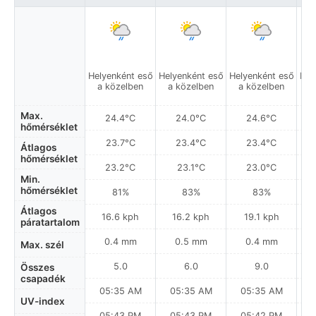
Helyenként eső
Helyenként eső
Helyenként eső
Hel
a közelben
a közelben
a közelben
a
Max.
24.4°C
24.0°C
24.6°C
hőmérséklet
23.7°C
23.4°C
23.4°C
Átlagos
hőmérséklet
23.2°C
23.1°C
23.0°C
Min.
hőmérséklet
81%
83%
83%
Átlagos
16.6 kph
16.2 kph
19.1 kph
páratartalom
0.4 mm
0.5 mm
0.4 mm
Max. szél
5.0
6.0
9.0
Összes
csapadék
05:35 AM
05:35 AM
05:35 AM
0
UV-index
05:43 PM
05:43 PM
05:42 PM