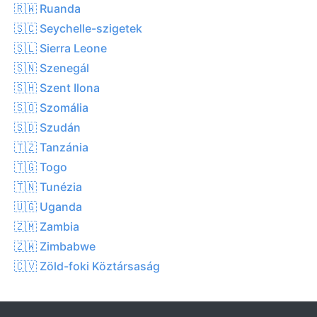
🇷🇼 Ruanda
🇸🇨 Seychelle-szigetek
🇸🇱 Sierra Leone
🇸🇳 Szenegál
🇸🇭 Szent Ilona
🇸🇴 Szomália
🇸🇩 Szudán
🇹🇿 Tanzánia
🇹🇬 Togo
🇹🇳 Tunézia
🇺🇬 Uganda
🇿🇲 Zambia
🇿🇼 Zimbabwe
🇨🇻 Zöld-foki Köztársaság