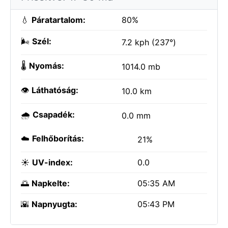
💧
Páratartalom:
80%
🌬️
Szél:
7.2 kph (237°)
🌡️
Nyomás:
1014.0 mb
👁️
Láthatóság:
10.0 km
🌧️
Csapadék:
0.0 mm
☁️
Felhőborítás:
21%
☀️
UV-index:
0.0
🌅
Napkelte:
05:35 AM
🌇
Napnyugta:
05:43 PM