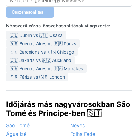
Összehasonlítás →
Népszerű város-összehasonlítások világszerte:
🇮🇪 Dublin vs 🇯🇵 Osaka
🇦🇷 Buenos Aires vs 🇫🇷 Párizs
🇪🇸 Barcelona vs 🇺🇸 Chicago
🇮🇩 Jakarta vs 🇳🇿 Auckland
🇦🇷 Buenos Aires vs 🇲🇦 Marrákes
🇫🇷 Párizs vs 🇬🇧 London
Időjárás más nagyvárosokban São
Tomé és Príncipe-ben 🇸🇹
São Tomé
Neves
Água Izé
Folha Fede