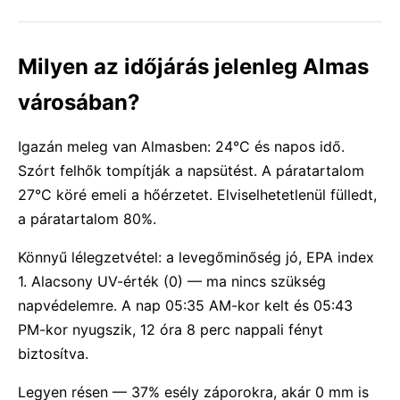
Milyen az időjárás jelenleg Almas
városában?
Igazán meleg van Almasben: 24°C és napos idő.
Szórt felhők tompítják a napsütést. A páratartalom
27°C köré emeli a hőérzetet. Elviselhetetlenül fülledt,
a páratartalom 80%.
Könnyű lélegzetvétel: a levegőminőség jó, EPA index
1. Alacsony UV-érték (0) — ma nincs szükség
napvédelemre. A nap 05:35 AM-kor kelt és 05:43
PM-kor nyugszik, 12 óra 8 perc nappali fényt
biztosítva.
Legyen résen — 37% esély záporokra, akár 0 mm is