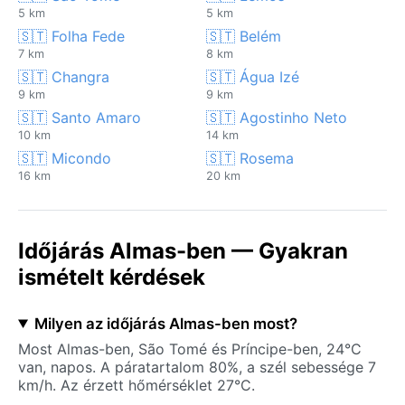
5 km
5 km
🇸🇹 Folha Fede
🇸🇹 Belém
7 km
8 km
🇸🇹 Changra
🇸🇹 Água Izé
9 km
9 km
🇸🇹 Santo Amaro
🇸🇹 Agostinho Neto
10 km
14 km
🇸🇹 Micondo
🇸🇹 Rosema
16 km
20 km
Időjárás Almas-ben — Gyakran
ismételt kérdések
Milyen az időjárás Almas-ben most?
Most Almas-ben, São Tomé és Príncipe-ben, 24°C
van, napos. A páratartalom 80%, a szél sebessége 7
km/h. Az érzett hőmérséklet 27°C.