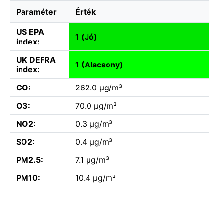
Paraméter
Érték
US EPA
1 (Jó)
index:
UK DEFRA
1 (Alacsony)
index:
CO:
262.0 µg/m³
O3:
70.0 µg/m³
NO2:
0.3 µg/m³
SO2:
0.4 µg/m³
PM2.5:
7.1 µg/m³
PM10:
10.4 µg/m³