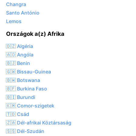
Changra
Santo António
Lemos
Országok a(z) Afrika
🇩🇿 Algéria
🇦🇴 Angóla
🇧🇯 Benin
🇬🇼 Bissau-Guinea
🇧🇼 Botswana
🇧🇫 Burkina Faso
🇧🇮 Burundi
🇰🇲 Comor-szigetek
🇹🇩 Csád
🇿🇦 Dél-afrikai Köztársaság
🇸🇸 Dél-Szudán