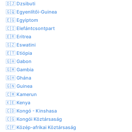
🇩🇯 Dzsibuti
🇬🇶 Egyenlítői-Guinea
🇪🇬 Egyiptom
🇨🇮 Elefántcsontpart
🇪🇷 Eritrea
🇸🇿 Eswatini
🇪🇹 Etiópia
🇬🇦 Gabon
🇬🇲 Gambia
🇬🇭 Ghána
🇬🇳 Guinea
🇨🇲 Kamerun
🇰🇪 Kenya
🇨🇩 Kongó - Kinshasa
🇨🇬 Kongói Köztársaság
🇨🇫 Közép-afrikai Köztársaság