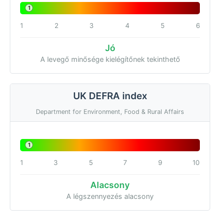
1
1
2
3
4
5
6
Jó
A levegő minősége kielégítőnek tekinthető
UK DEFRA index
Department for Environment, Food & Rural Affairs
1
1
3
5
7
9
10
Alacsony
A légszennyezés alacsony