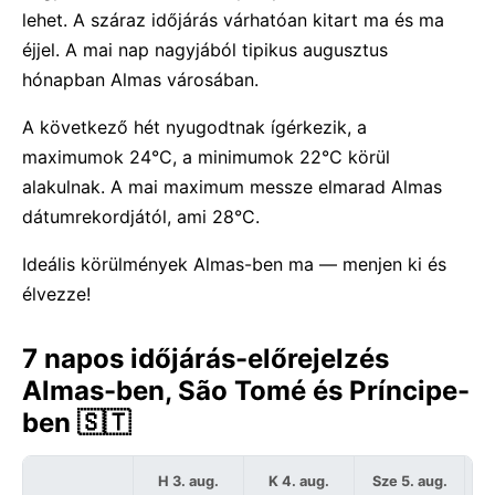
lehet. A száraz időjárás várhatóan kitart ma és ma
éjjel. A mai nap nagyjából tipikus augusztus
hónapban Almas városában.
A következő hét nyugodtnak ígérkezik, a
maximumok 24°C, a minimumok 22°C körül
alakulnak. A mai maximum messze elmarad Almas
dátumrekordjától, ami 28°C.
Ideális körülmények Almas-ben ma — menjen ki és
élvezze!
7 napos időjárás-előrejelzés
Almas-ben, São Tomé és Príncipe-
ben 🇸🇹
H 3. aug.
K 4. aug.
Sze 5. aug.
C