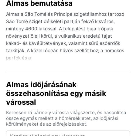
Almas bemutatása
Almas a São Tomé és Príncipe szigetállamhoz tartozó
São Tomé sziget délkeleti partján fekvő kisváros,
mintegy 4600 lakossal. A települést buja trópusi
növényzet öleli körül, a vulkanikus eredetű tájat
kakaó- és kávéültetvények, valamint sűrű esőerdők
tarkítják. A közeli óceán hűvös szellőt hoz, a homokos
partok és a
Almas időjárásának
összehasonlítása egy másik
várossal
Keressen rá bármely városra világszerte, és hasonlítsa
össze egymás mellett a hőmérsékletet, az időjárási
körülményeket és az előrejelzéseket.