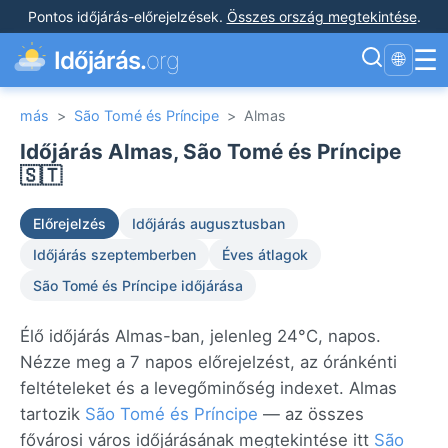
Pontos időjárás-előrejelzések
.
Összes ország megtekintése
.
☰
Időjárás.
org
🌐
más
>
São Tomé és Príncipe
>
Almas
Időjárás Almas, São Tomé és Príncipe
🇸🇹
Előrejelzés
Időjárás augusztusban
Időjárás szeptemberben
Éves átlagok
São Tomé és Príncipe időjárása
Élő időjárás Almas-ban, jelenleg 24°C, napos.
Nézze meg a 7 napos előrejelzést, az óránkénti
feltételeket és a levegőminőség indexet. Almas
tartozik
São Tomé és Príncipe
— az összes
fővárosi város időjárásának megtekintése itt
São