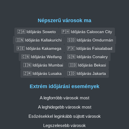
Népszerű városok ma
🇿🇦 Időjárás Soweto
🇵🇭 Időjárás Caloocan City
🇮🇳 Időjárás Kallakurichi
🇸🇩 Időjárás Omdurmán
🇰🇪 Időjárás Kakamega
🇵🇰 Időjárás Faisalabad
🇨🇳 Időjárás Weifang
🇬🇳 Időjárás Conakry
🇮🇳 Időjárás Mumbai
🇮🇩 Időjárás Bekasi
🇿🇲 Időjárás Lusaka
🇮🇩 Időjárás Jakarta
Extrém időjárási események
A legforróbb városok most
A leghidegebb városok most
Esőzésekkel leginkább sújtott városok
Legszelesebb városok