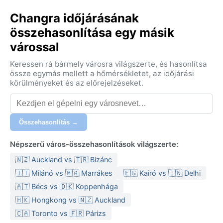
Changra időjárásának
összehasonlítása egy másik
várossal
Keressen rá bármely városra világszerte, és hasonlítsa
össze egymás mellett a hőmérsékletet, az időjárási
körülményeket és az előrejelzéseket.
Összehasonlítás →
Népszerű város-összehasonlítások világszerte:
🇳🇿 Auckland vs 🇹🇷 Bizánc
🇮🇹 Milánó vs 🇲🇦 Marrákes
🇪🇬 Kairó vs 🇮🇳 Delhi
🇦🇹 Bécs vs 🇩🇰 Koppenhága
🇭🇰 Hongkong vs 🇳🇿 Auckland
🇨🇦 Toronto vs 🇫🇷 Párizs