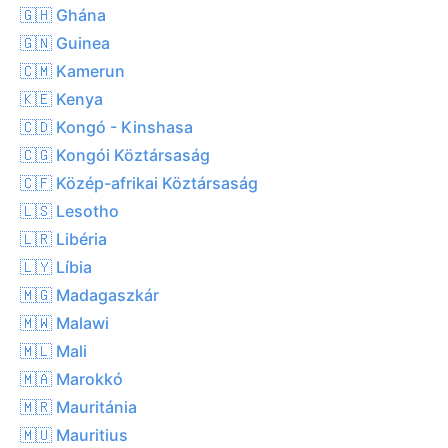
🇬🇭 Ghána
🇬🇳 Guinea
🇨🇲 Kamerun
🇰🇪 Kenya
🇨🇩 Kongó - Kinshasa
🇨🇬 Kongói Köztársaság
🇨🇫 Közép-afrikai Köztársaság
🇱🇸 Lesotho
🇱🇷 Libéria
🇱🇾 Líbia
🇲🇬 Madagaszkár
🇲🇼 Malawi
🇲🇱 Mali
🇲🇦 Marokkó
🇲🇷 Mauritánia
🇲🇺 Mauritius