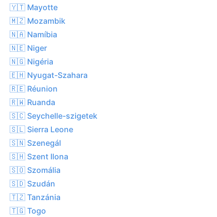
🇾🇹 Mayotte
🇲🇿 Mozambik
🇳🇦 Namíbia
🇳🇪 Niger
🇳🇬 Nigéria
🇪🇭 Nyugat-Szahara
🇷🇪 Réunion
🇷🇼 Ruanda
🇸🇨 Seychelle-szigetek
🇸🇱 Sierra Leone
🇸🇳 Szenegál
🇸🇭 Szent Ilona
🇸🇴 Szomália
🇸🇩 Szudán
🇹🇿 Tanzánia
🇹🇬 Togo