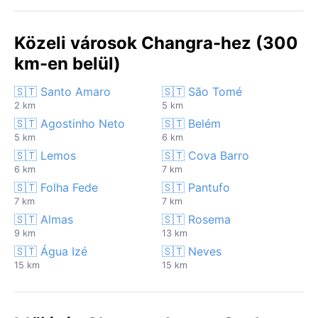
Közeli városok Changra-hez (300
km-en belül)
🇸🇹 Santo Amaro
🇸🇹 São Tomé
2 km
5 km
🇸🇹 Agostinho Neto
🇸🇹 Belém
5 km
6 km
🇸🇹 Lemos
🇸🇹 Cova Barro
6 km
7 km
🇸🇹 Folha Fede
🇸🇹 Pantufo
7 km
7 km
🇸🇹 Almas
🇸🇹 Rosema
9 km
13 km
🇸🇹 Água Izé
🇸🇹 Neves
15 km
15 km