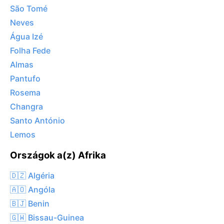
São Tomé
Neves
Água Izé
Folha Fede
Almas
Pantufo
Rosema
Changra
Santo António
Lemos
Országok a(z) Afrika
🇩🇿 Algéria
🇦🇴 Angóla
🇧🇯 Benin
🇬🇼 Bissau-Guinea