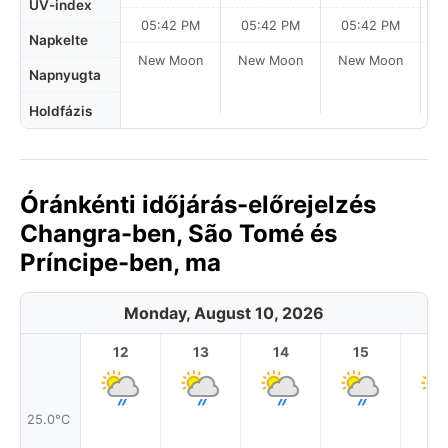
UV-index
05:42 PM
05:42 PM
05:42 PM
Napkelte
New Moon
New Moon
New Moon
N
Napnyugta
Holdfázis
Óránkénti időjárás-előrejelzés
Changra-ben, São Tomé és
Príncipe-ben, ma
Monday, August 10, 2026
12
13
14
15
1
25.0°C