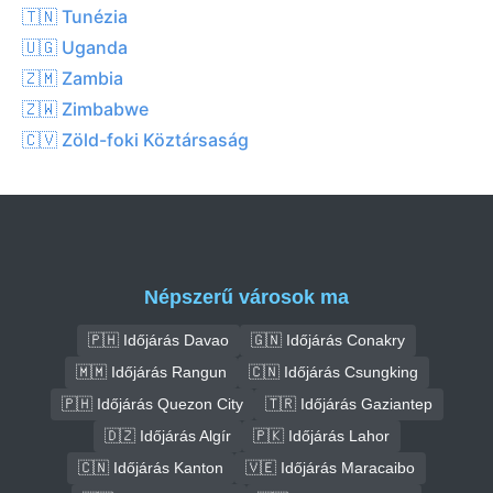
🇹🇳 Tunézia
🇺🇬 Uganda
🇿🇲 Zambia
🇿🇼 Zimbabwe
🇨🇻 Zöld-foki Köztársaság
Népszerű városok ma
🇵🇭 Időjárás Davao
🇬🇳 Időjárás Conakry
🇲🇲 Időjárás Rangun
🇨🇳 Időjárás Csungking
🇵🇭 Időjárás Quezon City
🇹🇷 Időjárás Gaziantep
🇩🇿 Időjárás Algír
🇵🇰 Időjárás Lahor
🇨🇳 Időjárás Kanton
🇻🇪 Időjárás Maracaibo