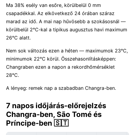
Ma 38% esély van esőre, körülbelül 0 mm
csapadékkal. Az elkövetkező 24 órában száraz
marad az idő. A mai nap hűvösebb a szokásosnál —
körülbelül 2°C-kal a tipikus augusztus havi maximum
26°C alatt.
Nem sok változás ezen a héten — maximumok 23°C,
minimumok 22°C körül. Összehasonlításképpen:
Changraben ezen a napon a rekordhőmérséklet
28°C.
A lényeg: remek nap a szabadban Changra-ben.
7 napos időjárás-előrejelzés
Changra-ben, São Tomé és
Príncipe-ben 🇸🇹