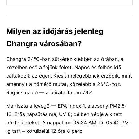
Milyen az időjárás jelenleg
Changra városában?
Changra 24°C-ban sütkérezik ebben az órában, a
közelben eső a fejünk felett. Napos és felhős idő
váltakozik az égen. Kicsit melegebbnek érződik, mint
amennyit a hőmérő mutat, közelebb a 26°C-hoz.
Ragacsos idő — a páratartalom 79%.
Ma tiszta a levegő — EPA index 1, alacsony PM2.5:
13. Erős napsütés ma, UV 8; délben védje a kitett
bőrfelületeket. A nappal ma 05:34 AM-tól 05:42 PM-
ig tart – körülbelül 12 óra 8 perc.