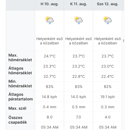
H 10. aug.
K 11. aug.
Sze 12. aug.
C
Helyenként eső
Helyenként eső
Helyenként eső
Rés
a közelben
a közelben
a közelben
Max.
24.1°C
23.7°C
23.7°C
hőmérséklet
23.3°C
23.2°C
23.0°C
Átlagos
hőmérséklet
22.7°C
22.8°C
22.4°C
Min.
hőmérséklet
83%
83%
82%
Átlagos
14.8 kph
14.0 kph
19.1 kph
páratartalom
0.4 mm
0.5 mm
0.3 mm
Max. szél
8.0
7.0
4.0
Összes
csapadék
05:34 AM
05:34 AM
05:34 AM
0