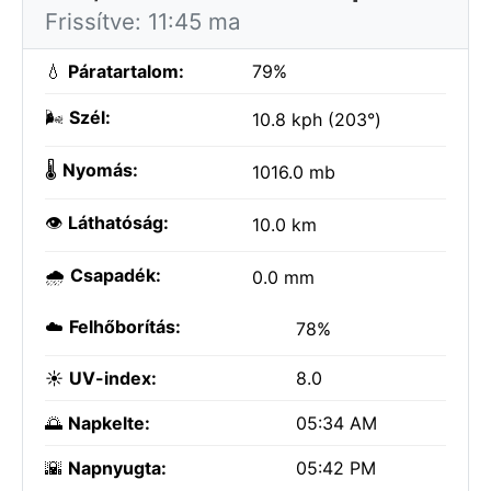
Frissítve: 11:45 ma
💧
Páratartalom:
79%
🌬️
Szél:
10.8 kph (203°)
🌡️
Nyomás:
1016.0 mb
👁️
Láthatóság:
10.0 km
🌧️
Csapadék:
0.0 mm
☁️
Felhőborítás:
78%
☀️
UV-index:
8.0
🌅
Napkelte:
05:34 AM
🌇
Napnyugta:
05:42 PM