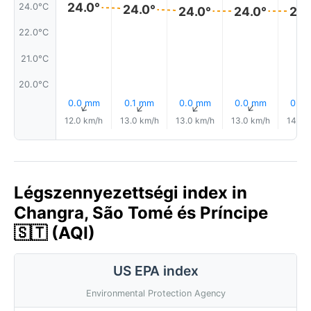
24.0°
24.0°C
24.0°
24.0°
24.0°
24.
22.0°C
21.0°C
20.0°C
0.0 mm
0.1 mm
0.0 mm
0.0 mm
0.0
↑
↑
↑
↑
12.0 km/h
13.0 km/h
13.0 km/h
13.0 km/h
14.0 
Légszennyezettségi index in
Changra, São Tomé és Príncipe
🇸🇹 (AQI)
US EPA index
Environmental Protection Agency