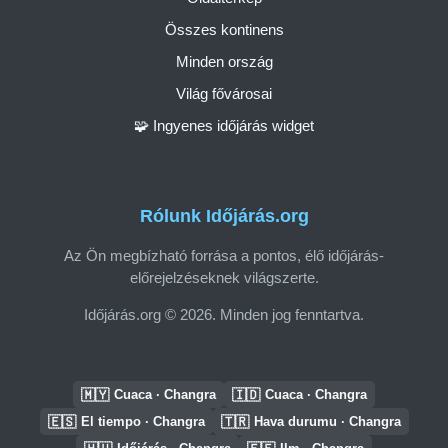
Összes kontinens
Minden ország
Világ fővárosai
🧩 Ingyenes időjárás widget
Rólunk Időjárás.org
Az Ön megbízható forrása a pontos, élő időjárás-
előrejelzéseknek világszerte.
Időjárás.org © 2026. Minden jog fenntartva.
🇲🇾
🇮🇩
Cuaca · Changra
Cuaca · Changra
🇪🇸
🇹🇷
El tiempo · Changra
Hava durumu · Changra