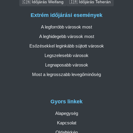
🇨🇳 Időjárás Weifang
🇮🇷 Időjárás Teherán
Extrém időjárási események
A legforróbb városok most
A leghidegebb városok most
Esőzésekkel leginkább sújtott városok
Legszelesebb városok
Legnaposabb városok
Most a legrosszabb levegőminőség
Gyors linkek
Alapegység
Kapcsolat
Oldaltérkép