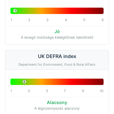
1
1
2
3
4
5
6
Jó
A levegő minősége kielégítőnek tekinthető
UK DEFRA index
Department for Environment, Food & Rural Affairs
2
1
3
5
7
9
10
Alacsony
A légszennyezés alacsony