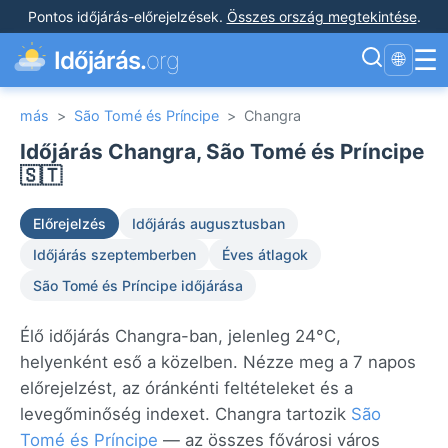
Pontos időjárás-előrejelzések
.
Összes ország megtekintése
.
☰
Időjárás.
org
🌐
más
>
São Tomé és Príncipe
>
Changra
Időjárás Changra, São Tomé és Príncipe
🇸🇹
Előrejelzés
Időjárás augusztusban
Időjárás szeptemberben
Éves átlagok
São Tomé és Príncipe időjárása
Élő időjárás Changra-ban, jelenleg 24°C,
helyenként eső a közelben. Nézze meg a 7 napos
előrejelzést, az óránkénti feltételeket és a
levegőminőség indexet. Changra tartozik
São
Tomé és Príncipe
— az összes fővárosi város