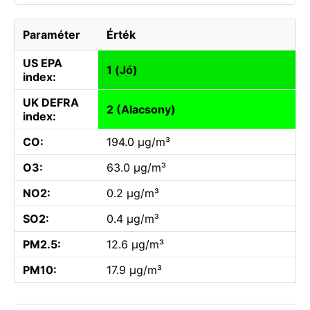
Paraméter
Érték
US EPA
1 (Jó)
index:
UK DEFRA
2 (Alacsony)
index:
CO:
194.0 µg/m³
O3:
63.0 µg/m³
NO2:
0.2 µg/m³
SO2:
0.4 µg/m³
PM2.5:
12.6 µg/m³
PM10:
17.9 µg/m³