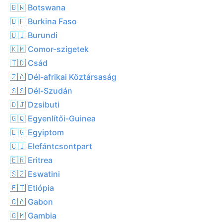
🇧🇼 Botswana
🇧🇫 Burkina Faso
🇧🇮 Burundi
🇰🇲 Comor-szigetek
🇹🇩 Csád
🇿🇦 Dél-afrikai Köztársaság
🇸🇸 Dél-Szudán
🇩🇯 Dzsibuti
🇬🇶 Egyenlítői-Guinea
🇪🇬 Egyiptom
🇨🇮 Elefántcsontpart
🇪🇷 Eritrea
🇸🇿 Eswatini
🇪🇹 Etiópia
🇬🇦 Gabon
🇬🇲 Gambia