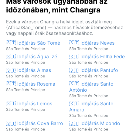
Más városok ugyanabban az
időzónában, mint Changra
Ezek a városok Changra helyi idejét osztják meg
(Africa/Sao_Tome) — hasznos hívások ütemezéséhez
vagy nappali órák összehasonlításához.
🇸🇹 Időjárás São Tomé
🇸🇹 Időjárás Neves
São Tomé és Príncipe
São Tomé és Príncipe
🇸🇹 Időjárás Água Izé
🇸🇹 Időjárás Folha Fede
São Tomé és Príncipe
São Tomé és Príncipe
🇸🇹 Időjárás Almas
🇸🇹 Időjárás Pantufo
São Tomé és Príncipe
São Tomé és Príncipe
🇸🇹 Időjárás Rosema
🇸🇹 Időjárás Santo
António
São Tomé és Príncipe
São Tomé és Príncipe
🇸🇹 Időjárás Lemos
🇸🇹 Időjárás Santo
Amaro
São Tomé és Príncipe
São Tomé és Príncipe
🇸🇹 Időjárás Cova Barro
🇸🇹 Időjárás Micondo
São Tomé és Príncipe
São Tomé és Príncipe