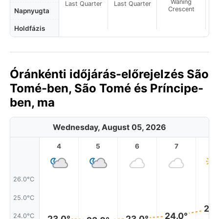
Waning
Last Quarter
Last Quarter
Crescent
Napnyugta
Holdfázis
Óránkénti időjárás-előrejelzés São
Tomé-ben, São Tomé és Príncipe-
ben, ma
Wednesday, August 05, 2026
4
5
6
7
8
26.0°C
25.0°C
24.
24.0°
24.0°C
23.0°
23.0°