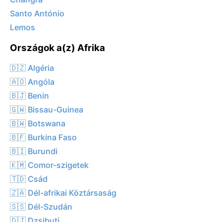
Santo António
Lemos
Országok a(z) Afrika
🇩🇿 Algéria
🇦🇴 Angóla
🇧🇯 Benin
🇬🇼 Bissau-Guinea
🇧🇼 Botswana
🇧🇫 Burkina Faso
🇧🇮 Burundi
🇰🇲 Comor-szigetek
🇹🇩 Csád
🇿🇦 Dél-afrikai Köztársaság
🇸🇸 Dél-Szudán
🇩🇯 Dzsibuti