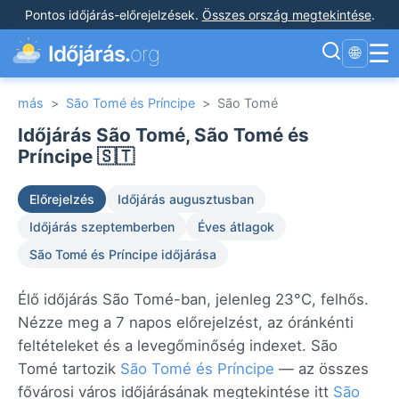
Pontos időjárás-előrejelzések
.
Összes ország megtekintése
.
☰
Időjárás.
org
🌐
más
>
São Tomé és Príncipe
>
São Tomé
Időjárás São Tomé, São Tomé és
Príncipe 🇸🇹
Előrejelzés
Időjárás augusztusban
Időjárás szeptemberben
Éves átlagok
São Tomé és Príncipe időjárása
Élő időjárás São Tomé-ban, jelenleg 23°C, felhős.
Nézze meg a 7 napos előrejelzést, az óránkénti
feltételeket és a levegőminőség indexet. São
Tomé tartozik
São Tomé és Príncipe
— az összes
fővárosi város időjárásának megtekintése itt
São