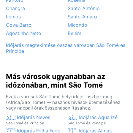
Changra
Santo António
Lemos
Santo Amaro
Cova Barro
Micondo
Agostinho Neto
Belém
Időjárás megtekintése összes városban São Tomé és
Príncipe
Más városok ugyanabban az
időzónában, mint São Tomé
Ezek a városok São Tomé helyi idejét osztják meg
(Africa/Sao_Tome) — hasznos hívások ütemezéséhez
vagy nappali órák összehasonlításához.
🇸🇹 Időjárás Neves
🇸🇹 Időjárás Água Izé
São Tomé és Príncipe
São Tomé és Príncipe
🇸🇹 Időjárás Folha Fede
🇸🇹 Időjárás Almas