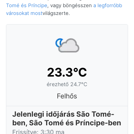
Tomé és Príncipe
, vagy böngésszen
a legforróbb
városokat most
világszerte.
23.3°C
érezhető 24.7°C
Felhős
Jelenlegi időjárás São Tomé-
ben, São Tomé és Príncipe-ben
Frissítve: 3:30 ma