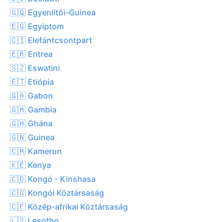
🇬🇶 Egyenlítői-Guinea
🇪🇬 Egyiptom
🇨🇮 Elefántcsontpart
🇪🇷 Eritrea
🇸🇿 Eswatini
🇪🇹 Etiópia
🇬🇦 Gabon
🇬🇲 Gambia
🇬🇭 Ghána
🇬🇳 Guinea
🇨🇲 Kamerun
🇰🇪 Kenya
🇨🇩 Kongó - Kinshasa
🇨🇬 Kongói Köztársaság
🇨🇫 Közép-afrikai Köztársaság
🇱🇸 Lesotho