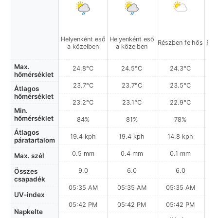
Helyenként eső
Helyenként eső
Részben felhős
Rés
a közelben
a közelben
Max.
24.8°C
24.5°C
24.3°C
hőmérséklet
23.7°C
23.7°C
23.5°C
Átlagos
hőmérséklet
23.2°C
23.1°C
22.9°C
Min.
hőmérséklet
84%
81%
78%
Átlagos
19.4 kph
19.4 kph
14.8 kph
páratartalom
0.5 mm
0.4 mm
0.1 mm
Max. szél
9.0
6.0
6.0
Összes
csapadék
05:35 AM
05:35 AM
05:35 AM
0
UV-index
05:42 PM
05:42 PM
05:42 PM
Napkelte