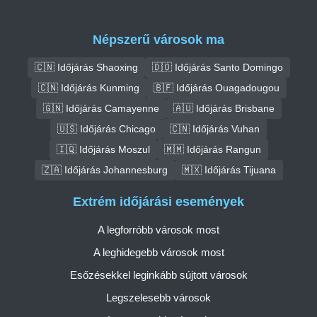
Népszerű városok ma
🇨🇳 Időjárás Shaoxing
🇩🇴 Időjárás Santo Domingo
🇨🇳 Időjárás Kunming
🇧🇫 Időjárás Ouagadougou
🇬🇳 Időjárás Camayenne
🇦🇺 Időjárás Brisbane
🇺🇸 Időjárás Chicago
🇨🇳 Időjárás Vuhan
🇮🇶 Időjárás Moszul
🇲🇲 Időjárás Rangun
🇿🇦 Időjárás Johannesburg
🇲🇽 Időjárás Tijuana
Extrém időjárási események
A legforróbb városok most
A leghidegebb városok most
Esőzésekkel leginkább sújtott városok
Legszelesebb városok