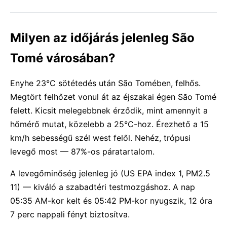
Milyen az időjárás jelenleg São
Tomé városában?
Enyhe 23°C sötétedés után São Tomében, felhős.
Megtört felhőzet vonul át az éjszakai égen São Tomé
felett. Kicsit melegebbnek érződik, mint amennyit a
hőmérő mutat, közelebb a 25°C-hoz. Érezhető a 15
km/h sebességű szél west felől. Nehéz, trópusi
levegő most — 87%-os páratartalom.
A levegőminőség jelenleg jó (US EPA index 1, PM2.5
11) — kiváló a szabadtéri testmozgáshoz. A nap
05:35 AM-kor kelt és 05:42 PM-kor nyugszik, 12 óra
7 perc nappali fényt biztosítva.