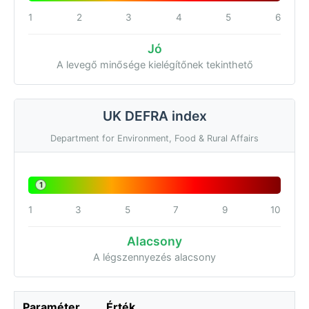
1
2
3
4
5
6
Jó
A levegő minősége kielégítőnek tekinthető
UK DEFRA index
Department for Environment, Food & Rural Affairs
1
1
3
5
7
9
10
Alacsony
A légszennyezés alacsony
Paraméter
Érték