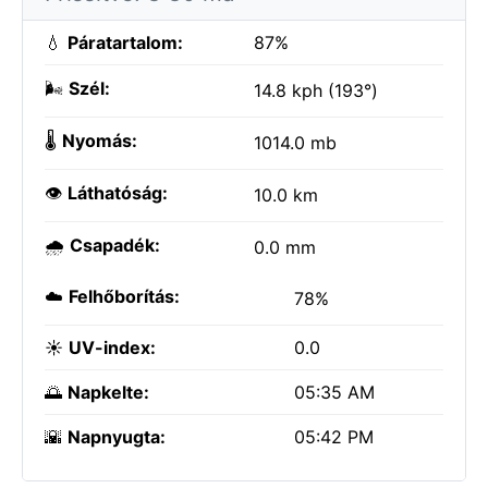
💧
Páratartalom:
87%
🌬️
Szél:
14.8 kph (193°)
🌡️
Nyomás:
1014.0 mb
👁️
Láthatóság:
10.0 km
🌧️
Csapadék:
0.0 mm
☁️
Felhőborítás:
78%
☀️
UV-index:
0.0
🌅
Napkelte:
05:35 AM
🌇
Napnyugta:
05:42 PM