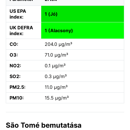
US EPA
1 (Jó)
index:
UK DEFRA
1 (Alacsony)
index:
CO:
204.0 µg/m³
O3:
71.0 µg/m³
NO2:
0.1 µg/m³
SO2:
0.3 µg/m³
PM2.5:
11.0 µg/m³
PM10:
15.5 µg/m³
São Tomé bemutatása