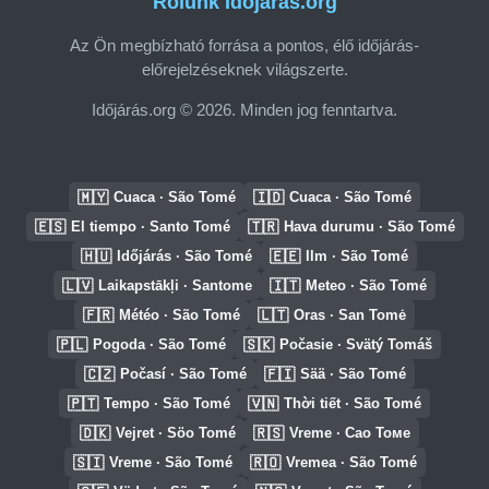
Rólunk Időjárás.org
Az Ön megbízható forrása a pontos, élő időjárás-
előrejelzéseknek világszerte.
Időjárás.org © 2026. Minden jog fenntartva.
🇲🇾
🇮🇩
Cuaca · São Tomé
Cuaca · São Tomé
🇪🇸
🇹🇷
El tiempo · Santo Tomé
Hava durumu · São Tomé
🇭🇺
🇪🇪
Időjárás · São Tomé
Ilm · São Tomé
🇱🇻
🇮🇹
Laikapstākļi · Santome
Meteo · São Tomé
🇫🇷
🇱🇹
Météo · São Tomé
Oras · San Tomė
🇵🇱
🇸🇰
Pogoda · São Tomé
Počasie · Svätý Tomáš
🇨🇿
🇫🇮
Počasí · São Tomé
Sää · São Tomé
🇵🇹
🇻🇳
Tempo · São Tomé
Thời tiết · São Tomé
🇩🇰
🇷🇸
Vejret · Söo Tomé
Vreme · Сао Томе
🇸🇮
🇷🇴
Vreme · São Tomé
Vremea · São Tomé