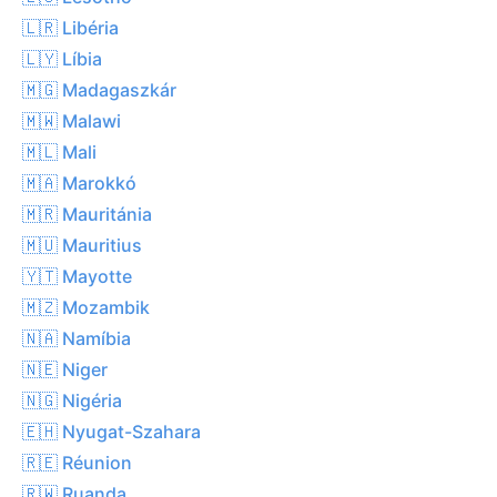
🇱🇷 Libéria
🇱🇾 Líbia
🇲🇬 Madagaszkár
🇲🇼 Malawi
🇲🇱 Mali
🇲🇦 Marokkó
🇲🇷 Mauritánia
🇲🇺 Mauritius
🇾🇹 Mayotte
🇲🇿 Mozambik
🇳🇦 Namíbia
🇳🇪 Niger
🇳🇬 Nigéria
🇪🇭 Nyugat-Szahara
🇷🇪 Réunion
🇷🇼 Ruanda