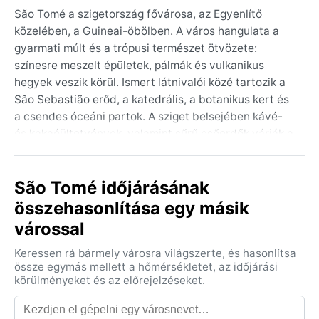
São Tomé a szigetország fővárosa, az Egyenlítő
közelében, a Guineai-öbölben. A város hangulata a
gyarmati múlt és a trópusi természet ötvözete:
színesre meszelt épületek, pálmák és vulkanikus
hegyek veszik körül. Ismert látnivalói közé tartozik a
São Sebastião erőd, a katedrális, a botanikus kert és
a csendes óceáni partok. A sziget belsejében kávé-
és kakaóültetvények, valamint sűrű esőerdők várják a
látogatókat, ahonnan vízesések és kilátópontok
nyílnak.
São Tomé időjárásának
Éghajlata a Köppen-besorolás szerint Aw, trópusi
összehasonlítása egy másik
szavanna. Ez egész évben meleget és magas
várossal
páratartalmat jelent. A nyár, decembertől márciusig,
forró és nedves; a csapadék novembertől májusig a
Keressen rá bármely városra világszerte, és hasonlítsa
legerősebb, gyakoriak a heves záporok. A tél, júniustól
össze egymás mellett a hőmérsékletet, az időjárási
szeptemberig, valamivel szárazabb, de a hőmérséklet
körülményeket és az előrejelzéseket.
25–30 °C között marad. A páratartalom folyamatosan
magas, így a csomagba könnyű pamutruhák, esőkabát