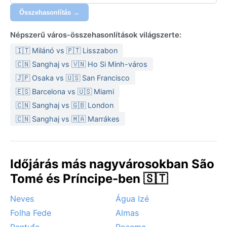
és vízálló lábbeli kerüljön. Naptej és rovarriasztó is
Összehasonlítás →
elengedhetetlen.
Népszerű város-összehasonlítások világszerte:
A legkedvezőbb időszak az utazásra a szárazabb
június és szeptember közötti hónapok, amikor
🇮🇹 Milánó vs 🇵🇹 Lisszabon
kevesebb az eső és a nap is gyakrabban süt. Bár a
🇨🇳 Sanghaj vs 🇻🇳 Ho Si Minh-város
város elkerüli a hurrikánövezetet, időnként erős
🇯🇵 Osaka vs 🇺🇸 San Francisco
széllökések és zivatarok előfordulhatnak. A köd ritkán,
🇪🇸 Barcelona vs 🇺🇸 Miami
főleg a magasabb területeken jellemző. Az év nagy
🇨🇳 Sanghaj vs 🇬🇧 London
részében a trópusi meleg és a felhőszakadások
🇨🇳 Sanghaj vs 🇲🇦 Marrákes
váltakozása adja meg São Tomé éghajlatának jellegét.
Időjárás más nagyvárosokban São
Tomé és Príncipe-ben 🇸🇹
Neves
Água Izé
Folha Fede
Almas
Pantufo
Rosema