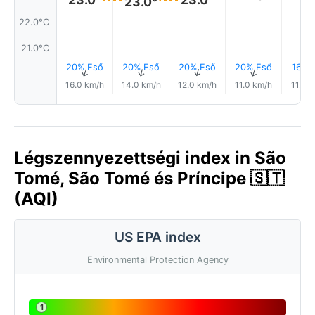
23.0°
22.0°C
21.0°C
20% Eső
20% Eső
20% Eső
20% Eső
16% 
↑
↑
↑
↑
16.0 km/h
14.0 km/h
12.0 km/h
11.0 km/h
11.0 
Légszennyezettségi index in São
Tomé, São Tomé és Príncipe 🇸🇹
(AQI)
US EPA index
Environmental Protection Agency
1