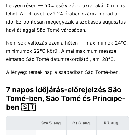
Legyen résen — 50% esély záporokra, akár 0 mm is
lehet. Az elkövetkező 24 órában száraz marad az
idő. Ez pontosan megegyezik a szokásos augusztus
havi átlaggal São Tomé városában.
Nem sok változás ezen a héten — maximumok 24°C,
minimumok 22°C körül. A mai maximum messze
elmarad São Tomé dátumrekordjától, ami 28°C.
A lényeg: remek nap a szabadban São Tomé-ben.
7 napos időjárás-előrejelzés São
Tomé-ben, São Tomé és Príncipe-
ben 🇸🇹
Sze 5. aug.
Cs 6. aug.
P 7. aug.
S