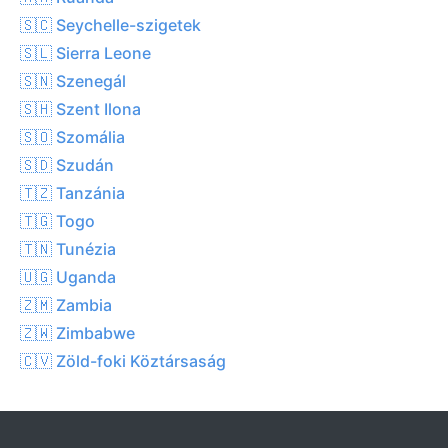
🇸🇨 Seychelle-szigetek
🇸🇱 Sierra Leone
🇸🇳 Szenegál
🇸🇭 Szent Ilona
🇸🇴 Szomália
🇸🇩 Szudán
🇹🇿 Tanzánia
🇹🇬 Togo
🇹🇳 Tunézia
🇺🇬 Uganda
🇿🇲 Zambia
🇿🇼 Zimbabwe
🇨🇻 Zöld-foki Köztársaság