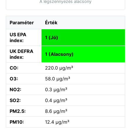
A légszennyezés alacsony
Paraméter
Érték
US EPA
1 (Jó)
index:
UK DEFRA
1 (Alacsony)
index:
CO:
220.0 µg/m³
O3:
58.0 µg/m³
NO2:
0.3 µg/m³
SO2:
0.4 µg/m³
PM2.5:
8.6 µg/m³
PM10:
12.4 µg/m³