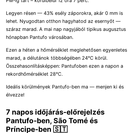
PM-ig tart – körülbelül 12 óra 7 perc.
Legyen résen — 43% esély záporokra, akár 0 mm is
lehet. Nyugodtan otthon hagyhatod az esernyőt —
száraz marad. A mai nap nagyjából tipikus augusztus
hónapban Pantufo városában.
Ezen a héten a hőmérséklet meglehetősen egyenletes
marad, a délutánok többségében 24°C körül.
Összehasonlításképpen: Pantufoben ezen a napon a
rekordhőmérséklet 28°C.
Ideális körülmények Pantufo-ben ma — menjen ki és
élvezze!
7 napos időjárás-előrejelzés
Pantufo-ben, São Tomé és
Príncipe-ben 🇸🇹