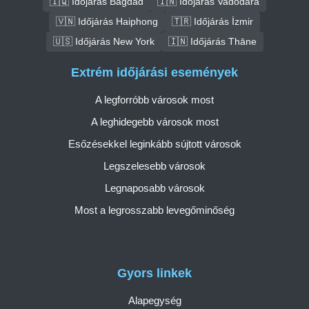
🇮🇶 Időjárás Bagdad
🇮🇳 Időjárás Vadodara
🇻🇳 Időjárás Haiphong
🇹🇷 Időjárás İzmir
🇺🇸 Időjárás New York
🇮🇳 Időjárás Thāne
Extrém időjárási események
A legforróbb városok most
A leghidegebb városok most
Esőzésekkel leginkább sújtott városok
Legszelesebb városok
Legnaposabb városok
Most a legrosszabb levegőminőség
Gyors linkek
Alapegység