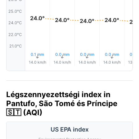
25.0°C
24.0°
24.0°
24.0°
24.0°
24.
24.0°C
22.0°C
21.0°C
0.1 mm
0.0 mm
0.0 mm
0.0 mm
0.0
↑
↑
↑
↑
14.0 km/h
14.0 km/h
14.0 km/h
14.0 km/h
13.0 
Légszennyezettségi index in
Pantufo, São Tomé és Príncipe
🇸🇹 (AQI)
US EPA index