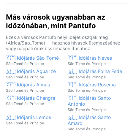
Más városok ugyanabban az
időzónában, mint Pantufo
Ezek a városok Pantufo helyi idejét osztják meg
(Africa/Sao_Tome) — hasznos hívások ütemezéséhez
vagy nappali órák összehasonlításához.
🇸🇹 Időjárás São Tomé
🇸🇹 Időjárás Neves
São Tomé és Príncipe
São Tomé és Príncipe
🇸🇹 Időjárás Água Izé
🇸🇹 Időjárás Folha Fede
São Tomé és Príncipe
São Tomé és Príncipe
🇸🇹 Időjárás Almas
🇸🇹 Időjárás Rosema
São Tomé és Príncipe
São Tomé és Príncipe
🇸🇹 Időjárás Changra
🇸🇹 Időjárás Santo
António
São Tomé és Príncipe
São Tomé és Príncipe
🇸🇹 Időjárás Lemos
🇸🇹 Időjárás Santo
Amaro
São Tomé és Príncipe
São Tomé és Príncipe