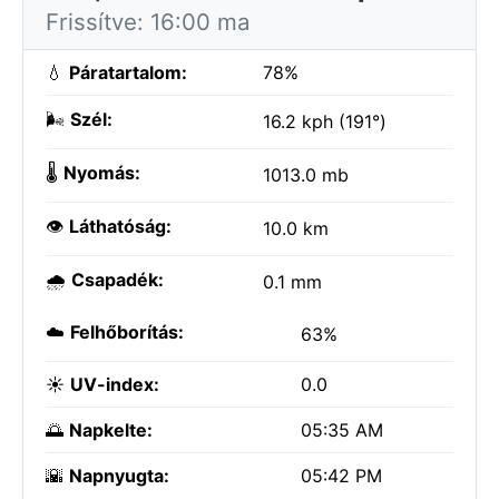
Frissítve: 16:00 ma
💧
Páratartalom:
78%
🌬️
Szél:
16.2 kph (191°)
🌡️
Nyomás:
1013.0 mb
👁️
Láthatóság:
10.0 km
🌧️
Csapadék:
0.1 mm
☁️
Felhőborítás:
63%
☀️
UV-index:
0.0
🌅
Napkelte:
05:35 AM
🌇
Napnyugta:
05:42 PM