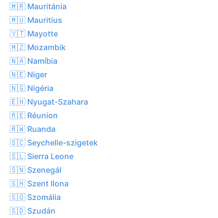
🇲🇷 Mauritánia
🇲🇺 Mauritius
🇾🇹 Mayotte
🇲🇿 Mozambik
🇳🇦 Namíbia
🇳🇪 Niger
🇳🇬 Nigéria
🇪🇭 Nyugat-Szahara
🇷🇪 Réunion
🇷🇼 Ruanda
🇸🇨 Seychelle-szigetek
🇸🇱 Sierra Leone
🇸🇳 Szenegál
🇸🇭 Szent Ilona
🇸🇴 Szomália
🇸🇩 Szudán