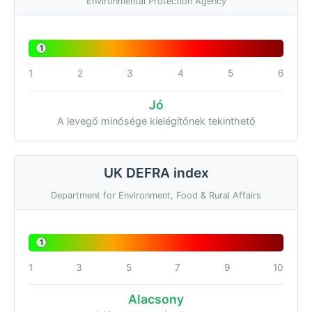
Environmental Protection Agency
1
1
2
3
4
5
6
Jó
A levegő minősége kielégítőnek tekinthető
UK DEFRA index
Department for Environment, Food & Rural Affairs
1
1
3
5
7
9
10
Alacsony