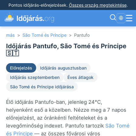
Pontos időjárás-előrejelzések
.
Összes ország megtekintése
.
☰
Időjárás.
org
🌐
más
>
São Tomé és Príncipe
>
Pantufo
Időjárás Pantufo, São Tomé és Príncipe
🇸🇹
Előrejelzés
Időjárás augusztusban
Időjárás szeptemberben
Éves átlagok
São Tomé és Príncipe időjárása
Élő időjárás Pantufo-ban, jelenleg 24°C,
helyenként eső a közelben. Nézze meg a 7 napos
előrejelzést, az óránkénti feltételeket és a
levegőminőség indexet. Pantufo tartozik
São Tomé
és Príncipe
— az összes fővárosi város