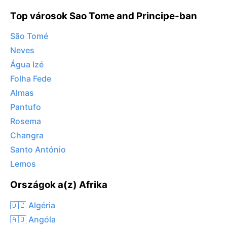
Top városok Sao Tome and Principe-ban
São Tomé
Neves
Água Izé
Folha Fede
Almas
Pantufo
Rosema
Changra
Santo António
Lemos
Országok a(z) Afrika
🇩🇿 Algéria
🇦🇴 Angóla