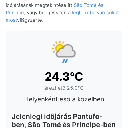
időjárásának megtekintése itt
São Tomé és
Príncipe
, vagy böngésszen
a legforróbb városokat
most
világszerte.
24.3°C
érezhető 25.0°C
Helyenként eső a közelben
Jelenlegi időjárás Pantufo-
ben, São Tomé és Príncipe-ben