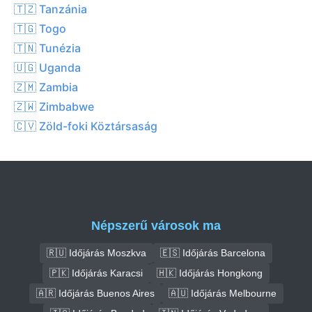
🇹🇿 Tanzánia
🇹🇬 Togo
🇹🇳 Tunézia
🇺🇬 Uganda
🇿🇲 Zambia
🇿🇼 Zimbabwe
🇨🇻 Zöld-foki Köztársaság
Népszerű városok ma
🇷🇺 Időjárás Moszkva
🇪🇸 Időjárás Barcelona
🇵🇰 Időjárás Karacsi
🇭🇰 Időjárás Hongkong
🇦🇷 Időjárás Buenos Aires
🇦🇺 Időjárás Melbourne