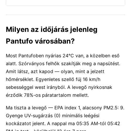
Milyen az időjárás jelenleg
Pantufo városában?
Most Pantufoben nyárias 24°C van, a közelben eső
alatt. Szórványos felhők szakítják meg a napsütést.
Amit látsz, azt kapod — olyan, mint a jelzett
hőmérséklet. Egyenletes szellő fúj 16 km/h
sebességgel west irányból. A levegő nyirkosnak
érződik 78%-os páratartalom mellett.
Ma tiszta a levegő — EPA index 1, alacsony PM2.5: 9.
Gyenge UV-sugárzás (0) minimális leégési
kockázatot jelent. A nappal ma 05:35 AM-tól 05:42