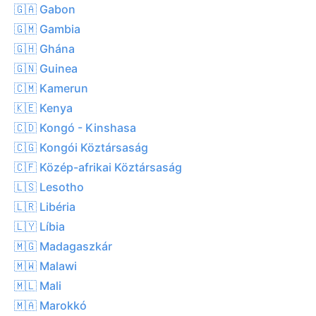
🇬🇦 Gabon
🇬🇲 Gambia
🇬🇭 Ghána
🇬🇳 Guinea
🇨🇲 Kamerun
🇰🇪 Kenya
🇨🇩 Kongó - Kinshasa
🇨🇬 Kongói Köztársaság
🇨🇫 Közép-afrikai Köztársaság
🇱🇸 Lesotho
🇱🇷 Libéria
🇱🇾 Líbia
🇲🇬 Madagaszkár
🇲🇼 Malawi
🇲🇱 Mali
🇲🇦 Marokkó