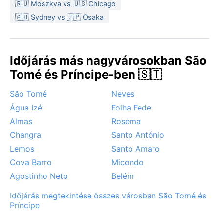
🇷🇺 Moszkva vs 🇺🇸 Chicago
🇦🇺 Sydney vs 🇯🇵 Osaka
Időjárás más nagyvárosokban São
Tomé és Príncipe-ben 🇸🇹
São Tomé
Neves
Água Izé
Folha Fede
Almas
Rosema
Changra
Santo António
Lemos
Santo Amaro
Cova Barro
Micondo
Agostinho Neto
Belém
Időjárás megtekintése összes városban São Tomé és
Príncipe