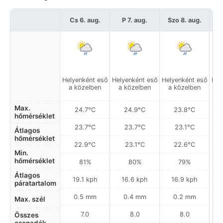
Cs 6. aug.
P 7. aug.
Szo 8. aug.
Helyenként eső
Helyenként eső
Helyenként eső
Hel
a közelben
a közelben
a közelben
a
Max.
24.7°C
24.9°C
23.8°C
hőmérséklet
23.7°C
23.7°C
23.1°C
Átlagos
hőmérséklet
22.9°C
23.1°C
22.6°C
Min.
hőmérséklet
81%
80%
79%
Átlagos
19.1 kph
16.6 kph
16.9 kph
páratartalom
0.5 mm
0.4 mm
0.2 mm
Max. szél
7.0
8.0
8.0
Összes