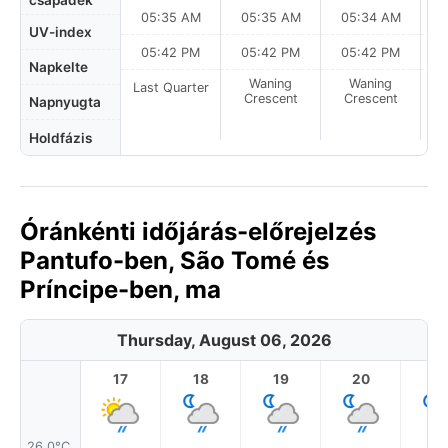
csapadék
05:35 AM
05:35 AM
05:34 AM
0
UV-index
05:42 PM
05:42 PM
05:42 PM
Napkelte
Waning
Waning
Last Quarter
Crescent
Crescent
Napnyugta
Holdfázis
Óránkénti időjárás-előrejelzés
Pantufo-ben, São Tomé és
Príncipe-ben, ma
Thursday, August 06, 2026
17
18
19
20
2
26.0°C