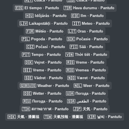
🇲🇾
🇮🇩
Cuaca · Pantufo
Cuaca · Pantufo
🇪🇸
🇹🇷
El tiempo · Pantufo
Hava durumu · Pantufo
🇭🇺
🇪🇪
Időjárás · Pantufo
Ilm · Pantufo
🇱🇻
🇮🇹
Laikapstākļi · Pantufo
Meteo · Pantufo
🇫🇷
🇱🇹
Météo · Pantufo
Oras · Pantufo
🇵🇱
🇸🇰
Pogoda · Pantufo
Počasie · Pantufo
🇨🇿
🇫🇮
Počasí · Pantufo
Sää · Pantufo
🇵🇹
🇻🇳
Tempo · Pantufo
Thời tiết · Pantufo
🇩🇰
🇷🇸
Vejret · Pantufo
Vreme · Pantufo
🇸🇮
🇷🇴
Vreme · Pantufo
Vremea · Pantufo
🇸🇪
🇳🇴
Vädret · Pantufo
Været · Pantufo
🇬🇧🇺🇸
🇳🇱
Weather · Pantufo
Weer · Pantufo
🇩🇪
🇺🇦
Wetter · Pantufo
Погода · Pantufo
🇷🇺
🇸🇦
Погода · Pantufo
الطقس · Pantufo
🇹🇭
🇯🇵
สภาพอากาศ · Pantufo
天気 · Pantufo
🇭🇰
🇹🇼
🇰🇷
天氣 · 潘圖福
天氣預報 · 潘圖福
날씨 · Pantufo