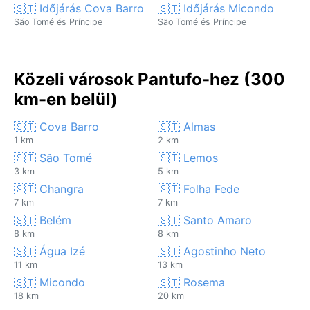
🇸🇹 Időjárás Cova Barro
🇸🇹 Időjárás Micondo
São Tomé és Príncipe
São Tomé és Príncipe
Közeli városok Pantufo-hez (300
km-en belül)
🇸🇹 Cova Barro
🇸🇹 Almas
1 km
2 km
🇸🇹 São Tomé
🇸🇹 Lemos
3 km
5 km
🇸🇹 Changra
🇸🇹 Folha Fede
7 km
7 km
🇸🇹 Belém
🇸🇹 Santo Amaro
8 km
8 km
🇸🇹 Água Izé
🇸🇹 Agostinho Neto
11 km
13 km
🇸🇹 Micondo
🇸🇹 Rosema
18 km
20 km