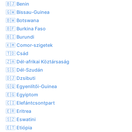
🇧🇯 Benin
🇬🇼 Bissau-Guinea
🇧🇼 Botswana
🇧🇫 Burkina Faso
🇧🇮 Burundi
🇰🇲 Comor-szigetek
🇹🇩 Csád
🇿🇦 Dél-afrikai Köztársaság
🇸🇸 Dél-Szudán
🇩🇯 Dzsibuti
🇬🇶 Egyenlítői-Guinea
🇪🇬 Egyiptom
🇨🇮 Elefántcsontpart
🇪🇷 Eritrea
🇸🇿 Eswatini
🇪🇹 Etiópia