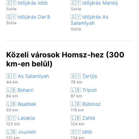
🇸🇾 Időjárás Idlib
🇸🇾 Időjárás Manbij
Szíria
Szíria
🇸🇾 Időjárás Dar‘ā
🇸🇾 Időjárás As
Salamīyah
Szíria
Szíria
Közeli városok Homsz-hez (300
km-en belül)
🇸🇾 As Salamīyah
🇸🇾 Ţarţūs
44 km
78 km
🇱🇧 Bsharri
🇱🇧 Tripoli
84 km
87 km
🇱🇧 Baalbek
🇱🇧 Büblosz
93 km
119 km
🇸🇾 Latakia
🇱🇧 Zahlé
123 km
124 km
🇱🇧 Jounieh
🇸🇾 Idlib
131 km
134 km