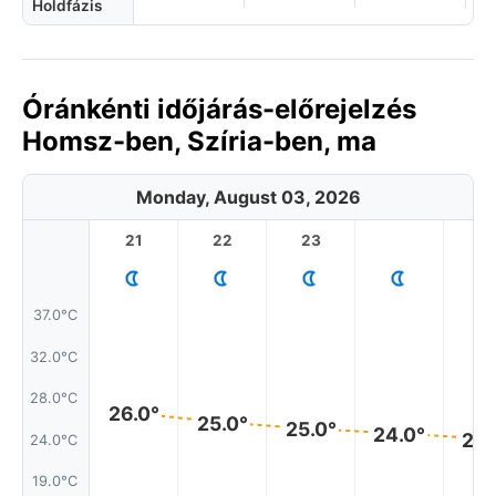
Holdfázis
Óránkénti időjárás-előrejelzés
Homsz-ben, Szíria-ben, ma
Monday, August 03, 2026
21
22
23
1
37.0°C
32.0°C
28.0°C
26.0°
25.0°
25.0°
24.0°
24.
24.0°C
19.0°C