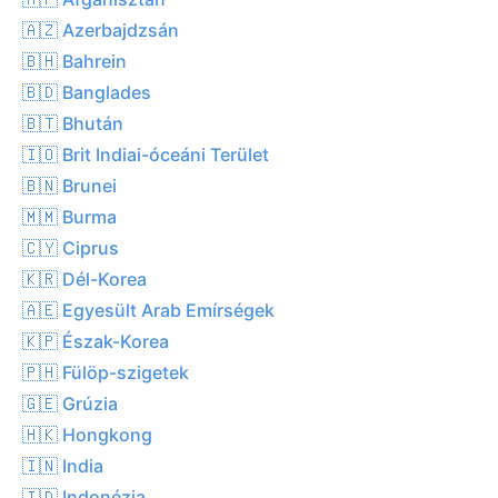
🇦🇿 Azerbajdzsán
🇧🇭 Bahrein
🇧🇩 Banglades
🇧🇹 Bhután
🇮🇴 Brit Indiai-óceáni Terület
🇧🇳 Brunei
🇲🇲 Burma
🇨🇾 Ciprus
🇰🇷 Dél-Korea
🇦🇪 Egyesült Arab Emírségek
🇰🇵 Észak-Korea
🇵🇭 Fülöp-szigetek
🇬🇪 Grúzia
🇭🇰 Hongkong
🇮🇳 India
🇮🇩 Indonézia