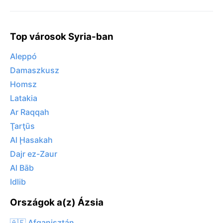
Top városok Syria-ban
Aleppó
Damaszkusz
Homsz
Latakia
Ar Raqqah
Ţarţūs
Al Ḩasakah
Dajr ez-Zaur
Al Bāb
Idlib
Országok a(z) Ázsia
🇦🇫 Afganisztán