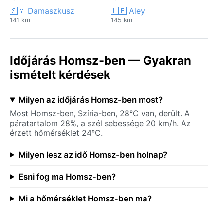
🇸🇾 Damaszkusz
🇱🇧 Aley
141 km
145 km
Időjárás Homsz-ben — Gyakran
ismételt kérdések
Milyen az időjárás Homsz-ben most?
Most Homsz-ben, Szíria-ben, 28°C van, derült. A
páratartalom 28%, a szél sebessége 20 km/h. Az
érzett hőmérséklet 24°C.
Milyen lesz az idő Homsz-ben holnap?
Esni fog ma Homsz-ben?
Mi a hőmérséklet Homsz-ben ma?