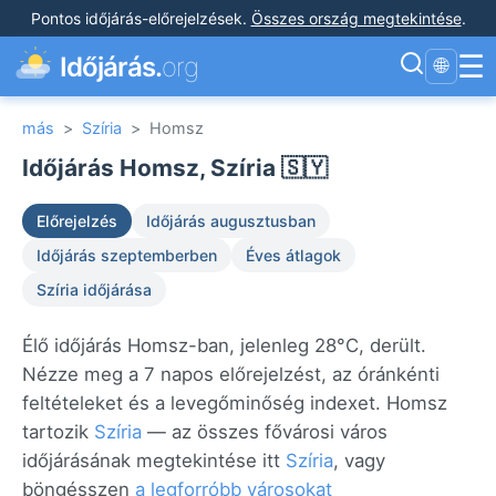
Pontos időjárás-előrejelzések
.
Összes ország megtekintése
.
☰
Időjárás.
org
🌐
más
>
Szíria
>
Homsz
Időjárás Homsz, Szíria 🇸🇾
Előrejelzés
Időjárás augusztusban
Időjárás szeptemberben
Éves átlagok
Szíria időjárása
Élő időjárás Homsz-ban, jelenleg 28°C, derült.
Nézze meg a 7 napos előrejelzést, az óránkénti
feltételeket és a levegőminőség indexet. Homsz
tartozik
Szíria
— az összes fővárosi város
időjárásának megtekintése itt
Szíria
, vagy
böngésszen
a legforróbb városokat