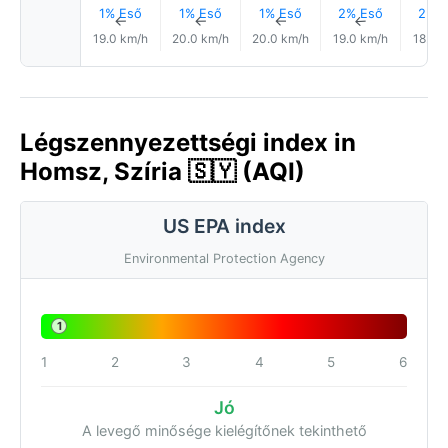
1% Eső
1% Eső
1% Eső
2% Eső
2% E
↑
↑
↑
↑
19.0 km/h
20.0 km/h
20.0 km/h
19.0 km/h
18.0 
Légszennyezettségi index in
Homsz, Szíria 🇸🇾 (AQI)
US EPA index
Environmental Protection Agency
1
1
2
3
4
5
6
Jó
A levegő minősége kielégítőnek tekinthető