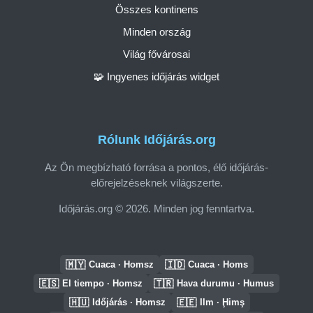
Összes kontinens
Minden ország
Világ fővárosai
🧩 Ingyenes időjárás widget
Rólunk Időjárás.org
Az Ön megbízható forrása a pontos, élő időjárás-
előrejelzéseknek világszerte.
Időjárás.org © 2026. Minden jog fenntartva.
🇲🇾
🇮🇩
Cuaca · Homsz
Cuaca · Homs
🇪🇸
🇹🇷
El tiempo · Homsz
Hava durumu · Humus
🇭🇺
🇪🇪
Időjárás · Homsz
Ilm · Ḩimş