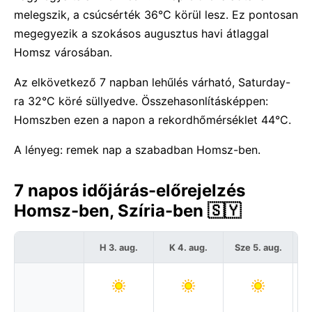
melegszik, a csúcsérték 36°C körül lesz. Ez pontosan
megegyezik a szokásos augusztus havi átlaggal
Homsz városában.
Az elkövetkező 7 napban lehűlés várható, Saturday-
ra 32°C köré süllyedve. Összehasonlításképpen:
Homszben ezen a napon a rekordhőmérséklet 44°C.
A lényeg: remek nap a szabadban Homsz-ben.
7 napos időjárás-előrejelzés
Homsz-ben, Szíria-ben 🇸🇾
H 3. aug.
K 4. aug.
Sze 5. aug.
C