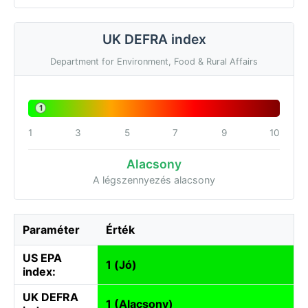
UK DEFRA index
Department for Environment, Food & Rural Affairs
1
1
3
5
7
9
10
Alacsony
A légszennyezés alacsony
Paraméter
Érték
US EPA
1 (Jó)
index:
UK DEFRA
1 (Alacsony)