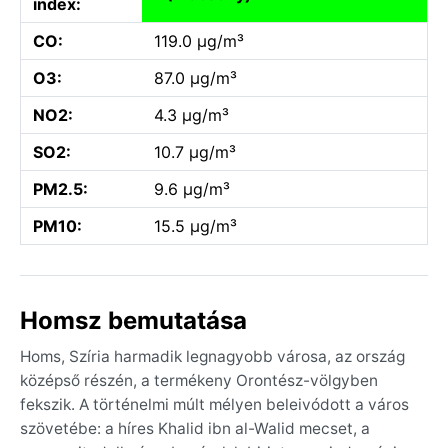
index:
CO:
119.0 µg/m³
O3:
87.0 µg/m³
NO2:
4.3 µg/m³
SO2:
10.7 µg/m³
PM2.5:
9.6 µg/m³
PM10:
15.5 µg/m³
Homsz bemutatása
Homs, Szíria harmadik legnagyobb városa, az ország
középső részén, a termékeny Orontész-völgyben
fekszik. A történelmi múlt mélyen beleivódott a város
szövetébe: a híres Khalid ibn al-Walid mecset, a