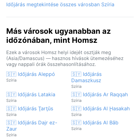
Időjárás megtekintése összes városban Szíria
Más városok ugyanabban az
időzónában, mint Homsz
Ezek a városok Homsz helyi idejét osztják meg
(Asia/Damascus) — hasznos hívások ütemezéséhez
vagy nappali órák összehasonlításához.
🇸🇾 Időjárás Aleppó
🇸🇾 Időjárás
Damaszkusz
Szíria
Szíria
🇸🇾 Időjárás Latakia
🇸🇾 Időjárás Ar Raqqah
Szíria
Szíria
🇸🇾 Időjárás Ţarţūs
🇸🇾 Időjárás Al Ḩasakah
Szíria
Szíria
🇸🇾 Időjárás Dajr ez-
🇸🇾 Időjárás Al Bāb
Zaur
Szíria
Szíria