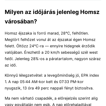
Milyen az időjárás jelenleg Homsz
városában?
Homsz éjszaka is forró marad, 28°C, felhőtlen.
Megtört felhőzet vonul át az éjszakai égen Homsz
felett. Öltözz 24°C-ra — ennyire hidegnek érződik
valójában. Érezhető a 20 km/h sebességű szél west
felől. Jelenleg 28%-os a páratartalom, nagyon száraz
az idő.
Könnyű lélegzetvétel: a levegőminőség jó, EPA index
1. A nap 05:44 AM-kor kelt és 07:33 PM-kor
nyugszik, 13 óra 49 perc nappali fényt biztosítva.
Ma nem várható csapadék, a előrejelzés szerint alig
vagy egyáltalán nem esik. A nap előrehaladtával