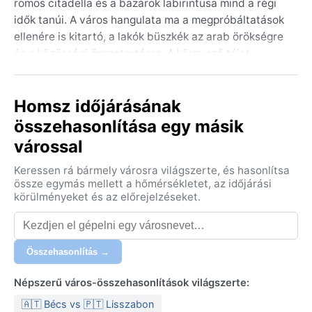
romos citadella és a bazárok labirintusa mind a régi
idők tanúi. A város hangulata ma a megpróbáltatások
ellenére is kitartó, a lakók büszkék az arab örökségre
és a közösségi összetartásra. A környező tájat
olajfaligetek és szántóföldek tarkítják, a közelben
pedig a sivatagi síkságok kezdődnek, kontrasztot
Homsz időjárásának
adva a zöldellő völgynek.
összehasonlítása egy másik
A város éghajlata a forró nyarú mediterrán (Köppen:
várossal
Csa) típushoz tartozik. A nyarak hosszúak, rendkívül
forrók és szárazak, a hőmérséklet gyakran
Keressen rá bármely városra világszerte, és hasonlítsa
meghaladja a 35 °C-ot, a július-augusztusi
össze egymás mellett a hőmérsékletet, az időjárási
időszakban akár 40 °C fölé is kúszhat. A telek enyhék
körülményeket és az előrejelzéseket.
és csapadékosak: december-februárban a nappali
hőmérséklet 10–15 °C körül mozog, az éjszakák
hűvösek, ritkán fagypont alattiak. A csapadék szinte
Összehasonlítás →
kizárólag novembertől áprilisig hullik, az éves
mennyiség 400-500 mm körüli. A páratartalom nyáron
Népszerű város-összehasonlítások világszerte:
alacsony, télen mérsékelt. Csomagoláshoz: nyári
🇦🇹 Bécs vs 🇵🇹 Lisszabon
könnyű ruházat, naptej és kalap elengedhetetlen;