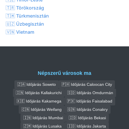
🇹🇷 Törökország
🇹🇲 Türkmenisztán
🇺🇿 Üzbegisztán
🇻🇳 Vietnam
Népszerű városok ma
🇿🇦 Időjárás Soweto
🇵🇭 Időjárás Caloocan City
🇮🇳 Időjárás Kallakurichi
🇸🇩 Időjárás Omdurmán
🇰🇪 Időjárás Kakamega
🇵🇰 Időjárás Faisalabad
🇨🇳 Időjárás Weifang
🇬🇳 Időjárás Conakry
🇮🇳 Időjárás Mumbai
🇮🇩 Időjárás Bekasi
🇿🇲 Időjárás Lusaka
🇮🇩 Időjárás Jakarta