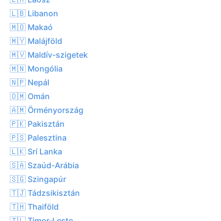
🇱🇧 Libanon
🇲🇴 Makaó
🇲🇾 Malájföld
🇲🇻 Maldív-szigetek
🇲🇳 Mongólia
🇳🇵 Nepál
🇴🇲 Omán
🇦🇲 Örményország
🇵🇰 Pakisztán
🇵🇸 Palesztina
🇱🇰 Srí Lanka
🇸🇦 Szaúd-Arábia
🇸🇬 Szingapúr
🇹🇯 Tádzsikisztán
🇹🇭 Thaiföld
🇹🇱 Timor-Leste