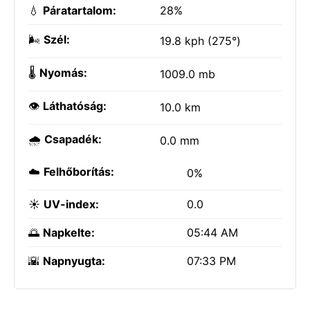
💧
Páratartalom:
28%
🌬️
Szél:
19.8 kph (275°)
🌡️
Nyomás:
1009.0 mb
👁️
Láthatóság:
10.0 km
🌧️
Csapadék:
0.0 mm
☁️
Felhőborítás:
0%
☀️
UV-index:
0.0
🌅
Napkelte:
05:44 AM
🌇
Napnyugta:
07:33 PM