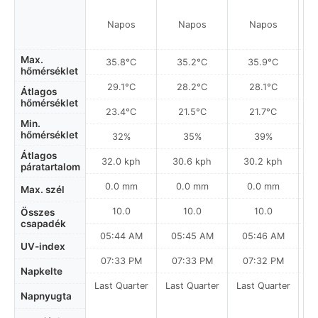
Napos
Napos
Napos
Max.
35.8°C
35.2°C
35.9°C
hőmérséklet
29.1°C
28.2°C
28.1°C
Átlagos
hőmérséklet
23.4°C
21.5°C
21.7°C
Min.
hőmérséklet
32%
35%
39%
Átlagos
32.0 kph
30.6 kph
30.2 kph
páratartalom
0.0 mm
0.0 mm
0.0 mm
Max. szél
10.0
10.0
10.0
Összes
csapadék
05:44 AM
05:45 AM
05:46 AM
0
UV-index
07:33 PM
07:33 PM
07:32 PM
Napkelte
Last Quarter
Last Quarter
Last Quarter
La
Napnyugta