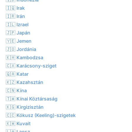
🇮🇶 Irak
🇮🇷 Irán
🇮🇱 Izrael
🇯🇵 Japán
🇾🇪 Jemen
🇯🇴 Jordánia
🇰🇭 Kambodzsa
🇨🇽 Karácsony-sziget
🇶🇦 Katar
🇰🇿 Kazahsztán
🇨🇳 Kína
🇹🇼 Kínai Köztársaság
🇰🇬 Kirgizisztán
🇨🇨 Kókusz (Keeling)-szigetek
🇰🇼 Kuvait
🇱🇦 Laosz