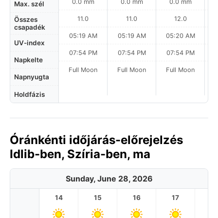
0.0 mm
0.0 mm
0.0 mm
Max. szél
11.0
11.0
12.0
Összes
csapadék
05:19 AM
05:19 AM
05:20 AM
0
UV-index
07:54 PM
07:54 PM
07:54 PM
Napkelte
Full Moon
Full Moon
Full Moon
Napnyugta
Holdfázis
Óránkénti időjárás-előrejelzés
Idlib-ben, Szíria-ben, ma
Sunday, June 28, 2026
14
15
16
17
1