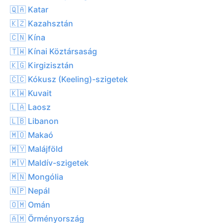
🇶🇦 Katar
🇰🇿 Kazahsztán
🇨🇳 Kína
🇹🇼 Kínai Köztársaság
🇰🇬 Kirgizisztán
🇨🇨 Kókusz (Keeling)-szigetek
🇰🇼 Kuvait
🇱🇦 Laosz
🇱🇧 Libanon
🇲🇴 Makaó
🇲🇾 Malájföld
🇲🇻 Maldív-szigetek
🇲🇳 Mongólia
🇳🇵 Nepál
🇴🇲 Omán
🇦🇲 Örményország