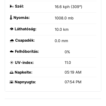
🌬️
Szél:
16.6 kph (309°)
🌡️
Nyomás:
1008.0 mb
👁️
Láthatóság:
10.0 km
🌧️
Csapadék:
0.0 mm
☁️
Felhőborítás:
0%
☀️
UV-index:
11.0
🌅
Napkelte:
05:19 AM
🌇
Napnyugta:
07:54 PM