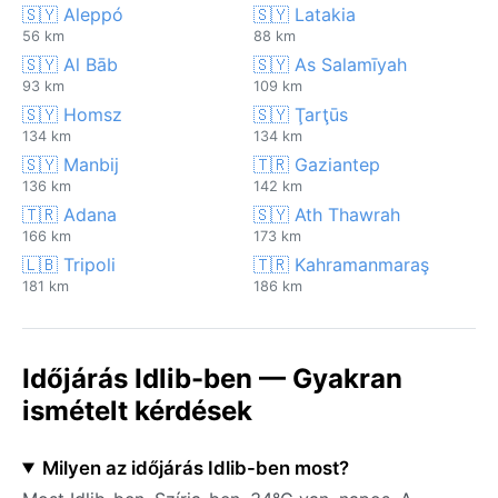
🇸🇾 Aleppó
🇸🇾 Latakia
56 km
88 km
🇸🇾 Al Bāb
🇸🇾 As Salamīyah
93 km
109 km
🇸🇾 Homsz
🇸🇾 Ţarţūs
134 km
134 km
🇸🇾 Manbij
🇹🇷 Gaziantep
136 km
142 km
🇹🇷 Adana
🇸🇾 Ath Thawrah
166 km
173 km
🇱🇧 Tripoli
🇹🇷 Kahramanmaraş
181 km
186 km
Időjárás Idlib-ben — Gyakran
ismételt kérdések
Milyen az időjárás Idlib-ben most?