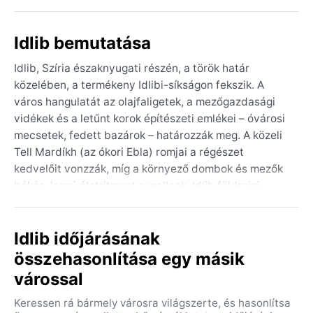
Idlib bemutatása
Idlib, Szíria északnyugati részén, a török határ
közelében, a termékeny Idlibi-síkságon fekszik. A
város hangulatát az olajfaligetek, a mezőgazdasági
vidékek és a letűnt korok építészeti emlékei – óvárosi
mecsetek, fedett bazárok – határozzák meg. A közeli
Tell Mardíkh (az ókori Ebla) romjai a régészet
kedvelőit vonzzák, míg a környező dombok és mezők
békés, lassú életritmust sugallnak. Idlib földrajzi
helyzete átmenetet képez a Földközi-tenger partja és
a szíriai sivatag között, ami klímájában is tükröződik.
Idlib időjárásának
Az éghajlat a forró nyarú mediterrán típusba (Köppen:
összehasonlítása egy másik
Csa) tartozik. Nyáron, június és szeptember között, a
várossal
nappali hőmérséklet rendszeresen 35 °C fölé
emelkedik, a levegő száraz, csapadék alig hullik. A
Keressen rá bármely városra világszerte, és hasonlítsa
telek enyhék és nedvesek: december–februárban a