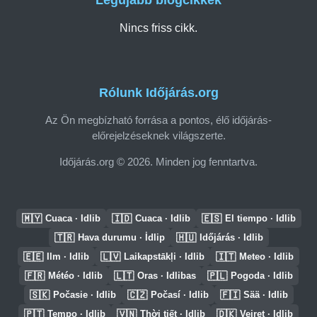
Legújabb blogcikkek
Nincs friss cikk.
Rólunk Időjárás.org
Az Ön megbízható forrása a pontos, élő időjárás-
előrejelzéseknek világszerte.
Időjárás.org © 2026. Minden jog fenntartva.
🇲🇾
🇮🇩
🇪🇸
Cuaca · Idlib
Cuaca · Idlib
El tiempo · Idlib
🇹🇷
🇭🇺
Hava durumu · İdlip
Időjárás · Idlib
🇪🇪
🇱🇻
🇮🇹
Ilm · Idlib
Laikapstākļi · Idlib
Meteo · Idlib
🇫🇷
🇱🇹
🇵🇱
Météo · Idlib
Oras · Idlibas
Pogoda · Idlib
🇸🇰
🇨🇿
🇫🇮
Počasie · Idlib
Počasí · Idlib
Sää · Idlib
🇵🇹
🇻🇳
🇩🇰
Tempo · Idlib
Thời tiết · Idlib
Vejret · Idlib