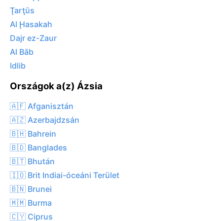
Ţarţūs
Al Ḩasakah
Dajr ez-Zaur
Al Bāb
Idlib
Országok a(z) Ázsia
🇦🇫 Afganisztán
🇦🇿 Azerbajdzsán
🇧🇭 Bahrein
🇧🇩 Banglades
🇧🇹 Bhután
🇮🇴 Brit Indiai-óceáni Terület
🇧🇳 Brunei
🇲🇲 Burma
🇨🇾 Ciprus