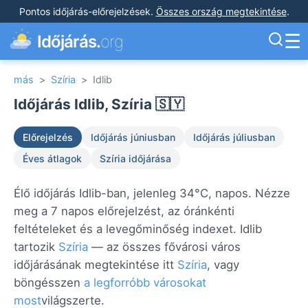
Pontos időjárás-előrejelzések
.
Összes ország megtekintése
.
☰
Időjárás.
org
más
>
Szíria
>
Idlib
Időjárás Idlib, Szíria 🇸🇾
Előrejelzés
Időjárás júniusban
Időjárás júliusban
Éves átlagok
Szíria időjárása
Élő időjárás Idlib-ban, jelenleg 34°C, napos. Nézze
meg a 7 napos előrejelzést, az óránkénti
feltételeket és a levegőminőség indexet. Idlib
tartozik
Szíria
— az összes fővárosi város
időjárásának megtekintése itt
Szíria
, vagy
böngésszen
a legforróbb városokat
most
világszerte.