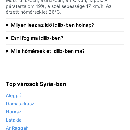
Most Idlib-ben, Szíria-ben, 34°C van, napos. A
páratartalom 19%, a szél sebessége 17 km/h. Az
érzett hőmérséklet 26°C.
Milyen lesz az idő Idlib-ben holnap?
Esni fog ma Idlib-ben?
Mi a hőmérséklet Idlib-ben ma?
Top városok Syria-ban
Aleppó
Damaszkusz
Homsz
Latakia
Ar Raqqah