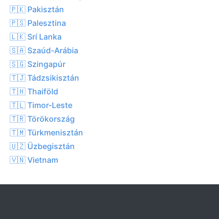
🇵🇰 Pakisztán
🇵🇸 Palesztina
🇱🇰 Srí Lanka
🇸🇦 Szaúd-Arábia
🇸🇬 Szingapúr
🇹🇯 Tádzsikisztán
🇹🇭 Thaiföld
🇹🇱 Timor-Leste
🇹🇷 Törökország
🇹🇲 Türkmenisztán
🇺🇿 Üzbegisztán
🇻🇳 Vietnam