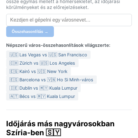
össze egymás mellett a hőmérsékletet, az időjárási
nappali maximumok 10–15 °C körül alakulnak, az
körülményeket és az előrejelzéseket.
éjszakai fagyok ritkák, de előfordulhatnak. Az éves
csapadék nagy része (több mint 80 százaléka)
novembertől áprilisig hullik, ekkor a páratartalom is
Összehasonlítás →
magasabb, gyakoriak a hajnali ködök. Csomagoláskor
nyárra vékony, természetes anyagú ruházat, kalap és
Népszerű város-összehasonlítások világszerte:
fényvédő krém, télre réteges ö
🇺🇸 Las Vegas vs 🇺🇸 San Francisco
🇨🇭 Zürich vs 🇺🇸 Los Angeles
🇪🇬 Kairó vs 🇺🇸 New York
🇪🇸 Barcelona vs 🇻🇳 Ho Si Minh-város
🇮🇪 Dublin vs 🇲🇾 Kuala Lumpur
🇦🇹 Bécs vs 🇲🇾 Kuala Lumpur
Időjárás más nagyvárosokban
Szíria-ben 🇸🇾