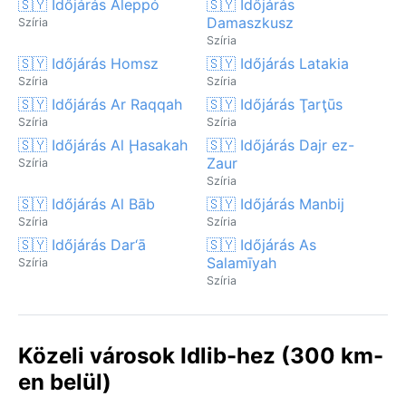
🇸🇾 Időjárás Aleppó
🇸🇾 Időjárás
Damaszkusz
Szíria
Szíria
🇸🇾 Időjárás Homsz
🇸🇾 Időjárás Latakia
Szíria
Szíria
🇸🇾 Időjárás Ar Raqqah
🇸🇾 Időjárás Ţarţūs
Szíria
Szíria
🇸🇾 Időjárás Al Ḩasakah
🇸🇾 Időjárás Dajr ez-
Zaur
Szíria
Szíria
🇸🇾 Időjárás Al Bāb
🇸🇾 Időjárás Manbij
Szíria
Szíria
🇸🇾 Időjárás Dar‘ā
🇸🇾 Időjárás As
Salamīyah
Szíria
Szíria
Közeli városok Idlib-hez (300 km-
en belül)