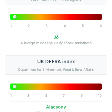
1
1
2
3
4
5
6
Jó
A levegő minősége kielégítőnek tekinthető
UK DEFRA index
Department for Environment, Food & Rural Affairs
1
1
3
5
7
9
10
Alacsony