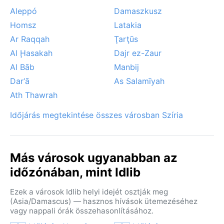
Aleppó
Damaszkusz
Homsz
Latakia
Ar Raqqah
Ţarţūs
Al Ḩasakah
Dajr ez-Zaur
Al Bāb
Manbij
Dar‘ā
As Salamīyah
Ath Thawrah
Időjárás megtekintése összes városban Szíria
Más városok ugyanabban az
időzónában, mint Idlib
Ezek a városok Idlib helyi idejét osztják meg
(Asia/Damascus) — hasznos hívások ütemezéséhez
vagy nappali órák összehasonlításához.