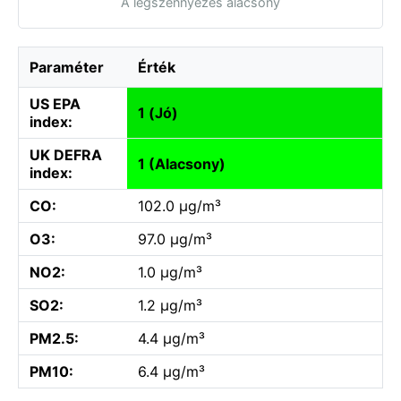
A légszennyezés alacsony
Paraméter
Érték
US EPA
1 (Jó)
index:
UK DEFRA
1 (Alacsony)
index:
CO:
102.0 µg/m³
O3:
97.0 µg/m³
NO2:
1.0 µg/m³
SO2:
1.2 µg/m³
PM2.5:
4.4 µg/m³
PM10:
6.4 µg/m³