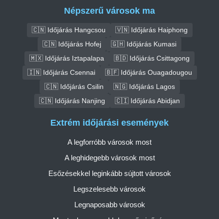
Népszerű városok ma
🇨🇳 Időjárás Hangcsou
🇻🇳 Időjárás Haiphong
🇨🇳 Időjárás Hofej
🇬🇭 Időjárás Kumasi
🇲🇽 Időjárás Iztapalapa
🇧🇩 Időjárás Csittagong
🇮🇳 Időjárás Csennai
🇧🇫 Időjárás Ouagadougou
🇨🇳 Időjárás Csilin
🇳🇬 Időjárás Lagos
🇨🇳 Időjárás Nanjing
🇨🇮 Időjárás Abidjan
Extrém időjárási események
A legforróbb városok most
A leghidegebb városok most
Esőzésekkel leginkább sújtott városok
Legszelesebb városok
Legnaposabb városok