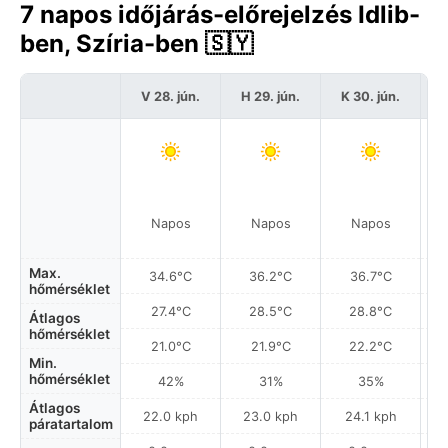
7 napos időjárás-előrejelzés Idlib-
ben, Szíria-ben 🇸🇾
V 28. jún.
H 29. jún.
K 30. jún.
S
Napos
Napos
Napos
Max.
34.6°C
36.2°C
36.7°C
hőmérséklet
27.4°C
28.5°C
28.8°C
Átlagos
hőmérséklet
21.0°C
21.9°C
22.2°C
Min.
hőmérséklet
42%
31%
35%
Átlagos
22.0 kph
23.0 kph
24.1 kph
páratartalom