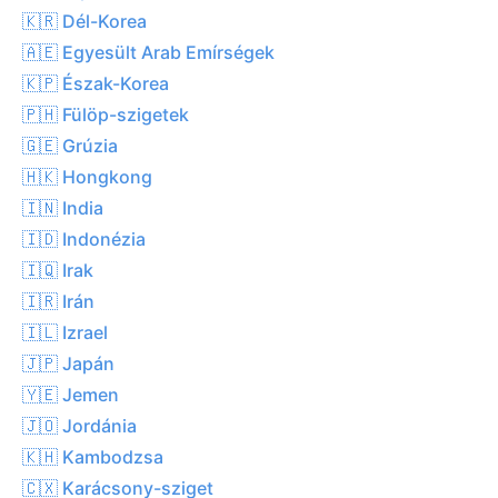
🇰🇷 Dél-Korea
🇦🇪 Egyesült Arab Emírségek
🇰🇵 Észak-Korea
🇵🇭 Fülöp-szigetek
🇬🇪 Grúzia
🇭🇰 Hongkong
🇮🇳 India
🇮🇩 Indonézia
🇮🇶 Irak
🇮🇷 Irán
🇮🇱 Izrael
🇯🇵 Japán
🇾🇪 Jemen
🇯🇴 Jordánia
🇰🇭 Kambodzsa
🇨🇽 Karácsony-sziget