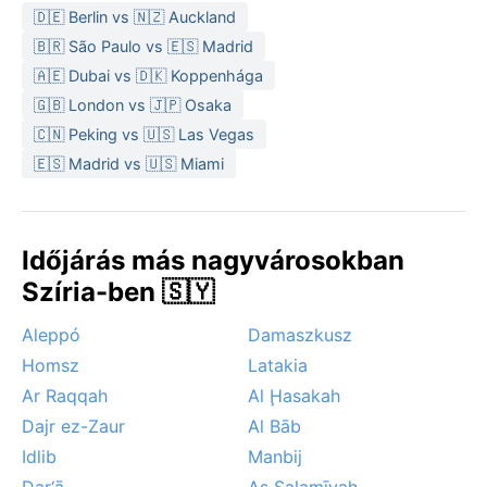
egy könnyű kabát és esernyő.
🇩🇪 Berlin vs 🇳🇿 Auckland
A legkedvezőbb időszak az utazásra a tavasz
🇧🇷 São Paulo vs 🇪🇸 Madrid
(március–május) és az ősz (szeptember–november),
🇦🇪 Dubai vs 🇩🇰 Koppenhága
amikor a hőmérséklet kellemes, és a csapadék
🇬🇧 London vs 🇯🇵 Osaka
ritkább. Nyáron a forróság és a párás levegő próbára
🇨🇳 Peking vs 🇺🇸 Las Vegas
teheti a szervezetet, télen pedig a felhős, esős napok
🇪🇸 Madrid vs 🇺🇸 Miami
a jellemzők. Különleges időjárási jelenségként ritkán
sivatagi porvihar is érkezhet a szárazföld belsejéből,
de hó szinte soha nem esik
Időjárás más nagyvárosokban
Szíria-ben 🇸🇾
Aleppó
Damaszkusz
Homsz
Latakia
Ar Raqqah
Al Ḩasakah
Dajr ez-Zaur
Al Bāb
Idlib
Manbij
Dar‘ā
As Salamīyah