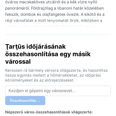
óváros macskaköves utcáiról és a kék vízre nyíló
panorámáról. Földrajzilag a libanoni határ közelében
fekszik, dombok és olajfaligetek övezik. A kikötő és a
régi városfalak a múlt lenyomatát őrzik, miközben a
modern sétányok és kávézók élettel töltik meg a
partot. Tartusz a Földközi-tenger keleti
medencéjének egyik legfontosabb kikötője, ahol a
Ţarţūs időjárásának
történelem és a tenger ölelkezik.
összehasonlítása egy másik
Éghajlata a forró nyarú mediterrán típusba (Csa)
várossal
tartozik: a nyarak hosszúak, forrók és szárazak, a
telek enyhék és csapadékosak. Júliusban és
Keressen rá bármely városra világszerte, és hasonlítsa
augusztusban a nappali hőmérséklet gyakran 30 °C
össze egymás mellett a hőmérsékletet, az időjárási
fölé emelkedik, a páratartalom magas, ami fülledt
körülményeket és az előrejelzéseket.
érzetet kelt. A téli hónapokban, decembertől
februárig az átlaghőmérséklet 10–15 °C körül alakul,
és ekkor hullik az éves csapadék nagy része, mintegy
Összehasonlítás →
800–1000 milliméter. A nyári csomagba könnyű
pamutruhák, kalap és naptej kerüljön, a télire pedig
Népszerű város-összehasonlítások világszerte: