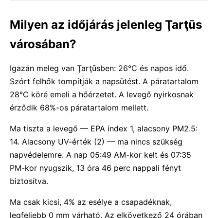
Milyen az időjárás jelenleg Ţarţūs
városában?
Igazán meleg van Ţarţūsben: 26°C és napos idő.
Szórt felhők tompítják a napsütést. A páratartalom
28°C köré emeli a hőérzetet. A levegő nyirkosnak
érződik 68%-os páratartalom mellett.
Ma tiszta a levegő — EPA index 1, alacsony PM2.5:
14. Alacsony UV-érték (2) — ma nincs szükség
napvédelemre. A nap 05:49 AM-kor kelt és 07:35
PM-kor nyugszik, 13 óra 46 perc nappali fényt
biztosítva.
Ma csak kicsi, 4% az esélye a csapadéknak,
legfeljebb 0 mm várható. Az elkövetkező 24 órában