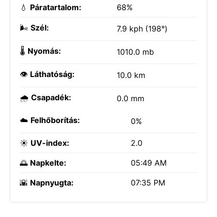
💧
Páratartalom:
68%
🌬️
Szél:
7.9 kph (198°)
🌡️
Nyomás:
1010.0 mb
👁️
Láthatóság:
10.0 km
🌧️
Csapadék:
0.0 mm
☁️
Felhőborítás:
0%
☀️
UV-index:
2.0
🌅
Napkelte:
05:49 AM
🌇
Napnyugta:
07:35 PM