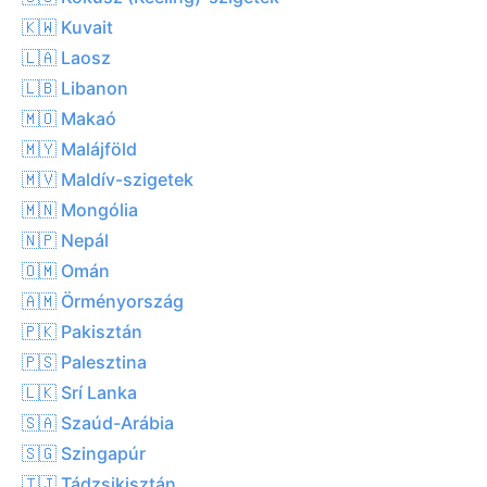
🇰🇼 Kuvait
🇱🇦 Laosz
🇱🇧 Libanon
🇲🇴 Makaó
🇲🇾 Malájföld
🇲🇻 Maldív-szigetek
🇲🇳 Mongólia
🇳🇵 Nepál
🇴🇲 Omán
🇦🇲 Örményország
🇵🇰 Pakisztán
🇵🇸 Palesztina
🇱🇰 Srí Lanka
🇸🇦 Szaúd-Arábia
🇸🇬 Szingapúr
🇹🇯 Tádzsikisztán