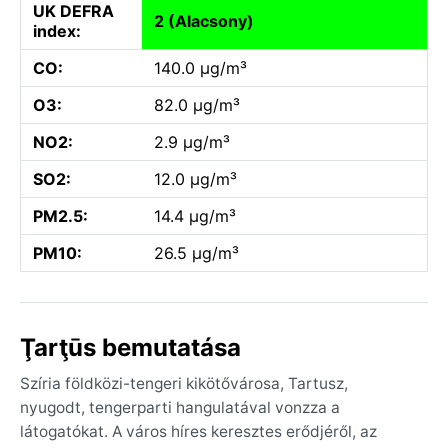
UK DEFRA
2 (Alacsony)
index:
CO:
140.0 µg/m³
O3:
82.0 µg/m³
NO2:
2.9 µg/m³
SO2:
12.0 µg/m³
PM2.5:
14.4 µg/m³
PM10:
26.5 µg/m³
Ţarţūs bemutatása
Szíria földközi-tengeri kikötővárosa, Tartusz,
nyugodt, tengerparti hangulatával vonzza a
látogatókat. A város híres keresztes erődjéről, az