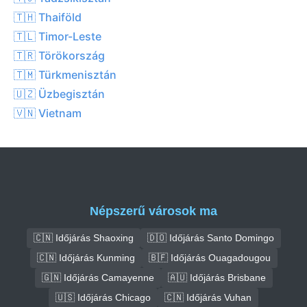
🇹🇭 Thaiföld
🇹🇱 Timor-Leste
🇹🇷 Törökország
🇹🇲 Türkmenisztán
🇺🇿 Üzbegisztán
🇻🇳 Vietnam
Népszerű városok ma
🇨🇳 Időjárás Shaoxing
🇩🇴 Időjárás Santo Domingo
🇨🇳 Időjárás Kunming
🇧🇫 Időjárás Ouagadougou
🇬🇳 Időjárás Camayenne
🇦🇺 Időjárás Brisbane
🇺🇸 Időjárás Chicago
🇨🇳 Időjárás Vuhan