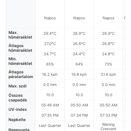
Napos
Napos
Napos
Rés
Max.
29.4°C
28.9°C
28.9°C
hőmérséklet
27.0°C
26.6°C
26.8°C
Átlagos
hőmérséklet
24.7°C
24.4°C
24.8°C
Min.
hőmérséklet
65%
64%
73%
Átlagos
16.2 kph
19.8 kph
21.6 kph
páratartalom
0.0 mm
0.0 mm
0.0 mm
Max. szél
10.0
10.0
10.0
Összes
csapadék
05:49 AM
05:50 AM
05:50 AM
UV-index
07:35 PM
07:34 PM
07:33 PM
Napkelte
Waning
Last Quarter
Last Quarter
Crescent
Napnyugta