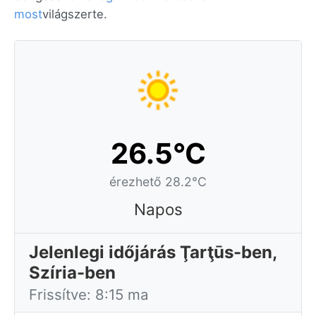
most
világszerte.
26.5°C
érezhető 28.2°C
Napos
Jelenlegi időjárás Ţarţūs-ben,
Szíria-ben
Frissítve: 8:15 ma