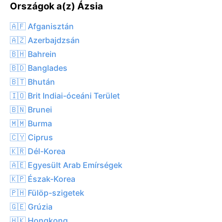
Országok a(z) Ázsia
🇦🇫 Afganisztán
🇦🇿 Azerbajdzsán
🇧🇭 Bahrein
🇧🇩 Banglades
🇧🇹 Bhután
🇮🇴 Brit Indiai-óceáni Terület
🇧🇳 Brunei
🇲🇲 Burma
🇨🇾 Ciprus
🇰🇷 Dél-Korea
🇦🇪 Egyesült Arab Emírségek
🇰🇵 Észak-Korea
🇵🇭 Fülöp-szigetek
🇬🇪 Grúzia
🇭🇰 Hongkong