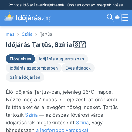
Pontos időjárás-előrejelzések
.
Összes ország megtekintése
.
☰
Időjárás.
org
🌐
más
>
Szíria
>
Ţarţūs
Időjárás Ţarţūs, Szíria 🇸🇾
Előrejelzés
Időjárás augusztusban
Időjárás szeptemberben
Éves átlagok
Szíria időjárása
Élő időjárás Ţarţūs-ban, jelenleg 26°C, napos.
Nézze meg a 7 napos előrejelzést, az óránkénti
feltételeket és a levegőminőség indexet. Ţarţūs
tartozik
Szíria
— az összes fővárosi város
időjárásának megtekintése itt
Szíria
, vagy
böngésszen
a legforróbb városokat