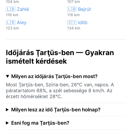
104 km
107 km
🇱🇧 Zahlé
🇱🇧 Bejrút
116 km
116 km
🇱🇧 Aley
🇸🇾 Idlib
123 km
134 km
Időjárás Ţarţūs-ben — Gyakran
ismételt kérdések
Milyen az időjárás Ţarţūs-ben most?
Most Ţarţūs-ben, Szíria-ben, 26°C van, napos. A
páratartalom 68%, a szél sebessége 8 km/h. Az
érzett hőmérséklet 28°C.
Milyen lesz az idő Ţarţūs-ben holnap?
Esni fog ma Ţarţūs-ben?