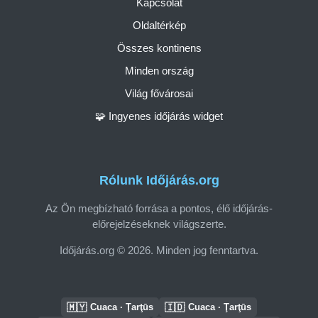
Kapcsolat
Oldaltérkép
Összes kontinens
Minden ország
Világ fővárosai
🧩 Ingyenes időjárás widget
Rólunk Időjárás.org
Az Ön megbízható forrása a pontos, élő időjárás-
előrejelzéseknek világszerte.
Időjárás.org © 2026. Minden jog fenntartva.
🇲🇾
🇮🇩
Cuaca · Ţarţūs
Cuaca · Ţarţūs