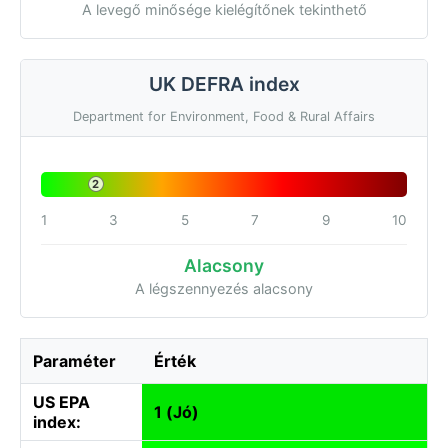
A levegő minősége kielégítőnek tekinthető
UK DEFRA index
Department for Environment, Food & Rural Affairs
2
1
3
5
7
9
10
Alacsony
A légszennyezés alacsony
Paraméter
Érték
US EPA
1 (Jó)
index: