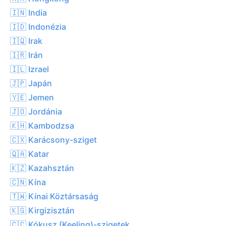
🇮🇳 India
🇮🇩 Indonézia
🇮🇶 Irak
🇮🇷 Irán
🇮🇱 Izrael
🇯🇵 Japán
🇾🇪 Jemen
🇯🇴 Jordánia
🇰🇭 Kambodzsa
🇨🇽 Karácsony-sziget
🇶🇦 Katar
🇰🇿 Kazahsztán
🇨🇳 Kína
🇹🇼 Kínai Köztársaság
🇰🇬 Kirgizisztán
🇨🇨 Kókusz (Keeling)-szigetek