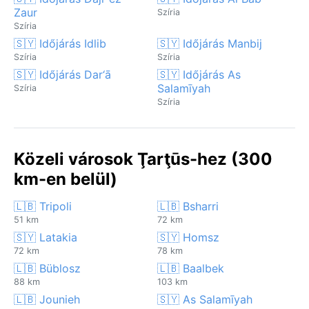
Zaur
Szíria
Szíria
🇸🇾 Időjárás Idlib
🇸🇾 Időjárás Manbij
Szíria
Szíria
🇸🇾 Időjárás Dar‘ā
🇸🇾 Időjárás As
Salamīyah
Szíria
Szíria
Közeli városok Ţarţūs-hez (300
km-en belül)
🇱🇧 Tripoli
🇱🇧 Bsharri
51 km
72 km
🇸🇾 Latakia
🇸🇾 Homsz
72 km
78 km
🇱🇧 Büblosz
🇱🇧 Baalbek
88 km
103 km
🇱🇧 Jounieh
🇸🇾 As Salamīyah