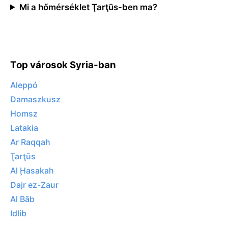
Mi a hőmérséklet Ţarţūs-ben ma?
Top városok Syria-ban
Aleppó
Damaszkusz
Homsz
Latakia
Ar Raqqah
Ţarţūs
Al Ḩasakah
Dajr ez-Zaur
Al Bāb
Idlib