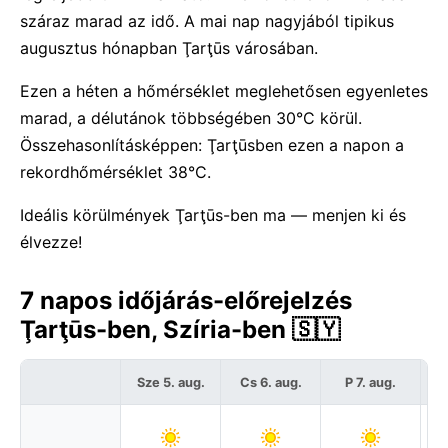
száraz marad az idő. A mai nap nagyjából tipikus
augusztus hónapban Ţarţūs városában.
Ezen a héten a hőmérséklet meglehetősen egyenletes
marad, a délutánok többségében 30°C körül.
Összehasonlításképpen: Ţarţūsben ezen a napon a
rekordhőmérséklet 38°C.
Ideális körülmények Ţarţūs-ben ma — menjen ki és
élvezze!
7 napos időjárás-előrejelzés
Ţarţūs-ben, Szíria-ben 🇸🇾
Sze 5. aug.
Cs 6. aug.
P 7. aug.
S