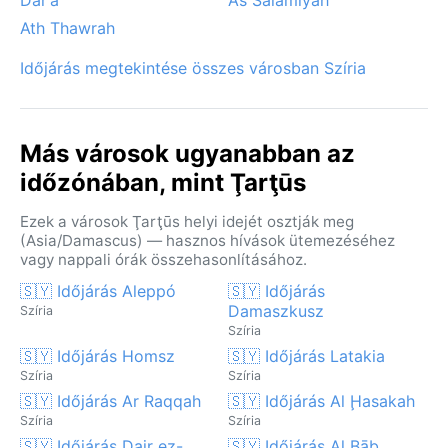
Ath Thawrah
Időjárás megtekintése összes városban Szíria
Más városok ugyanabban az
időzónában, mint Ţarţūs
Ezek a városok Ţarţūs helyi idejét osztják meg
(Asia/Damascus) — hasznos hívások ütemezéséhez
vagy nappali órák összehasonlításához.
🇸🇾 Időjárás Aleppó
🇸🇾 Időjárás
Damaszkusz
Szíria
Szíria
🇸🇾 Időjárás Homsz
🇸🇾 Időjárás Latakia
Szíria
Szíria
🇸🇾 Időjárás Ar Raqqah
🇸🇾 Időjárás Al Ḩasakah
Szíria
Szíria
🇸🇾 Időjárás Dajr ez-
🇸🇾 Időjárás Al Bāb