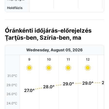
Holdfázis
Óránkénti időjárás-előrejelzés
Ţarţūs-ben, Szíria-ben, ma
Wednesday, August 05, 2026
9
10
11
12
1
31.0°C
29.
29.0°
29.0°
29.0°C
28.0°
27.0°
26.0°C
24.0°C